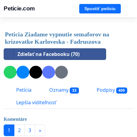
Peticie.com
Spustiť petíciu
Peticia Ziadame vypnutie semaforov na
krizovatke Karloveska - Fadruszova
Zdieľať na Facebooku (70)
Petícia
Oznamy
Podpisy
33
409
Lepšia viditeľnosť
Komentáre
1
2
3
»