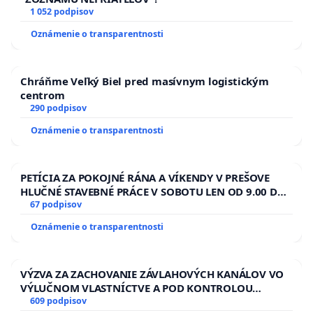
1 052 podpisov
Oznámenie o transparentnosti
Chráňme Veľký Biel pred masívnym logistickým
centrom
290 podpisov
Oznámenie o transparentnosti
PETÍCIA ZA POKOJNÉ RÁNA A VÍKENDY V PREŠOVE
HLUČNÉ STAVEBNÉ PRÁCE V SOBOTU LEN OD 9.00 DO
13.00 HOD., CEZ PRACOVNÝ TÝŽDEŇ CIEĽ 8.00 – 18.00
67 podpisov
HOD. A PRAVIDELNÁ KONTROLA STAVBY C-AREA NA
Oznámenie o transparentnosti
ĎUMBIERSKEJ/MAGU
VÝZVA ZA ZACHOVANIE ZÁVLAHOVÝCH KANÁLOV VO
VÝLUČNOM VLASTNÍCTVE A POD KONTROLOU
SLOVENSKEJ REPUBLIKY & žiadosť na riešenie
609 podpisov