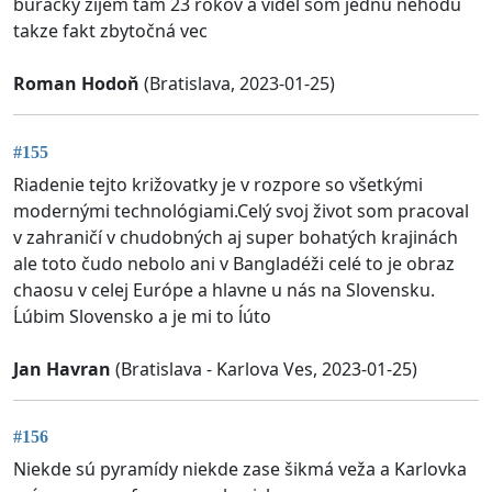
búračky zijem tam 23 rokov a videl som jednu nehodu
takze fakt zbytočná vec
Roman Hodoň
(Bratislava, 2023-01-25)
#155
Riadenie tejto križovatky je v rozpore so všetkými
modernými technológiami.Celý svoj život som pracoval
v zahraničí v chudobných aj super bohatých krajinách
ale toto čudo nebolo ani v Bangladéži celé to je obraz
chaosu v celej Európe a hlavne u nás na Slovensku.
Ĺúbim Slovensko a je mi to ĺúto
Jan Havran
(Bratislava - Karlova Ves, 2023-01-25)
#156
Niekde sú pyramídy niekde zase šikmá veža a Karlovka