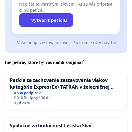
Napíšte to vlastnými slovami. AI za vás pripraví
silnú petíciu.
Vytvoriť petíciu
Vaše údaje zostávajú vaše
Súkromie už v návrhu
Iné petície, ktoré by vás mohli zaujímať
Petícia za zachovanie zastavovania vlakov
kategórie Expres (Ex) TATRAN v železničnej
stanici Púchov
4 530 podpisov
2 018 Podpisy / 30 dni
8 Jul 2026
Spoločne za budúcnosť Letiska Sliač