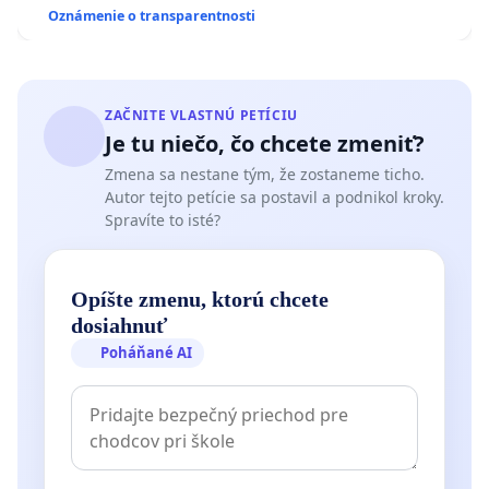
zanedbaného stavu závlahových a odvodňovacích
Oznámenie o transparentnosti
kanálov na Slovensku
ZAČNITE VLASTNÚ PETÍCIU
Je tu niečo, čo chcete zmeniť?
Zmena sa nestane tým, že zostaneme ticho.
Autor tejto petície sa postavil a podnikol kroky.
Spravíte to isté?
Opíšte zmenu, ktorú chcete
dosiahnuť
Poháňané AI