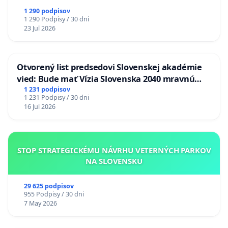
1 290 podpisov
1 290 Podpisy / 30 dni
23 Jul 2026
Otvorený list predsedovi Slovenskej akadémie
vied: Bude mať Vízia Slovenska 2040 mravnú
chrbticu?
1 231 podpisov
1 231 Podpisy / 30 dni
16 Jul 2026
STOP STRATEGICKÉMU NÁVRHU VETERNÝCH PARKOV
NA SLOVENSKU
29 625 podpisov
955 Podpisy / 30 dni
7 May 2026