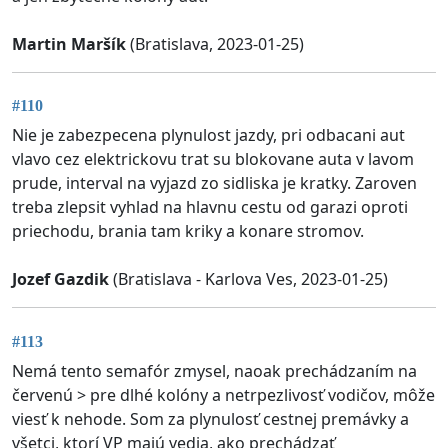
Martin Maršík
(Bratislava, 2023-01-25)
#110
Nie je zabezpecena plynulost jazdy, pri odbacani aut
vlavo cez elektrickovu trat su blokovane auta v lavom
prude, interval na vyjazd zo sidliska je kratky. Zaroven
treba zlepsit vyhlad na hlavnu cestu od garazi oproti
priechodu, brania tam kriky a konare stromov.
Jozef Gazdik
(Bratislava - Karlova Ves, 2023-01-25)
#113
Nemá tento semafór zmysel, naoak prechádzaním na
červenú > pre dlhé kolóny a netrpezlivosť vodičov, môže
viesť k nehode. Som za plynulosť cestnej premávky a
všetci, ktorí VP majú vedia, ako prechádzať