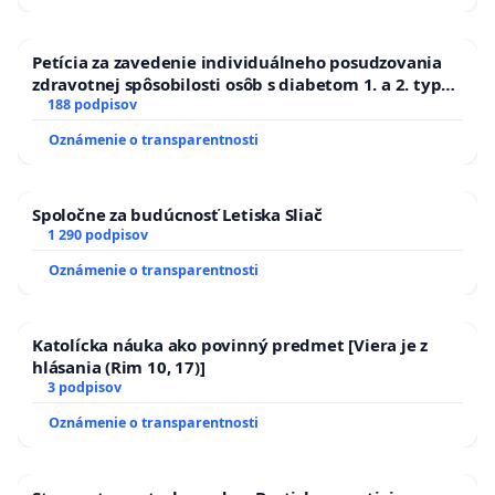
Petícia za zavedenie individuálneho posudzovania
zdravotnej spôsobilosti osôb s diabetom 1. a 2. typu
pri prijímaní do Policajného zboru SR
188 podpisov
Oznámenie o transparentnosti
Spoločne za budúcnosť Letiska Sliač
1 290 podpisov
Oznámenie o transparentnosti
Katolícka náuka ako povinný predmet [Viera je z
hlásania (Rim 10, 17)]
3 podpisov
Oznámenie o transparentnosti