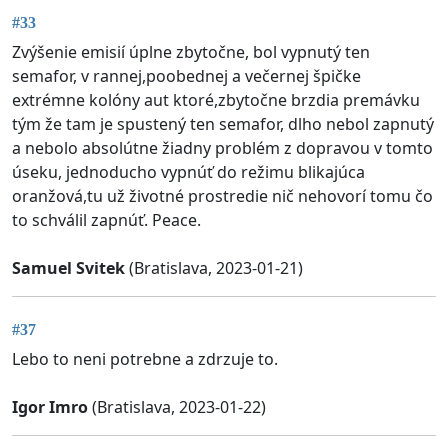
#33
Zvýšenie emisií úplne zbytočne, bol vypnutý ten
semafor, v rannej,poobednej a večernej špičke
extrémne kolóny aut ktoré,zbytočne brzdia premávku
tým že tam je spustený ten semafor, dlho nebol zapnutý
a nebolo absolútne žiadny problém z dopravou v tomto
úseku, jednoducho vypnúť do režimu blikajúca
oranžová,tu už životné prostredie nič nehovorí tomu čo
to schválil zapnúť. Peace.
Samuel Svitek
(Bratislava, 2023-01-21)
#37
Lebo to neni potrebne a zdrzuje to.
Igor Imro
(Bratislava, 2023-01-22)