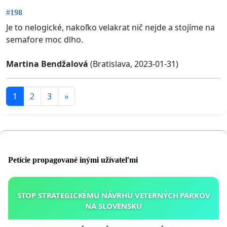
#198
Je to nelogické, nakoľko velakrat nič nejde a stojíme na
semafore moc dlho.
Martina Bendžalová
(Bratislava, 2023-01-31)
1
2
3
»
Petície propagované inými užívateľmi
STOP STRATEGICKÉMU NÁVRHU VETERNÝCH PARKOV
NA SLOVENSKU