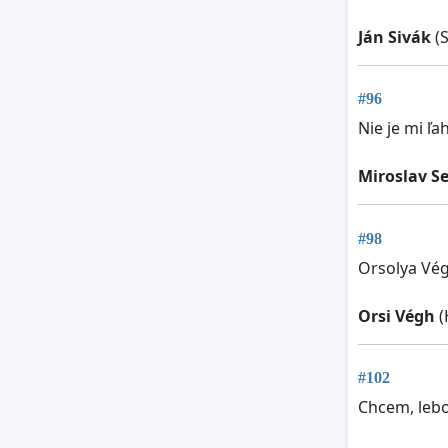
Ján Sivák
(S
#96
Nie je mi ľa
Miroslav S
#98
Orsolya Vé
Orsi Végh
(
#102
Chcem, lebo