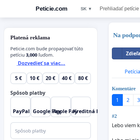
Peticie.com
Prehliadať petície
SK ▼
Na podpor
Platená reklama
Peticie.com bude propagovať túto
Zdieľ
petíciu
3,000
ľuďom.
Dozvedieť sa viac...
Petíci
5 €
10 €
20 €
40 €
80 €
Komentáre
Spôsob platby
1
2
3
PayPal
Google Pay
Apple Pay
Kreditná Karta
#2
Lebo viem 
Spôsob platby