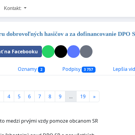
Kontakt:
u dobrovoľných hasičov a za dofinancovanie DPO 
ať na Facebooku
a
Oznamy
Podpisy
Lepšia vid
2
3 757
4
5
6
7
8
9
...
19
»
kto medzi prvými vzdy pomoze obcanom SR