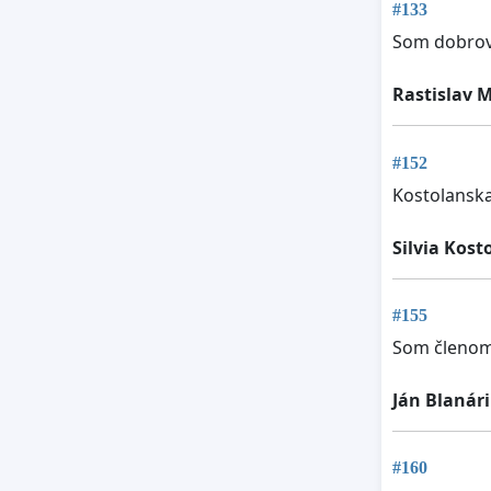
#133
Som dobrov
Rastislav 
#152
Kostolansk
Silvia Kost
#155
Som členom 
Ján Blanár
#160