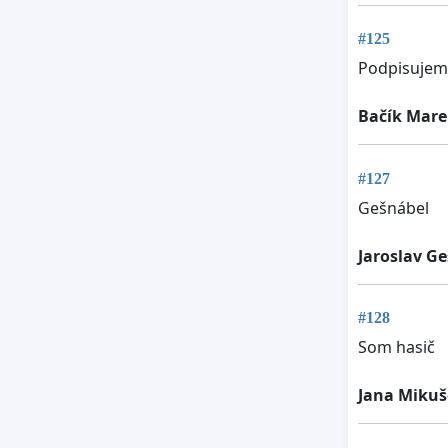
#125
Podpisujem
Bačík Mare
#127
Gešnábel
Jaroslav G
#128
Som hasič
Jana Miku