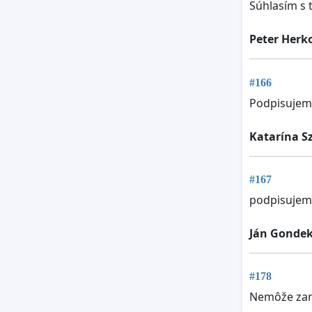
Súhlasím s 
Peter Herk
#166
Podpisujem
Katarína S
#167
podpisujem
Ján Gonde
#178
Nemôže zani