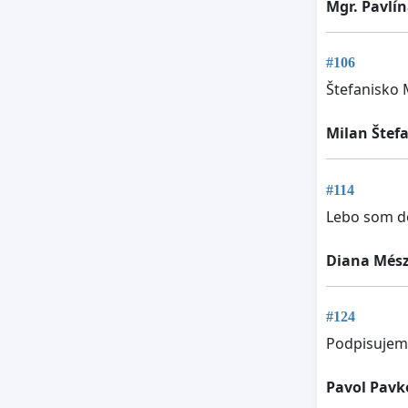
Mgr. Pavlí
#106
Štefanisko 
Milan Štef
#114
Lebo som do
Diana Més
#124
Podpisujem
Pavol Pavk