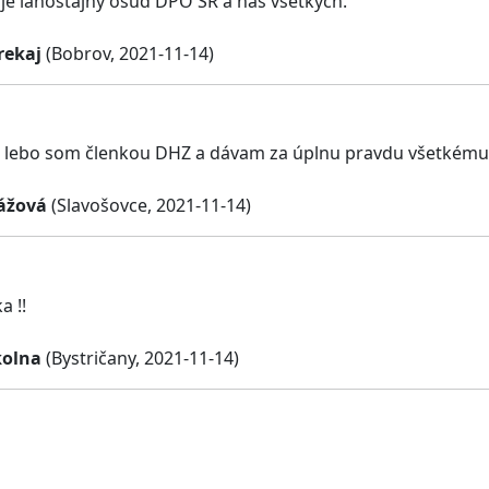
 je ľahostajný osud DPO SR a nas všetkých.
rekaj
(Bobrov, 2021-11-14)
lebo som členkou DHZ a dávam za úplnu pravdu všetkému č
lážová
(Slavošovce, 2021-11-14)
a !!
kolna
(Bystričany, 2021-11-14)