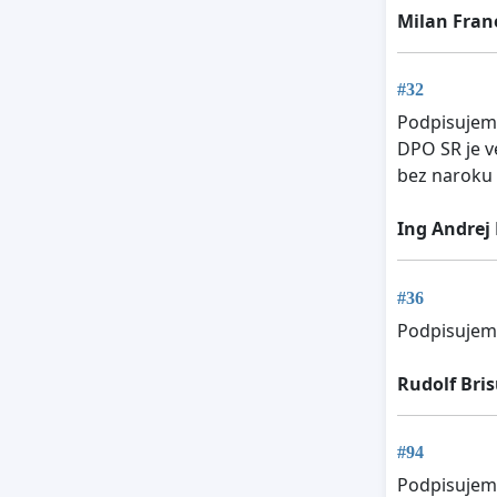
Milan Fran
#32
Podpisujem 
DPO SR je ve
bez naroku 
Ing Andrej
#36
Podpisujem 
Rudolf Bri
#94
Podpisujem