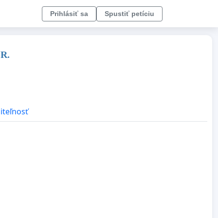
Prihlásiť sa
Spustiť petíciu
SR.
iteľnosť