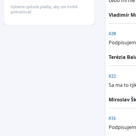
Lebo mi nie
Vyberte spôsob platby, aby ste mohli
pokračovať.
Vladimír M
#20
Podpisujem 
Terézia Ba
#22
Sa ma to týk
Miroslav Š
#31
Podpisujem