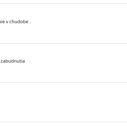
ie v chudobe .
o zabudnutia