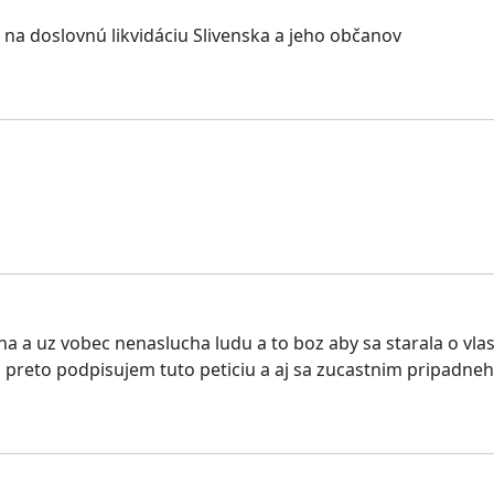
na doslovnú likvidáciu Slivenska a jeho občanov
na a uz vobec nenaslucha ludu a to boz aby sa starala o v
j preto podpisujem tuto peticiu a aj sa zucastnim pripadne