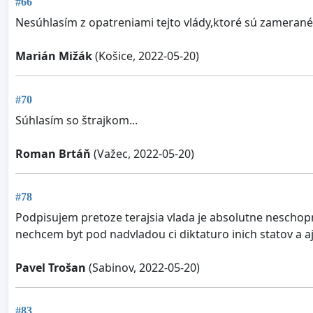
#66
Nesúhlasím z opatreniami tejto vlády,ktoré sú zamerané 
Marián Mižák
(Košice, 2022-05-20)
#70
Súhlasím so štrajkom...
Roman Brtáň
(Važec, 2022-05-20)
#78
Podpisujem pretoze terajsia vlada je absolutne neschop
nechcem byt pod nadvladou ci diktaturo inich statov a a
Pavel Trošan
(Sabinov, 2022-05-20)
#83