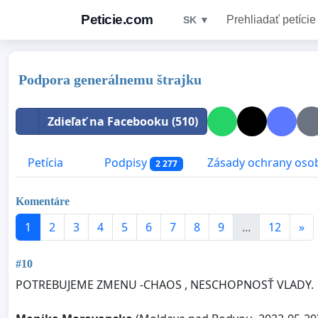
Peticie.com
Prehliadať petície
SK ▼
Podpora generálnemu štrajku
Zdieľať na Facebooku (510)
Petícia
Podpisy
Zásady ochrany oso
2 277
Komentáre
1
2
3
4
5
6
7
8
9
...
12
»
#10
POTREBUJEME ZMENU -CHAOS , NESCHOPNOSŤ VLADY.