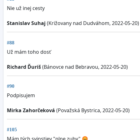
Nie už inej cesty
Stanislav Suhaj
(Križovany nad Dudváhom, 2022-05-20)
#88
Už mám toho dosť
Richard Ďuriš
(Bánovce nad Bebravou, 2022-05-20)
#90
Podpisujem
Mirka Zahorčeková
(Považská Bystrica, 2022-05-20)
#105
Mám tých svinstiev "plne zuby" 😡