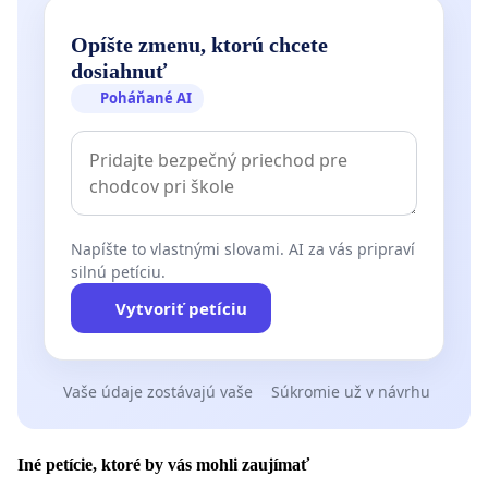
Opíšte zmenu, ktorú chcete
dosiahnuť
Poháňané AI
Napíšte to vlastnými slovami. AI za vás pripraví
silnú petíciu.
Vytvoriť petíciu
Vaše údaje zostávajú vaše
Súkromie už v návrhu
Iné petície, ktoré by vás mohli zaujímať