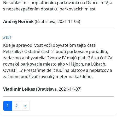
Nesuhlasím s poplatnením parkovania na Dvoroch IV, a
s nezabezpečením dostatku parkovacích miest
Andrej Horňák
(Bratislava, 2021-11-05)
#197
Kde je spravodlivosť voči obyvateľom tejto časti
Petržalky? Ostatné časti si budú parkovať v poriadku,
zadarmo a obyvatelia Dvorov IV majú platiť? A za čo? Za
rovnaké parkovacie miesto ako v Hájoch, na Lúkach,
Ovsišti,…? Prestaňme deliť ľudí na platcov a neplatcov a
začnime používať rovnaký meter na každého.
Vladimír Lelkes
(Bratislava, 2021-11-07)
1
2
»