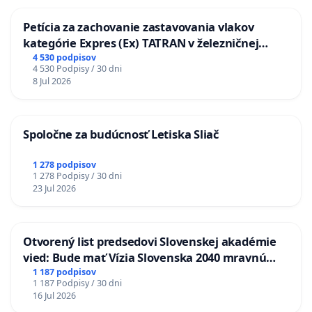
Petícia za zachovanie zastavovania vlakov
kategórie Expres (Ex) TATRAN v železničnej
stanici Púchov
4 530 podpisov
4 530 Podpisy / 30 dni
8 Jul 2026
Spoločne za budúcnosť Letiska Sliač
1 278 podpisov
1 278 Podpisy / 30 dni
23 Jul 2026
Otvorený list predsedovi Slovenskej akadémie
vied: Bude mať Vízia Slovenska 2040 mravnú
chrbticu?
1 187 podpisov
1 187 Podpisy / 30 dni
16 Jul 2026