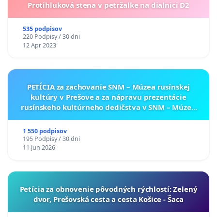
Protihluková stena v petržalke na dialnici D2
535 podpisov
220 Podpisy / 30 dni
12 Apr 2023
PETÍCIA za zachovanie SNM – Múzea rusínskej
kultúry v Prešove a za nápravu prezentácie
rusínskeho kultúrneho dedičstva v SNM – Múzeu
ukrajinskej kultúry vo Svidníku
1 550 podpisov
195 Podpisy / 30 dni
11 Jun 2026
​Petícia za obnovenie pôvodných rýchlostí: Zelený
dvor, Prešovská cesta a cesta Košice - Šaca