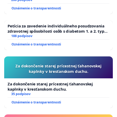
Oznámenie o transparentnosti
Petícia za zavedenie individuálneho posudzovania
zdravotnej spôsobilosti osôb s diabetom 1. a 2. typu
pri prijímaní do Policajného zboru SR
188 podpisov
Oznámenie o transparentnosti
Za dokončenie starej prícestnej ťahanovskej
kaplnky v kresťanskom duchu.
Za dokončenie starej prícestnej ťahanovskej
kaplnky v kresťanskom duchu.
35 podpisov
Oznámenie o transparentnosti