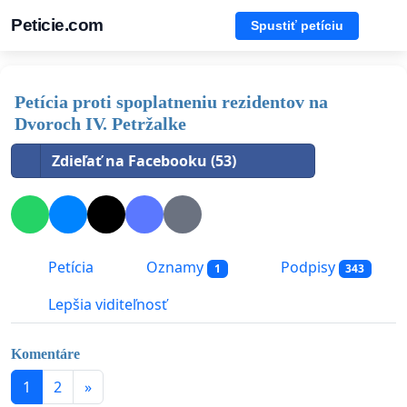
Peticie.com
Spustiť petíciu
Petícia proti spoplatneniu rezidentov na
Dvoroch IV. Petržalke
Zdieľať na Facebooku (53)
Petícia
Oznamy
Podpisy
1
343
Lepšia viditeľnosť
Komentáre
1
2
»