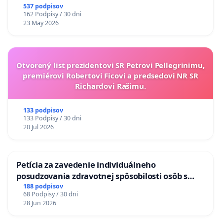
537 podpisov
162 Podpisy / 30 dni
23 May 2026
Otvorený list prezidentovi SR Petrovi Pellegrinimu,
premiérovi Robertovi Ficovi a predsedovi NR SR
Richardovi Rašimu.
133 podpisov
133 Podpisy / 30 dni
20 Jul 2026
Petícia za zavedenie individuálneho
posudzovania zdravotnej spôsobilosti osôb s
diabetom 1. a 2. typu pri prijímaní do
188 podpisov
68 Podpisy / 30 dni
Policajného zboru SR
28 Jun 2026