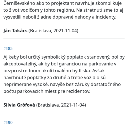
Černiševského ako to projektant navrhuje skomplikuje
to život vodičom y tohto regiónu. Na stretnutí sme to aj
vysvetlili neboli žiadne dopravné nehody a incidenty.
Ján Takács
(Bratislava, 2021-11-04)
#185
Aj keby bol určitý symbolický poplatok stanovený, bol by
akceptovateľný, ak by bol garanciou na parkovanie v
bezprostrednom okolí trvalého bydliska. Avšak
navrhnuté poplatky za druhé a tretie vozidlo sú
neprimerane vysoké, navyše bez záruky dostatočného
počtu parkovacích miest pre rezidentov.
Silvia Grófová
(Bratislava, 2021-11-04)
#190