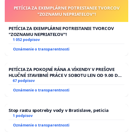
PETÍCIA ZA EXEMPLÁRNE POTRESTANIE TVORCOV
"ZOZNAMU NEPRIATEĽOV"!
PETÍCIA ZA EXEMPLÁRNE POTRESTANIE TVORCOV
"ZOZNAMU NEPRIATEĽOV"!
1 052 podpisov
Oznámenie o transparentnosti
PETÍCIA ZA POKOJNÉ RÁNA A VÍKENDY V PREŠOVE
HLUČNÉ STAVEBNÉ PRÁCE V SOBOTU LEN OD 9.00 DO
13.00 HOD., CEZ PRACOVNÝ TÝŽDEŇ CIEĽ 8.00 – 18.00
67 podpisov
HOD. A PRAVIDELNÁ KONTROLA STAVBY C-AREA NA
Oznámenie o transparentnosti
ĎUMBIERSKEJ/MAGU
Stop rastu spotreby vody v Bratislave, peticia
1 podpisov
Oznámenie o transparentnosti