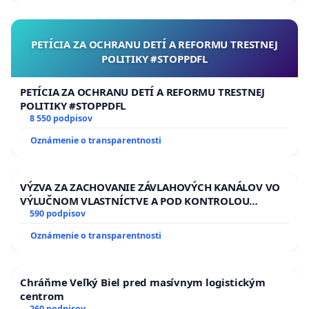
PETÍCIA ZA OCHRANU DETÍ A REFORMU TRESTNEJ
POLITIKY #STOPPDFL
PETÍCIA ZA OCHRANU DETÍ A REFORMU TRESTNEJ
POLITIKY #STOPPDFL
8 550 podpisov
Oznámenie o transparentnosti
VÝZVA ZA ZACHOVANIE ZÁVLAHOVÝCH KANÁLOV VO
VÝLUČNOM VLASTNÍCTVE A POD KONTROLOU
SLOVENSKEJ REPUBLIKY & žiadosť na riešenie
590 podpisov
zanedbaného stavu závlahových a odvodňovacích
Oznámenie o transparentnosti
kanálov na Slovensku
Chráňme Veľký Biel pred masívnym logistickým
centrom
260 podpisov