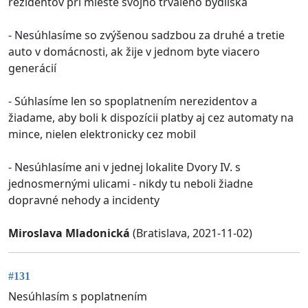
rezidentov pri mieste svojho trvalého bydliska
- Nesúhlasíme so zvýšenou sadzbou za druhé a tretie
auto v domácnosti, ak žije v jednom byte viacero
generácií
- Súhlasíme len so spoplatnením nerezidentov a
žiadame, aby boli k dispozícii platby aj cez automaty na
mince, nielen elektronicky cez mobil
- Nesúhlasíme ani v jednej lokalite Dvory IV. s
jednosmernými ulicami - nikdy tu neboli žiadne
dopravné nehody a incidenty
Miroslava Mladonická
(Bratislava, 2021-11-02)
#131
Nesúhlasím s poplatnením