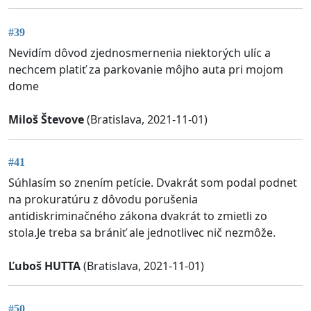
#39
Nevidím dôvod zjednosmernenia niektorých ulíc a
nechcem platiť za parkovanie môjho auta pri mojom
dome
Miloš Števove
(Bratislava, 2021-11-01)
#41
Súhlasím so znením petície. Dvakrát som podal podnet
na prokuratúru z dôvodu porušenia
antidiskriminačného zákona dvakrát to zmietli zo
stola.Je treba sa brániť ale jednotlivec nič nezmôže.
Ľuboš HUTTA
(Bratislava, 2021-11-01)
#50