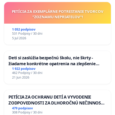
PETÍCIA ZA EXEMPLÁRNE POTRESTANIE TVORCOV
"ZOZNAMU NEPRIATEĽOV"!
1 052 podpisov
531 Podpisy / 30 dni
5 Jul 2026
Deti si zaslúžia bezpečnú školu, nie škrty -
žiadame konkrétne opatrenia na zlepšenie
situácie v školstve
1 922 podpisov
462 Podpisy / 30 dni
21 Jun 2026
PETÍCIA ZA OCHRANU DETÍ A VYVODENIE
ZODPOVEDNOSTI ZA DLHOROČNÚ NEČINNOSŤ
A ZLYHANIE ŠTÁTU
479 podpisov
308 Podpisy / 30 dni