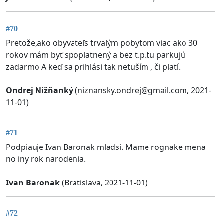
#70
Pretože,ako obyvateľs trvalým pobytom viac ako 30
rokov mám byť spoplatnený a bez t.p.tu parkujú
zadarmo A keď sa prihlási tak netuším , či platí.
Ondrej Nižňanký
(
niznansky.ondrej@gmail.com
, 2021-
11-01)
#71
Podpiauje Ivan Baronak mladsi. Mame rognake mena
no iny rok narodenia.
Ivan Baronak
(Bratislava, 2021-11-01)
#72