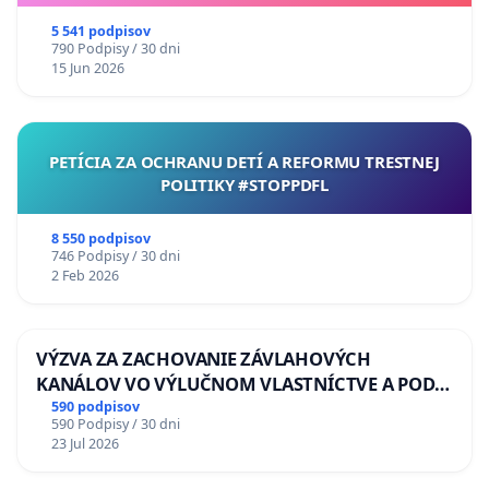
5 541 podpisov
790 Podpisy / 30 dni
15 Jun 2026
PETÍCIA ZA OCHRANU DETÍ A REFORMU TRESTNEJ
POLITIKY #STOPPDFL
8 550 podpisov
746 Podpisy / 30 dni
2 Feb 2026
VÝZVA ZA ZACHOVANIE ZÁVLAHOVÝCH
KANÁLOV VO VÝLUČNOM VLASTNÍCTVE A POD
KONTROLOU SLOVENSKEJ REPUBLIKY & žiadosť
590 podpisov
590 Podpisy / 30 dni
na riešenie zanedbaného stavu závlahových a
23 Jul 2026
odvodňovacích kanálov na Slovensku