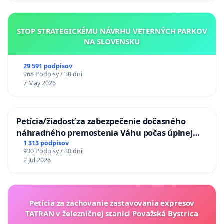
STOP STRATEGICKÉMU NÁVRHU VETERNÝCH PARKOV
NA SLOVENSKU
29 591 podpisov
968 Podpisy / 30 dni
7 May 2026
Petícia/žiadosť za zabezpečenie dočasného
náhradného premostenia Váhu počas úplnej
uzávery Vážskeho mosta v Komárne
1 313 podpisov
930 Podpisy / 30 dni
2 Jul 2026
Petícia za zachovanie zastavovania expresov
TATRAN v železničnej stanici Považská Bystrica