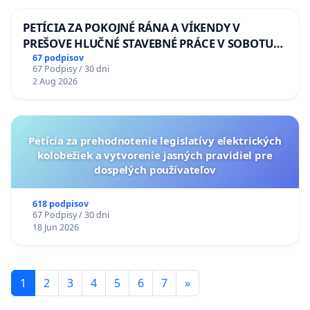
PETÍCIA ZA POKOJNÉ RÁNA A VÍKENDY V
PREŠOVE HLUČNÉ STAVEBNÉ PRÁCE V SOBOTU
LEN OD 9.00 DO 13.00 HOD., CEZ PRACOVNÝ
67 podpisov
67 Podpisy / 30 dni
TÝŽDEŇ CIEĽ 8.00 – 18.00 HOD. A PRAVIDELNÁ
2 Aug 2026
KONTROLA STAVBY C-AREA NA
ĎUMBIERSKEJ/MAGU
Petícia za prehodnotenie legislatívy elektrických
kolobežiek a vytvorenie jasných pravidiel pre
dospelých používateľov
618 podpisov
67 Podpisy / 30 dni
18 Jun 2026
1
2
3
4
5
6
7
»