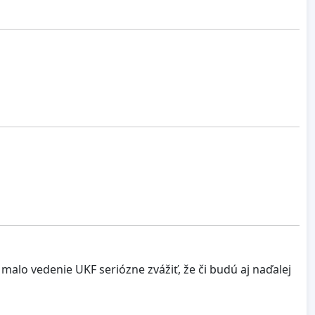
alo vedenie UKF seriózne zvážiť, že či budú aj naďalej