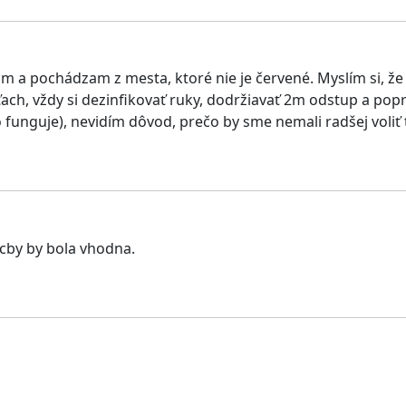
a pochádzam z mesta, ktoré nie je červené. Myslím si, že ni
ach, vždy si dezinfikovať ruky, dodržiavať 2m odstup a po
o funguje), nevidím dôvod, prečo by sme nemali radšej voliť
cby by bola vhodna.