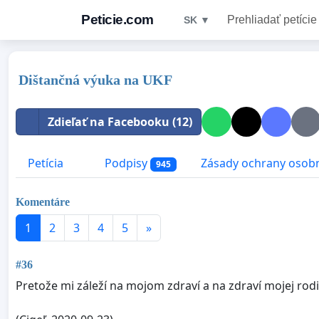
Peticie.com
Prehliadať petície
SK ▼
Dištančná výuka na UKF
Zdieľať na Facebooku (12)
Petícia
Podpisy
Zásady ochrany osob
945
Komentáre
1
2
3
4
5
»
#36
Pretože mi záleží na mojom zdraví a na zdraví mojej rodin