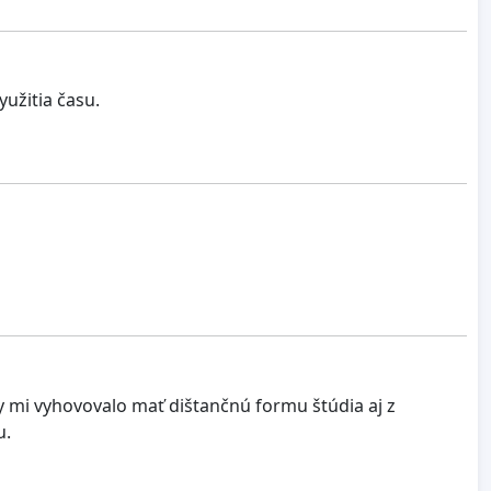
užitia času.
 mi vyhovovalo mať dištančnú formu štúdia aj z
u.