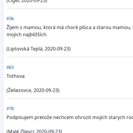
(Cigeľ, 2020-09-23)
#56
Žijem s mamou, ktorá má choré pľúca a starou mamou, k
mojich najbližších.
(Liptovská Teplá, 2020-09-23)
#63
Tothova
(Želiezovce, 2020-09-23)
#70
Podpisujem pretože nechcem ohrozit mojich starych rodi
(Malé Zlievcr, 2020-09-23)