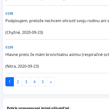
#198
Podpisujem, pretože nechcem ohroziť svoju rodinu ani svo
(Chyžné, 2020-09-23)
#199
Hlavne preto že mám bronchialnu astmu (respiračné oc
(Nitra, 2020-09-23)
1
2
3
4
5
»
Petície propagované inými užívateľmi