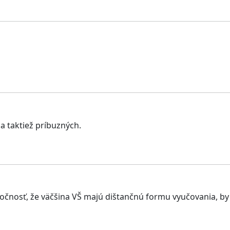
 a taktiež príbuzných.
očnosť, že väčšina VŠ majú dištančnú formu vyučovania, by m