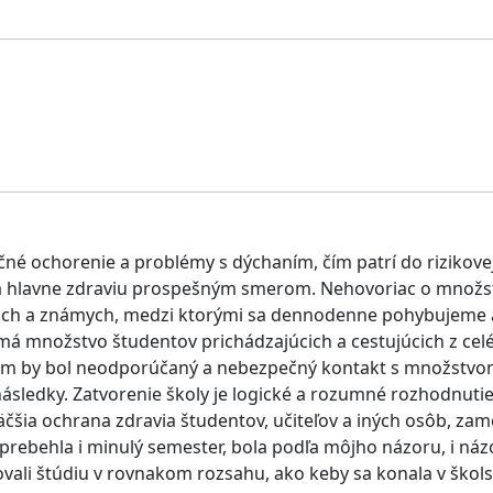
ačné ochorenie a problémy s dýchaním, čím patrí do rizikovej
 hlavne zdraviu prospešným smerom. Nehovoriac o množstve 
teľoch a známych, medzi ktorými sa dennodenne pohybujeme 
 má množstvo študentov prichádzajúcich a cestujúcich z cel
 by bol neodporúčaný a nebezpečný kontakt s množstvom ľ
ásledky. Zatvorenie školy je logické a rozumné rozhodnutie
 väčšia ochrana zdravia študentov, učiteľov a iných osôb, 
á prebehla i minulý semester, bola podľa môjho názoru, i n
ali štúdiu v rovnakom rozsahu, ako keby sa konala v škols