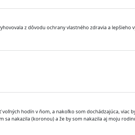
yhovovala z dôvodu ochrany vlastného zdravia a lepšieho vy
voľných hodín v ňom, a nakoľko som dochádzajúca, viac by
 sa nakazila (koronou) a že by som nakazila aj moju rodin