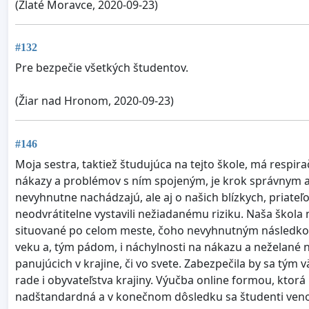
(Zlaté Moravce, 2020-09-23)
#132
Pre bezpečie všetkých študentov.
(Žiar nad Hronom, 2020-09-23)
#146
Moja sestra, taktiež študujúca na tejto škole, má respir
nákazy a problémov s ním spojeným, je krok správnym a
nevyhnutne nachádzajú, ale aj o našich blízkych, pria
neodvrátitelne vystavili nežiadanému riziku. Naša škola
situované po celom meste, čoho nevyhnutným následkom
veku a, tým pádom, i náchylnosti na nákazu a neželané n
panujúcich v krajine, či vo svete. Zabezpečila by sa tým
rade i obyvateľstva krajiny. Výučba online formou, ktor
nadštandardná a v konečnom dôsledku sa študenti venov