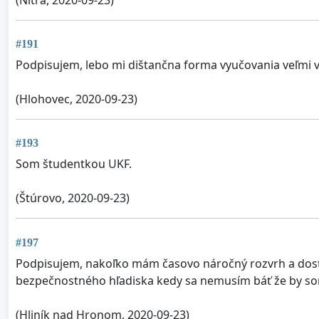
#191
Podpisujem, lebo mi dištančna forma vyučovania veľmi v
(Hlohovec, 2020-09-23)
#193
Som študentkou UKF.
(Štúrovo, 2020-09-23)
#197
Podpisujem, nakoľko mám časovo náročný rozvrh a dosť 
bezpečnostného hľadiska kedy sa nemusím báť že by som
(Hliník nad Hronom, 2020-09-23)