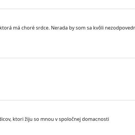
torá má choré srdce. Nerada by som sa kvôli nezodpovednos
cov, ktori žiju so mnou v spoločnej domacnosti