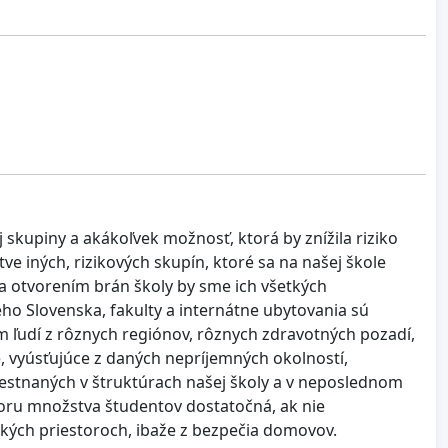
 skupiny a akákoľvek možnosť, ktorá by znížila riziko
iných, rizikových skupín, ktoré sa na našej škole
a otvorením brán školy by sme ich všetkých
ého Slovenska, fakulty a internátne ubytovania sú
udí z rôznych regiónov, rôznych zdravotných pozadí,
, vyúsťujúce z daných nepríjemných okolností,
zamestnaných v štruktúrach našej školy a v neposlednom
ázoru množstva študentov dostatočná, ak nie
kých priestoroch, ibaže z bezpečia domovov.