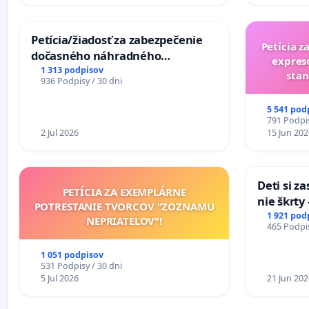
Petícia/žiadosť za zabezpečenie
Petícia z
dočasného náhradného
expres
premostenia Váhu počas úplnej
1 313 podpisov
stan
936 Podpisy / 30 dni
uzávery Vážskeho mosta v
Komárne
5 541 pod
791 Podpis
2 Jul 2026
15 Jun 202
Deti si z
PETÍCIA ZA EXEMPLÁRNE
nie škrty
POTRESTANIE TVORCOV "ZOZNAMU
opatrenia
1 921 pod
NEPRIATEĽOV"!
465 Podpis
školstve
1 051 podpisov
531 Podpisy / 30 dni
5 Jul 2026
21 Jun 202