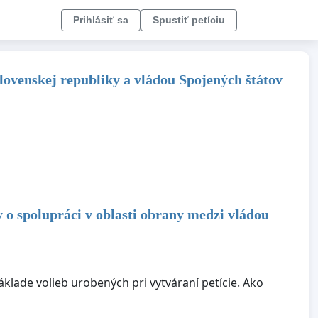
Prihlásiť sa
Spustiť petíciu
ovenskej republiky a vládou Spojených štátov
 spolupráci v oblasti obrany medzi vládou
klade volieb urobených pri vytváraní petície. Ako