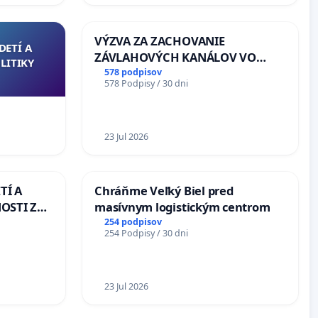
VÝZVA ZA ZACHOVANIE
DETÍ A
ZÁVLAHOVÝCH KANÁLOV VO
LITIKY
VÝLUČNOM VLASTNÍCTVE A POD
578 podpisov
578 Podpisy / 30 dni
KONTROLOU SLOVENSKEJ
REPUBLIKY & žiadosť na riešenie
zanedbaného stavu závlahových
a odvodňovacích kanálov na
23 Jul 2026
Slovensku
TÍ A
Chráňme Veľký Biel pred
OSTI ZA
masívnym logistickým centrom
 A
254 podpisov
254 Podpisy / 30 dni
23 Jul 2026