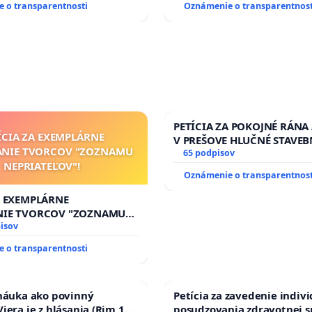
 o transparentnosti
Oznámenie o transparentnost
PETÍCIA ZA POKOJNÉ RÁNA
ÍCIA ZA EXEMPLÁRNE
V PREŠOVE HLUČNÉ STAVEB
ANIE TVORCOV "ZOZNAMU
V SOBOTU LEN OD 9.00 DO 
65 podpisov
NEPRIATEĽOV"!
HOD., CEZ PRACOVNÝ TÝŽD
Oznámenie o transparentnost
8.00 – 18.00 HOD. A PRAVI
KONTROLA STAVBY C-AREA
A EXEMPLÁRNE
ĎUMBIERSKEJ/MAGU
NIE TVORCOV "ZOZNAMU
OV"!
isov
 o transparentnosti
 náuka ako povinný
Petícia za zavedenie indiv
iera je z hlásania (Rim 10,
posudzovania zdravotnej s