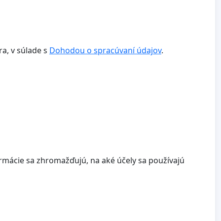
a, v súlade s
Dohodou o spracúvaní údajov
.
ormácie sa zhromažďujú, na aké účely sa používajú