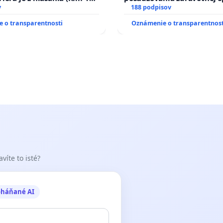
v
osôb s diabetom 1. a 2. typ
188 podpisov
prijímaní do Policajného z
 o transparentnosti
Oznámenie o transparentnost
víte to isté?
oháňané AI