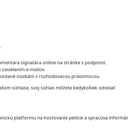
?
omentára signatára online na stránke s podpismi.
 zasielaním e-mailov.
dovzdané osobám s rozhodovacou právomocou.
ašom súhlase, svoj súhlas môžete kedykoľvek odvolať.
nickú platformu na hosťovanie petície a spracúva informáci