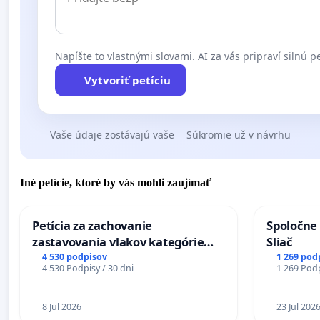
Napíšte to vlastnými slovami. AI za vás pripraví silnú pe
Vytvoriť petíciu
Vaše údaje zostávajú vaše
Súkromie už v návrhu
Iné petície, ktoré by vás mohli zaujímať
Petícia za zachovanie
Spoločne 
zastavovania vlakov kategórie
Sliač
Expres (Ex) TATRAN v železničnej
4 530 podpisov
1 269 pod
4 530 Podpisy / 30 dni
1 269 Podp
stanici Púchov
8 Jul 2026
23 Jul 202