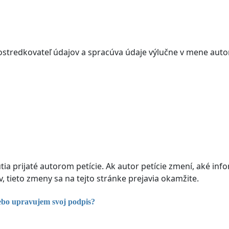
ostredkovateľ údajov a spracúva údaje výlučne v mene autor
a prijaté autorom petície. Ak autor petície zmení, aké inf
 tieto zmeny sa na tejto stránke prejavia okamžite.
ebo upravujem svoj podpis?