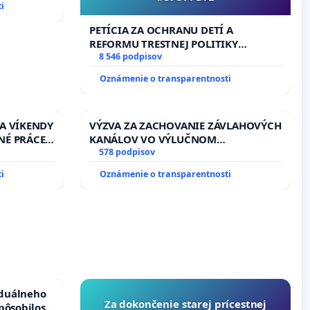
i
PETÍCIA ZA OCHRANU DETÍ A
REFORMU TRESTNEJ POLITIKY
#STOPPDFL
8 546 podpisov
Oznámenie o transparentnosti
 A VÍKENDY
VÝZVA ZA ZACHOVANIE ZÁVLAHOVÝCH
NÉ PRÁCE
KANÁLOV VO VÝLUČNOM
13.00
VLASTNÍCTVE A POD KONTROLOU
578 podpisov
EŇ CIEĽ
SLOVENSKEJ REPUBLIKY & žiadosť na
i
Oznámenie o transparentnosti
DELNÁ
riešenie zanedbaného stavu
 NA
závlahových a odvodňovacích
kanálov na Slovensku
iduálneho
Za dokončenie starej prícestnej
pôsobilosti