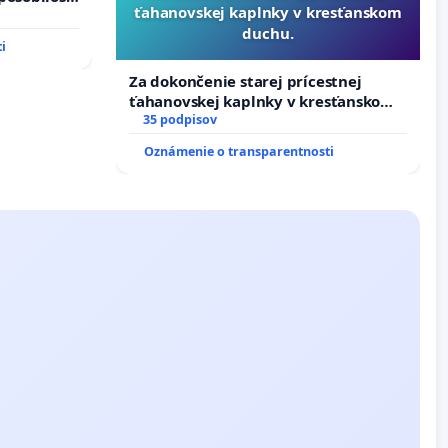
ťahanovskej kaplnky v kresťanskom
u pri
duchu.
boru SR
i
Za dokončenie starej prícestnej
ťahanovskej kaplnky v kresťanskom
duchu.
35 podpisov
Oznámenie o transparentnosti