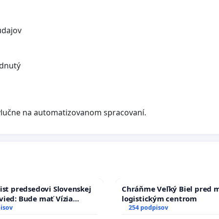
údajov
udnutý
lučne na automatizovanom spracovaní.
ist predsedovi Slovenskej
Chráňme Veľký Biel pred 
ied: Bude mať Vízia
logistickým centrom
 2040 mravnú chrbticu?
isov
254 podpisov