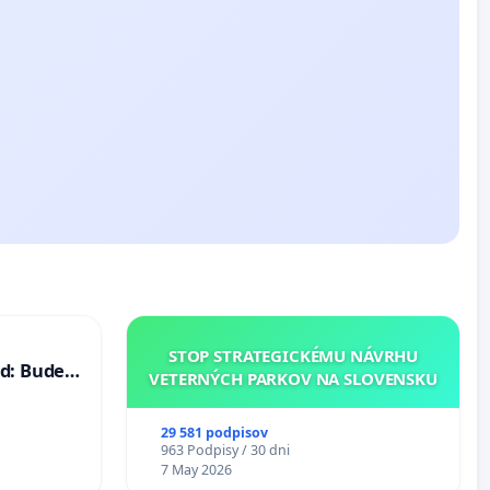
STOP STRATEGICKÉMU NÁVRHU
d: Bude
VETERNÝCH PARKOV NA SLOVENSKU
40 mravnú
29 581 podpisov
963 Podpisy / 30 dni
7 May 2026