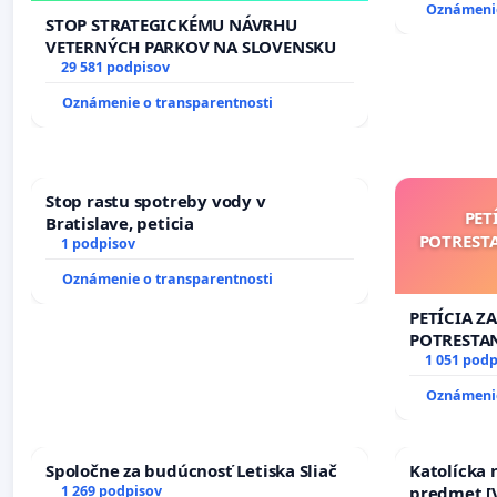
Oznámenie
STOP STRATEGICKÉMU NÁVRHU
VETERNÝCH PARKOV NA SLOVENSKU
29 581 podpisov
Oznámenie o transparentnosti
Stop rastu spotreby vody v
PET
Bratislave, peticia
POTREST
1 podpisov
Oznámenie o transparentnosti
PETÍCIA Z
POTRESTA
NEPRIATEĽ
1 051 podp
Oznámenie
Spoločne za budúcnosť Letiska Sliač
Katolícka
1 269 podpisov
predmet [V