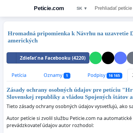
Peticie.com
Prehliadať petície
SK ▼
Hromadná pripomienka k Návrhu na uzavretie Doh
amerických
Zdieľať na Facebooku (4220)
Petícia
Oznamy
Podpisy
1
16 165
Zásady ochrany osobných údajov pre petíciu "
Hr
Slovenskej republiky a vládou Spojených štátov 
Tieto zásady ochrany osobných údajov vysvetľujú, ako sa
Autor petície si zvolil službu Peticie.com na automatic
prevádzkovateľ údajov autor rozhodol: