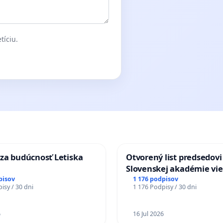
tíciu.
za budúcnosť Letiska
Otvorený list predsedovi
Slovenskej akadémie vie
mať Vízia Slovenska 20
pisov
1 176 podpisov
isy / 30 dni
1 176 Podpisy / 30 dni
chrbticu?
6
16 Jul 2026