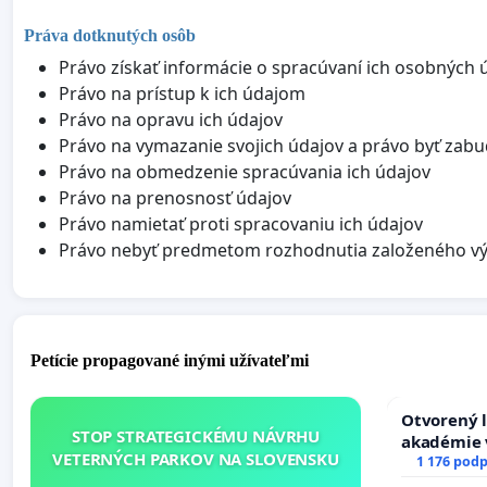
Práva dotknutých osôb
Právo získať informácie o spracúvaní ich osobných 
Právo na prístup k ich údajom
Právo na opravu ich údajov
Právo na vymazanie svojich údajov a právo byť zab
Právo na obmedzenie spracúvania ich údajov
Právo na prenosnosť údajov
Právo namietať proti spracovaniu ich údajov
Právo nebyť predmetom rozhodnutia založeného vý
Petície propagované inými užívateľmi
Otvorený l
STOP STRATEGICKÉMU NÁVRHU
akadémie v
VETERNÝCH PARKOV NA SLOVENSKU
Slovenska
1 176 podp