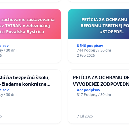
a zachovanie zastavovania
PETÍCIA ZA OCHRANU 
ov TATRAN v železničnej
REFORMU TRESTNEJ PO
ici Považská Bystrica
#STOPPDFL
pisov
8 546 podpisov
y / 30 dni
744 Podpisy / 30 dni
6
2 Feb 2026
aslúžia bezpečnú školu,
PETÍCIA ZA OCHRANU DE
 - žiadame konkrétne
VYVODENIE ZODPOVEDN
 na zlepšenie situácie v
DLHOROČNÚ NEČINNOSŤ
pisov
477 podpisov
y / 30 dni
317 Podpisy / 30 dni
ZLYHANIE ŠTÁTU
6
7 Jul 2026