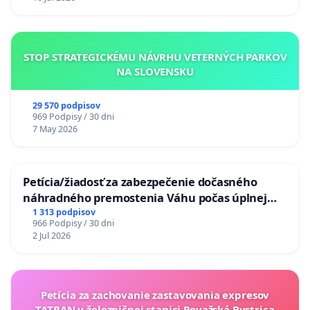
STOP STRATEGICKÉMU NÁVRHU VETERNÝCH PARKOV
NA SLOVENSKU
29 570 podpisov
969 Podpisy / 30 dni
7 May 2026
Petícia/žiadosť za zabezpečenie dočasného
náhradného premostenia Váhu počas úplnej
uzávery Vážskeho mosta v Komárne
1 313 podpisov
966 Podpisy / 30 dni
2 Jul 2026
Petícia za zachovanie zastavovania expresov
TATRAN v železničnej stanici Považská Bystrica