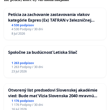
Petícia za zachovanie zastavovania vlakov
kategórie Expres (Ex) TATRAN v železničnej
stanici Púchov
4 530 podpisov
4 530 Podpisy / 30 dni
8 Jul 2026
Spoločne za budúcnosť Letiska Sliač
1 263 podpisov
1 263 Podpisy / 30 dni
23 Jul 2026
Otvorený list predsedovi Slovenskej akadémie
vied: Bude mať Vízia Slovenska 2040 mravnú
chrbticu?
1 176 podpisov
1 176 Podpisy / 30 dni
16 Jul 2026