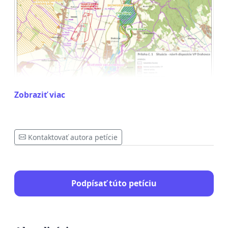
Zobraziť viac
My, dolu podpísaní občania, vrátane
súčasného
starostu obce Drahovce p. Miroslava Ledeckého
ako aj bývalých starostov obce Drahovce Ing.
Kontaktovať autora petície
Juraja Kleina, p. Emila Hubináka a Jána Doktora
,
žiadame Biskupský úrad v Nitra ako vlastníka
pozemkov a poslancov obecného zastupiteľstva
Podpísať túto petíciu
obce Drahovce o vyslovenie nesúhlasu s výstavbou
veterného parku v katastri obce Drahovce.