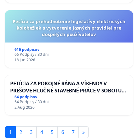
Petícia za prehodnotenie legislatívy elektrických
kolobežiek a vytvorenie jasných pravidiel pre
dospelých používateľov
616 podpisov
66 Podpisy / 30 dni
18 Jun 2026
PETÍCIA ZA POKOJNÉ RÁNA A VÍKENDY V
PREŠOVE HLUČNÉ STAVEBNÉ PRÁCE V SOBOTU
LEN OD 9.00 DO 13.00 HOD., CEZ PRACOVNÝ
64 podpisov
64 Podpisy / 30 dni
TÝŽDEŇ CIEĽ 8.00 – 18.00 HOD. A PRAVIDELNÁ
2 Aug 2026
KONTROLA STAVBY C-AREA NA
ĎUMBIERSKEJ/MAGU
1
2
3
4
5
6
7
»