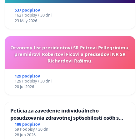
537 podpisov
162 Podpisy / 30 dni
23 May 2026
Otvorený list prezidentovi SR Petrovi Pellegrinimu,
premiérovi Robertovi Ficovi a predsedovi NR SR
Richardovi Rašimu.
129 podpisov
129 Podpisy / 30 dni
20 Jul 2026
Petícia za zavedenie individuálneho
posudzovania zdravotnej spôsobilosti osôb s
diabetom 1. a 2. typu pri prijímaní do
188 podpisov
69 Podpisy / 30 dni
Policajného zboru SR
28 Jun 2026