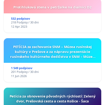
Protihluková stena v petržalke na dialnici D2
532 podpisov
218 Podpisy / 30 dni
12 Apr 2023
PETÍCIA za zachovanie SNM – Múzea rusínskej
kultúry v Prešove a za nápravu prezentácie
rusínskeho kultúrneho dedičstva v SNM – Múzeu
ukrajinskej kultúry vo Svidníku
1 549 podpisov
201 Podpisy / 30 dni
11 Jun 2026
​Petícia za obnovenie pôvodných rýchlostí: Zelený
dvor, Prešovská cesta a cesta Košice - Šaca