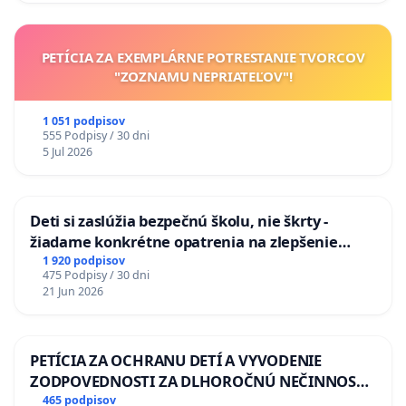
PETÍCIA ZA EXEMPLÁRNE POTRESTANIE TVORCOV
"ZOZNAMU NEPRIATEĽOV"!
1 051 podpisov
555 Podpisy / 30 dni
5 Jul 2026
Deti si zaslúžia bezpečnú školu, nie škrty -
žiadame konkrétne opatrenia na zlepšenie
situácie v školstve
1 920 podpisov
475 Podpisy / 30 dni
21 Jun 2026
PETÍCIA ZA OCHRANU DETÍ A VYVODENIE
ZODPOVEDNOSTI ZA DLHOROČNÚ NEČINNOSŤ
A ZLYHANIE ŠTÁTU
465 podpisov