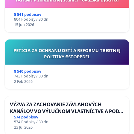
5 541 podpisov
804 Podpisy / 30 dni
15 Jun 2026
PETÍCIA ZA OCHRANU DETÍ A REFORMU TRESTNEJ
POLITIKY #STOPPDFL
8 540 podpisov
743 Podpisy / 30 dni
2 Feb 2026
VÝZVA ZA ZACHOVANIE ZÁVLAHOVÝCH
KANÁLOV VO VÝLUČNOM VLASTNÍCTVE A POD
KONTROLOU SLOVENSKEJ REPUBLIKY & žiadosť
574 podpisov
574 Podpisy / 30 dni
na riešenie zanedbaného stavu závlahových a
23 Jul 2026
odvodňovacích kanálov na Slovensku