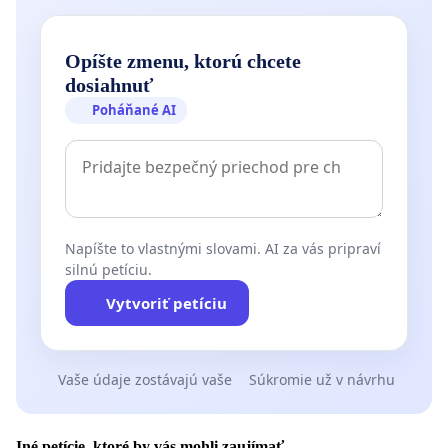
Michal Nádaský, Dubovany 100, Dubovany 92208
Opíšte zmenu, ktorú chcete
dosiahnuť
Poháňané AI
Napíšte to vlastnými slovami. AI za vás pripraví
silnú petíciu.
Vytvoriť petíciu
Vaše údaje zostávajú vaše
Súkromie už v návrhu
Iné petície, ktoré by vás mohli zaujímať