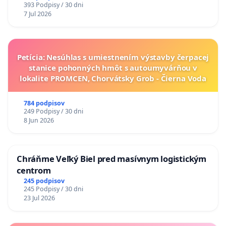
393 Podpisy / 30 dni
7 Jul 2026
Petícia: Nesúhlas s umiestnením výstavby čerpacej
stanice pohonných hmôt s autoumyvárňou v
lokalite PROMCEN, Chorvátsky Grob - Čierna Voda
784 podpisov
249 Podpisy / 30 dni
8 Jun 2026
Chráňme Veľký Biel pred masívnym logistickým
centrom
245 podpisov
245 Podpisy / 30 dni
23 Jul 2026