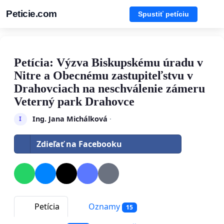
Peticie.com
Spustiť petíciu
Petícia: Výzva Biskupskému úradu v
Nitre a Obecnému zastupiteľstvu v
Drahovciach na neschválenie zámeru
Veterný park Drahovce
Ing. Jana Michálková
·
I
Zdieľať na Facebooku
Petícia
Oznamy
15