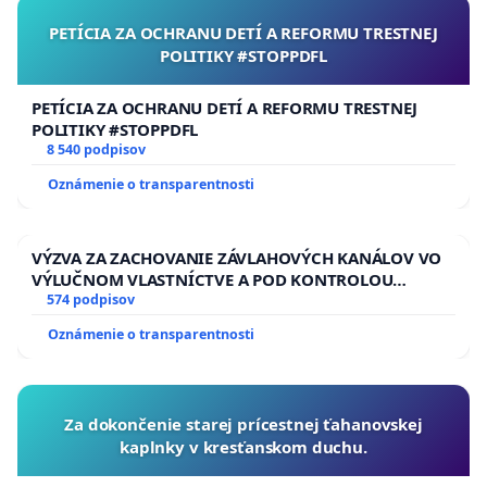
PETÍCIA ZA OCHRANU DETÍ A REFORMU TRESTNEJ
V Slovenskej republike sa
vo väčšine získava
POLITIKY #STOPPDFL
elektrická energia z jadra
. K tej sa pristupuje ako
ku
stabilnej energii
a sú považované za
prioritu
v
PETÍCIA ZA OCHRANU DETÍ A REFORMU TRESTNEJ
POLITIKY #STOPPDFL
rámci dodávok elektrickej energie. Nasledujú vodné
8 540 podpisov
elektrárne, ktorými sa na Západnom Slovensku
Oznámenie o transparentnosti
vykrývajú energetické špičky a až potom sa
zohľadňujú fotovoltické elektrárne a veterné
turbíny, nakoľko sa od nich nedá očakávať stabilná
VÝZVA ZA ZACHOVANIE ZÁVLAHOVÝCH KANÁLOV VO
VÝLUČNOM VLASTNÍCTVE A POD KONTROLOU
dodávka el. energie.
SLOVENSKEJ REPUBLIKY & žiadosť na riešenie
574 podpisov
zanedbaného stavu závlahových a odvodňovacích
Zjednodušene povedané -
nedodajú Vám
Oznámenie o transparentnosti
kanálov na Slovensku
elektrickú energiu, keď ju budete najviac
potrebovať.
Takéto zdroje energie majú
opodstatnenie v rodinných domoch a menších
Za dokončenie starej prícestnej ťahanovskej
kaplnky v kresťanskom duchu.
prevádzkach, kde si môžete nastaviť
vlastný manažment spotreby el. energie.