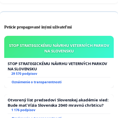
územia (jedná sa o rekreačnú oblasť Sĺňava,
vzdialenej iba 3km), a tým aj
zníženie cien
nehnuteľností
- dočasný a trvalý záber pôdy - jedná sa o
Petície propagované inými užívateľmi
najbonitnejšie lúčne zeme,
s druhou najvyššou
bonitou v okrese Piešťany!
STOP STRATEGICKÉMU NÁVRHU VETERNÝCH PARKOV
NA SLOVENSKU
- lokálny vplyv na klímu, vysušovanie pôdy - viac
TU
STOP STRATEGICKÉMU NÁVRHU VETERNÝCH PARKOV
NA SLOVENSKU
- stroboskopický efekt
29 570 podpisov
Oznámenie o transparentnosti
- odhadzovanie ľadu z lopatiek rotora počas
námraz a ohrozovanie obyvateľov
Otvorený list predsedovi Slovenskej akadémie vied:
-
problematická likvidácia 80m lopatiek
Bude mať Vízia Slovenska 2040 mravnú chrbticu?
rotora
z epoxidového sklolaminátu na konci
1 176 podpisov
životnosti. V zámere sa píše o temer 100% možnej