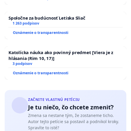
ĎUMBIERSKEJ/MAGU
Info pre občanov:
Spoločne za budúcnosť Letiska Sliač
1 263 podpisov
Verejnosť môže doručiť na MŽP SR písomné
Oznámenie o transparentnosti
stanovisko k zámeru
do 21 dní
od zverejnenia
uvedených informácií dotknutou obcou (Drahovce).
Katolícka náuka ako povinný predmet [Viera je z
Písomné stanovisko sa považuje za doručené , aj
hlásania (Rim 10, 17)]
keď bolo v určenej lehote doručené dotknutej obci.
3 podpisov
Oznámenie o transparentnosti
Petičný výbor:
Ing. Jana Michálková, Riadok 28/396, Drahovce,
92241
ZAČNITE VLASTNÚ PETÍCIU
Je tu niečo, čo chcete zmeniť?
Stanislava Nádaská, Dubovany 100, Dubovany
Zmena sa nestane tým, že zostaneme ticho.
92208, nadaska.stanislava (@) centrum.sk
Autor tejto petície sa postavil a podnikol kroky.
Spravíte to isté?