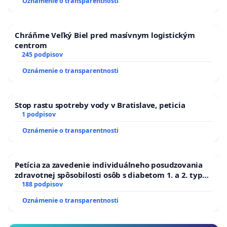
Oznámenie o transparentnosti
recyklácii, ale to je skôr želanie ako bežná realita.
TU
Chráňme Veľký Biel pred masívnym logistickým
centrom
- proti výstavbe veterných parkov sú aj inde vo
245 podpisov
svete, či na Slovensku
TU
Oznámenie o transparentnosti
- pre nedávnom
štrajkovali proti veterným
turbínam vo Švédsku
na čele s Grétou Thunberg
Stop rastu spotreby vody v Bratislave, peticia
TU
1 podpisov
Oznámenie o transparentnosti
- Analýza viditelnosti veterných
elektrární situovaných v lokalite Jaslovské Bohunice
– Malženice – Radošovce
TU
Petícia za zavedenie individuálneho posudzovania
zdravotnej spôsobilosti osôb s diabetom 1. a 2. typu
pri prijímaní do Policajného zboru SR
188 podpisov
- Zásah so spodných vôd - bude potrebné
zapustiť piloty do štrkopieskov a podložia
Oznámenie o transparentnosti