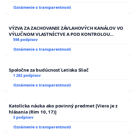
HOD. A PRAVIDELNÁ KONTROLA STAVBY C-AREA NA
Oznámenie o transparentnosti
ĎUMBIERSKEJ/MAGU
VÝZVA ZA ZACHOVANIE ZÁVLAHOVÝCH KANÁLOV VO
VÝLUČNOM VLASTNÍCTVE A POD KONTROLOU
SLOVENSKEJ REPUBLIKY & žiadosť na riešenie
598 podpisov
zanedbaného stavu závlahových a odvodňovacích
Oznámenie o transparentnosti
kanálov na Slovensku
Spoločne za budúcnosť Letiska Sliač
1 282 podpisov
Oznámenie o transparentnosti
Katolícka náuka ako povinný predmet [Viera je z
hlásania (Rim 10, 17)]
3 podpisov
Oznámenie o transparentnosti