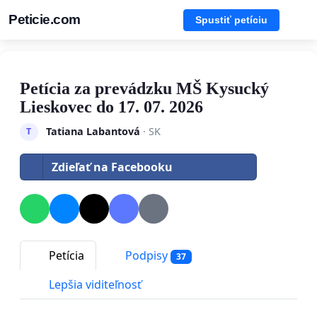
Peticie.com
Spustiť petíciu
Petícia za prevádzku MŠ Kysucký
Lieskovec do 17. 07. 2026
Tatiana Labantová
· SK
T
Zdieľať na Facebooku
Petícia
Podpisy
37
Lepšia viditeľnosť