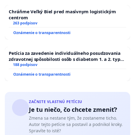
Chráňme Veľký Biel pred masívnym logistickým
centrom
263 podpisov
Oznámenie o transparentnosti
Petícia za zavedenie individuálneho posudzovania
zdravotnej spôsobilosti osôb s diabetom 1. a 2. typu
pri prijímaní do Policajného zboru SR
188 podpisov
Oznámenie o transparentnosti
ZAČNITE VLASTNÚ PETÍCIU
Je tu niečo, čo chcete zmeniť?
Zmena sa nestane tým, že zostaneme ticho.
Autor tejto petície sa postavil a podnikol kroky.
Spravíte to isté?