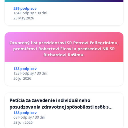
539 podpisov
164 Podpisy / 30 dni
23 May 2026
Otvorený list prezidentovi SR Petrovi Pellegrinimu,
premiérovi Robertovi Ficovi a predsedovi NR SR
Richardovi Rašimu.
133 podpisov
133 Podpisy / 30 dni
20 Jul 2026
Petícia za zavedenie individuálneho
posudzovania zdravotnej spôsobilosti osôb s
diabetom 1. a 2. typu pri prijímaní do
188 podpisov
68 Podpisy / 30 dni
Policajného zboru SR
28 Jun 2026