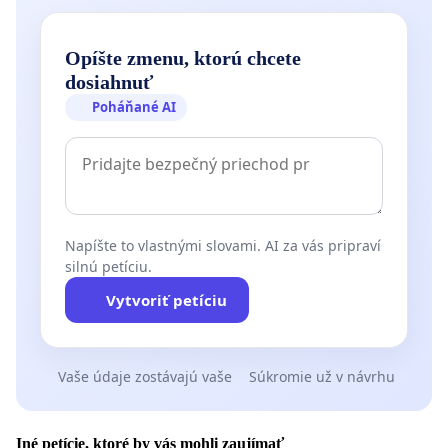
Opíšte zmenu, ktorú chcete
dosiahnuť
Poháňané AI
Napíšte to vlastnými slovami. AI za vás pripraví
silnú petíciu.
Vytvoriť petíciu
Vaše údaje zostávajú vaše
Súkromie už v návrhu
Iné petície, ktoré by vás mohli zaujímať