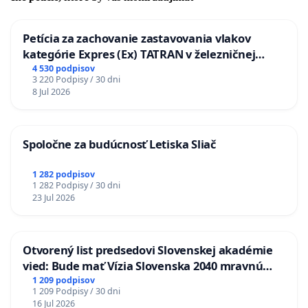
Petícia za zachovanie zastavovania vlakov
kategórie Expres (Ex) TATRAN v železničnej
stanici Púchov
4 530 podpisov
3 220 Podpisy / 30 dni
8 Jul 2026
Spoločne za budúcnosť Letiska Sliač
1 282 podpisov
1 282 Podpisy / 30 dni
23 Jul 2026
Otvorený list predsedovi Slovenskej akadémie
vied: Bude mať Vízia Slovenska 2040 mravnú
chrbticu?
1 209 podpisov
1 209 Podpisy / 30 dni
16 Jul 2026