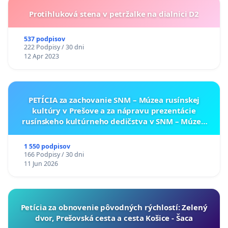
Protihluková stena v petržalke na dialnici D2
537 podpisov
222 Podpisy / 30 dni
12 Apr 2023
PETÍCIA za zachovanie SNM – Múzea rusínskej
kultúry v Prešove a za nápravu prezentácie
rusínskeho kultúrneho dedičstva v SNM – Múzeu
ukrajinskej kultúry vo Svidníku
1 550 podpisov
166 Podpisy / 30 dni
11 Jun 2026
​Petícia za obnovenie pôvodných rýchlostí: Zelený
dvor, Prešovská cesta a cesta Košice - Šaca