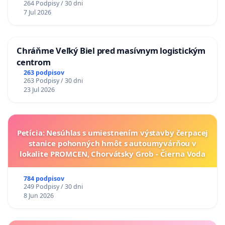
264 Podpisy / 30 dni
7 Jul 2026
Chráňme Veľký Biel pred masívnym logistickým
centrom
263 podpisov
263 Podpisy / 30 dni
23 Jul 2026
Petícia: Nesúhlas s umiestnením výstavby čerpacej
stanice pohonných hmôt s autoumyvárňou v
lokalite PROMCEN, Chorvátsky Grob - Čierna Voda
784 podpisov
249 Podpisy / 30 dni
8 Jun 2026