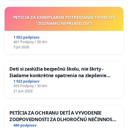
PETÍCIA ZA EXEMPLÁRNE POTRESTANIE TVORCOV
"ZOZNAMU NEPRIATEĽOV"!
1 052 podpisov
461 Podpisy / 30 dni
5 Jul 2026
Deti si zaslúžia bezpečnú školu, nie škrty -
žiadame konkrétne opatrenia na zlepšenie
situácie v školstve
1 922 podpisov
455 Podpisy / 30 dni
21 Jun 2026
PETÍCIA ZA OCHRANU DETÍ A VYVODENIE
ZODPOVEDNOSTI ZA DLHOROČNÚ NEČINNOSŤ
A ZLYHANIE ŠTÁTU
480 podpisov