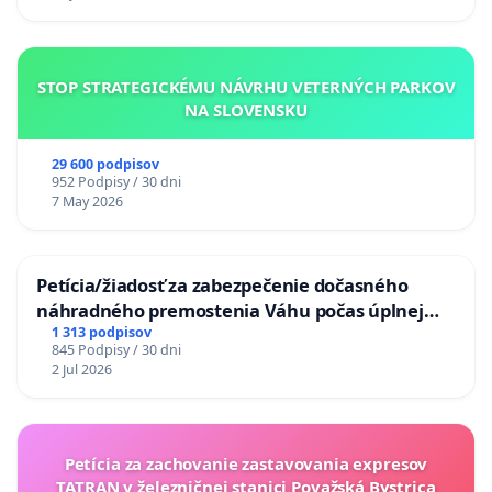
STOP STRATEGICKÉMU NÁVRHU VETERNÝCH PARKOV
NA SLOVENSKU
29 600 podpisov
952 Podpisy / 30 dni
7 May 2026
Petícia/žiadosť za zabezpečenie dočasného
náhradného premostenia Váhu počas úplnej
uzávery Vážskeho mosta v Komárne
1 313 podpisov
845 Podpisy / 30 dni
2 Jul 2026
Petícia za zachovanie zastavovania expresov
TATRAN v železničnej stanici Považská Bystrica