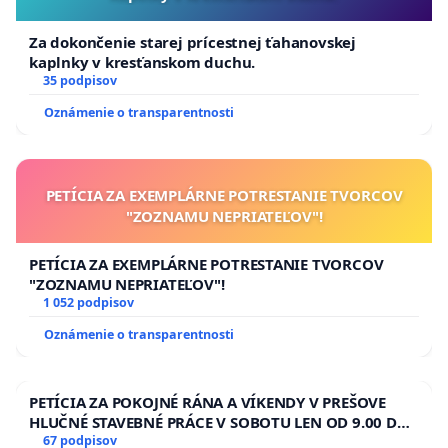
Za dokončenie starej prícestnej ťahanovskej
kaplnky v kresťanskom duchu.
35 podpisov
Oznámenie o transparentnosti
PETÍCIA ZA EXEMPLÁRNE POTRESTANIE TVORCOV
"ZOZNAMU NEPRIATEĽOV"!
PETÍCIA ZA EXEMPLÁRNE POTRESTANIE TVORCOV
"ZOZNAMU NEPRIATEĽOV"!
1 052 podpisov
Oznámenie o transparentnosti
PETÍCIA ZA POKOJNÉ RÁNA A VÍKENDY V PREŠOVE
HLUČNÉ STAVEBNÉ PRÁCE V SOBOTU LEN OD 9.00 DO
13.00 HOD., CEZ PRACOVNÝ TÝŽDEŇ CIEĽ 8.00 – 18.00
67 podpisov