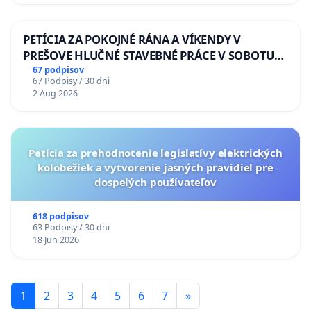
PETÍCIA ZA POKOJNÉ RÁNA A VÍKENDY V
PREŠOVE HLUČNÉ STAVEBNÉ PRÁCE V SOBOTU
LEN OD 9.00 DO 13.00 HOD., CEZ PRACOVNÝ
67 podpisov
67 Podpisy / 30 dni
TÝŽDEŇ CIEĽ 8.00 – 18.00 HOD. A PRAVIDELNÁ
2 Aug 2026
KONTROLA STAVBY C-AREA NA
ĎUMBIERSKEJ/MAGU
Petícia za prehodnotenie legislatívy elektrických
kolobežiek a vytvorenie jasných pravidiel pre
dospelých používateľov
618 podpisov
63 Podpisy / 30 dni
18 Jun 2026
1
2
3
4
5
6
7
»