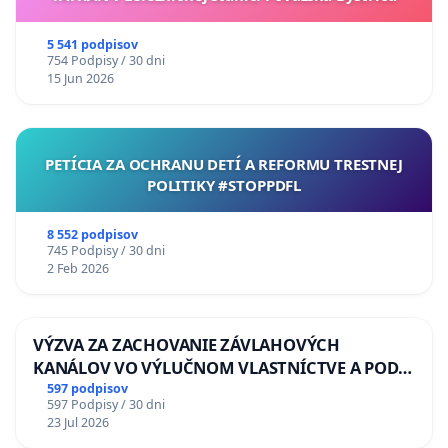
5 541 podpisov
754 Podpisy / 30 dni
15 Jun 2026
PETÍCIA ZA OCHRANU DETÍ A REFORMU TRESTNEJ
POLITIKY #STOPPDFL
8 552 podpisov
745 Podpisy / 30 dni
2 Feb 2026
VÝZVA ZA ZACHOVANIE ZÁVLAHOVÝCH
KANÁLOV VO VÝLUČNOM VLASTNÍCTVE A POD
KONTROLOU SLOVENSKEJ REPUBLIKY & žiadosť
597 podpisov
597 Podpisy / 30 dni
na riešenie zanedbaného stavu závlahových a
23 Jul 2026
odvodňovacích kanálov na Slovensku