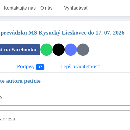
Kontaktujte nás
O nás
Vyhľadávať
a prevádzku MŠ Kysucký Lieskovec do 17. 07. 2026
ať na Facebooku
a
Podpisy
Lepšia viditeľnosť
37
e autora petície
o
 adresa