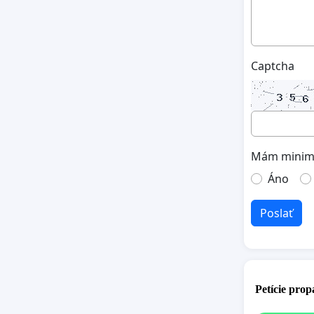
Captcha
Mám minimá
Áno
Poslať
Petície pro