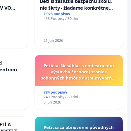
Deti si zaslúžia bezpečnú školu,
V VO
nie škrty - žiadame konkrétne
E A POD
opatrenia na zlepšenie situácie v
1 923 podpisov
453 Podpisy / 30 dni
EJ
školstve
riešenie
lahových
v na
21 Jun 2026
d
Petícia: Nesúhlas s umiestnením
centrom
výstavby čerpacej stanice
pohonných hmôt s autoumyvárňou
v lokalite PROMCEN, Chorvátsky
Grob - Čierna Voda
784 podpisov
249 Podpisy / 30 dni
8 Jun 2026
ETÍ A
​Petícia za obnovenie pôvodných