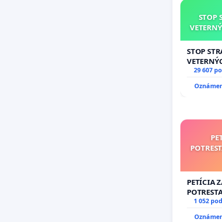
STOP 
VETERNÝ
STOP ST
VETERNÝ
29 607 p
Oznámeni
PE
POTRES
PETÍCIA 
POTREST
NEPRIATE
1 052 po
Oznámeni