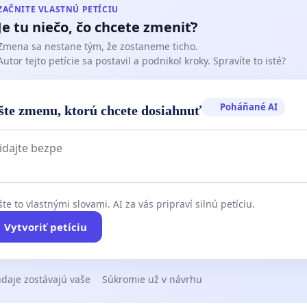
ZAČNITE VLASTNÚ PETÍCIU
Je tu niečo, čo chcete zmeniť?
Zmena sa nestane tým, že zostaneme ticho.
Autor tejto petície sa postavil a podnikol kroky. Spravíte to isté?
Poháňané AI
šte zmenu, ktorú chcete dosiahnuť
te to vlastnými slovami. AI za vás pripraví silnú petíciu.
Vytvoriť petíciu
daje zostávajú vaše
Súkromie už v návrhu