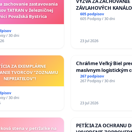
VÝZVA ZA ZACHOVANIE
za zachovanie zastavovania
ZÁVLAHOVÝCH KANÁLO
ov TATRAN v železničnej
VÝLUČNOM VLASTNÍCTV
605 podpisov
nici Považská Bystrica
605 Podpisy / 30 dni
KONTROLOU SLOVENSK
REPUBLIKY & žiadosť na 
dpisov
zanedbaného stavu záv
sy / 30 dni
026
a odvodňovacích kanálo
23 Jul 2026
Slovensku
Chráňme Veľký Biel pre
TÍCIA ZA EXEMPLÁRNE
masívnym logistickým 
TANIE TVORCOV "ZOZNAMU
267 podpisov
NEPRIATEĽOV"!
267 Podpisy / 30 dni
dpisov
sy / 30 dni
6
23 Jul 2026
PETÍCIA ZA OCHRANU D
uková stena v petržalke na