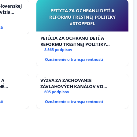
Slovenskej
PETÍCIA ZA OCHRANU DETÍ A
Vízia
REFORMU TRESTNEJ POLITIKY
rbticu?
#STOPPDFL
ti
PETÍCIA ZA OCHRANU DETÍ A
REFORMU TRESTNEJ POLITIKY
#STOPPDFL
8 565 podpisov
Oznámenie o transparentnosti
 A
VÝZVA ZA ZACHOVANIE
NÉ
ZÁVLAHOVÝCH KANÁLOV VO
U LEN OD
VÝLUČNOM VLASTNÍCTVE A POD
605 podpisov
PRACOVNÝ
KONTROLOU SLOVENSKEJ REPUBLIKY
ti
Oznámenie o transparentnosti
HOD. A
& žiadosť na riešenie zanedbaného
AVBY C-
stavu závlahových a odvodňovacích
AGU
kanálov na Slovensku