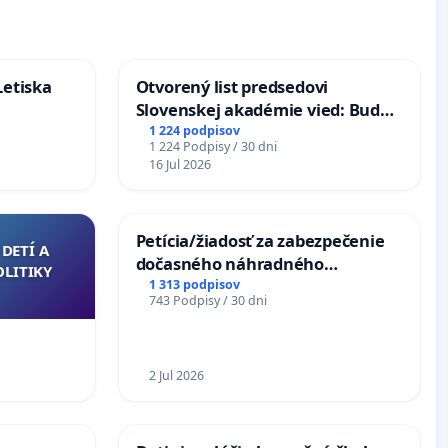
Letiska
Otvorený list predsedovi
Slovenskej akadémie vied: Bude
mať Vízia Slovenska 2040 mravnú
1 224 podpisov
1 224 Podpisy / 30 dni
chrbticu?
16 Jul 2026
Petícia/žiadosť za zabezpečenie
DETÍ A
dočasného náhradného
OLITIKY
premostenia Váhu počas úplnej
1 313 podpisov
743 Podpisy / 30 dni
uzávery Vážskeho mosta v
Komárne
2 Jul 2026