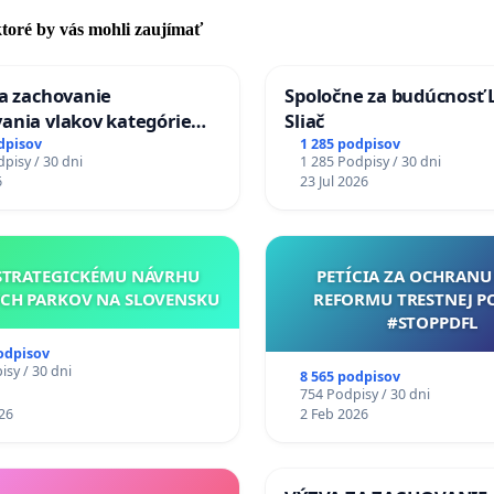
 ktoré by vás mohli zaujímať
za zachovanie
Spoločne za budúcnosť 
ania vlakov kategórie
Sliač
Ex) TATRAN v železničnej
dpisov
1 285 podpisov
pisy / 30 dni
1 285 Podpisy / 30 dni
Púchov
6
23 Jul 2026
STRATEGICKÉMU NÁVRHU
PETÍCIA ZA OCHRANU 
CH PARKOV NA SLOVENSKU
REFORMU TRESTNEJ P
#STOPPDFL
odpisov
sy / 30 dni
8 565 podpisov
754 Podpisy / 30 dni
26
2 Feb 2026