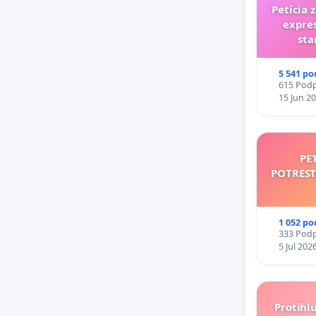
Petícia 
expres
sta
5 541 po
615 Podpi
15 Jun 2
PE
POTRES
1 052 po
333 Podpi
5 Jul 202
Protihl