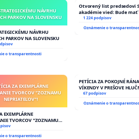
Otvorený list predsedovi 
STRATEGICKÉMU NÁVRHU
akadémie vied: Bude mať 
CH PARKOV NA SLOVENSKU
Slovenska 2040 mravnú ch
1 224 podpisov
Oznámenie o transparentnos
RATEGICKÉMU NÁVRHU
CH PARKOV NA SLOVENSKU
odpisov
e o transparentnosti
PETÍCIA ZA POKOJNÉ RÁNA
TÍCIA ZA EXEMPLÁRNE
VÍKENDY V PREŠOVE HLUČ
TANIE TVORCOV "ZOZNAMU
STAVEBNÉ PRÁCE V SOBOT
67 podpisov
NEPRIATEĽOV"!
9.00 DO 13.00 HOD., CEZ 
Oznámenie o transparentnos
TÝŽDEŇ CIEĽ 8.00 – 18.00 
PRAVIDELNÁ KONTROLA ST
ZA EXEMPLÁRNE
AREA NA ĎUMBIERSKEJ/M
ANIE TVORCOV "ZOZNAMU
ĽOV"!
dpisov
e o transparentnosti