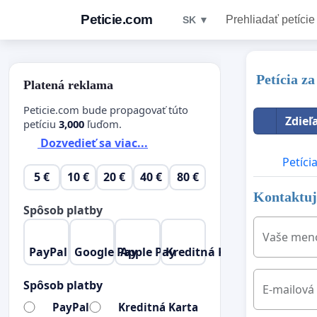
Peticie.com
Prehliadať petície
SK ▼
Petícia z
Platená reklama
Peticie.com bude propagovať túto
Zdieľ
petíciu
3,000
ľuďom.
Dozvedieť sa viac...
Petíci
5 €
10 €
20 €
40 €
80 €
Kontaktujt
Spôsob platby
Vaše men
PayPal
Google Pay
Apple Pay
Kreditná Karta
Spôsob platby
E-mailová
PayPal
Kreditná Karta