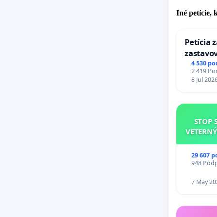
Iné petície,
Petícia 
zastavov
Expres (
4 530 po
2 419 Pod
stanici 
8 Jul 202
STOP 
VETERNÝ
29 607 p
948 Podpi
7 May 20