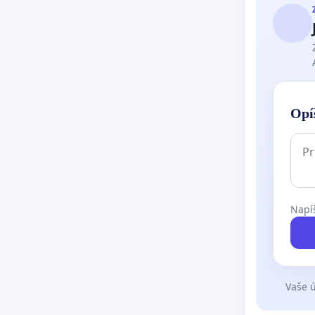
Opí
Napíš
Vaše ú