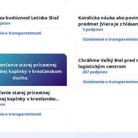
za budúcnosť Letiska Sliač
Katolícka náuka ako povi
dpisov
predmet [Viera je z hlásan
17)]
3 podpisov
e o transparentnosti
Oznámenie o transparentnos
Chráňme Veľký Biel pred
ončenie starej prícestnej
logistickým centrom
kej kaplnky v kresťanskom
267 podpisov
duchu.
Oznámenie o transparentnos
enie starej prícestnej
kej kaplnky v kresťanskom
sov
e o transparentnosti