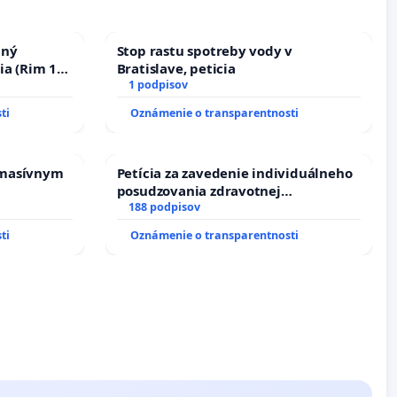
nný
Stop rastu spotreby vody v
ia (Rim 10,
Bratislave, peticia
1 podpisov
ti
Oznámenie o transparentnosti
 masívnym
Petícia za zavedenie individuálneho
posudzovania zdravotnej
spôsobilosti osôb s diabetom 1. a 2.
188 podpisov
typu pri prijímaní do Policajného
ti
Oznámenie o transparentnosti
zboru SR