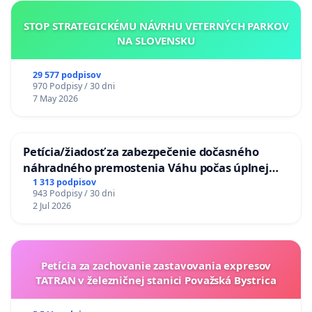
STOP STRATEGICKÉMU NÁVRHU VETERNÝCH PARKOV
NA SLOVENSKU
29 577 podpisov
970 Podpisy / 30 dni
7 May 2026
Petícia/žiadosť za zabezpečenie dočasného
náhradného premostenia Váhu počas úplnej
uzávery Vážskeho mosta v Komárne
1 313 podpisov
943 Podpisy / 30 dni
2 Jul 2026
Petícia za zachovanie zastavovania expresov
TATRAN v železničnej stanici Považská Bystrica