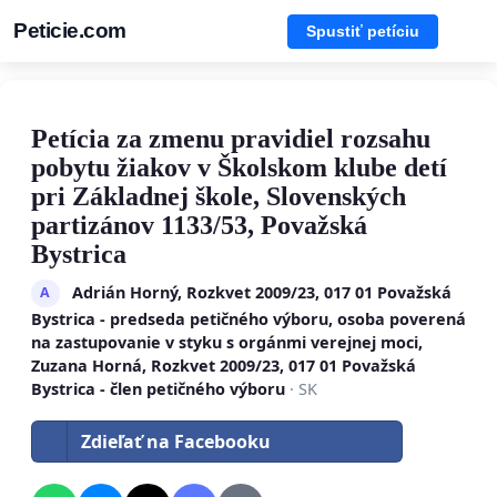
Peticie.com
Spustiť petíciu
Petícia za zmenu pravidiel rozsahu
pobytu žiakov v Školskom klube detí
pri Základnej škole, Slovenských
partizánov 1133/53, Považská
Bystrica
Adrián Horný, Rozkvet 2009/23, 017 01 Považská
A
Bystrica - predseda petičného výboru, osoba poverená
na zastupovanie v styku s orgánmi verejnej moci,
Zuzana Horná, Rozkvet 2009/23, 017 01 Považská
Bystrica - člen petičného výboru
· SK
Zdieľať na Facebooku