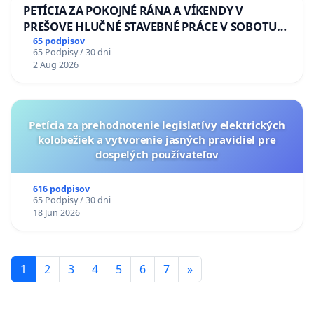
PETÍCIA ZA POKOJNÉ RÁNA A VÍKENDY V
PREŠOVE HLUČNÉ STAVEBNÉ PRÁCE V SOBOTU
LEN OD 9.00 DO 13.00 HOD., CEZ PRACOVNÝ
65 podpisov
65 Podpisy / 30 dni
TÝŽDEŇ CIEĽ 8.00 – 18.00 HOD. A PRAVIDELNÁ
2 Aug 2026
KONTROLA STAVBY C-AREA NA
ĎUMBIERSKEJ/MAGU
Petícia za prehodnotenie legislatívy elektrických
kolobežiek a vytvorenie jasných pravidiel pre
dospelých používateľov
616 podpisov
65 Podpisy / 30 dni
18 Jun 2026
1
2
3
4
5
6
7
»