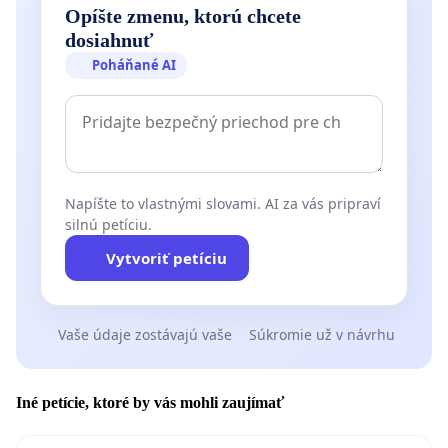
Opíšte zmenu, ktorú chcete
dosiahnuť
Poháňané AI
Napíšte to vlastnými slovami. AI za vás pripraví
silnú petíciu.
Vytvoriť petíciu
Vaše údaje zostávajú vaše
Súkromie už v návrhu
Iné petície, ktoré by vás mohli zaujímať