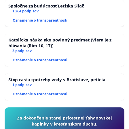
Spoločne za budúcnosť Letiska Sliač
1 264 podpisov
Oznámenie o transparentnosti
Túto petíciu môže podpísať ktokoľvek. Bude
doručená na vybavenie Mestu Považská Bystrica a
Katolícka náuka ako povinný predmet [Viera je z
hlásania (Rim 10, 17)]
na vedomie Základnej škole, Slovenských
3 podpisov
partizánov 1133/53, Považská Bystrica a Školskému
Oznámenie o transparentnosti
inšpekčnému centru Trenčín. Za podpis petície
nemožno voči nikomu uplatňovať rozdielne
zaobchádzanie a ani iné formy diskriminácie.
Stop rastu spotreby vody v Bratislave, peticia
1 podpisov
Oznámenie o transparentnosti
Za dokončenie starej prícestnej ťahanovskej
kaplnky v kresťanskom duchu.