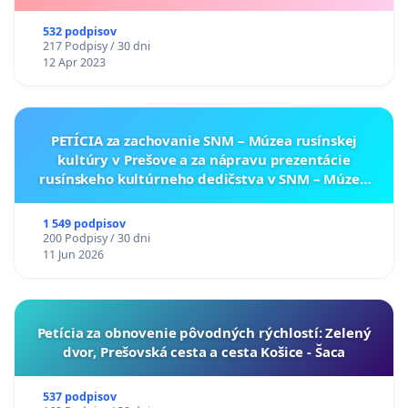
532 podpisov
217 Podpisy / 30 dni
12 Apr 2023
PETÍCIA za zachovanie SNM – Múzea rusínskej
kultúry v Prešove a za nápravu prezentácie
rusínskeho kultúrneho dedičstva v SNM – Múzeu
ukrajinskej kultúry vo Svidníku
1 549 podpisov
200 Podpisy / 30 dni
11 Jun 2026
​Petícia za obnovenie pôvodných rýchlostí: Zelený
dvor, Prešovská cesta a cesta Košice - Šaca
537 podpisov