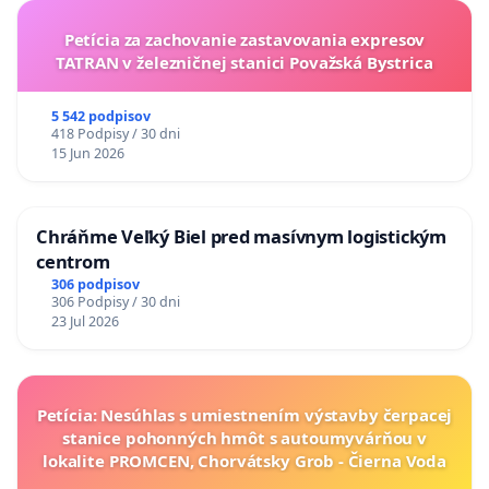
Petícia za zachovanie zastavovania expresov
TATRAN v železničnej stanici Považská Bystrica
5 542 podpisov
418 Podpisy / 30 dni
15 Jun 2026
Chráňme Veľký Biel pred masívnym logistickým
centrom
306 podpisov
306 Podpisy / 30 dni
23 Jul 2026
Petícia: Nesúhlas s umiestnením výstavby čerpacej
stanice pohonných hmôt s autoumyvárňou v
lokalite PROMCEN, Chorvátsky Grob - Čierna Voda