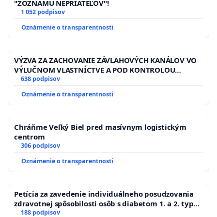
"ZOZNAMU NEPRIATEĽOV"!
1 052 podpisov
Oznámenie o transparentnosti
VÝZVA ZA ZACHOVANIE ZÁVLAHOVÝCH KANÁLOV VO
VÝLUČNOM VLASTNÍCTVE A POD KONTROLOU
SLOVENSKEJ REPUBLIKY & žiadosť na riešenie
638 podpisov
zanedbaného stavu závlahových a odvodňovacích
Oznámenie o transparentnosti
kanálov na Slovensku
Chráňme Veľký Biel pred masívnym logistickým
centrom
306 podpisov
Oznámenie o transparentnosti
Petícia za zavedenie individuálneho posudzovania
zdravotnej spôsobilosti osôb s diabetom 1. a 2. typu
pri prijímaní do Policajného zboru SR
188 podpisov