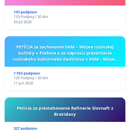
133 podpisov
133 Podpisy / 30 dni
20 Jul 2026
PETÍCIA za zachovanie SNM – Múzea rusínskej
kultúry v Prešove a za nápravu prezentácie
rusínskeho kultúrneho dedičstva v SNM – Múzeu
ukrajinskej kultúry vo Svidníku
1 553 podpisov
120 Podpisy / 30 dni
11 Jun 2026
Peticia za prestahovanie Rafinerie Slovnaft z
Bratislavy
327 podpisov