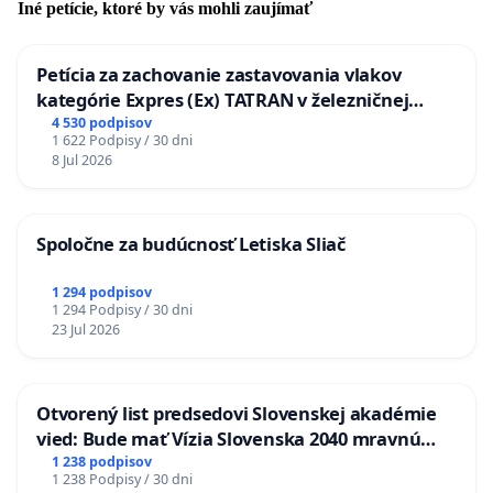
Iné petície, ktoré by vás mohli zaujímať
Petícia za zachovanie zastavovania vlakov
kategórie Expres (Ex) TATRAN v železničnej
stanici Púchov
4 530 podpisov
1 622 Podpisy / 30 dni
8 Jul 2026
Spoločne za budúcnosť Letiska Sliač
1 294 podpisov
1 294 Podpisy / 30 dni
23 Jul 2026
Otvorený list predsedovi Slovenskej akadémie
vied: Bude mať Vízia Slovenska 2040 mravnú
chrbticu?
1 238 podpisov
1 238 Podpisy / 30 dni