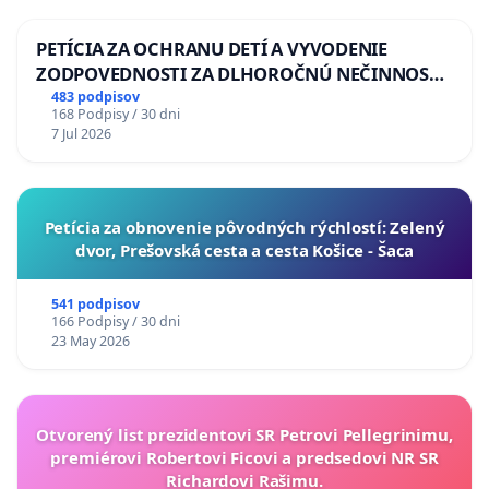
PETÍCIA ZA OCHRANU DETÍ A VYVODENIE
ZODPOVEDNOSTI ZA DLHOROČNÚ NEČINNOSŤ
A ZLYHANIE ŠTÁTU
483 podpisov
168 Podpisy / 30 dni
7 Jul 2026
​Petícia za obnovenie pôvodných rýchlostí: Zelený
dvor, Prešovská cesta a cesta Košice - Šaca
541 podpisov
166 Podpisy / 30 dni
23 May 2026
Otvorený list prezidentovi SR Petrovi Pellegrinimu,
premiérovi Robertovi Ficovi a predsedovi NR SR
Richardovi Rašimu.