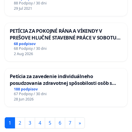
88 Podpisy / 30 dni
29 Jul 2021
PETÍCIA ZA POKOJNÉ RÁNA A VÍKENDY V
PREŠOVE HLUČNÉ STAVEBNÉ PRÁCE V SOBOTU
LEN OD 9.00 DO 13.00 HOD., CEZ PRACOVNÝ
68 podpisov
68 Podpisy / 30 dni
TÝŽDEŇ CIEĽ 8.00 – 18.00 HOD. A PRAVIDELNÁ
2 Aug 2026
KONTROLA STAVBY C-AREA NA
ĎUMBIERSKEJ/MAGU
Petícia za zavedenie individuálneho
posudzovania zdravotnej spôsobilosti osôb s
diabetom 1. a 2. typu pri prijímaní do
188 podpisov
67 Podpisy / 30 dni
Policajného zboru SR
28 Jun 2026
1
2
3
4
5
6
7
»