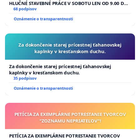
HLUČNÉ STAVEBNÉ PRÁCE V SOBOTU LEN OD 9.00 DO
13.00 HOD., CEZ PRACOVNÝ TÝŽDEŇ CIEĽ 8.00 – 18.00
68 podpisov
HOD. A PRAVIDELNÁ KONTROLA STAVBY C-AREA NA
Oznámenie o transparentnosti
ĎUMBIERSKEJ/MAGU
Za dokončenie starej prícestnej ťahanovskej
kaplnky v kresťanskom duchu.
Za dokončenie starej prícestnej ťahanovskej
kaplnky v kresťanskom duchu.
35 podpisov
Oznámenie o transparentnosti
PETÍCIA ZA EXEMPLÁRNE POTRESTANIE TVORCOV
"ZOZNAMU NEPRIATEĽOV"!
PETÍCIA ZA EXEMPLÁRNE POTRESTANIE TVORCOV