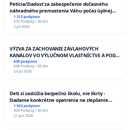
Petícia/žiadosť za zabezpečenie dočasného
náhradného premostenia Váhu počas úplnej
uzávery Vážskeho mosta v Komárne
1 313 podpisov
655 Podpisy / 30 dni
2 Jul 2026
VÝZVA ZA ZACHOVANIE ZÁVLAHOVÝCH
KANÁLOV VO VÝLUČNOM VLASTNÍCTVE A POD
KONTROLOU SLOVENSKEJ REPUBLIKY & žiadosť
638 podpisov
638 Podpisy / 30 dni
na riešenie zanedbaného stavu závlahových a
23 Jul 2026
odvodňovacích kanálov na Slovensku
Deti si zaslúžia bezpečnú školu, nie škrty -
žiadame konkrétne opatrenia na zlepšenie
situácie v školstve
1 923 podpisov
429 Podpisy / 30 dni
21 Jun 2026