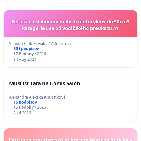
Petícia o oslobodení malých motocyklov do 50cm3
kategórie L3e od vodičského preukazu A1
Simson Club Slovakia/ Admin Juraj
851 podpisov
17 Podpisy / 2026
14 Aug 2021
Musí ísť Tara na Comis Salón
Alexandra Alekska Krajčiriková
15 podpisov
15 Podpisy / 2026
2 Jul 2026
Petícia za prezidentskú milosť pre Mariána Roziaka –