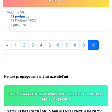
TRENČÍNE
Vladimír Vlk
12 podpisov
12 Podpisy / 2026
1 Jun 2026
«
1
2
3
4
5
6
7
8
9
10
Petície propagované inými užívateľmi
STOP STRATEGICKÉMU NÁVRHU VETERNÝCH PARKOV
NA SLOVENSKU
STOP STRATEGICKÉMU NÁVRHU VETERNÝCH PARKOV