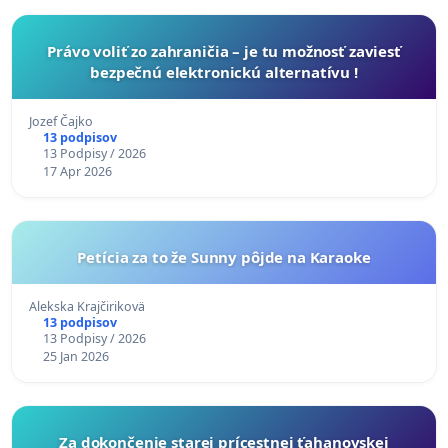
Právo voliť zo zahraničia – je tu možnosť zaviesť
bezpečnú elektronickú alternatívu !
Jozef Čajko
13 podpisov
13 Podpisy / 2026
17 Apr 2026
Petícia za to že Sunny pôjde na Karaoke
Alekska Krajčirikovä
13 podpisov
13 Podpisy / 2026
25 Jan 2026
Za dokončenie starej prícestnej ťahanovskej