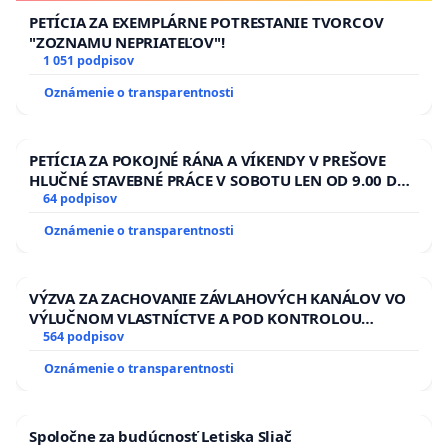
PETÍCIA ZA EXEMPLÁRNE POTRESTANIE TVORCOV
"ZOZNAMU NEPRIATEĽOV"!
1 051 podpisov
Oznámenie o transparentnosti
PETÍCIA ZA POKOJNÉ RÁNA A VÍKENDY V PREŠOVE
HLUČNÉ STAVEBNÉ PRÁCE V SOBOTU LEN OD 9.00 DO
13.00 HOD., CEZ PRACOVNÝ TÝŽDEŇ CIEĽ 8.00 – 18.00
64 podpisov
HOD. A PRAVIDELNÁ KONTROLA STAVBY C-AREA NA
Oznámenie o transparentnosti
ĎUMBIERSKEJ/MAGU
VÝZVA ZA ZACHOVANIE ZÁVLAHOVÝCH KANÁLOV VO
VÝLUČNOM VLASTNÍCTVE A POD KONTROLOU
SLOVENSKEJ REPUBLIKY & žiadosť na riešenie
564 podpisov
zanedbaného stavu závlahových a odvodňovacích
Oznámenie o transparentnosti
kanálov na Slovensku
Spoločne za budúcnosť Letiska Sliač