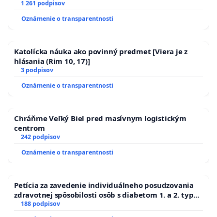
1 261 podpisov
Oznámenie o transparentnosti
Katolícka náuka ako povinný predmet [Viera je z
hlásania (Rim 10, 17)]
3 podpisov
Oznámenie o transparentnosti
Chráňme Veľký Biel pred masívnym logistickým
centrom
242 podpisov
Oznámenie o transparentnosti
Petícia za zavedenie individuálneho posudzovania
zdravotnej spôsobilosti osôb s diabetom 1. a 2. typu
pri prijímaní do Policajného zboru SR
188 podpisov