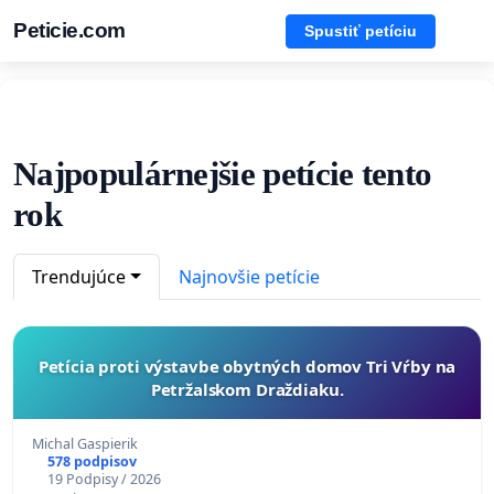
Peticie.com
Spustiť petíciu
Najpopulárnejšie petície tento
rok
Trendujúce
Najnovšie petície
Petícia proti výstavbe obytných domov Tri Vŕby na
Petržalskom Draždiaku.
Michal Gaspierik
578 podpisov
19 Podpisy / 2026