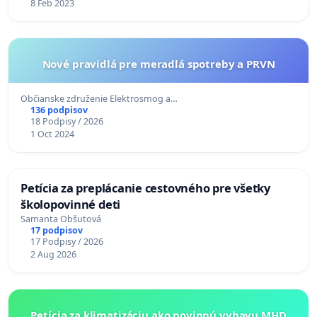
8 Feb 2023
Nové pravidlá pre meradlá spotreby a PRVN
Občianske združenie Elektrosmog a…
136 podpisov
18 Podpisy / 2026
1 Oct 2024
Petícia za preplácanie cestovného pre všetky
školopovinné deti
Samanta Obšutová
17 podpisov
17 Podpisy / 2026
2 Aug 2026
Petícia za klimatizáciu ako povinnú vybavu MHD