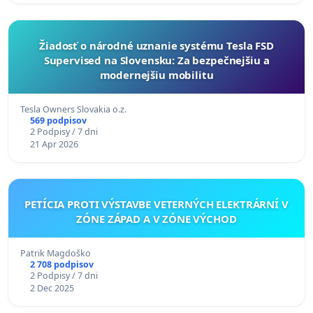
Žiadosť o národné uznanie systému Tesla FSD
Supervised na Slovensku: Za bezpečnejšiu a
modernejšiu mobilitu
Tesla Owners Slovakia o.z.
569 podpisov
2 Podpisy / 7 dni
21 Apr 2026
PETÍCIA PROTI VÝSTAVBE VETERNÝCH ELEKTRÁRNÍ V
ZÓNE ZÁPAD A V ZÓNE VÝCHOD
Patrik Magdoško
2 708 podpisov
2 Podpisy / 7 dni
2 Dec 2025