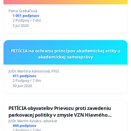
Petra Grebáčová
1 051 podpisov
2 Podpisy / 7 dni
5 Jul 2026
PETÍCIA na ochranu princípov akademickej etiky a
akademickej samosprávy
JUDr. Martina Kantorová, PhD.
411 podpisov
2 Podpisy / 7 dni
30 Jun 2026
PETÍCIA obyvateľov Prievozu proti zavedeniu
parkovacej politiky v zmysle VZN Hlavného
mesta SR Bratislavy č. 3/2025 zo dňa 19.06.2025 o
JUDr. Martin Kovács, advokát
444 podpisov
dočasnom parkovaní motorových vozidiel
2 Podpisy / 7 dni