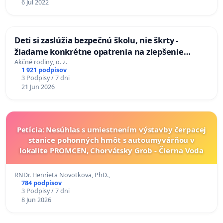
6 Jul 2022
Deti si zaslúžia bezpečnú školu, nie škrty -
žiadame konkrétne opatrenia na zlepšenie
situácie v školstve
Akčné rodiny, o. z.
1 921 podpisov
3 Podpisy / 7 dni
21 Jun 2026
Petícia: Nesúhlas s umiestnením výstavby čerpacej
stanice pohonných hmôt s autoumyvárňou v
lokalite PROMCEN, Chorvátsky Grob - Čierna Voda
RNDr. Henrieta Novotkova, PhD.,
784 podpisov
3 Podpisy / 7 dni
8 Jun 2026