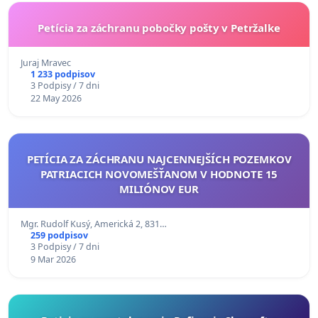
Petícia za záchranu pobočky pošty v Petržalke
Juraj Mravec
1 233 podpisov
3 Podpisy / 7 dni
22 May 2026
PETÍCIA ZA ZÁCHRANU NAJCENNEJŠÍCH POZEMKOV
PATRIACICH NOVOMEŠŤANOM V HODNOTE 15
MILIÓNOV EUR
Mgr. Rudolf Kusý, Americká 2, 831…
259 podpisov
3 Podpisy / 7 dni
9 Mar 2026