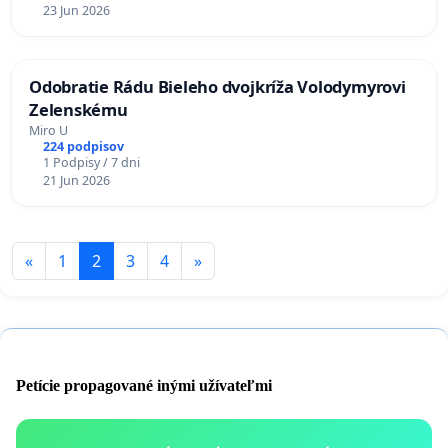
23 Jun 2026
Odobratie Rádu Bieleho dvojkríža Volodymyrovi
Zelenskému
Miro U
224 podpisov
1 Podpisy / 7 dni
21 Jun 2026
«
1
2
3
4
»
Petície propagované inými užívateľmi