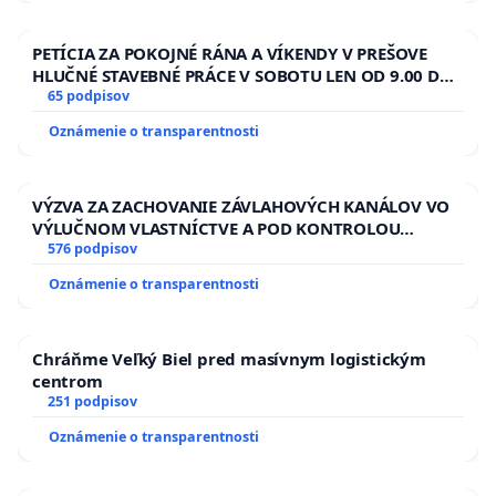
PETÍCIA ZA POKOJNÉ RÁNA A VÍKENDY V PREŠOVE
HLUČNÉ STAVEBNÉ PRÁCE V SOBOTU LEN OD 9.00 DO
13.00 HOD., CEZ PRACOVNÝ TÝŽDEŇ CIEĽ 8.00 – 18.00
65 podpisov
HOD. A PRAVIDELNÁ KONTROLA STAVBY C-AREA NA
Oznámenie o transparentnosti
ĎUMBIERSKEJ/MAGU
VÝZVA ZA ZACHOVANIE ZÁVLAHOVÝCH KANÁLOV VO
VÝLUČNOM VLASTNÍCTVE A POD KONTROLOU
SLOVENSKEJ REPUBLIKY & žiadosť na riešenie
576 podpisov
zanedbaného stavu závlahových a odvodňovacích
Oznámenie o transparentnosti
kanálov na Slovensku
Chráňme Veľký Biel pred masívnym logistickým
centrom
251 podpisov
Oznámenie o transparentnosti