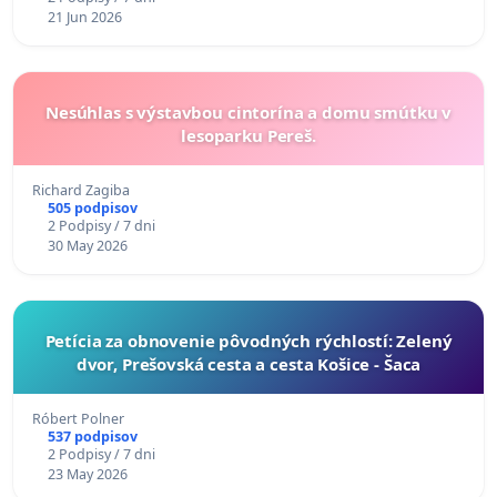
21 Jun 2026
Nesúhlas s výstavbou cintorína a domu smútku v
lesoparku Pereš.
Richard Zagiba
505 podpisov
2 Podpisy / 7 dni
30 May 2026
​Petícia za obnovenie pôvodných rýchlostí: Zelený
dvor, Prešovská cesta a cesta Košice - Šaca
Róbert Polner
537 podpisov
2 Podpisy / 7 dni
23 May 2026