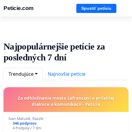
Peticie.com
Spustiť petíciu
Najpopulárnejšie petície za
posledných 7 dní
Trendujúce
Najnovšie petície
Za odhlučnenie mosta Lafranconi a priľahlej
dialnice a komunikácií - Petícia
Ivan Matusik, Razzle
346 podpisov
4 Podpisy / 7 dni