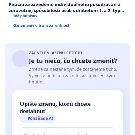
Petícia za zavedenie individuálneho posudzovania
zdravotnej spôsobilosti osôb s diabetom 1. a 2. typu
pri prijímaní do Policajného zboru SR
188 podpisov
Oznámenie o transparentnosti
ZAČNITE VLASTNÚ PETÍCIU
Je tu niečo, čo chcete zmeniť?
Zmena sa nestane tým, že zostaneme ticho.
Vytvorte petíciu a začnite so spoločenským
hnutím.
Opíšte zmenu, ktorú chcete
dosiahnuť
Poháňané AI