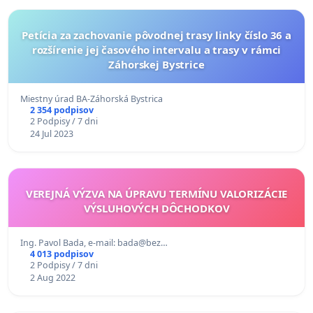
Petícia za zachovanie pôvodnej trasy linky číslo 36 a
rozšírenie jej časového intervalu a trasy v rámci
Záhorskej Bystrice
Miestny úrad BA-Záhorská Bystrica
2 354 podpisov
2 Podpisy / 7 dni
24 Jul 2023
VEREJNÁ VÝZVA NA ÚPRAVU TERMÍNU VALORIZÁCIE
VÝSLUHOVÝCH DÔCHODKOV
Ing. Pavol Bada, e-mail: bada@bez…
4 013 podpisov
2 Podpisy / 7 dni
2 Aug 2022