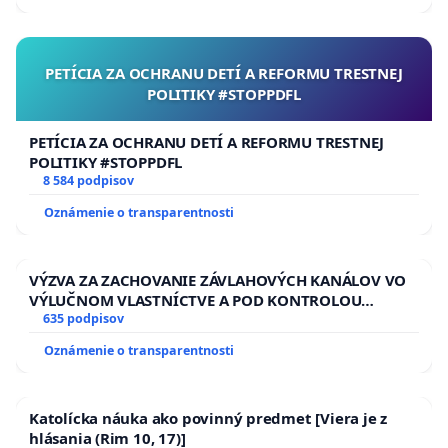
ĎUMBIERSKEJ/MAGU
PETÍCIA ZA OCHRANU DETÍ A REFORMU TRESTNEJ
POLITIKY #STOPPDFL
PETÍCIA ZA OCHRANU DETÍ A REFORMU TRESTNEJ
POLITIKY #STOPPDFL
8 584 podpisov
Oznámenie o transparentnosti
VÝZVA ZA ZACHOVANIE ZÁVLAHOVÝCH KANÁLOV VO
VÝLUČNOM VLASTNÍCTVE A POD KONTROLOU
SLOVENSKEJ REPUBLIKY & žiadosť na riešenie
635 podpisov
zanedbaného stavu závlahových a odvodňovacích
Oznámenie o transparentnosti
kanálov na Slovensku
Katolícka náuka ako povinný predmet [Viera je z
hlásania (Rim 10, 17)]