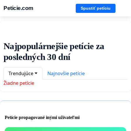
Peticie.com
Spustiť petíciu
Najpopulárnejšie petície za
posledných 30 dní
Trendujúce
Najnovšie petície
Žiadne petície
Petície propagované inými užívateľmi