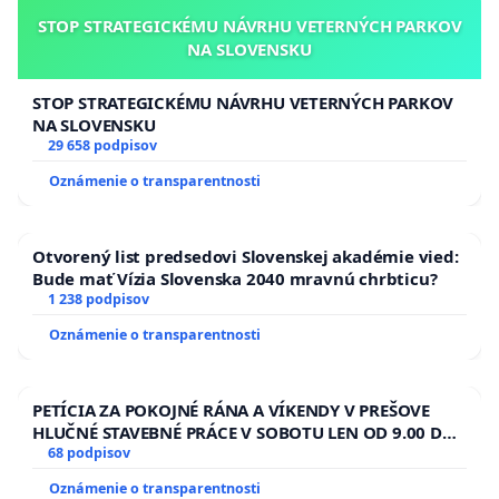
STOP STRATEGICKÉMU NÁVRHU VETERNÝCH PARKOV
NA SLOVENSKU
STOP STRATEGICKÉMU NÁVRHU VETERNÝCH PARKOV
NA SLOVENSKU
29 658 podpisov
Oznámenie o transparentnosti
Otvorený list predsedovi Slovenskej akadémie vied:
Bude mať Vízia Slovenska 2040 mravnú chrbticu?
1 238 podpisov
Oznámenie o transparentnosti
PETÍCIA ZA POKOJNÉ RÁNA A VÍKENDY V PREŠOVE
HLUČNÉ STAVEBNÉ PRÁCE V SOBOTU LEN OD 9.00 DO
13.00 HOD., CEZ PRACOVNÝ TÝŽDEŇ CIEĽ 8.00 – 18.00
68 podpisov
HOD. A PRAVIDELNÁ KONTROLA STAVBY C-AREA NA
Oznámenie o transparentnosti