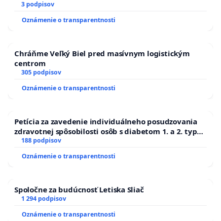
3 podpisov
Oznámenie o transparentnosti
Chráňme Veľký Biel pred masívnym logistickým
centrom
305 podpisov
Oznámenie o transparentnosti
Petícia za zavedenie individuálneho posudzovania
zdravotnej spôsobilosti osôb s diabetom 1. a 2. typu
pri prijímaní do Policajného zboru SR
188 podpisov
Oznámenie o transparentnosti
Spoločne za budúcnosť Letiska Sliač
1 294 podpisov
Oznámenie o transparentnosti