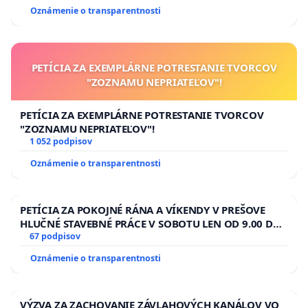
Oznámenie o transparentnosti
PETÍCIA ZA EXEMPLÁRNE POTRESTANIE TVORCOV
"ZOZNAMU NEPRIATEĽOV"!
PETÍCIA ZA EXEMPLÁRNE POTRESTANIE TVORCOV
"ZOZNAMU NEPRIATEĽOV"!
1 052 podpisov
Oznámenie o transparentnosti
PETÍCIA ZA POKOJNÉ RÁNA A VÍKENDY V PREŠOVE
HLUČNÉ STAVEBNÉ PRÁCE V SOBOTU LEN OD 9.00 DO
13.00 HOD., CEZ PRACOVNÝ TÝŽDEŇ CIEĽ 8.00 – 18.00
67 podpisov
HOD. A PRAVIDELNÁ KONTROLA STAVBY C-AREA NA
Oznámenie o transparentnosti
ĎUMBIERSKEJ/MAGU
VÝZVA ZA ZACHOVANIE ZÁVLAHOVÝCH KANÁLOV VO