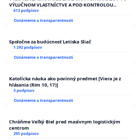
VÝLUČNOM VLASTNÍCTVE A POD KONTROLOU
SLOVENSKEJ REPUBLIKY & žiadosť na riešenie
613 podpisov
zanedbaného stavu závlahových a odvodňovacích
Oznámenie o transparentnosti
kanálov na Slovensku
Spoločne za budúcnosť Letiska Sliač
1 292 podpisov
Oznámenie o transparentnosti
Katolícka náuka ako povinný predmet [Viera je z
hlásania (Rim 10, 17)]
3 podpisov
Oznámenie o transparentnosti
Chráňme Veľký Biel pred masívnym logistickým
centrom
295 podpisov