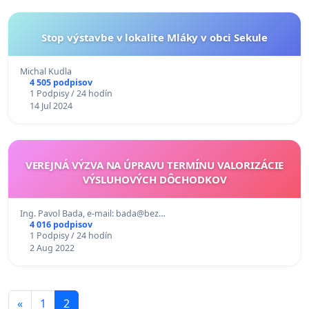
Stop výstavbe v lokalite Mláky v obci Sekule
Michal Kudla
4 505 podpisov
1 Podpisy / 24 hodín
14 Jul 2024
VEREJNÁ VÝZVA NA ÚPRAVU TERMÍNU VALORIZÁCIE
VÝSLUHOVÝCH DÔCHODKOV
Ing. Pavol Bada, e-mail: bada@bez…
4 016 podpisov
1 Podpisy / 24 hodín
2 Aug 2022
«
1
2