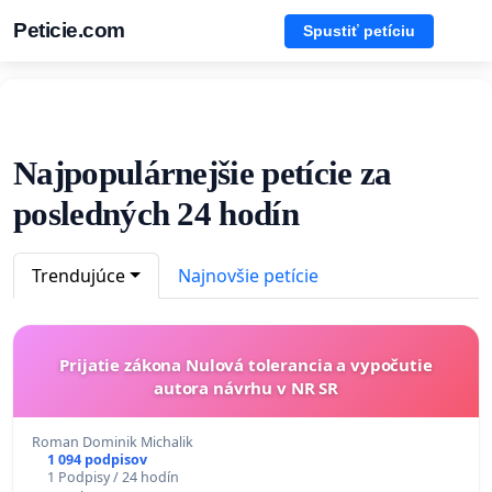
Peticie.com
Spustiť petíciu
Najpopulárnejšie petície za
posledných 24 hodín
Trendujúce
Najnovšie petície
Prijatie zákona Nulová tolerancia a vypočutie
autora návrhu v NR SR
Roman Dominik Michalik
1 094 podpisov
1 Podpisy / 24 hodín