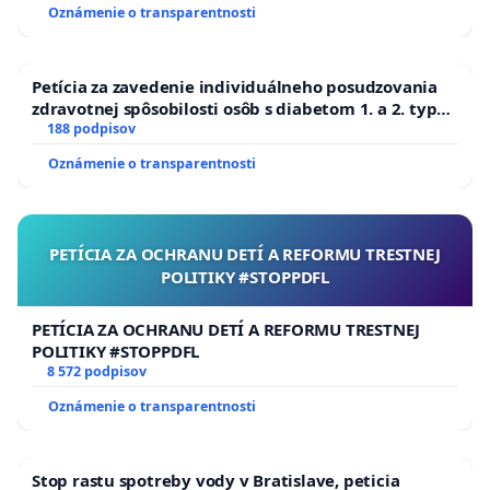
Oznámenie o transparentnosti
Petícia za zavedenie individuálneho posudzovania
zdravotnej spôsobilosti osôb s diabetom 1. a 2. typu
pri prijímaní do Policajného zboru SR
188 podpisov
Oznámenie o transparentnosti
PETÍCIA ZA OCHRANU DETÍ A REFORMU TRESTNEJ
POLITIKY #STOPPDFL
PETÍCIA ZA OCHRANU DETÍ A REFORMU TRESTNEJ
POLITIKY #STOPPDFL
8 572 podpisov
Oznámenie o transparentnosti
Stop rastu spotreby vody v Bratislave, peticia