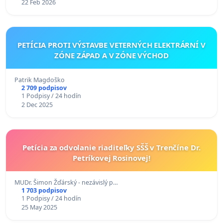
22 Feb 2026
PETÍCIA PROTI VÝSTAVBE VETERNÝCH ELEKTRÁRNÍ V
ZÓNE ZÁPAD A V ZÓNE VÝCHOD
Patrik Magdoško
2 709 podpisov
1 Podpisy / 24 hodín
2 Dec 2025
Petícia za odvolanie riaditeľky SŠŠ v Trenčíne Dr.
Petríkovej Rosinovej!
MUDr. Šimon Žďárský - nezávislý p…
1 703 podpisov
1 Podpisy / 24 hodín
25 May 2025