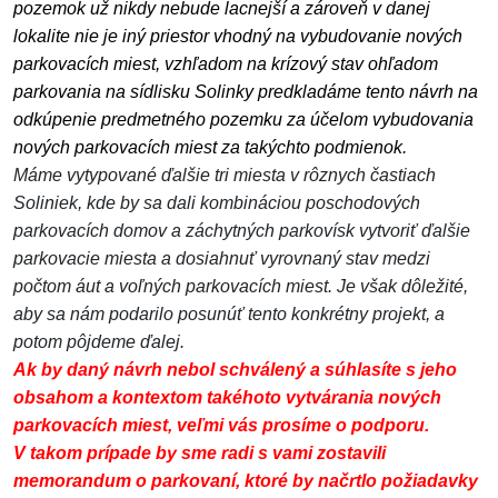
pozemok už nikdy nebude lacnejší a zároveň v danej
lokalite nie je iný priestor vhodný na vybudovanie nových
parkovacích miest, vzhľadom na krízový stav ohľadom
parkovania na sídlisku Solinky predkladáme tento návrh na
odkúpenie predmetného pozemku za účelom vybudovania
nových parkovacích miest za takýchto podmienok.
Máme vytypované ďalšie tri miesta v rôznych častiach
Soliniek, kde by sa dali kombináciou poschodových
parkovacích domov a záchytných parkovísk vytvoriť ďalšie
parkovacie miesta a dosiahnuť vyrovnaný stav medzi
počtom áut a voľných parkovacích miest. Je však dôležité,
aby sa nám podarilo posunúť tento konkrétny projekt, a
potom pôjdeme ďalej.
Ak by daný návrh nebol schválený a súhlasíte s jeho
obsahom a kontextom takéhoto vytvárania nových
parkovacích miest, veľmi vás prosíme o podporu.
V takom prípade by sme radi s vami zostavili
memorandum o parkovaní, ktoré by načrtlo požiadavky