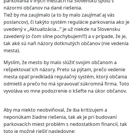
parkovania v iných mestách na Slovensku spolu s
názormi občanov na dané riešenia.
Tiež by ma zaujímalo (a to by malo zaujímať aj vás
poslancov), či takýto systém regulácie parkovania ako je
uvedený v „Aktualizácia...“ je už niekde na Slovensku
zavedený (o čom silne pochybujem!!!) a v prípade, že je,
tak aké sú naň názory dotknutých občanov (nie vedenia
mesta).
Myslím, že mesto by malo slúžiť svojim občanom a
rešpektovať ich názory. Preto sa pýtam, prečo vedenie
mesta opäť predkladá regulačný systém, ktorý občania
odmietli a prečo ho má spravovať súkromná firma. Toto
vyvoláva vo mne podozrenie o kšefte na úkor občanov.
Aby ma niekto neobviňoval, že iba kritizujem a
neponúkam žiadne riešenia, tak ak je pri budovaní
parkovacích miest problém s nedostatkom financií, tak
toto je možné riešiť nasledovne: