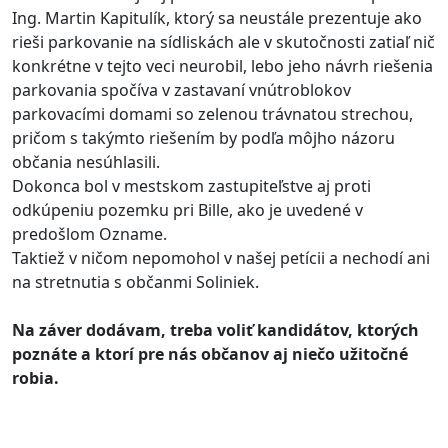
Ing. Martin Kapitulík, ktorý sa neustále prezentuje ako
rieši parkovanie na sídliskách ale v skutočnosti zatiaľ nič
konkrétne v tejto veci neurobil, lebo jeho návrh riešenia
parkovania spočíva v zastavaní vnútroblokov
parkovacími domami so zelenou trávnatou strechou,
pričom s takýmto riešením by podľa môjho názoru
občania nesúhlasili.
Dokonca bol v mestskom zastupiteľstve aj proti
odkúpeniu pozemku pri Bille, ako je uvedené v
predošlom Ozname.
Taktiež v ničom nepomohol v našej petícii a nechodí ani
na stretnutia s občanmi Soliniek.
Na záver dodávam, treba voliť kandidátov, ktorých
poznáte a ktorí pre nás občanov aj niečo užitočné
robia.