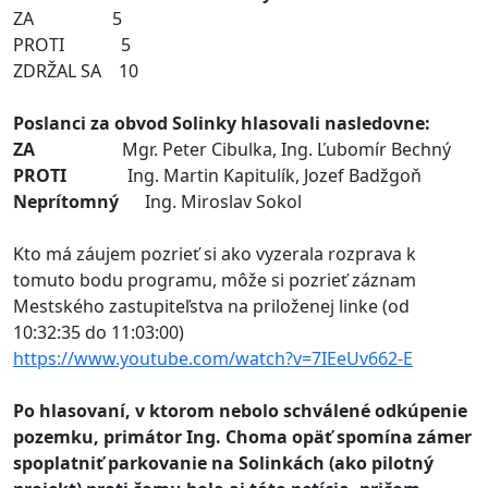
ZA 5
PROTI 5
ZDRŽAL SA 10
Poslanci za obvod Solinky hlasovali nasledovne:
ZA
Mgr. Peter Cibulka, Ing. Ľubomír Bechný
PROTI
Ing. Martin Kapitulík, Jozef Badžgoň
Neprítomný
Ing. Miroslav Sokol
Kto má záujem pozrieť si ako vyzerala rozprava k
tomuto bodu programu, môže si pozrieť záznam
Mestského zastupiteľstva na priloženej linke (od
10:32:35 do 11:03:00)
https://www.youtube.com/watch?v=7IEeUv662-E
Po hlasovaní, v ktorom nebolo schválené odkúpenie
pozemku, primátor Ing. Choma opäť spomína zámer
spoplatniť parkovanie na Solinkách (ako pilotný