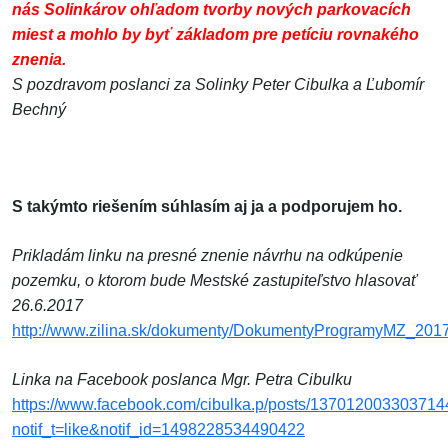
nás Solinkárov ohľadom tvorby nových parkovacích
miest a mohlo by byť základom pre petíciu rovnakého
znenia.
S pozdravom poslanci za Solinky Peter Cibulka a Ľubomír
Bechný
S takýmto riešením súhlasím aj ja a podporujem ho.
Prikladám linku na presné znenie návrhu na odkúpenie
pozemku, o ktorom bude Mestské zastupiteľstvo hlasovať
26.6.2017
http://www.zilina.sk/dokumenty/DokumentyProgramyMZ_201
Linka na Facebook poslanca Mgr. Petra Cibulku
https://www.facebook.com/cibulka.p/posts/137012003303714
notif_t=like&notif_id=1498228534490422