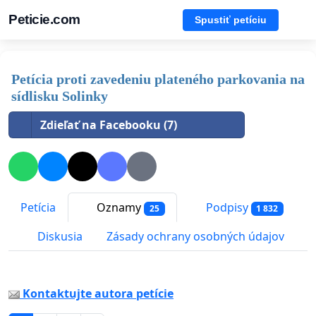
Peticie.com
Spustiť petíciu
Petícia proti zavedeniu plateného parkovania na
sídlisku Solinky
Zdieľať na Facebooku (7)
Petícia
Oznamy
Podpisy
25
1 832
Diskusia
Zásady ochrany osobných údajov
Kontaktujte autora petície