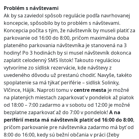
Problém s návštevami
Ak by sa zaviedol spôsob regulácie podľa navrhovanej
koncepcie, spôsobilo by to problém s návštevami.
Koncepcia počíta s tým, že návštevník by museli platiť za
parkovanie od 16:00 do 8:00, pričom maximálna doba
plateného parkovania návštevníka je stanovená na 3
hodiny! Po 3 hodinách by si musel návštevník dokonca
zaplatit celodenný SMS lístok! Takouto reguláciou
vytvoríme zo sídlisk rezervácie, kde návštevy z
uvedeného dôvodu už prestanú chodiť. Navyše, takéto
spoplatenie sa má týkať periférie – sidlisk Solinky,
Vlčince, Hájik. Naproti tomu v
centre mesta
je možné
na platených miestach zaparkovať v pondelok až piatok
od 18:00 – 7:00 zadarmo a v sobotu od 12:00 je možné
bezplatne zaparkovať až do 7:00 v pondelok!
A na
periférií mesta má návštevník platiť od 16:00 do 8:00
,
pričom parkovanie pre návštevnika zadarmo má byť od
8:00 do 16:00, kedy sú bežní občania v práci (žeby