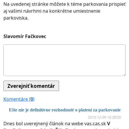
Na uvedenej stránke môžete k téme parkovania prispieť
aj vašimi návrhmi na konkrétne umiestnenie
parkoviska.
Slavomír Fačkovec
Komentáre (
0
)
Ešte nie je definitívne rozhodnuté o platení za parkovanie
2015-12-09 16:28:55
Dnes bol uverejnený článok na webe vas.cas.sk
V