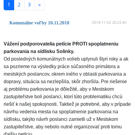
1
2
3
»
2018-11-02 20:22:45
Komunálne voľby 10.11.2018
Vážení podporovatelia petície PROTI spoplatneniu
parkovania na sídlisku Solinky.
Od posledných komunálnych volieb uplynuli štyri roky a ak
sa pozrieme na výsledky práce súčasného primátora a
mestských poslancov, okrem iného v oblasti parkovania a
dopravy, situácia sa nezlepšila, skôr zhoršila. Pre riešenie
aj problému parkovania je dôležité, aby v Mestskom
zastupiteľstve boli poslanci, ktorí túto problematiku chcú
riešiť k našej spokojnosti. Taktiež je potrebné, aby v prípade
návrhu vedenia mesta na spoplatnenie parkovania na
sídlisku, takýto návrh poslanci zamietli už v Mestskom
zastupiteľstve, aby nebolo nutné organizovať proti tomu
ďalšiu petíciu.