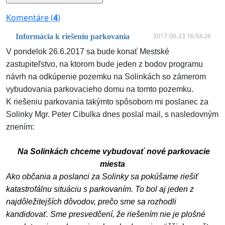
Komentáre (
4
)
2017-06-23 16:54:26
Informácia k riešeniu parkovania
V pondelok 26.6.2017 sa bude konať Mestské
zastupiteľstvo, na ktorom bude jeden z bodov programu
návrh na odkúpenie pozemku na Solinkách so zámerom
vybudovania parkovacieho domu na tomto pozemku.
K riešeniu parkovania takýmto spôsobom mi poslanec za
Solinky Mgr. Peter Cibulka dnes poslal mail, s nasledovným
znením:
Na Solinkách chceme vybudovať nové parkovacie
miesta
Ako občania a poslanci za Solinky sa pokúšame riešiť
katastrofálnu situáciu s parkovaním. To bol aj jeden z
najdôležitejších dôvodov, prečo sme sa rozhodli
kandidovať. Sme presvedčení, že riešením nie je plošné