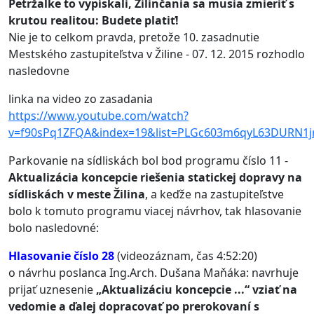
Petržalke to vypískali, Žilinčania sa musia zmieriť s
krutou realitou: Budete platiť!
Nie je to celkom pravda, pretože 10. zasadnutie
Mestského zastupiteľstva v Žiline - 07. 12. 2015 rozhodlo
nasledovne
linka na video zo zasadania
https://www.youtube.com/watch?
v=f90sPq1ZFQA&index=19&list=PLGc603m6qyL63DURN1j
Parkovanie na sídliskách bol bod programu číslo 11 -
Aktualizácia koncepcie riešenia statickej dopravy na
sídliskách v meste Žilina
, a keďže na zastupiteľstve
bolo k tomuto programu viacej návrhov, tak hlasovanie
bolo nasledovné:
Hlasovanie číslo 28
(videozáznam, čas 4:52:20)
o návrhu poslanca Ing.Arch. Dušana Maňáka: navrhuje
prijať uznesenie
„Aktualizáciu koncepcie ...“ vziať na
vedomie a ďalej dopracovať po prerokovaní s