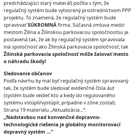
predchádzajúci starý materál) počíta s tým, že
regulačný systém bude vytvorený prostredníctvom PPP
projektu. To znamená, že regulačný systém bude
spravovať
SÚKROMNÁ
firma. Súčasná zmluva medzi
mestom Žilina a Žilinskou parkovacou spoločnosťou je
postavená tak, že ak by regulačný systém spravovala
iná spoločnosť ako Žilinská parkovacia spoločnosť, tak
Žilinská parkovacia spoločnosť môže žalovať mesto
o náhradu škody!
Sledovanie občanov
Podľa návrhu by mal byť regulačný systém spravovaný
tak, že systém bude sledovať evidenčné čísla áut
(systém bude vedieť kto a kedy do regulovaného
systému vstúpil/vystúpil, prípadne v zóne zostal).
Strana 19 materiálu „Aktualizácia...“:
„Nadstavbou nad konvenčné dopravno-
technologické riešenia je globálny monitorovací
dopravný systém ...“