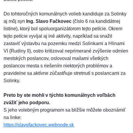
Do tohtoročných komunálnych volieb kandiduje za Solinky
aj môj syn
Ing. Slavo Fačkovec
(číslo 6 na kandidátnej
listine), ktorý bol spoluorganizátorom tejto petície. Okrem
tejto petície vyvíjal aj iné aktivity, napríklad sa snažil
zastaviť výstavbu na pozemku medzi Solinkami a Hlinami
VI (Rudiny II), ostro kritizoval neprimerané zvýšenie odmien
mestských poslancov, oslovoval mailami všetkých
poslancov mesta s riešením niektorých problémov a
pravidelne sa aktívne zúčastňuje stretnutí s poslancami za
Solinky.
Preto by ste mohli v týchto komunálnych voľbách
zvážiť jeho podporu.
S jeho volebným programom sa bližšie môžete oboznámiť
na linke:
https://slavofackovec.webnode.sk