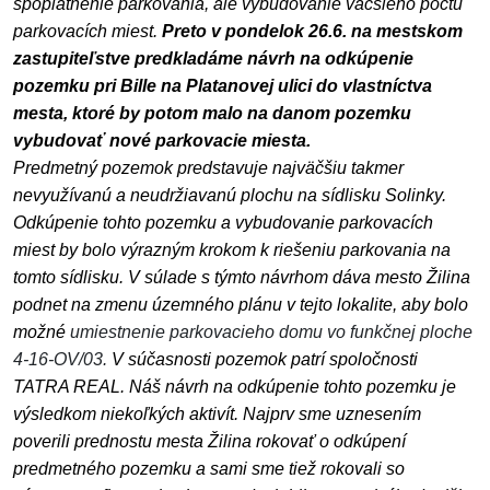
spoplatnenie parkovania, ale vybudovanie väčšieho počtu
parkovacích miest.
Preto v pondelok 26.6. na mestskom
zastupiteľstve predkladáme návrh na odkúpenie
pozemku pri Bille na Platanovej ulici do vlastníctva
mesta, ktoré by potom malo na danom pozemku
vybudovať nové parkovacie miesta.
Predmetný pozemok predstavuje najväčšiu takmer
nevyužívanú a neudržiavanú plochu na sídlisku Solinky.
Odkúpenie tohto pozemku a vybudovanie parkovacích
miest by bolo výrazným krokom k riešeniu parkovania na
tomto sídlisku. V súlade s týmto návrhom dáva mesto Žilina
podnet na zmenu územného plánu v tejto lokalite, aby bolo
možné
umiestnenie parkovacieho domu vo funkčnej ploche
4-16-OV/03.
V súčasnosti pozemok patrí spoločnosti
TATRA REAL. Náš návrh na odkúpenie tohto pozemku je
výsledkom niekoľkých aktivít. Najprv sme uznesením
poverili prednostu mesta Žilina rokovať o odkúpení
predmetného pozemku a sami sme tiež rokovali so