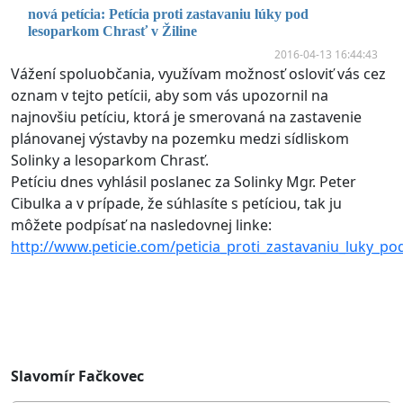
nová petícia: Petícia proti zastavaniu lúky pod
lesoparkom Chrasť v Žiline
2016-04-13 16:44:43
Vážení spoluobčania, využívam možnosť osloviť vás cez
oznam v tejto petícii, aby som vás upozornil na
najnovšiu petíciu, ktorá je smerovaná na zastavenie
plánovanej výstavby na pozemku medzi sídliskom
Solinky a lesoparkom Chrasť.
Petíciu dnes vyhlásil poslanec za Solinky Mgr. Peter
Cibulka a v prípade, že súhlasíte s petíciou, tak ju
môžete podpísať na nasledovnej linke:
http://www.peticie.com/peticia_proti_zastavaniu_luky_po
Slavomír Fačkovec