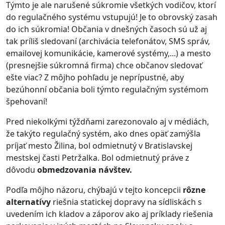
Týmto je ale narušené súkromie všetkých vodičov, ktorí
do regulačného systému vstupujú! Je to obrovský zasah
do ich súkromia! Občania v dnešných časoch sú už aj
tak príliš sledovaní (archivácia telefonátov, SMS správ,
emailovej komunikácie, kamerové systémy,...) a mesto
(presnejšie súkromná firma) chce občanov sledovať
ešte viac? Z môjho pohľadu je neprípustné, aby
bezúhonní občania boli týmto regulačným systémom
špehovaní!
Pred niekolkými týždňami zarezonovalo aj v médiách,
že takýto regulačný systém, ako dnes opäť zamýšla
príjať mesto Žilina, bol odmietnutý v Bratislavskej
mestskej časti Petržalka. Bol odmietnutý práve z
dôvodu
obmedzovania návštev.
Podľa môjho názoru, chýbajú v tejto koncepcii
rôzne
alternatívy
riešnia statickej dopravy na sídliskách s
uvedením ich kladov a záporov ako aj príklady riešenia