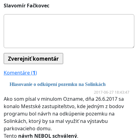
Slavomír Fačkovec
Komentáre (
1
)
Hlasovanie o odkúpení pozemku na Solinkách
2017-06-27 18:43:47
Ako som písal v minulom Ozname, dňa 26.6.2017 sa
konalo Mestské zastupiteľstvo, kde jedným z bodov
programu bol návrh na odkúpenie pozemku na
Solinkách, ktorý by sa mal využiť na výstavbu
parkovacieho domu.
Tento
návrh NEBOL schválený
.