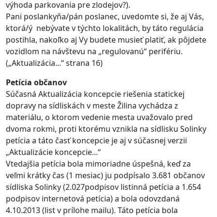
výhoda parkovania pre zlodejov?).
Pani poslankyňa/pán poslanec, uvedomte si, že aj Vás,
ktorá/ý nebývate v týchto lokalitách, by táto regulácia
postihla, nakoľko aj Vy budete musieť platiť, ak pôjdete
vozidlom na návštevu na „regulovanú“ perifériu.
(„Aktualizácia...“ strana 16)
Petícia občanov
Súčasná Aktualizácia koncepcie riešenia statickej
dopravy na sídliskách v meste Žilina vychádza z
materiálu, o ktorom vedenie mesta uvažovalo pred
dvoma rokmi, proti ktorému vznikla na sídlisku Solinky
petícia a táto časť koncepcie je aj v súčasnej verzii
„Aktualizácie koncepcie...“
Vtedajšia petícia bola mimoriadne úspešná, keď za
veľmi krátky čas (1 mesiac) ju podpísalo 3.681 občanov
sídliska Solinky (2.027podpisov listinná petícia a 1.654
podpisov internetová petícia) a bola odovzdaná
4.10.2013 (list v prílohe mailu). Táto petícia bola