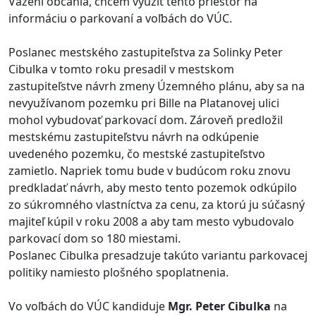
Vážení občania, chcem využiť tento priestor na
informáciu o parkovaní a voľbách do VÚC.
Poslanec mestského zastupiteľstva za Solinky Peter
Cibulka v tomto roku presadil v mestskom
zastupiteľstve návrh zmeny Územného plánu, aby sa na
nevyužívanom pozemku pri Bille na Platanovej ulici
mohol vybudovať parkovací dom. Zároveň predložil
mestskému zastupiteľstvu návrh na odkúpenie
uvedeného pozemku, čo mestské zastupiteľstvo
zamietlo. Napriek tomu bude v budúcom roku znovu
predkladať návrh, aby mesto tento pozemok odkúpilo
zo súkromného vlastníctva za cenu, za ktorú ju súčasný
majiteľ kúpil v roku 2008 a aby tam mesto vybudovalo
parkovací dom so 180 miestami.
Poslanec Cibulka presadzuje takúto variantu parkovacej
politiky namiesto plošného spoplatnenia.
Vo voľbách do VÚC kandiduje
Mgr. Peter Cibulka
na