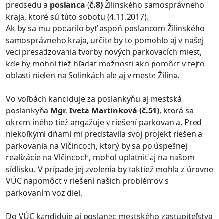
predsedu a
poslanca (č.8)
Žilinského samosprávneho
kraja, ktoré sú túto sobotu (4.11.2017).
Ak by sa mu podarilo byť aspoň poslancom Žilinského
samosprávneho kraja, určite by to pomohlo aj v našej
veci presadzovania tvorby nových parkovacích miest,
kde by mohol tiež hľadať možnosti ako pomôcť v tejto
oblasti nielen na Solinkách ale aj v meste Žilina.
Vo voľbách kandiduje za poslankyňu aj mestská
poslankyňa
Mgr. Iveta Martinková (č.51)
, ktorá sa
okrem iného tiež angažuje v riešení parkovania. Pred
niekoľkými dňami mi predstavila svoj projekt riešenia
parkovania na Vlčincoch, ktorý by sa po úspešnej
realizácie na Vlčincoch, mohol uplatniť aj na našom
sídlisku. V prípade jej zvolenia by taktiež mohla z úrovne
VÚC napomôcť v riešení našich problémov s
parkovaním vozidiel.
Do VÚC kandiduje aj poslanec mestského zastupiteľstva