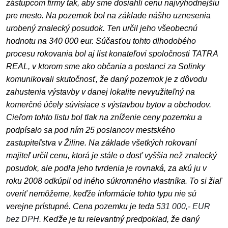
zástupcom firmy tak, aby sme dosiahli cenu najvýhodnejšiu
pre mesto. Na pozemok bol na základe nášho uznesenia
urobený znalecký posudok. Ten určil jeho všeobecnú
hodnotu na 340 000 eur. Súčasťou tohto dlhodobého
procesu rokovania bol aj list konateľovi spoločnosti TATRA
REAL, v ktorom sme ako občania a poslanci za Solinky
komunikovali skutočnosť, že daný pozemok je z dôvodu
zahustenia výstavby v danej lokalite nevyužiteľný na
komerčné účely súvisiace s výstavbou bytov a obchodov.
Cieľom tohto listu bol tlak na zníženie ceny pozemku a
podpísalo sa pod ním 25 poslancov mestského
zastupiteľstva v Žiline. Na základe všetkých rokovaní
majiteľ určil cenu, ktorá je stále o dosť vyššia než znalecký
posudok, ale podľa jeho tvrdenia je rovnaká, za akú ju v
roku 2008 odkúpil od iného súkromného vlastníka. To si žiaľ
overiť nemôžeme, keďže informácie tohto typu nie sú
verejne prístupné. Cena pozemku je teda
531 000,- EUR
bez DPH.
Keďže je tu relevantný predpoklad, že daný