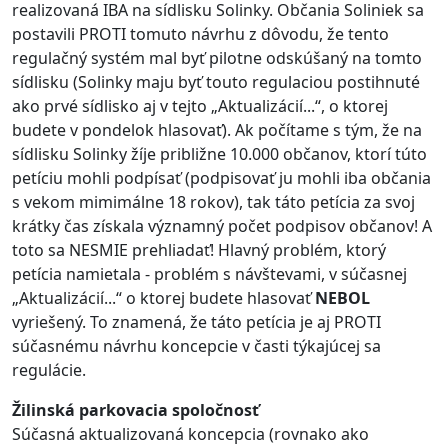
realizovaná IBA na sídlisku Solinky. Občania Soliniek sa
postavili PROTI tomuto návrhu z dôvodu, že tento
regulačný systém mal byť pilotne odskúšaný na tomto
sídlisku (Solinky maju byť touto regulaciou postihnuté
ako prvé sídlisko aj v tejto „Aktualizácií...“, o ktorej
budete v pondelok hlasovať). Ak počítame s tým, že na
sídlisku Solinky žíje približne 10.000 občanov, ktorí túto
petíciu mohli podpísať (podpisovať ju mohli iba občania
s vekom mimimálne 18 rokov), tak táto petícia za svoj
krátky čas získala významný počet podpisov občanov! A
toto sa NESMIE prehliadať! Hlavný problém, ktorý
petícia namietala - problém s návštevami, v súčasnej
„Aktualizácií...“ o ktorej budete hlasovať
NEBOL
vyriešený. To znamená, že táto petícia je aj PROTI
súčasnému návrhu koncepcie v časti týkajúcej sa
regulácie.
Žilinská parkovacia spoločnosť
Súčasná aktualizovaná koncepcia (rovnako ako