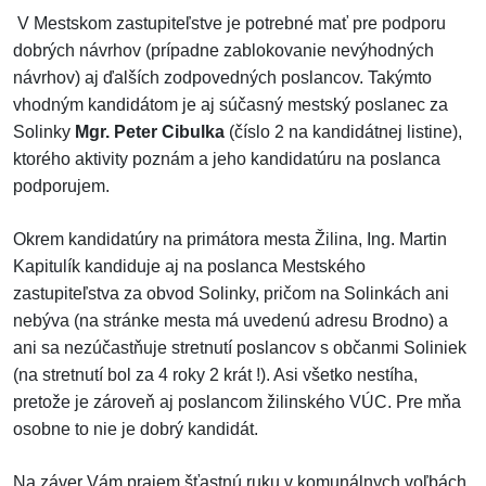
V Mestskom zastupiteľstve je potrebné mať pre podporu
dobrých návrhov (prípadne zablokovanie nevýhodných
návrhov) aj ďalších zodpovedných poslancov. Takýmto
vhodným kandidátom je aj súčasný mestský poslanec za
Solinky
Mgr. Peter Cibulka
(číslo 2 na kandidátnej listine),
ktorého aktivity poznám a jeho kandidatúru na poslanca
podporujem.
Okrem kandidatúry na primátora mesta Žilina, Ing. Martin
Kapitulík kandiduje aj na poslanca Mestského
zastupiteľstva za obvod Solinky, pričom na Solinkách ani
nebýva (na stránke mesta má uvedenú adresu Brodno) a
ani sa nezúčastňuje stretnutí poslancov s občanmi Soliniek
(na stretnutí bol za 4 roky 2 krát !). Asi všetko nestíha,
pretože je zároveň aj poslancom žilinského VÚC. Pre mňa
osobne to nie je dobrý kandidát.
Na záver Vám prajem šťastnú ruku v komunálnych voľbách.