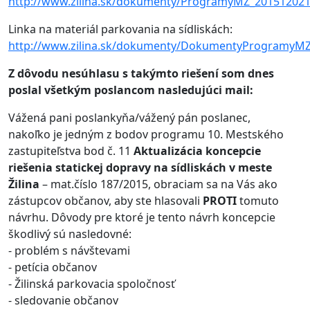
http://www.zilina.sk/dokumenty/ProgramyMZ_201512021
Linka na materiál parkovania na sídliskách:
http://www.zilina.sk/dokumenty/DokumentyProgramyMZ
Z dôvodu nesúhlasu s takýmto riešení som dnes
poslal všetkým poslancom nasledujúci mail:
Vážená pani poslankyňa/vážený pán poslanec,
nakoľko je jedným z bodov programu 10. Mestského
zastupiteľstva bod č. 11
Aktualizácia koncepcie
riešenia statickej dopravy na sídliskách v meste
Žilina
– mat.číslo 187/2015, obraciam sa na Vás ako
zástupcov občanov, aby ste hlasovali
PROTI
tomuto
návrhu. Dôvody pre ktoré je tento návrh koncepcie
škodlivý sú nasledovné:
- problém s návštevami
- petícia občanov
- Žilinská parkovacia spoločnosť
- sledovanie občanov