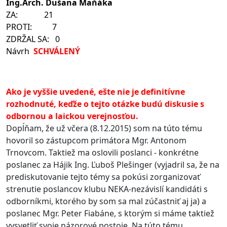
Ing.Arch. Dušana Maňáka
ZA: 21
PROTI: 7
ZDRŽAL SA: 0
Návrh
SCHVÁLENÝ
Ako je vyššie uvedené, ešte nie je definitívne
rozhodnuté, keďže o tejto otázke budú diskusie s
odbornou a laickou verejnosťou.
Dopĺňam, že už včera (8.12.2015) som na túto tému
hovoril so zástupcom primátora Mgr. Antonom
Trnovcom. Taktiež ma oslovili poslanci - konkrétne
poslanec za Hájik Ing. Ľuboš Plešinger (vyjadril sa, že na
prediskutovanie tejto témy sa pokúsi zorganizovať
strenutie poslancov klubu NEKA-nezávislí kandidáti s
odborníkmi, ktorého by som sa mal zúčastniť aj ja) a
poslanec Mgr. Peter Fiabáne, s ktorým si máme taktiež
vysvetliť svoje názorové postoje. Na túto tému