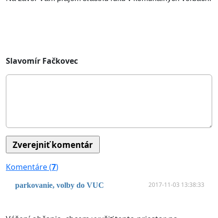
Slavomír Fačkovec
Komentáre (
7
)
2017-11-03 13:38:33
parkovanie, volby do VUC