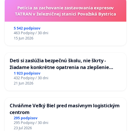
Petícia za zachovanie zastavovania expresov
TATRAN v železničnej stanici Považská Bystrica
5 542 podpisov
463 Podpisy / 30 dni
15 Jun 2026
Deti si zaslúžia bezpečnú školu, nie škrty -
žiadame konkrétne opatrenia na zlepšenie
situácie v školstve
1 923 podpisov
432 Podpisy / 30 dni
21 Jun 2026
Chráňme Veľký Biel pred masívnym logistickým
centrom
295 podpisov
295 Podpisy / 30 dni
23 Jul 2026