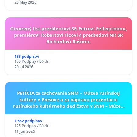
23 May 2026
Otvorený list prezidentovi SR Petrovi Pellegrinimu,
premiérovi Robertovi Ficovi a predsedovi NR SR
Richardovi Rašimu.
133 podpisov
133 Podpisy / 30 dni
20 Jul 2026
PETÍCIA za zachovanie SNM – Múzea rusínskej
kultúry v Prešove a za nápravu prezentácie
rusínskeho kultúrneho dedičstva v SNM – Múzeu
ukrajinskej kultúry vo Svidníku
1 552 podpisov
125 Podpisy / 30 dni
11 Jun 2026