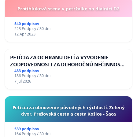
Protihluková stena v petržalke na dialnici D2
540 podpisov
223 Podpisy / 30 dni
12 Apr 2023
PETÍCIA ZA OCHRANU DETÍ A VYVODENIE
ZODPOVEDNOSTI ZA DLHOROČNÚ NEČINNOSŤ
A ZLYHANIE ŠTÁTU
483 podpisov
186 Podpisy / 30 dni
7 Jul 2026
​Petícia za obnovenie pôvodných rýchlostí: Zelený
dvor, Prešovská cesta a cesta Košice - Šaca
539 podpisov
164 Podpisy / 30 dni