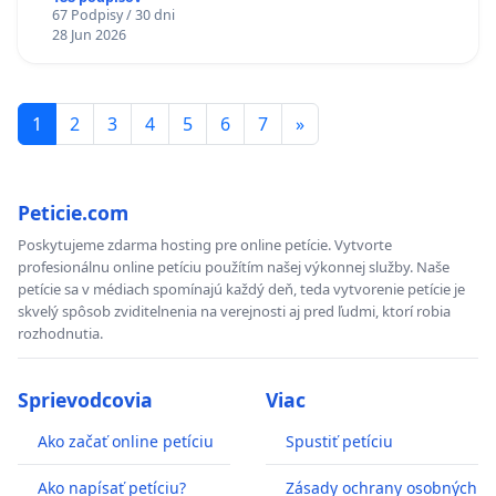
67 Podpisy / 30 dni
Policajného zboru SR
28 Jun 2026
1
2
3
4
5
6
7
»
Peticie.com
Poskytujeme zdarma hosting pre online petície. Vytvorte
profesionálnu online petíciu použítím našej výkonnej služby. Naše
petície sa v médiach spomínajú každý deň, teda vytvorenie petície je
skvelý spôsob zviditelnenia na verejnosti aj pred ľudmi, ktorí robia
rozhodnutia.
Sprievodcovia
Viac
Ako začať online petíciu
Spustiť petíciu
Ako napísať petíciu?
Zásady ochrany osobných