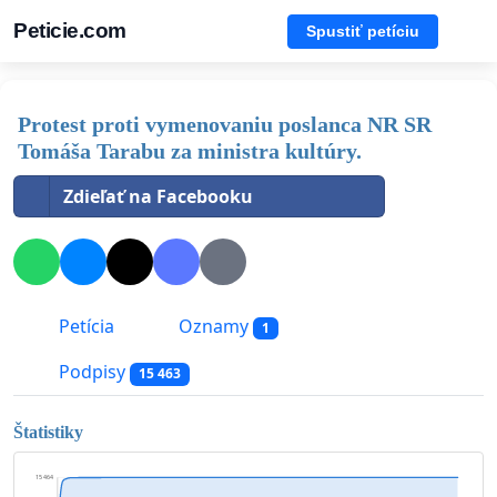
Peticie.com
Spustiť petíciu
Protest proti vymenovaniu poslanca NR SR
Tomáša Tarabu za ministra kultúry.
Zdieľať na Facebooku
Petícia
Oznamy
1
Podpisy
15 463
Štatistiky
15 464