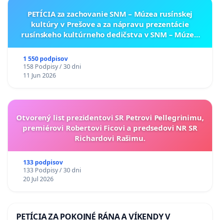
PETÍCIA za zachovanie SNM – Múzea rusínskej
kultúry v Prešove a za nápravu prezentácie
rusínskeho kultúrneho dedičstva v SNM – Múzeu
ukrajinskej kultúry vo Svidníku
1 550 podpisov
158 Podpisy / 30 dni
11 Jun 2026
Otvorený list prezidentovi SR Petrovi Pellegrinimu,
premiérovi Robertovi Ficovi a predsedovi NR SR
Richardovi Rašimu.
133 podpisov
133 Podpisy / 30 dni
20 Jul 2026
PETÍCIA ZA POKOJNÉ RÁNA A VÍKENDY V