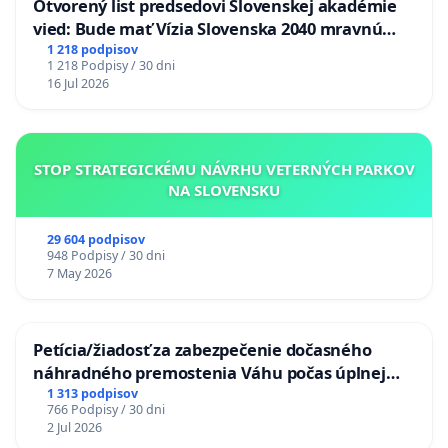
Otvorený list predsedovi Slovenskej akadémie
vied: Bude mať Vízia Slovenska 2040 mravnú
chrbticu?
1 218 podpisov
1 218 Podpisy / 30 dni
16 Jul 2026
STOP STRATEGICKÉMU NÁVRHU VETERNÝCH PARKOV
NA SLOVENSKU
29 604 podpisov
948 Podpisy / 30 dni
7 May 2026
Petícia/žiadosť za zabezpečenie dočasného
náhradného premostenia Váhu počas úplnej
uzávery Vážskeho mosta v Komárne
1 313 podpisov
766 Podpisy / 30 dni
2 Jul 2026