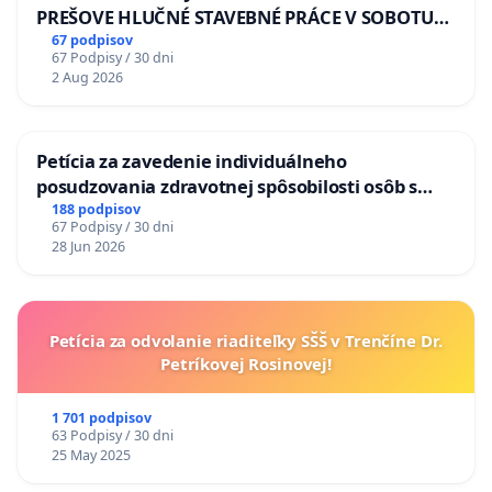
PREŠOVE HLUČNÉ STAVEBNÉ PRÁCE V SOBOTU
LEN OD 9.00 DO 13.00 HOD., CEZ PRACOVNÝ
67 podpisov
67 Podpisy / 30 dni
TÝŽDEŇ CIEĽ 8.00 – 18.00 HOD. A PRAVIDELNÁ
2 Aug 2026
KONTROLA STAVBY C-AREA NA
ĎUMBIERSKEJ/MAGU
Petícia za zavedenie individuálneho
posudzovania zdravotnej spôsobilosti osôb s
diabetom 1. a 2. typu pri prijímaní do
188 podpisov
67 Podpisy / 30 dni
Policajného zboru SR
28 Jun 2026
Petícia za odvolanie riaditeľky SŠŠ v Trenčíne Dr.
Petríkovej Rosinovej!
1 701 podpisov
63 Podpisy / 30 dni
25 May 2025