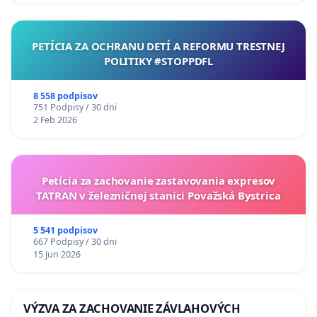
PETÍCIA ZA OCHRANU DETÍ A REFORMU TRESTNEJ
POLITIKY #STOPPDFL
8 558 podpisov
751 Podpisy / 30 dni
2 Feb 2026
Petícia za zachovanie zastavovania expresov
TATRAN v železničnej stanici Považská Bystrica
5 541 podpisov
667 Podpisy / 30 dni
15 Jun 2026
VÝZVA ZA ZACHOVANIE ZÁVLAHOVÝCH