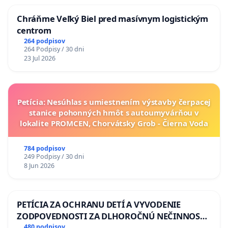
Chráňme Veľký Biel pred masívnym logistickým
centrom
264 podpisov
264 Podpisy / 30 dni
23 Jul 2026
Petícia: Nesúhlas s umiestnením výstavby čerpacej
stanice pohonných hmôt s autoumyvárňou v
lokalite PROMCEN, Chorvátsky Grob - Čierna Voda
784 podpisov
249 Podpisy / 30 dni
8 Jun 2026
PETÍCIA ZA OCHRANU DETÍ A VYVODENIE
ZODPOVEDNOSTI ZA DLHOROČNÚ NEČINNOSŤ
A ZLYHANIE ŠTÁTU
480 podpisov