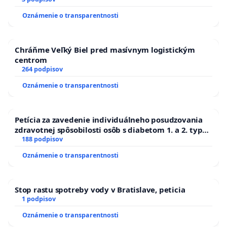
Oznámenie o transparentnosti
Chráňme Veľký Biel pred masívnym logistickým
centrom
264 podpisov
Oznámenie o transparentnosti
Petícia za zavedenie individuálneho posudzovania
zdravotnej spôsobilosti osôb s diabetom 1. a 2. typu
pri prijímaní do Policajného zboru SR
188 podpisov
Oznámenie o transparentnosti
Stop rastu spotreby vody v Bratislave, peticia
1 podpisov
Oznámenie o transparentnosti