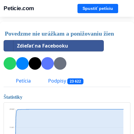
Peticie.com
Spustiť petíciu
Povedzme nie urážkam a ponižovaniu žien
Zdieľať na Facebooku
Petícia
Podpisy
23 622
Štatistiky
23 622
11 811