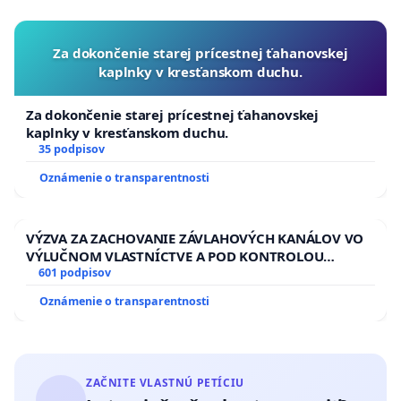
Za dokončenie starej prícestnej ťahanovskej
kaplnky v kresťanskom duchu.
Za dokončenie starej prícestnej ťahanovskej
kaplnky v kresťanskom duchu.
35 podpisov
Oznámenie o transparentnosti
VÝZVA ZA ZACHOVANIE ZÁVLAHOVÝCH KANÁLOV VO
VÝLUČNOM VLASTNÍCTVE A POD KONTROLOU
SLOVENSKEJ REPUBLIKY & žiadosť na riešenie
601 podpisov
zanedbaného stavu závlahových a odvodňovacích
Oznámenie o transparentnosti
kanálov na Slovensku
ZAČNITE VLASTNÚ PETÍCIU