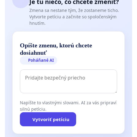
Je tu niečo, čo chcete zmeniť?
Zmena sa nestane tým, že zostaneme ticho.
Vytvorte petíciu a začnite so spoločenským
hnutím.
Opíšte zmenu, ktorú chcete
dosiahnuť
Poháňané AI
Napíšte to vlastnými slovami. AI za vás pripraví
silnú petíciu.
Vytvoriť petíciu