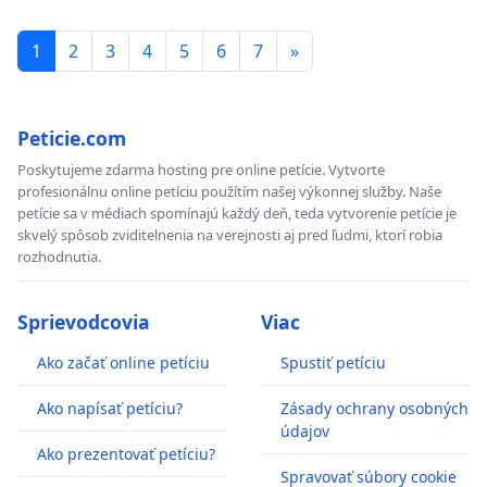
1
2
3
4
5
6
7
»
Peticie.com
Poskytujeme zdarma hosting pre online petície. Vytvorte
profesionálnu online petíciu použítím našej výkonnej služby. Naše
petície sa v médiach spomínajú každý deň, teda vytvorenie petície je
skvelý spôsob zviditelnenia na verejnosti aj pred ľudmi, ktorí robia
rozhodnutia.
Sprievodcovia
Viac
Ako začať online petíciu
Spustiť petíciu
Ako napísať petíciu?
Zásady ochrany osobných
údajov
Ako prezentovať petíciu?
Spravovať súbory cookie