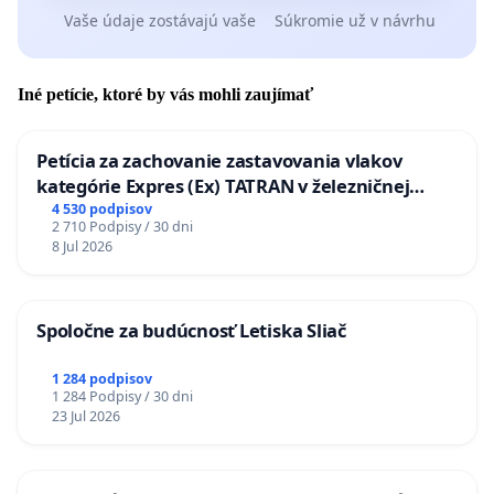
Vaše údaje zostávajú vaše
Súkromie už v návrhu
Iné petície, ktoré by vás mohli zaujímať
Petícia za zachovanie zastavovania vlakov
kategórie Expres (Ex) TATRAN v železničnej
stanici Púchov
4 530 podpisov
2 710 Podpisy / 30 dni
8 Jul 2026
Spoločne za budúcnosť Letiska Sliač
1 284 podpisov
1 284 Podpisy / 30 dni
23 Jul 2026