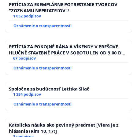
PETÍCIA ZA EXEMPLÁRNE POTRESTANIE TVORCOV
"ZOZNAMU NEPRIATEĽOV"!
1 052 podpisov
Oznámenie o transparentnosti
PETÍCIA ZA POKOJNÉ RÁNA A VÍKENDY V PREŠOVE
HLUČNÉ STAVEBNÉ PRÁCE V SOBOTU LEN OD 9.00 DO
13.00 HOD., CEZ PRACOVNÝ TÝŽDEŇ CIEĽ 8.00 – 18.00
67 podpisov
HOD. A PRAVIDELNÁ KONTROLA STAVBY C-AREA NA
Oznámenie o transparentnosti
ĎUMBIERSKEJ/MAGU
Spoločne za budúcnosť Letiska Sliač
1 284 podpisov
Oznámenie o transparentnosti
Katolícka náuka ako povinný predmet [Viera je z
hlásania (Rim 10, 17)]
3 podpisov