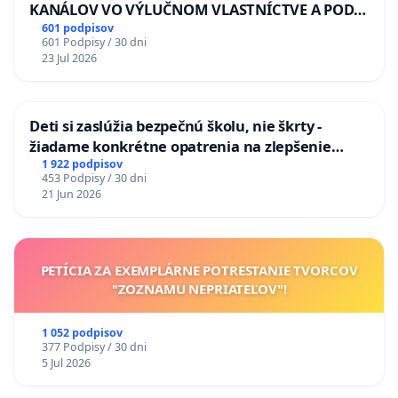
KANÁLOV VO VÝLUČNOM VLASTNÍCTVE A POD
KONTROLOU SLOVENSKEJ REPUBLIKY & žiadosť
601 podpisov
601 Podpisy / 30 dni
na riešenie zanedbaného stavu závlahových a
23 Jul 2026
odvodňovacích kanálov na Slovensku
Deti si zaslúžia bezpečnú školu, nie škrty -
žiadame konkrétne opatrenia na zlepšenie
situácie v školstve
1 922 podpisov
453 Podpisy / 30 dni
21 Jun 2026
PETÍCIA ZA EXEMPLÁRNE POTRESTANIE TVORCOV
"ZOZNAMU NEPRIATEĽOV"!
1 052 podpisov
377 Podpisy / 30 dni
5 Jul 2026