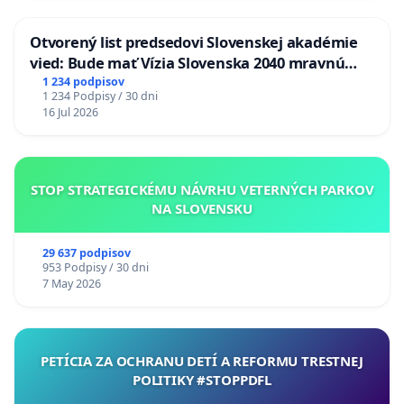
Otvorený list predsedovi Slovenskej akadémie
vied: Bude mať Vízia Slovenska 2040 mravnú
chrbticu?
1 234 podpisov
1 234 Podpisy / 30 dni
16 Jul 2026
STOP STRATEGICKÉMU NÁVRHU VETERNÝCH PARKOV
NA SLOVENSKU
29 637 podpisov
953 Podpisy / 30 dni
7 May 2026
PETÍCIA ZA OCHRANU DETÍ A REFORMU TRESTNEJ
POLITIKY #STOPPDFL