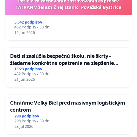
Petícia za zachovanie zastavovania expresov
TATRAN v železničnej stanici Považská Bystrica
5 542 podpisov
452 Podpisy / 30 dni
15 Jun 2026
Deti si zaslúžia bezpečnú školu, nie škrty -
žiadame konkrétne opatrenia na zlepšenie
situácie v školstve
1 923 podpisov
432 Podpisy / 30 dni
21 Jun 2026
Chráňme Veľký Biel pred masívnym logistickým
centrom
298 podpisov
298 Podpisy / 30 dni
23 Jul 2026