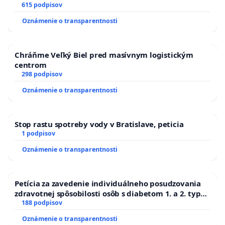
SLOVENSKEJ REPUBLIKY & žiadosť na riešenie
615 podpisov
zanedbaného stavu závlahových a odvodňovacích
Oznámenie o transparentnosti
kanálov na Slovensku
Chráňme Veľký Biel pred masívnym logistickým
centrom
298 podpisov
Oznámenie o transparentnosti
Stop rastu spotreby vody v Bratislave, peticia
1 podpisov
Oznámenie o transparentnosti
Petícia za zavedenie individuálneho posudzovania
zdravotnej spôsobilosti osôb s diabetom 1. a 2. typu
pri prijímaní do Policajného zboru SR
188 podpisov
Oznámenie o transparentnosti