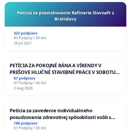
Peticia za prestahovanie Rafinerie Slovnaft z
Bratislavy
322 podpisov
83 Podpisy / 30 dni
29 Jul 2021
PETÍCIA ZA POKOJNÉ RÁNA A VÍKENDY V
PREŠOVE HLUČNÉ STAVEBNÉ PRÁCE V SOBOTU
LEN OD 9.00 DO 13.00 HOD., CEZ PRACOVNÝ
67 podpisov
67 Podpisy / 30 dni
TÝŽDEŇ CIEĽ 8.00 – 18.00 HOD. A PRAVIDELNÁ
2 Aug 2026
KONTROLA STAVBY C-AREA NA
ĎUMBIERSKEJ/MAGU
Petícia za zavedenie individuálneho
posudzovania zdravotnej spôsobilosti osôb s
diabetom 1. a 2. typu pri prijímaní do
188 podpisov
67 Podpisy / 30 dni
Policajného zboru SR