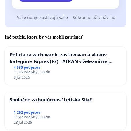
Vaše údaje zostávajú vaše
Súkromie už v návrhu
Iné petície, ktoré by vás mohli zaujímať
Petícia za zachovanie zastavovania vlakov
kategórie Expres (Ex) TATRAN v železničnej
stanici Púchov
4 530 podpisov
1 785 Podpisy / 30 dni
8 Jul 2026
Spoločne za budúcnosť Letiska Sliač
1 292 podpisov
1 292 Podpisy / 30 dni
23 Jul 2026