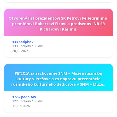
Otvorený list prezidentovi SR Petrovi Pellegrinimu,
premiérovi Robertovi Ficovi a predsedovi NR SR
Richardovi Rašimu.
133 podpisov
133 Podpisy / 30 dni
20 Jul 2026
PETÍCIA za zachovanie SNM – Múzea rusínskej
kultúry v Prešove a za nápravu prezentácie
rusínskeho kultúrneho dedičstva v SNM – Múzeu
ukrajinskej kultúry vo Svidníku
1 552 podpisov
122 Podpisy / 30 dni
11 Jun 2026