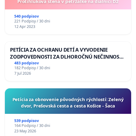
Protihluková stena v petržalke na dialnici D2
540 podpisov
221 Podpisy / 30 dni
12 Apr 2023
PETÍCIA ZA OCHRANU DETÍ A VYVODENIE
ZODPOVEDNOSTI ZA DLHOROČNÚ NEČINNOSŤ
A ZLYHANIE ŠTÁTU
483 podpisov
182 Podpisy / 30 dni
7 Jul 2026
​Petícia za obnovenie pôvodných rýchlostí: Zelený
dvor, Prešovská cesta a cesta Košice - Šaca
539 podpisov
164 Podpisy / 30 dni
23 May 2026