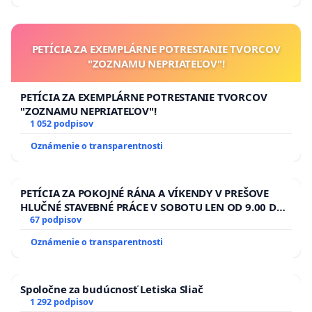
PETÍCIA ZA EXEMPLÁRNE POTRESTANIE TVORCOV
"ZOZNAMU NEPRIATEĽOV"!
PETÍCIA ZA EXEMPLÁRNE POTRESTANIE TVORCOV
"ZOZNAMU NEPRIATEĽOV"!
1 052 podpisov
Oznámenie o transparentnosti
PETÍCIA ZA POKOJNÉ RÁNA A VÍKENDY V PREŠOVE
HLUČNÉ STAVEBNÉ PRÁCE V SOBOTU LEN OD 9.00 DO
13.00 HOD., CEZ PRACOVNÝ TÝŽDEŇ CIEĽ 8.00 – 18.00
67 podpisov
HOD. A PRAVIDELNÁ KONTROLA STAVBY C-AREA NA
Oznámenie o transparentnosti
ĎUMBIERSKEJ/MAGU
Spoločne za budúcnosť Letiska Sliač
1 292 podpisov