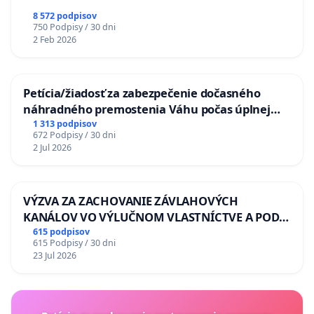
8 572 podpisov
750 Podpisy / 30 dni
2 Feb 2026
Petícia/žiadosť za zabezpečenie dočasného
náhradného premostenia Váhu počas úplnej
uzávery Vážskeho mosta v Komárne
1 313 podpisov
672 Podpisy / 30 dni
2 Jul 2026
VÝZVA ZA ZACHOVANIE ZÁVLAHOVÝCH
KANÁLOV VO VÝLUČNOM VLASTNÍCTVE A POD
KONTROLOU SLOVENSKEJ REPUBLIKY & žiadosť
615 podpisov
615 Podpisy / 30 dni
na riešenie zanedbaného stavu závlahových a
23 Jul 2026
odvodňovacích kanálov na Slovensku