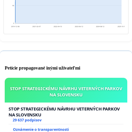
95
0
2019-12-08
2021-02-07
2022-04-10
2023-06-12
2024-08-12
2025-10-13
Petície propagované inými užívateľmi
STOP STRATEGICKÉMU NÁVRHU VETERNÝCH PARKOV
NA SLOVENSKU
STOP STRATEGICKÉMU NÁVRHU VETERNÝCH PARKOV
NA SLOVENSKU
29 637 podpisov
Oznámenie o transparentnosti