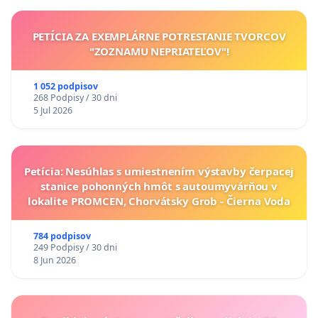
PETÍCIA ZA EXEMPLÁRNE POTRESTANIE TVORCOV
"ZOZNAMU NEPRIATEĽOV"!
1 052 podpisov
268 Podpisy / 30 dni
5 Jul 2026
Petícia: Nesúhlas s umiestnením výstavby čerpacej
stanice pohonných hmôt s autoumyvárňou v
lokalite PROMCEN, Chorvátsky Grob - Čierna Voda
784 podpisov
249 Podpisy / 30 dni
8 Jun 2026