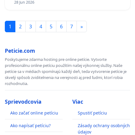
28 Jun 2026
1
2
3
4
5
6
7
»
Peticie.com
Poskytujeme zdarma hosting pre online petície. Vytvorte
profesionálnu online petíciu použítím našej výkonnej služby. Naše
petície sa v médiach spomínajú každý deň, teda vytvorenie petície je
skvelý spôsob zviditelnenia na verejnosti aj pred ľudmi, ktorí robia
rozhodnutia.
Sprievodcovia
Viac
Ako začať online petíciu
Spustiť petíciu
Ako napísať petíciu?
Zásady ochrany osobných
údajov