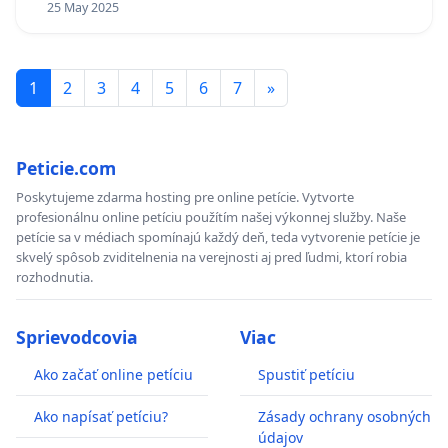
25 May 2025
1
2
3
4
5
6
7
»
Peticie.com
Poskytujeme zdarma hosting pre online petície. Vytvorte
profesionálnu online petíciu použítím našej výkonnej služby. Naše
petície sa v médiach spomínajú každý deň, teda vytvorenie petície je
skvelý spôsob zviditelnenia na verejnosti aj pred ľudmi, ktorí robia
rozhodnutia.
Sprievodcovia
Viac
Ako začať online petíciu
Spustiť petíciu
Ako napísať petíciu?
Zásady ochrany osobných
údajov