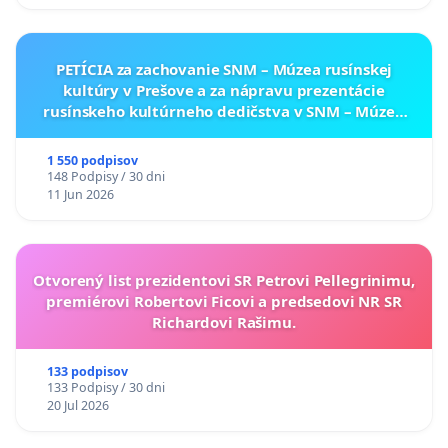
PETÍCIA za zachovanie SNM – Múzea rusínskej
kultúry v Prešove a za nápravu prezentácie
rusínskeho kultúrneho dedičstva v SNM – Múzeu
ukrajinskej kultúry vo Svidníku
1 550 podpisov
148 Podpisy / 30 dni
11 Jun 2026
Otvorený list prezidentovi SR Petrovi Pellegrinimu,
premiérovi Robertovi Ficovi a predsedovi NR SR
Richardovi Rašimu.
133 podpisov
133 Podpisy / 30 dni
20 Jul 2026