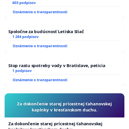
SLOVENSKEJ REPUBLIKY & žiadosť na riešenie
603 podpisov
zanedbaného stavu závlahových a odvodňovacích
Oznámenie o transparentnosti
kanálov na Slovensku
Spoločne za budúcnosť Letiska Sliač
1 284 podpisov
Oznámenie o transparentnosti
Stop rastu spotreby vody v Bratislave, peticia
1 podpisov
Oznámenie o transparentnosti
Za dokončenie starej prícestnej ťahanovskej
kaplnky v kresťanskom duchu.
Za dokončenie starej prícestnej ťahanovskej