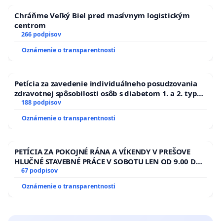
Chráňme Veľký Biel pred masívnym logistickým
centrom
266 podpisov
Oznámenie o transparentnosti
Petícia za zavedenie individuálneho posudzovania
zdravotnej spôsobilosti osôb s diabetom 1. a 2. typu
pri prijímaní do Policajného zboru SR
188 podpisov
Oznámenie o transparentnosti
PETÍCIA ZA POKOJNÉ RÁNA A VÍKENDY V PREŠOVE
HLUČNÉ STAVEBNÉ PRÁCE V SOBOTU LEN OD 9.00 DO
13.00 HOD., CEZ PRACOVNÝ TÝŽDEŇ CIEĽ 8.00 – 18.00
67 podpisov
HOD. A PRAVIDELNÁ KONTROLA STAVBY C-AREA NA
Oznámenie o transparentnosti
ĎUMBIERSKEJ/MAGU