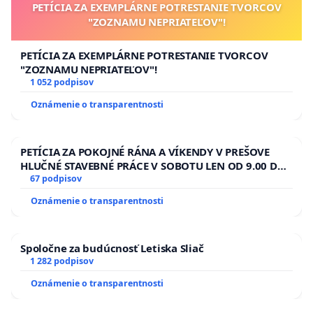
PETÍCIA ZA EXEMPLÁRNE POTRESTANIE TVORCOV
"ZOZNAMU NEPRIATEĽOV"!
PETÍCIA ZA EXEMPLÁRNE POTRESTANIE TVORCOV
"ZOZNAMU NEPRIATEĽOV"!
1 052 podpisov
Oznámenie o transparentnosti
PETÍCIA ZA POKOJNÉ RÁNA A VÍKENDY V PREŠOVE
HLUČNÉ STAVEBNÉ PRÁCE V SOBOTU LEN OD 9.00 DO
13.00 HOD., CEZ PRACOVNÝ TÝŽDEŇ CIEĽ 8.00 – 18.00
67 podpisov
HOD. A PRAVIDELNÁ KONTROLA STAVBY C-AREA NA
Oznámenie o transparentnosti
ĎUMBIERSKEJ/MAGU
Spoločne za budúcnosť Letiska Sliač
1 282 podpisov
Oznámenie o transparentnosti