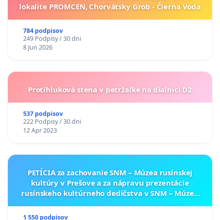
lokalite PROMCEN, Chorvátsky Grob - Čierna Voda
784 podpisov
249 Podpisy / 30 dni
8 Jun 2026
Protihluková stena v petržalke na dialnici D2
537 podpisov
222 Podpisy / 30 dni
12 Apr 2023
PETÍCIA za zachovanie SNM – Múzea rusínskej
kultúry v Prešove a za nápravu prezentácie
rusínskeho kultúrneho dedičstva v SNM – Múzeu
ukrajinskej kultúry vo Svidníku
1 550 podpisov