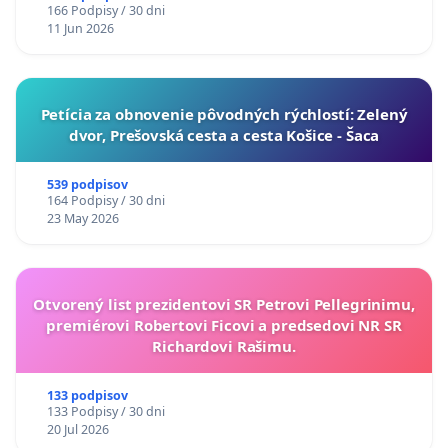
166 Podpisy / 30 dni
11 Jun 2026
​Petícia za obnovenie pôvodných rýchlostí: Zelený
dvor, Prešovská cesta a cesta Košice - Šaca
539 podpisov
164 Podpisy / 30 dni
23 May 2026
Otvorený list prezidentovi SR Petrovi Pellegrinimu,
premiérovi Robertovi Ficovi a predsedovi NR SR
Richardovi Rašimu.
133 podpisov
133 Podpisy / 30 dni
20 Jul 2026