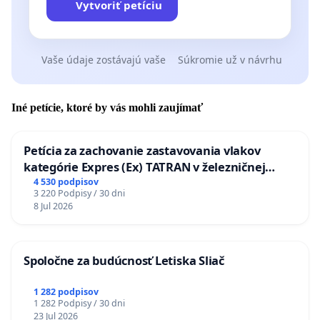
Vytvoriť petíciu
Vaše údaje zostávajú vaše
Súkromie už v návrhu
Iné petície, ktoré by vás mohli zaujímať
Petícia za zachovanie zastavovania vlakov
kategórie Expres (Ex) TATRAN v železničnej
stanici Púchov
4 530 podpisov
3 220 Podpisy / 30 dni
8 Jul 2026
Spoločne za budúcnosť Letiska Sliač
1 282 podpisov
1 282 Podpisy / 30 dni
23 Jul 2026