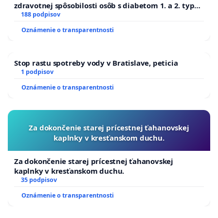
zdravotnej spôsobilosti osôb s diabetom 1. a 2. typu
pri prijímaní do Policajného zboru SR
188 podpisov
Oznámenie o transparentnosti
Stop rastu spotreby vody v Bratislave, peticia
1 podpisov
Oznámenie o transparentnosti
Za dokončenie starej prícestnej ťahanovskej
kaplnky v kresťanskom duchu.
Za dokončenie starej prícestnej ťahanovskej
kaplnky v kresťanskom duchu.
35 podpisov
Oznámenie o transparentnosti