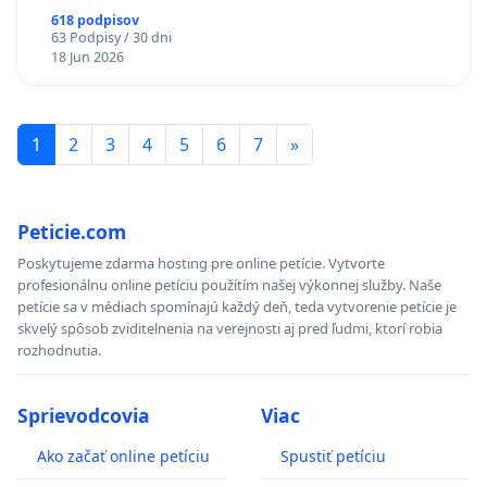
618 podpisov
63 Podpisy / 30 dni
18 Jun 2026
1
2
3
4
5
6
7
»
Peticie.com
Poskytujeme zdarma hosting pre online petície. Vytvorte
profesionálnu online petíciu použítím našej výkonnej služby. Naše
petície sa v médiach spomínajú každý deň, teda vytvorenie petície je
skvelý spôsob zviditelnenia na verejnosti aj pred ľudmi, ktorí robia
rozhodnutia.
Sprievodcovia
Viac
Ako začať online petíciu
Spustiť petíciu