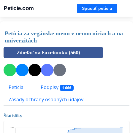
Peticie.com
Spustiť petíciu
Petícia za vegánske menu v nemocniciach a na
univerzitách
Zdieľať na Facebooku (560)
Petícia
Podpisy
1 666
Zásady ochrany osobných údajov
Štatistiky
1 668