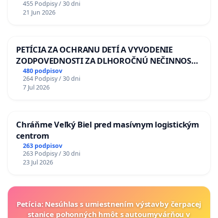
455 Podpisy / 30 dni
21 Jun 2026
PETÍCIA ZA OCHRANU DETÍ A VYVODENIE
ZODPOVEDNOSTI ZA DLHOROČNÚ NEČINNOSŤ
A ZLYHANIE ŠTÁTU
480 podpisov
264 Podpisy / 30 dni
7 Jul 2026
Chráňme Veľký Biel pred masívnym logistickým
centrom
263 podpisov
263 Podpisy / 30 dni
23 Jul 2026
Petícia: Nesúhlas s umiestnením výstavby čerpacej
stanice pohonných hmôt s autoumyvárňou v