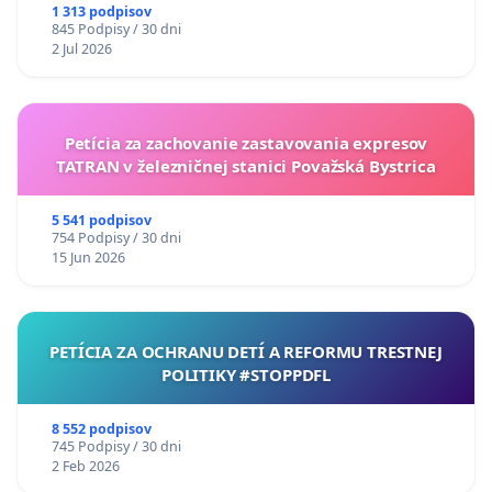
uzávery Vážskeho mosta v Komárne
1 313 podpisov
845 Podpisy / 30 dni
2 Jul 2026
Petícia za zachovanie zastavovania expresov
TATRAN v železničnej stanici Považská Bystrica
5 541 podpisov
754 Podpisy / 30 dni
15 Jun 2026
PETÍCIA ZA OCHRANU DETÍ A REFORMU TRESTNEJ
POLITIKY #STOPPDFL
8 552 podpisov
745 Podpisy / 30 dni
2 Feb 2026