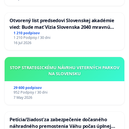
Otvorený list predsedovi Slovenskej akadémie
vied: Bude mať Vízia Slovenska 2040 mravnú
chrbticu?
1 210 podpisov
1 210 Podpisy / 30 dni
16 Jul 2026
STOP STRATEGICKÉMU NÁVRHU VETERNÝCH PARKOV
NA SLOVENSKU
29 600 podpisov
952 Podpisy / 30 dni
7 May 2026
Petícia/žiadosť za zabezpečenie dočasného
náhradného premostenia Váhu počas úplnej