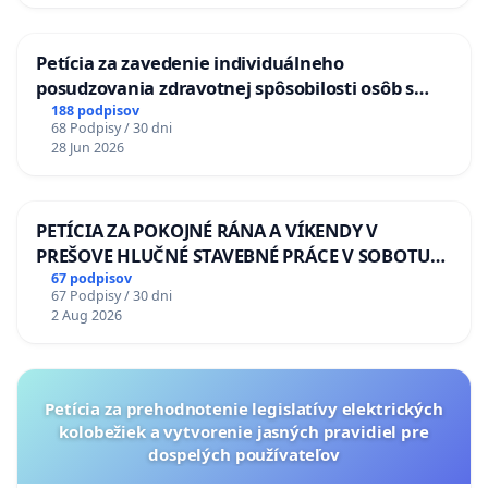
Petícia za zavedenie individuálneho
posudzovania zdravotnej spôsobilosti osôb s
diabetom 1. a 2. typu pri prijímaní do
188 podpisov
68 Podpisy / 30 dni
Policajného zboru SR
28 Jun 2026
PETÍCIA ZA POKOJNÉ RÁNA A VÍKENDY V
PREŠOVE HLUČNÉ STAVEBNÉ PRÁCE V SOBOTU
LEN OD 9.00 DO 13.00 HOD., CEZ PRACOVNÝ
67 podpisov
67 Podpisy / 30 dni
TÝŽDEŇ CIEĽ 8.00 – 18.00 HOD. A PRAVIDELNÁ
2 Aug 2026
KONTROLA STAVBY C-AREA NA
ĎUMBIERSKEJ/MAGU
Petícia za prehodnotenie legislatívy elektrických
kolobežiek a vytvorenie jasných pravidiel pre
dospelých používateľov