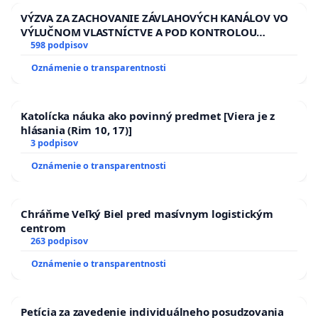
VÝZVA ZA ZACHOVANIE ZÁVLAHOVÝCH KANÁLOV VO
VÝLUČNOM VLASTNÍCTVE A POD KONTROLOU
SLOVENSKEJ REPUBLIKY & žiadosť na riešenie
598 podpisov
zanedbaného stavu závlahových a odvodňovacích
Oznámenie o transparentnosti
kanálov na Slovensku
Katolícka náuka ako povinný predmet [Viera je z
hlásania (Rim 10, 17)]
3 podpisov
Oznámenie o transparentnosti
Chráňme Veľký Biel pred masívnym logistickým
centrom
263 podpisov
Oznámenie o transparentnosti
Petícia za zavedenie individuálneho posudzovania