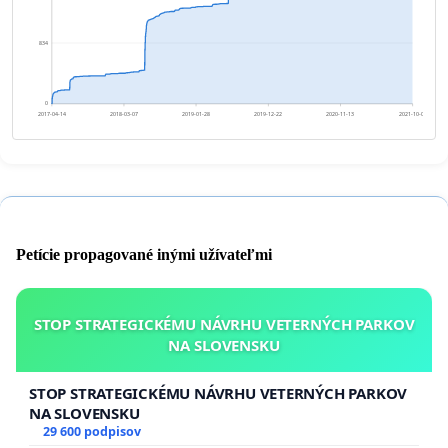
834
0
2017-04-14
2018-03-07
2019-01-28
2019-12-22
2020-11-13
2021-10-06
Petície propagované inými užívateľmi
STOP STRATEGICKÉMU NÁVRHU VETERNÝCH PARKOV
NA SLOVENSKU
STOP STRATEGICKÉMU NÁVRHU VETERNÝCH PARKOV
NA SLOVENSKU
29 600 podpisov