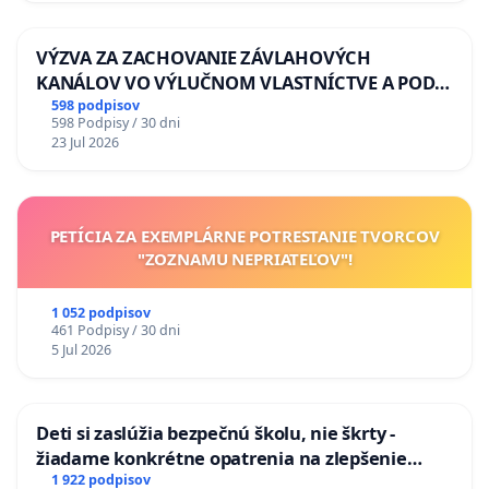
VÝZVA ZA ZACHOVANIE ZÁVLAHOVÝCH
KANÁLOV VO VÝLUČNOM VLASTNÍCTVE A POD
KONTROLOU SLOVENSKEJ REPUBLIKY & žiadosť
598 podpisov
598 Podpisy / 30 dni
na riešenie zanedbaného stavu závlahových a
23 Jul 2026
odvodňovacích kanálov na Slovensku
PETÍCIA ZA EXEMPLÁRNE POTRESTANIE TVORCOV
"ZOZNAMU NEPRIATEĽOV"!
1 052 podpisov
461 Podpisy / 30 dni
5 Jul 2026
Deti si zaslúžia bezpečnú školu, nie škrty -
žiadame konkrétne opatrenia na zlepšenie
situácie v školstve
1 922 podpisov