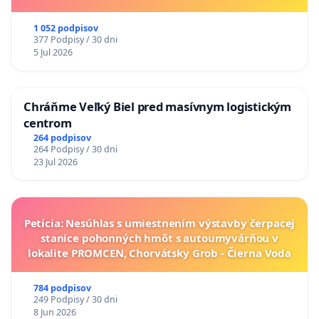
1 052 podpisov
377 Podpisy / 30 dni
5 Jul 2026
Chráňme Veľký Biel pred masívnym logistickým
centrom
264 podpisov
264 Podpisy / 30 dni
23 Jul 2026
Petícia: Nesúhlas s umiestnením výstavby čerpacej
stanice pohonných hmôt s autoumyvárňou v
lokalite PROMCEN, Chorvátsky Grob - Čierna Voda
784 podpisov
249 Podpisy / 30 dni
8 Jun 2026