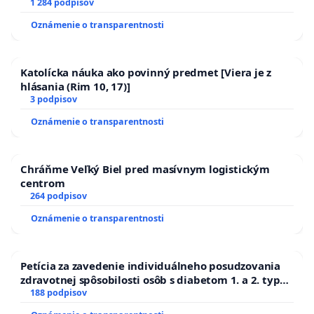
1 284 podpisov
Oznámenie o transparentnosti
Katolícka náuka ako povinný predmet [Viera je z
hlásania (Rim 10, 17)]
3 podpisov
Oznámenie o transparentnosti
Chráňme Veľký Biel pred masívnym logistickým
centrom
264 podpisov
Oznámenie o transparentnosti
Petícia za zavedenie individuálneho posudzovania
zdravotnej spôsobilosti osôb s diabetom 1. a 2. typu
pri prijímaní do Policajného zboru SR
188 podpisov