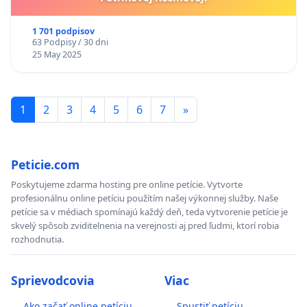
1 701 podpisov
63 Podpisy / 30 dni
25 May 2025
1
2
3
4
5
6
7
»
Peticie.com
Poskytujeme zdarma hosting pre online petície. Vytvorte
profesionálnu online petíciu použítím našej výkonnej služby. Naše
petície sa v médiach spomínajú každý deň, teda vytvorenie petície je
skvelý spôsob zviditelnenia na verejnosti aj pred ľudmi, ktorí robia
rozhodnutia.
Sprievodcovia
Viac
Ako začať online petíciu
Spustiť petíciu