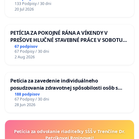
133 Podpisy / 30 dni
20 Jul 2026
PETÍCIA ZA POKOJNÉ RÁNA A VÍKENDY V
PREŠOVE HLUČNÉ STAVEBNÉ PRÁCE V SOBOTU
LEN OD 9.00 DO 13.00 HOD., CEZ PRACOVNÝ
67 podpisov
67 Podpisy / 30 dni
TÝŽDEŇ CIEĽ 8.00 – 18.00 HOD. A PRAVIDELNÁ
2 Aug 2026
KONTROLA STAVBY C-AREA NA
ĎUMBIERSKEJ/MAGU
Petícia za zavedenie individuálneho
posudzovania zdravotnej spôsobilosti osôb s
diabetom 1. a 2. typu pri prijímaní do
188 podpisov
67 Podpisy / 30 dni
Policajného zboru SR
28 Jun 2026
Petícia za odvolanie riaditeľky SŠŠ v Trenčíne Dr.
Petríkovej Rosinovej!