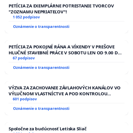
PETÍCIA ZA EXEMPLÁRNE POTRESTANIE TVORCOV
"ZOZNAMU NEPRIATEĽOV"!
1 052 podpisov
Oznámenie o transparentnosti
PETÍCIA ZA POKOJNÉ RÁNA A VÍKENDY V PREŠOVE
HLUČNÉ STAVEBNÉ PRÁCE V SOBOTU LEN OD 9.00 DO
13.00 HOD., CEZ PRACOVNÝ TÝŽDEŇ CIEĽ 8.00 – 18.00
67 podpisov
HOD. A PRAVIDELNÁ KONTROLA STAVBY C-AREA NA
Oznámenie o transparentnosti
ĎUMBIERSKEJ/MAGU
VÝZVA ZA ZACHOVANIE ZÁVLAHOVÝCH KANÁLOV VO
VÝLUČNOM VLASTNÍCTVE A POD KONTROLOU
SLOVENSKEJ REPUBLIKY & žiadosť na riešenie
601 podpisov
zanedbaného stavu závlahových a odvodňovacích
Oznámenie o transparentnosti
kanálov na Slovensku
Spoločne za budúcnosť Letiska Sliač