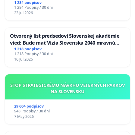
1 284 podpisov
1 284 Podpisy / 30 dni
23 Jul 2026
Otvorený list predsedovi Slovenskej akadémie
vied: Bude mať Vízia Slovenska 2040 mravnú
chrbticu?
1 218 podpisov
1 218 Podpisy / 30 dni
16 Jul 2026
STOP STRATEGICKÉMU NÁVRHU VETERNÝCH PARKOV
NA SLOVENSKU
29 604 podpisov
948 Podpisy / 30 dni
7 May 2026