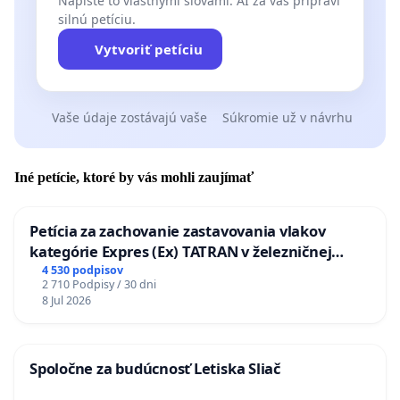
Napíšte to vlastnými slovami. AI za vás pripraví
silnú petíciu.
Vytvoriť petíciu
Vaše údaje zostávajú vaše
Súkromie už v návrhu
Iné petície, ktoré by vás mohli zaujímať
Petícia za zachovanie zastavovania vlakov
kategórie Expres (Ex) TATRAN v železničnej
stanici Púchov
4 530 podpisov
2 710 Podpisy / 30 dni
8 Jul 2026
Spoločne za budúcnosť Letiska Sliač