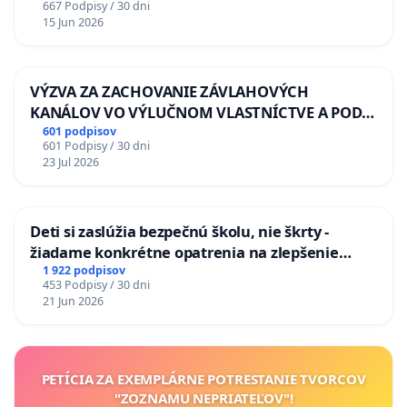
667 Podpisy / 30 dni
15 Jun 2026
VÝZVA ZA ZACHOVANIE ZÁVLAHOVÝCH
KANÁLOV VO VÝLUČNOM VLASTNÍCTVE A POD
KONTROLOU SLOVENSKEJ REPUBLIKY & žiadosť
601 podpisov
601 Podpisy / 30 dni
na riešenie zanedbaného stavu závlahových a
23 Jul 2026
odvodňovacích kanálov na Slovensku
Deti si zaslúžia bezpečnú školu, nie škrty -
žiadame konkrétne opatrenia na zlepšenie
situácie v školstve
1 922 podpisov
453 Podpisy / 30 dni
21 Jun 2026
PETÍCIA ZA EXEMPLÁRNE POTRESTANIE TVORCOV
"ZOZNAMU NEPRIATEĽOV"!