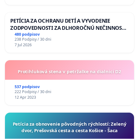
PETÍCIA ZA OCHRANU DETÍ A VYVODENIE
ZODPOVEDNOSTI ZA DLHOROČNÚ NEČINNOSŤ
A ZLYHANIE ŠTÁTU
480 podpisov
238 Podpisy / 30 dni
7 Jul 2026
Protihluková stena v petržalke na dialnici D2
537 podpisov
222 Podpisy / 30 dni
12 Apr 2023
​Petícia za obnovenie pôvodných rýchlostí: Zelený
dvor, Prešovská cesta a cesta Košice - Šaca