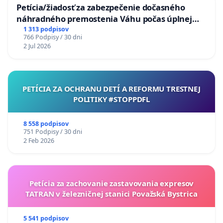
Petícia/žiadosť za zabezpečenie dočasného
náhradného premostenia Váhu počas úplnej
uzávery Vážskeho mosta v Komárne
1 313 podpisov
766 Podpisy / 30 dni
2 Jul 2026
PETÍCIA ZA OCHRANU DETÍ A REFORMU TRESTNEJ
POLITIKY #STOPPDFL
8 558 podpisov
751 Podpisy / 30 dni
2 Feb 2026
Petícia za zachovanie zastavovania expresov
TATRAN v železničnej stanici Považská Bystrica
5 541 podpisov