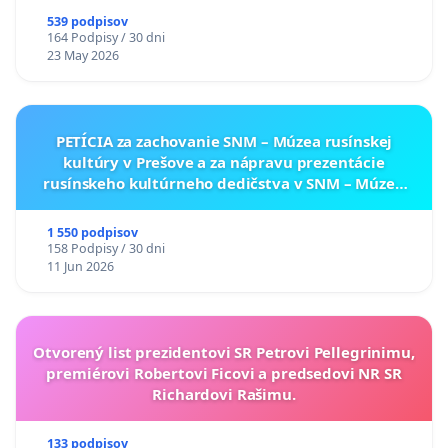
539 podpisov
164 Podpisy / 30 dni
23 May 2026
PETÍCIA za zachovanie SNM – Múzea rusínskej
kultúry v Prešove a za nápravu prezentácie
rusínskeho kultúrneho dedičstva v SNM – Múzeu
ukrajinskej kultúry vo Svidníku
1 550 podpisov
158 Podpisy / 30 dni
11 Jun 2026
Otvorený list prezidentovi SR Petrovi Pellegrinimu,
premiérovi Robertovi Ficovi a predsedovi NR SR
Richardovi Rašimu.
133 podpisov