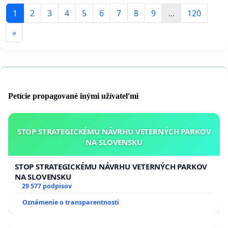
1
2
3
4
5
6
7
8
9
...
120
»
Petície propagované inými užívateľmi
STOP STRATEGICKÉMU NÁVRHU VETERNÝCH PARKOV
NA SLOVENSKU
STOP STRATEGICKÉMU NÁVRHU VETERNÝCH PARKOV
NA SLOVENSKU
29 577 podpisov
Oznámenie o transparentnosti