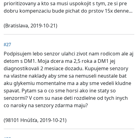
prioritizovany a kto sa musi uspokojit s tym, ze si pre
dobru kompenzaciu bude pichat do prstov 15x denne...
(Bratislava, 2019-10-21)
#27
Podpisujem lebo senzor ulahci zivot nam rodicom ale aj
detom s DM1. Moja dcera ma 2,5 roka a DM1 jej
diagnostikovali 2 mesiace dozadu. Kupujeme senzory
na vlastne naklady aby sme sa nemuseli neustale bat
aku glykemiu momentalne ma a aby sme vedeli kludne
spavat. Pytam sa o co sme horsi ako ine staty so
senzormi? V com su nase deti rozdielne od tych inych
co naroky na senzory zdarma maju?
(98101 Hnúšťa, 2019-10-21)