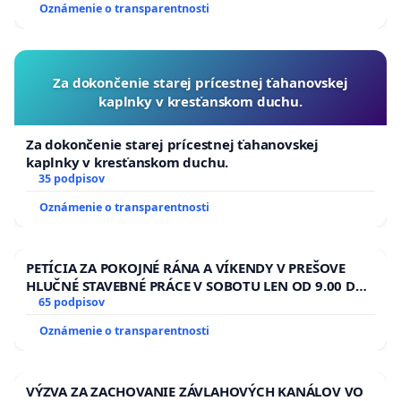
Oznámenie o transparentnosti
Za dokončenie starej prícestnej ťahanovskej
kaplnky v kresťanskom duchu.
Za dokončenie starej prícestnej ťahanovskej
kaplnky v kresťanskom duchu.
35 podpisov
Oznámenie o transparentnosti
PETÍCIA ZA POKOJNÉ RÁNA A VÍKENDY V PREŠOVE
HLUČNÉ STAVEBNÉ PRÁCE V SOBOTU LEN OD 9.00 DO
13.00 HOD., CEZ PRACOVNÝ TÝŽDEŇ CIEĽ 8.00 – 18.00
65 podpisov
HOD. A PRAVIDELNÁ KONTROLA STAVBY C-AREA NA
Oznámenie o transparentnosti
ĎUMBIERSKEJ/MAGU
VÝZVA ZA ZACHOVANIE ZÁVLAHOVÝCH KANÁLOV VO