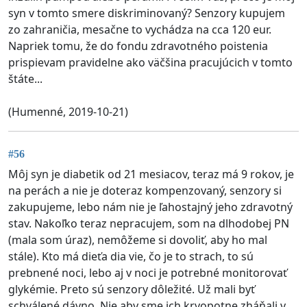
syn v tomto smere diskriminovaný? Senzory kupujem
zo zahraničia, mesačne to vychádza na cca 120 eur.
Napriek tomu, že do fondu zdravotného poistenia
prispievam pravidelne ako väčšina pracujúcich v tomto
štáte...
(Humenné, 2019-10-21)
#56
Môj syn je diabetik od 21 mesiacov, teraz má 9 rokov, je
na perách a nie je doteraz kompenzovaný, senzory si
zakupujeme, lebo nám nie je ľahostajný jeho zdravotný
stav. Nakoľko teraz nepracujem, som na dlhodobej PN
(mala som úraz), nemôžeme si dovoliť, aby ho mal
stále). Kto má dieťa dia vie, čo je to strach, to sú
prebnené noci, lebo aj v noci je potrebné monitorovať
glykémie. Preto sú senzory dôležité. Už mali byť
schválené dávno. Nie aby sme ich krvopotne zháňali v