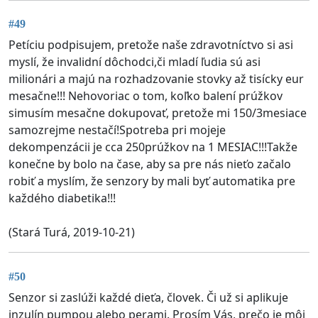
#49
Petíciu podpisujem, pretože naše zdravotníctvo si asi
myslí, že invalidní dôchodci,či mladí ľudia sú asi
milionári a majú na rozhadzovanie stovky až tisícky eur
mesačne!!! Nehovoriac o tom, koľko balení prúžkov
simusím mesačne dokupovať, pretože mi 150/3mesiace
samozrejme nestačí!Spotreba pri mojeje
dekompenzácii je cca 250prúžkov na 1 MESIAC!!!Takže
konečne by bolo na čase, aby sa pre nás nieťo začalo
robiť a myslím, že senzory by mali byť automatika pre
každého diabetika!!!
(Stará Turá, 2019-10-21)
#50
Senzor si zaslúži každé dieťa, človek. Či už si aplikuje
inzulín pumpou alebo perami. Prosím Vás, prečo je môj