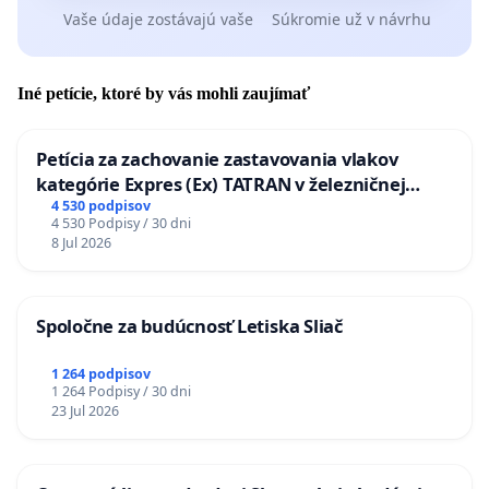
Vaše údaje zostávajú vaše
Súkromie už v návrhu
Iné petície, ktoré by vás mohli zaujímať
Petícia za zachovanie zastavovania vlakov
kategórie Expres (Ex) TATRAN v železničnej
stanici Púchov
4 530 podpisov
4 530 Podpisy / 30 dni
8 Jul 2026
Spoločne za budúcnosť Letiska Sliač
1 264 podpisov
1 264 Podpisy / 30 dni
23 Jul 2026