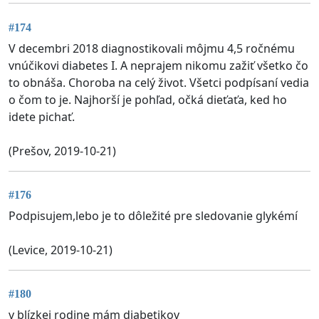
#174
V decembri 2018 diagnostikovali môjmu 4,5 ročnému
vnúčikovi diabetes I. A neprajem nikomu zažiť všetko čo
to obnáša. Choroba na celý život. Všetci podpísaní vedia
o čom to je. Najhorší je pohľad, očká dieťaťa, ked ho
idete pichať.
(Prešov, 2019-10-21)
#176
Podpisujem,lebo je to dôležité pre sledovanie glykémí
(Levice, 2019-10-21)
#180
v blízkej rodine mám diabetikov