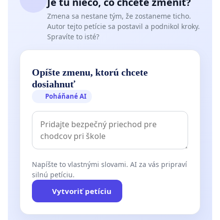
Je tu niečo, čo chcete zmeniť?
Zmena sa nestane tým, že zostaneme ticho.
Autor tejto petície sa postavil a podnikol kroky.
Spravíte to isté?
Opíšte zmenu, ktorú chcete
dosiahnuť
Poháňané AI
Napíšte to vlastnými slovami. AI za vás pripraví
silnú petíciu.
Vytvoriť petíciu