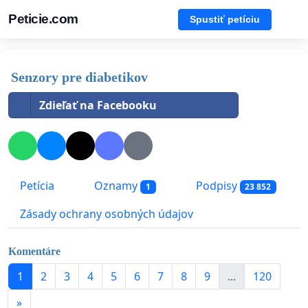
Peticie.com
Spustiť petíciu
Senzory pre diabetikov
Zdieľať na Facebooku
Petícia
Oznamy
Podpisy
1
23 852
Zásady ochrany osobných údajov
Komentáre
1
2
3
4
5
6
7
8
9
...
120
»