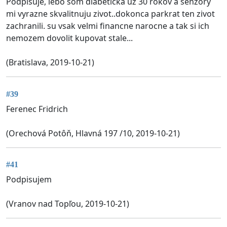
Podpisuje, lebo som diabeticka uz 30 rokov a senzory
mi vyrazne skvalitnuju zivot..dokonca parkrat ten zivot
zachranili. su vsak velmi financne narocne a tak si ich
nemozem dovolit kupovat stale...
(Bratislava, 2019-10-21)
#39
Ferenec Fridrich
(Orechová Potôň, Hlavná 197 /10, 2019-10-21)
#41
Podpisujem
(Vranov nad Topľou, 2019-10-21)