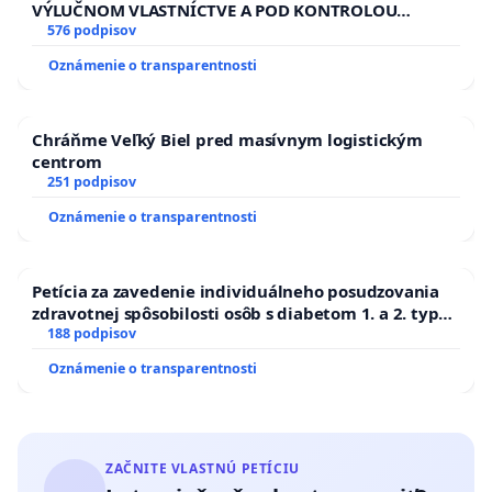
VÝLUČNOM VLASTNÍCTVE A POD KONTROLOU
SLOVENSKEJ REPUBLIKY & žiadosť na riešenie
576 podpisov
zanedbaného stavu závlahových a odvodňovacích
Oznámenie o transparentnosti
kanálov na Slovensku
Chráňme Veľký Biel pred masívnym logistickým
centrom
251 podpisov
Oznámenie o transparentnosti
Petícia za zavedenie individuálneho posudzovania
zdravotnej spôsobilosti osôb s diabetom 1. a 2. typu
pri prijímaní do Policajného zboru SR
188 podpisov
Oznámenie o transparentnosti
ZAČNITE VLASTNÚ PETÍCIU