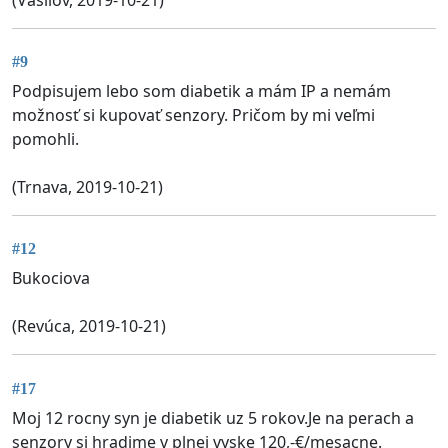
#9
Podpisujem lebo som diabetik a mám IP a nemám
možnosť si kupovať senzory. Pričom by mi veľmi
pomohli.
(Trnava, 2019-10-21)
#12
Bukociova
(Revúca, 2019-10-21)
#17
Moj 12 rocny syn je diabetik uz 5 rokov.Je na perach a
senzory si hradime v plnej vyske 120,-€/mesacne.