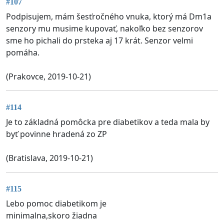
#107
Podpisujem, mám šesťročného vnuka, ktorý má Dm1a
senzory mu musime kupovať, nakoľko bez senzorov
sme ho pichali do prsteka aj 17 krát. Senzor velmi
pomáha.
(Prakovce, 2019-10-21)
#114
Je to základná pomôcka pre diabetikov a teda mala by
byť povinne hradená zo ZP
(Bratislava, 2019-10-21)
#115
Lebo pomoc diabetikom je
minimalna,skoro žiadna