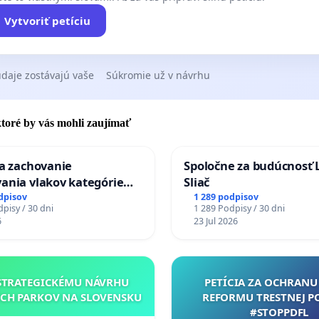
Vytvoriť petíciu
daje zostávajú vaše
Súkromie už v návrhu
 ktoré by vás mohli zaujímať
za zachovanie
Spoločne za budúcnosť 
ania vlakov kategórie
Sliač
Ex) TATRAN v železničnej
dpisov
1 289 podpisov
pisy / 30 dni
1 289 Podpisy / 30 dni
Púchov
6
23 Jul 2026
STRATEGICKÉMU NÁVRHU
PETÍCIA ZA OCHRANU 
CH PARKOV NA SLOVENSKU
REFORMU TRESTNEJ P
#STOPPDFL