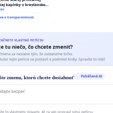
kej kaplnky v kresťanskom
sov
e o transparentnosti
ZAČNITE VLASTNÚ PETÍCIU
Je tu niečo, čo chcete zmeniť?
Zmena sa nestane tým, že zostaneme ticho.
Autor tejto petície sa postavil a podnikol kroky. Spravíte to isté?
Poháňané AI
šte zmenu, ktorú chcete dosiahnuť
te to vlastnými slovami. AI za vás pripraví silnú petíciu.