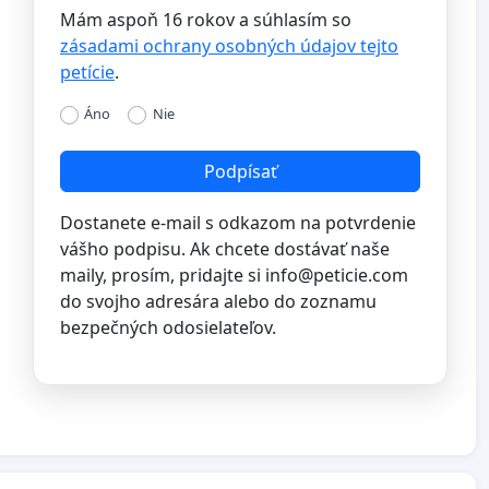
Mám aspoň 16 rokov a súhlasím so
zásadami ochrany osobných údajov tejto
petície
.
Áno
Nie
Podpísať
Dostanete e-mail s odkazom na potvrdenie
vášho podpisu. Ak chcete dostávať naše
maily, prosím, pridajte si
info@peticie.com
do svojho adresára alebo do zoznamu
bezpečných odosielateľov.