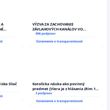
 A
VÝZVA ZA ZACHOVANIE
NÉ
ZÁVLAHOVÝCH KANÁLOV VO
U LEN OD
VÝLUČNOM VLASTNÍCTVE A POD
606 podpisov
PRACOVNÝ
KONTROLOU SLOVENSKEJ REPUBLIKY
ti
Oznámenie o transparentnosti
HOD. A
& žiadosť na riešenie zanedbaného
AVBY C-
stavu závlahových a odvodňovacích
AGU
kanálov na Slovensku
iska Sliač
Katolícka náuka ako povinný
predmet [Viera je z hlásania (Rim 10,
17)]
3 podpisov
ti
Oznámenie o transparentnosti