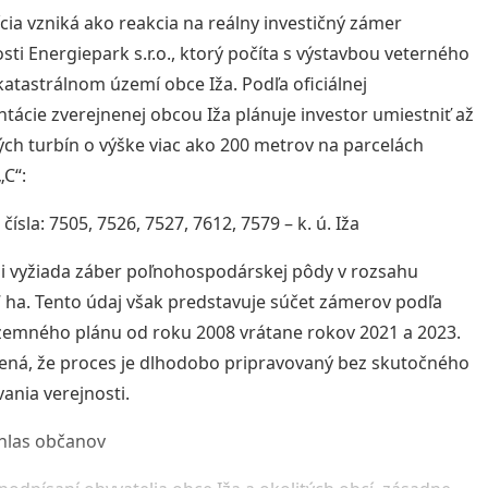
ícia vzniká ako reakcia na reálny investičný zámer
sti Energiepark s.r.o., ktorý počíta s výstavbou veterného
katastrálnom území obce Iža. Podľa oficiálnej
ácie zverejnenej obcou Iža plánuje investor umiestniť až
ých turbín o výške viac ako 200 metrov na parcelách
„C“:
čísla: 7505, 7526, 7527, 7612, 7579 – k. ú. Iža
si vyžiada záber poľnohospodárskej pôdy v rozsahu
 ha. Tento údaj však predstavuje súčet zámerov podľa
emného plánu od roku 2008 vrátane rokov 2021 a 2023.
ná, že proces je dlhodobo pripravovaný bez skutočného
ania verejnosti.
hlas občanov