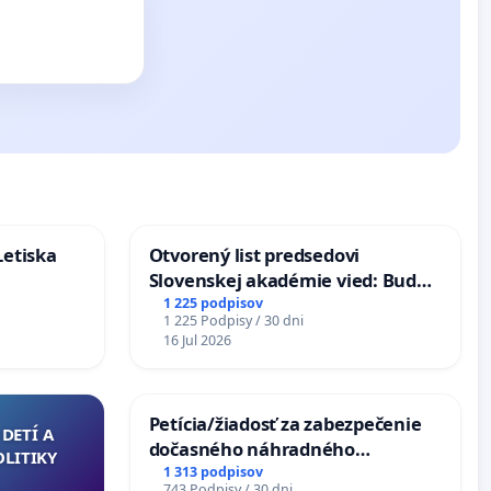
Letiska
Otvorený list predsedovi
Slovenskej akadémie vied: Bude
mať Vízia Slovenska 2040 mravnú
1 225 podpisov
1 225 Podpisy / 30 dni
chrbticu?
16 Jul 2026
Petícia/žiadosť za zabezpečenie
DETÍ A
dočasného náhradného
OLITIKY
premostenia Váhu počas úplnej
1 313 podpisov
743 Podpisy / 30 dni