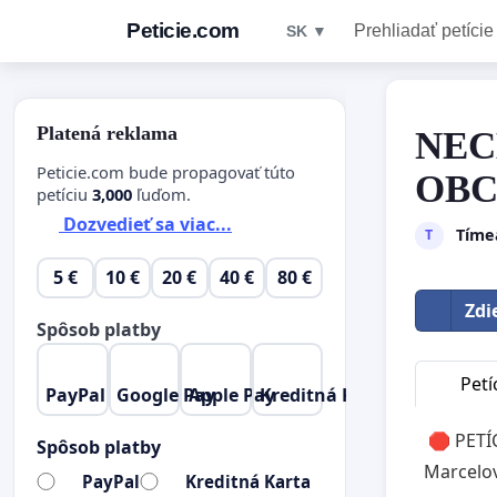
Peticie.com
Prehliadať petície
SK ▼
Platená reklama
NEC
Peticie.com bude propagovať túto
OBCI
petíciu
3,000
ľuďom.
Dozvedieť sa viac...
Tíme
T
5 €
10 €
20 €
40 €
80 €
Zdi
Spôsob platby
Petí
PayPal
Google Pay
Apple Pay
Kreditná Karta
🛑 PETÍC
Spôsob platby
Marcelov
PayPal
Kreditná Karta