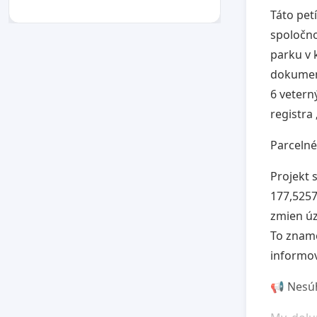
Táto pet
spoločno
parku v 
dokument
6 vetern
registra 
Parcelné 
Projekt 
177,5257
zmien úz
To zname
informov
📢 Nesú