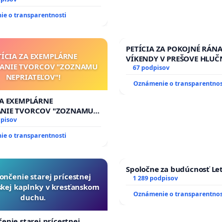
e o transparentnosti
PETÍCIA ZA POKOJNÉ RÁNA
TÍCIA ZA EXEMPLÁRNE
VÍKENDY V PREŠOVE HLUČ
TANIE TVORCOV "ZOZNAMU
STAVEBNÉ PRÁCE V SOBOT
67 podpisov
NEPRIATEĽOV"!
9.00 DO 13.00 HOD., CEZ 
Oznámenie o transparentnos
TÝŽDEŇ CIEĽ 8.00 – 18.00 
PRAVIDELNÁ KONTROLA ST
ZA EXEMPLÁRNE
AREA NA ĎUMBIERSKEJ/M
ANIE TVORCOV "ZOZNAMU
ĽOV"!
dpisov
e o transparentnosti
Spoločne za budúcnosť Let
ončenie starej prícestnej
1 289 podpisov
kej kaplnky v kresťanskom
Oznámenie o transparentnos
duchu.
enie starej prícestnej