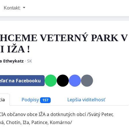
Kontakt:
HCEME VETERNÝ PARK V
 IŽA !
a Etheykatz
· SK
eľať na Facebooku
cia
Podpisy
Lepšia viditeľnosť
157
IA občanov obce IŽA a dotknutých obcí /Svätý Peter,
á, Chotín, Iža, Patince, Komárno/