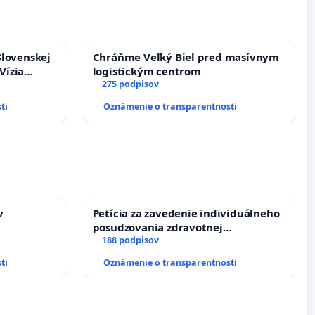
Slovenskej
Chráňme Veľký Biel pred masívnym
Vízia
logistickým centrom
rbticu?
275 podpisov
ti
Oznámenie o transparentnosti
v
Petícia za zavedenie individuálneho
posudzovania zdravotnej
spôsobilosti osôb s diabetom 1. a 2.
188 podpisov
typu pri prijímaní do Policajného
ti
Oznámenie o transparentnosti
zboru SR