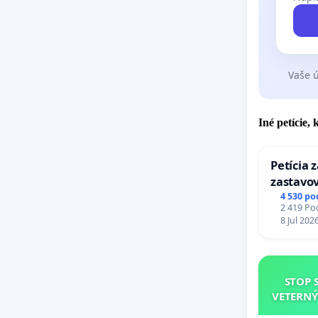
Vaše ú
Iné petície,
Petícia 
zastavov
Expres (
4 530 po
2 419 Pod
stanici 
8 Jul 202
STOP 
VETERNÝ