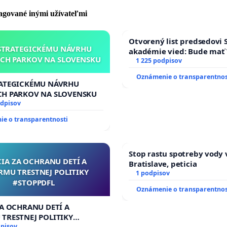
pagované inými užívateľmi
 aby sa zastupiteľstvo riadilo vôľou obyvateľov obce, nie
Otvorený list predsedovi 
STRATEGICKÉMU NÁVRHU
akadémie vied: Bude mať 
 investorov.
CH PARKOV NA SLOVENSKU
Slovenska 2040 mravnú ch
1 225 podpisov
Oznámenie o transparentnos
RATEGICKÉMU NÁVRHU
CH PARKOV NA SLOVENSKU
je zostavená v súlade so zákonom č. 85/1990 Zb. o
odpisov
 práve v znení neskorších predpisov.
e o transparentnosti
m prehlasujem, že mám minimálne 16 rokov a súhlasím
Stop rastu spotreby vody 
CIA ZA OCHRANU DETÍ A
ovaním a uchovaním osobných údajov pre účely tejto
Bratislave, peticia
RMU TRESTNEJ POLITIKY
1 podpisov
#STOPPDFL
Oznámenie o transparentnos
 potvrďte svoj podpis kliknutím na link vo vašej
ZA OCHRANU DETÍ A
ickej pošte medzi prijatými e-mailmi.
TRESTNEJ POLITIKY
FL
dpisov