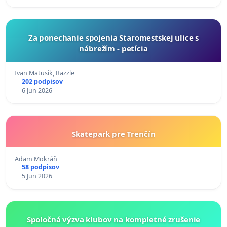
Za ponechanie spojenia Staromestskej ulice s
nábrežím - petícia
Ivan Matusik, Razzle
202 podpisov
6 Jun 2026
Skatepark pre Trenčín
Adam Mokráň
58 podpisov
5 Jun 2026
Spoločná výzva klubov na kompletné zrušenie