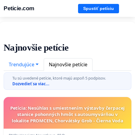
Peticie.com
Spustiť petíciu
Najnovšie petície
Trendujúce
Najnovšie petície
Tu sú uvedené petície, ktoré majú aspoň 5 podpisov.
Dozvedieť sa viac...
Petícia: Nesúhlas s umiestnením výstavby čerpacej
stanice pohonných hmôt s autoumyvárňou v
lokalite PROMCEN, Chorvátsky Grob - Čierna Voda