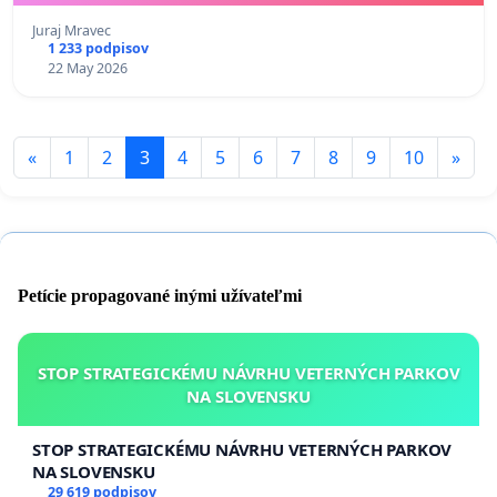
Juraj Mravec
1 233 podpisov
22 May 2026
«
1
2
3
4
5
6
7
8
9
10
»
Petície propagované inými užívateľmi
STOP STRATEGICKÉMU NÁVRHU VETERNÝCH PARKOV
NA SLOVENSKU
STOP STRATEGICKÉMU NÁVRHU VETERNÝCH PARKOV
NA SLOVENSKU
29 619 podpisov