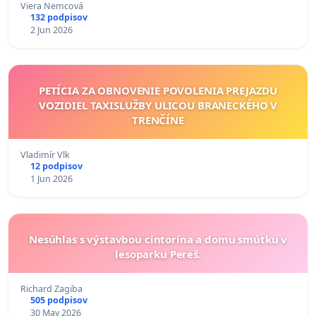
Viera Nemcová
132 podpisov
2 Jun 2026
PETÍCIA ZA OBNOVENIE POVOLENIA PREJAZDU
VOZIDIEL TAXISLUŽBY ULICOU BRANECKÉHO V
TRENČÍNE
Vladimír Vlk
12 podpisov
1 Jun 2026
Nesúhlas s výstavbou cintorína a domu smútku v
lesoparku Pereš.
Richard Zagiba
505 podpisov
30 May 2026