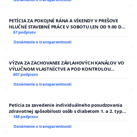
PETÍCIA ZA POKOJNÉ RÁNA A VÍKENDY V PREŠOVE
HLUČNÉ STAVEBNÉ PRÁCE V SOBOTU LEN OD 9.00 DO
13.00 HOD., CEZ PRACOVNÝ TÝŽDEŇ CIEĽ 8.00 – 18.00
67 podpisov
HOD. A PRAVIDELNÁ KONTROLA STAVBY C-AREA NA
Oznámenie o transparentnosti
ĎUMBIERSKEJ/MAGU
VÝZVA ZA ZACHOVANIE ZÁVLAHOVÝCH KANÁLOV VO
VÝLUČNOM VLASTNÍCTVE A POD KONTROLOU
SLOVENSKEJ REPUBLIKY & žiadosť na riešenie
607 podpisov
zanedbaného stavu závlahových a odvodňovacích
Oznámenie o transparentnosti
kanálov na Slovensku
Petícia za zavedenie individuálneho posudzovania
zdravotnej spôsobilosti osôb s diabetom 1. a 2. typu
pri prijímaní do Policajného zboru SR
188 podpisov
Oznámenie o transparentnosti