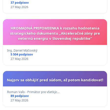
37 podpisov
27 May 2026
HROMADNÁ PRIPOMIENKA k rozsahu hodnotenia
strategického dokumentu „Akceleračné zóny pre
veternú energiu v Slovenskej republike“
Ing. Daniel Máčovský
5 504 podpisov
27 May 2026
Najprv sa obhájiť pred súdom, až potom kandidovať!
Roman Vaľo - Primátor pre všetkýc…
89 podpisov
27 May 2026