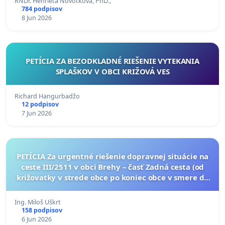
RNDr. Henrieta Novotkova, PhD.,
784 podpisov
8 Jun 2026
PETÍCIA ZA BEZODKLADNÉ RIEŠENIE VYTEKANIA
SPLAŠKOV V OBCI KRIŽOVÁ VES
Richard Hangurbadžo
12 podpisov
7 Jun 2026
PETÍCIA Za urgentné riešenie dopravnej situácie na
ceste III/2511 v obci Brehy – časť Zadná cesta (od
križovatky v strede obce po koniec obce v smere do
Rudna nad Hronom)
Ing. Miloš Uškrt
158 podpisov
6 Jun 2026