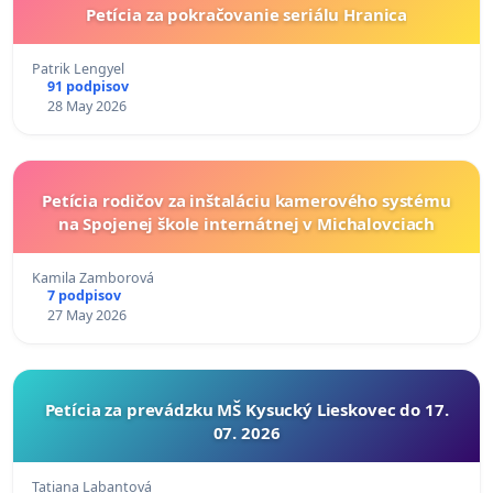
Petícia za pokračovanie seriálu Hranica
Patrik Lengyel
91 podpisov
28 May 2026
Petícia rodičov za inštaláciu kamerového systému
na Spojenej škole internátnej v Michalovciach
Kamila Zamborová
7 podpisov
27 May 2026
Petícia za prevádzku MŠ Kysucký Lieskovec do 17.
07. 2026
Tatiana Labantová