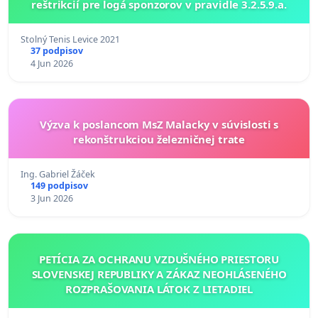
reštrikcií pre logá sponzorov v pravidle 3.2.5.9.a.
Stolný Tenis Levice 2021
37 podpisov
4 Jun 2026
Výzva k poslancom MsZ Malacky v súvislosti s
rekonštrukciou železničnej trate
Ing. Gabriel Žáček
149 podpisov
3 Jun 2026
PETÍCIA ZA OCHRANU VZDUŠNÉHO PRIESTORU
SLOVENSKEJ REPUBLIKY A ZÁKAZ NEOHLÁSENÉHO
ROZPRAŠOVANIA LÁTOK Z LIETADIEL