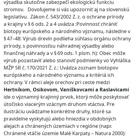
výsadba skutočne zabezpečí ekologickú funkciu
stromov. Dovoľujeme si vás upozorniť aj na slovenskú
legislatívu. Zákon č. 543/2002 Z. z. o ochrane prírody
a krajiny v § 6 ods. 2 a 4 uvádza :Povinnosť chrániť
biotopy európskeho a národného významu, následne v
§ 47–48: Výrub drevín podlieha súhlasu orgánu ochrany
prírody, s povinnosťou náhradnej výsadby alebo
finančnej náhrady a v § 69 ods. 1 písm. h): Obec môže
výrub pozastaviť alebo stanoviť podmienky vo Vyhláška
MŽP SR č. 170/2021 Z. z.: Uvádza zoznam biotopov
európskeho a národného významu a kritériá ich
ochrany. V rámci aleje orechov pri ceste medzi
Hertníkom, Osikovom, Vaniškovcami a Raslavicami
ide o významný krajinný prvok, ktorý môže poskytovať
útočisko viacerým vzácnym druhom vtáctva. Pre
ilustráciu uvádzame konkrétne druhy, ktoré sa
pravidelne vyskytujú alebo hniezdia v obdobných
alejach a chránených územiach v regióne (napr.
Chránené vtáčie územie Malé Karpaty – Natura 2000):