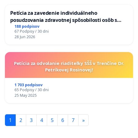
ĎUMBIERSKEJ/MAGU
Petícia za zavedenie individuálneho
posudzovania zdravotnej spôsobilosti osôb s
diabetom 1. a 2. typu pri prijímaní do
188 podpisov
67 Podpisy / 30 dni
Policajného zboru SR
28 Jun 2026
Petícia za odvolanie riaditeľky SŠŠ v Trenčíne Dr.
Petríkovej Rosinovej!
1 703 podpisov
65 Podpisy / 30 dni
25 May 2025
1
2
3
4
5
6
7
»