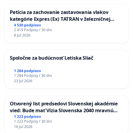
Petícia za zachovanie zastavovania vlakov
kategórie Expres (Ex) TATRAN v železničnej
stanici Púchov
4 530 podpisov
2 419 Podpisy / 30 dni
8 Jul 2026
Spoločne za budúcnosť Letiska Sliač
1 284 podpisov
1 284 Podpisy / 30 dni
23 Jul 2026
Otvorený list predsedovi Slovenskej akadémie
vied: Bude mať Vízia Slovenska 2040 mravnú
chrbticu?
1 223 podpisov
1 223 Podpisy / 30 dni
16 Jul 2026