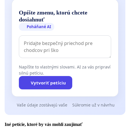
Opíšte zmenu, ktorú chcete
dosiahnuť
Poháňané AI
Napíšte to vlastnými slovami. AI za vás pripraví
silnú petíciu.
Vytvoriť petíciu
Vaše údaje zostávajú vaše
Súkromie už v návrhu
Iné petície, ktoré by vás mohli zaujímať