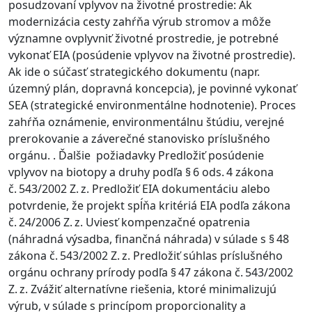
posudzovaní vplyvov na životné prostredie: Ak
modernizácia cesty zahŕňa výrub stromov a môže
významne ovplyvniť životné prostredie, je potrebné
vykonať EIA (posúdenie vplyvov na životné prostredie).
Ak ide o súčasť strategického dokumentu (napr.
územný plán, dopravná koncepcia), je povinné vykonať
SEA (strategické environmentálne hodnotenie). Proces
zahŕňa oznámenie, environmentálnu štúdiu, verejné
prerokovanie a záverečné stanovisko príslušného
orgánu. . Ďalšie požiadavky Predložiť posúdenie
vplyvov na biotopy a druhy podľa § 6 ods. 4 zákona
č. 543/2002 Z. z. Predložiť EIA dokumentáciu alebo
potvrdenie, že projekt spĺňa kritériá EIA podľa zákona
č. 24/2006 Z. z. Uviesť kompenzačné opatrenia
(náhradná výsadba, finančná náhrada) v súlade s § 48
zákona č. 543/2002 Z. z. Predložiť súhlas príslušného
orgánu ochrany prírody podľa § 47 zákona č. 543/2002
Z. z. Zvážiť alternatívne riešenia, ktoré minimalizujú
výrub, v súlade s princípom proporcionality a