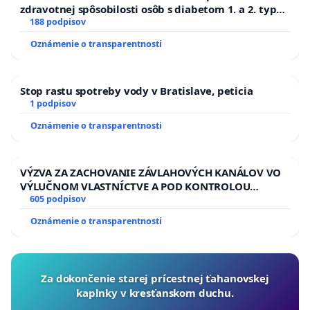
zdravotnej spôsobilosti osôb s diabetom 1. a 2. typu
pri prijímaní do Policajného zboru SR
188 podpisov
Oznámenie o transparentnosti
Stop rastu spotreby vody v Bratislave, peticia
1 podpisov
Oznámenie o transparentnosti
VÝZVA ZA ZACHOVANIE ZÁVLAHOVÝCH KANÁLOV VO
VÝLUČNOM VLASTNÍCTVE A POD KONTROLOU
SLOVENSKEJ REPUBLIKY & žiadosť na riešenie
605 podpisov
zanedbaného stavu závlahových a odvodňovacích
Oznámenie o transparentnosti
kanálov na Slovensku
Za dokončenie starej prícestnej ťahanovskej
kaplnky v kresťanskom duchu.