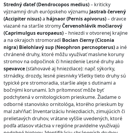
Stredný ďateľ (Dendrocopos medius)
– kriticky
významný druh európskeho významu
Jastrab červený
(Accipiter nisus)
a
hájnaor (Pernis apivorus)
– dravce
viazané na staršie stromy
Červenohlávik močiarový
(Caprimulgus europaeus)
– hniezdi v otvorenej krajine
a na okrajoch stromoradí
Bocian čierny (Ciconia
nigra)
Bielohlavý sup (Neophron percnopterus)
a iné
chránené druhy, ktoré môžu využívať masívne koruny
stromov na odpočinok či hniezdenie Lesné druhy ako
spevavce
(sťahovavé aj hniezdiace): např. sýkorky,
strnádky, drozdy, lesné piesnivky Všetky tieto druhy sú
typické pre stromoradia, staršie aleje s dutinami a
bočnými korunami. Ich prítomnosť môže byť
podchytená v ornitologickom prieskume. Žiadame o
odborné stanovisko ornitológa, ktorého prieskum by
mal zahŕňať: Inventarizáciu hniezdiacich, zimujúcich či
prelietavých druhov, vrátane vyššie uvedených, ktoré
podľa atlasov vtáctva v regióne pravidelne využívajú
podobné biotopy. Identifikáciu chránených druhov