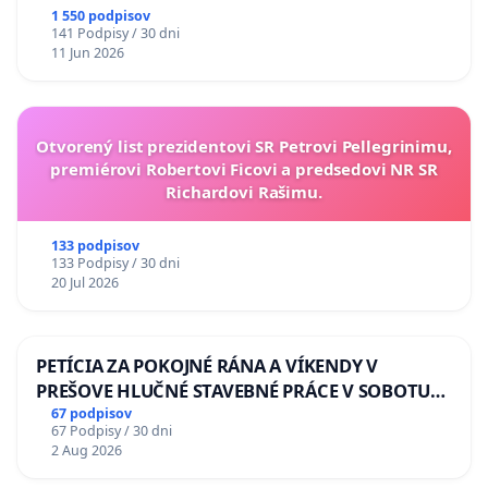
1 550 podpisov
141 Podpisy / 30 dni
11 Jun 2026
Otvorený list prezidentovi SR Petrovi Pellegrinimu,
premiérovi Robertovi Ficovi a predsedovi NR SR
Richardovi Rašimu.
133 podpisov
133 Podpisy / 30 dni
20 Jul 2026
PETÍCIA ZA POKOJNÉ RÁNA A VÍKENDY V
PREŠOVE HLUČNÉ STAVEBNÉ PRÁCE V SOBOTU
LEN OD 9.00 DO 13.00 HOD., CEZ PRACOVNÝ
67 podpisov
67 Podpisy / 30 dni
TÝŽDEŇ CIEĽ 8.00 – 18.00 HOD. A PRAVIDELNÁ
2 Aug 2026
KONTROLA STAVBY C-AREA NA