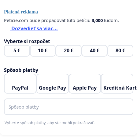
Platená reklama
Peticie.com bude propagovať túto petíciu
3,000
ľuďom.
Dozvedieť sa viac...
Vyberte si rozpočet
5 €
10 €
20 €
40 €
80 €
Spôsob platby
PayPal
Google Pay
Apple Pay
Kreditná Kar
Spôsob platby
Vyberte spôsob platby, aby ste mohli pokračovať.