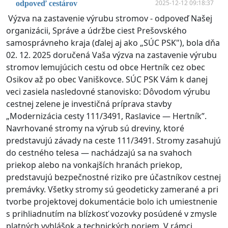
2025-12-12 09:18:37
odpoveď cestárov
Výzva na zastavenie výrubu stromov - odpoveď Našej
organizácii, Správe a údržbe ciest Prešovského
samosprávneho kraja (ďalej aj ako „SÚC PSK"), bola dňa
02. 12. 2025 doručená Vaša výzva na zastavenie výrubu
stromov lemujúcich cestu od obce Hertník cez obec
Osikov až po obec Vaniškovce. SÚC PSK Vám k danej
veci zasiela nasledovné stanovisko: Dôvodom výrubu
cestnej zelene je investičná príprava stavby
„Modernizácia cesty 111/3491, Raslavice — Hertník”.
Navrhované stromy na výrub sú dreviny, ktoré
predstavujú závady na ceste 111/3491. Stromy zasahujú
do cestného telesa — nachádzajú sa na svahoch
priekop alebo na vonkajších hranách priekop,
predstavujú bezpečnostné riziko pre účastníkov cestnej
premávky. Všetky stromy sú geodeticky zamerané a pri
tvorbe projektovej dokumentácie bolo ich umiestnenie
s prihliadnutím na blízkosť vozovky posúdené v zmysle
platných vyhlášok a technických noriem. V rámci