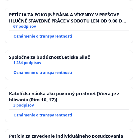
PETÍCIA ZA POKOJNÉ RÁNA A VÍKENDY V PREŠOVE
HLUČNÉ STAVEBNÉ PRÁCE V SOBOTU LEN OD 9.00 DO
13.00 HOD., CEZ PRACOVNÝ TÝŽDEŇ CIEĽ 8.00 – 18.00
67 podpisov
HOD. A PRAVIDELNÁ KONTROLA STAVBY C-AREA NA
Oznámenie o transparentnosti
ĎUMBIERSKEJ/MAGU
Spoločne za budúcnosť Letiska Sliač
1 284 podpisov
Oznámenie o transparentnosti
Katolícka náuka ako povinný predmet [Viera je z
hlásania (Rim 10, 17)]
3 podpisov
Oznámenie o transparentnosti
Petícia za zavedenie individuálneho posudzovania