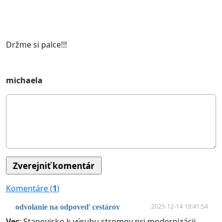
Držme si palce!!!
michaela
Komentáre (
1
)
2025-12-14 19:41:54
odvolanie na odpoveď cestárov
Vec
: Stanovisko k výrubu stromov pri modernizácii