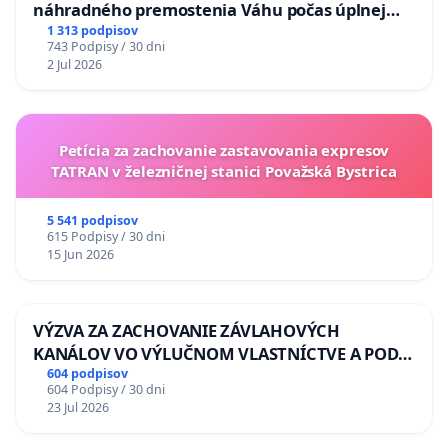
náhradného premostenia Váhu počas úplnej
uzávery Vážskeho mosta v Komárne
1 313 podpisov
743 Podpisy / 30 dni
2 Jul 2026
Petícia za zachovanie zastavovania expresov
TATRAN v železničnej stanici Považská Bystrica
5 541 podpisov
615 Podpisy / 30 dni
15 Jun 2026
VÝZVA ZA ZACHOVANIE ZÁVLAHOVÝCH
KANÁLOV VO VÝLUČNOM VLASTNÍCTVE A POD
KONTROLOU SLOVENSKEJ REPUBLIKY & žiadosť
604 podpisov
604 Podpisy / 30 dni
na riešenie zanedbaného stavu závlahových a
23 Jul 2026
odvodňovacích kanálov na Slovensku