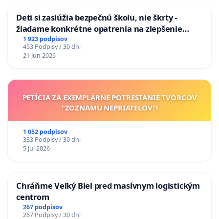
Deti si zaslúžia bezpečnú školu, nie škrty -
žiadame konkrétne opatrenia na zlepšenie
situácie v školstve
1 923 podpisov
453 Podpisy / 30 dni
21 Jun 2026
PETÍCIA ZA EXEMPLÁRNE POTRESTANIE TVORCOV
"ZOZNAMU NEPRIATEĽOV"!
1 052 podpisov
333 Podpisy / 30 dni
5 Jul 2026
Chráňme Veľký Biel pred masívnym logistickým
centrom
267 podpisov
267 Podpisy / 30 dni