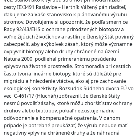
cesty III/3491 Raslavice – Hertník Vážený pán riaditeľ,
ďakujeme za Vaše stanovisko k plánovanému výrubu
stromov. Dovoľujeme si upozorniť, že podľa smernice
Rady 92/43/EHS o ochrane prirodzených biotopov a
voľne žijúcich živočíchov a rastlín je členský štát povinný
zabezpečiť, aby akýkoľvek zásah, ktorý môže významne
ovplyvniť biotopy alebo druhy chránené na území
Natura 2000, podliehal primeranému posúdeniu
vplyvov na životné prostredie. Stromoradia pri cestách
často tvoria lineárne biotopy, ktoré sú dôležité pre
migráciu a hniezdenie vtáctva, ako aj pre zachovanie
ekologickej konektivity. Rozsudok Súdneho dvora EÚ vo
veci C‑461/17 (Hlucháň) zdôraznil, že členské štáty
nesmú povoliť zásahy, ktoré môžu zhoršiť stav ochrany
druhov alebo biotopov, pokiaľ neexistuje riadne
odôvodnenie a kompenzačné opatrenia. V danom
prípade je potrebné preukázať, že výrub nebude mať
negatívny vplyv na chránené druhy a že náhradná