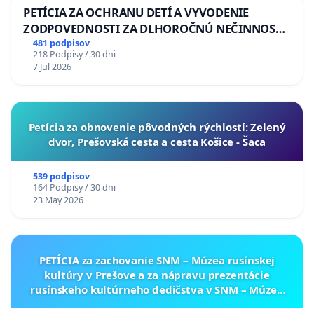
PETÍCIA ZA OCHRANU DETÍ A VYVODENIE
ZODPOVEDNOSTI ZA DLHOROČNÚ NEČINNOSŤ
A ZLYHANIE ŠTÁTU
481 podpisov
218 Podpisy / 30 dni
7 Jul 2026
​Petícia za obnovenie pôvodných rýchlostí: Zelený
dvor, Prešovská cesta a cesta Košice - Šaca
539 podpisov
164 Podpisy / 30 dni
23 May 2026
PETÍCIA za zachovanie SNM – Múzea rusínskej
kultúry v Prešove a za nápravu prezentácie
rusínskeho kultúrneho dedičstva v SNM – Múzeu
ukrajinskej kultúry vo Svidníku