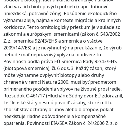
vtáctva a ich biotopových potrieb (napr. dutinové
hniezdiská, potravné zóny). Posúdenie ekologického
významu aleje, najmä v kontexte migrácie a krajinných
koridorov. Tento ornitologický prieskum je v súlade so
zákonmi a európskymi smernicami (zákon č. 543/2002
Z. z., smernica 92/43/EHS a smernica o vtáctve
2009/147/ES) a je nevyhnutný na preukázanie, že výrub
nebude mať nepriaznivý vplyv na biodiverzitu.
Povinnosti podľa práva EÚ Smernica Rady 92/43/EHS
(biotopová smernica), čl. 6 ods. 3: Každý zásah, ktorý
môže významne ovplyvniť biotopy alebo druhy
chránené v rámci Natura 2000, musí byť predmetom
primeraného posúdenia vplyvov na životné prostredie.
Rozsudok C‑461/17 (Hlucháň): Súdny dvor EÚ zdôraznil,
že členské štáty nesmú povoliť zásahy, ktoré môžu
zhoršiť stav ochrany druhov alebo biotopov, pokiaľ
neexistuje riadne odôvodnenie a kompenzačné
opatrenia. Povinnosti EIA/SEA Zákon č. 24/2006 Z. z. o