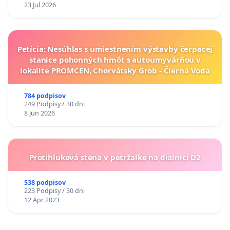
23 Jul 2026
Petícia: Nesúhlas s umiestnením výstavby čerpacej
stanice pohonných hmôt s autoumyvárňou v
lokalite PROMCEN, Chorvátsky Grob - Čierna Voda
784 podpisov
249 Podpisy / 30 dni
8 Jun 2026
Protihluková stena v petržalke na dialnici D2
538 podpisov
223 Podpisy / 30 dni
12 Apr 2023