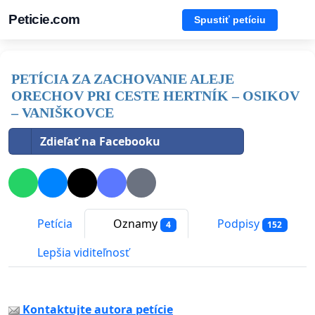
Peticie.com
Spustiť petíciu
PETÍCIA ZA ZACHOVANIE ALEJE
ORECHOV PRI CESTE HERTNÍK – OSIKOV
– VANIŠKOVCE
Zdieľať na Facebooku
Petícia
Oznamy
Podpisy
4
152
Lepšia viditeľnosť
Kontaktujte autora petície