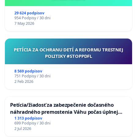
29 624 podpisov
954 Podpisy / 30 dni
7 May 2026
PETÍCIA ZA OCHRANU DETÍ A REFORMU TRESTNEJ
POLITIKY #STOPPDFL
8 569 podpisov
751 Podpisy / 30 dni
2 Feb 2026
Petícia/žiadosť za zabezpečenie dočasného
náhradného premostenia Váhu počas úplnej
uzávery Vážskeho mosta v Komárne
1 313 podpisov
699 Podpisy / 30 dni
2 Jul 2026