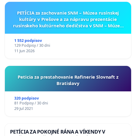
PETÍCIA za zachovanie SNM – Múzea rusínskej
kultúry v Prešove a za nápravu prezentácie
rusínskeho kultúrneho dedičstva v SNM – Múzeu
ukrajinskej kultúry vo Svidníku
1 552 podpisov
129 Podpisy / 30 dni
11 Jun 2026
Peticia za prestahovanie Rafinerie Slovnaft z
Bratislavy
320 podpisov
81 Podpisy / 30 dni
29 Jul 2021
PETÍCIA ZA POKOJNÉ RÁNA A VÍKENDY V