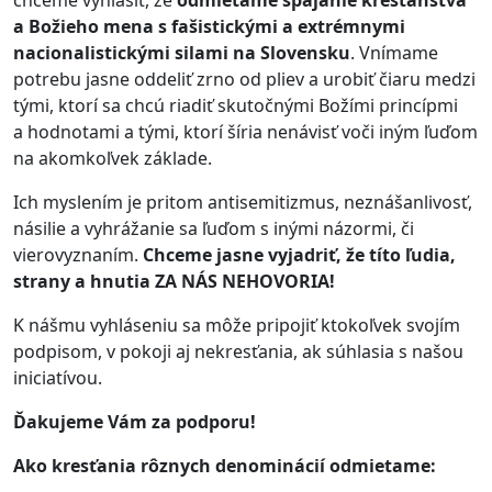
chceme vyhlásiť, že
odmietame spájanie kresťanstva
a Božieho mena s fašistickými a extrémnymi
nacionalistickými silami na Slovensku
. Vnímame
potrebu jasne oddeliť zrno od pliev a urobiť čiaru medzi
tými, ktorí sa chcú riadiť skutočnými Božími princípmi
a hodnotami a tými, ktorí šíria nenávisť voči iným ľuďom
na akomkoľvek základe.
Ich myslením je pritom antisemitizmus, neznášanlivosť,
násilie a vyhrážanie sa ľuďom s inými názormi, či
vierovyznaním.
Chceme jasne vyjadriť, že títo ľudia,
strany a hnutia ZA NÁS NEHOVORIA!
K nášmu vyhláseniu sa môže pripojiť ktokoľvek svojím
podpisom, v pokoji aj nekresťania, ak súhlasia s našou
iniciatívou.
Ďakujeme Vám za podporu!
Ako kresťania rôznych denominácií odmietame: