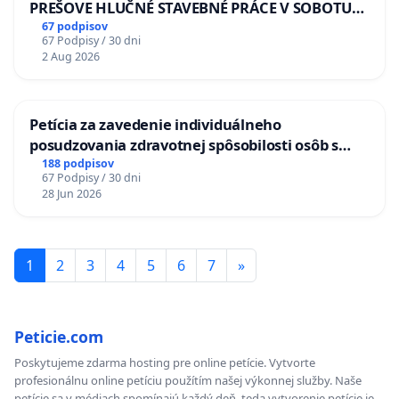
PREŠOVE HLUČNÉ STAVEBNÉ PRÁCE V SOBOTU
LEN OD 9.00 DO 13.00 HOD., CEZ PRACOVNÝ
67 podpisov
67 Podpisy / 30 dni
TÝŽDEŇ CIEĽ 8.00 – 18.00 HOD. A PRAVIDELNÁ
2 Aug 2026
KONTROLA STAVBY C-AREA NA
ĎUMBIERSKEJ/MAGU
Petícia za zavedenie individuálneho
posudzovania zdravotnej spôsobilosti osôb s
diabetom 1. a 2. typu pri prijímaní do
188 podpisov
67 Podpisy / 30 dni
Policajného zboru SR
28 Jun 2026
1
2
3
4
5
6
7
»
Peticie.com
Poskytujeme zdarma hosting pre online petície. Vytvorte
profesionálnu online petíciu použítím našej výkonnej služby. Naše
petície sa v médiach spomínajú každý deň, teda vytvorenie petície je