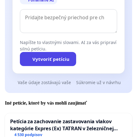
Napíšte to vlastnými slovami. AI za vás pripraví
silnú petíciu.
Vytvoriť petíciu
Vaše údaje zostávajú vaše
Súkromie už v návrhu
Iné petície, ktoré by vás mohli zaujímať
Petícia za zachovanie zastavovania vlakov
kategórie Expres (Ex) TATRAN v železničnej
stanici Púchov
4 530 podpisov