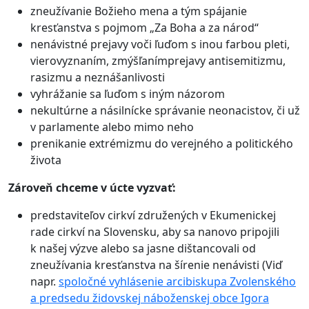
zneužívanie Božieho mena a tým spájanie
kresťanstva s pojmom „Za Boha a za národ“
nenávistné prejavy voči ľuďom s inou farbou pleti,
vierovyznaním, zmýšľanímprejavy antisemitizmu,
rasizmu a neznášanlivosti
vyhrážanie sa ľuďom s iným názorom
nekultúrne a násilnícke správanie neonacistov, či už
v parlamente alebo mimo neho
prenikanie extrémizmu do verejného a politického
života
Zároveň chceme v úcte vyzvať:
predstaviteľov cirkví združených v Ekumenickej
rade cirkví na Slovensku, aby sa nanovo pripojili
k našej výzve alebo sa jasne dištancovali od
zneužívania kresťanstva na šírenie nenávisti (Viď
napr.
spoločné vyhlásenie arcibiskupa Zvolenského
a predsedu židovskej náboženskej obce Igora