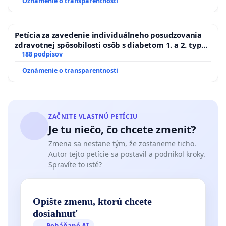
Oznámenie o transparentnosti
Petícia za zavedenie individuálneho posudzovania
zdravotnej spôsobilosti osôb s diabetom 1. a 2. typu
pri prijímaní do Policajného zboru SR
188 podpisov
Oznámenie o transparentnosti
ZAČNITE VLASTNÚ PETÍCIU
Je tu niečo, čo chcete zmeniť?
Zmena sa nestane tým, že zostaneme ticho.
Autor tejto petície sa postavil a podnikol kroky.
Spravíte to isté?
Opíšte zmenu, ktorú chcete
dosiahnuť
Poháňané AI