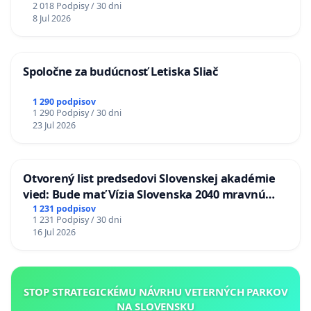
2 018 Podpisy / 30 dni
8 Jul 2026
Spoločne za budúcnosť Letiska Sliač
1 290 podpisov
1 290 Podpisy / 30 dni
23 Jul 2026
Otvorený list predsedovi Slovenskej akadémie
vied: Bude mať Vízia Slovenska 2040 mravnú
chrbticu?
1 231 podpisov
1 231 Podpisy / 30 dni
16 Jul 2026
STOP STRATEGICKÉMU NÁVRHU VETERNÝCH PARKOV
NA SLOVENSKU