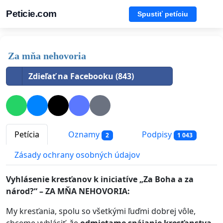
Peticie.com
Spustiť petíciu
Za mňa nehovoria
Zdieľať na Facebooku (843)
Petícia
Oznamy
Podpisy
2
1 043
Zásady ochrany osobných údajov
Vyhlásenie kresťanov k iniciatíve „Za Boha a za
národ?“ – ZA MŇA NEHOVORIA:
My kresťania, spolu so všetkými ľuďmi dobrej vôle,