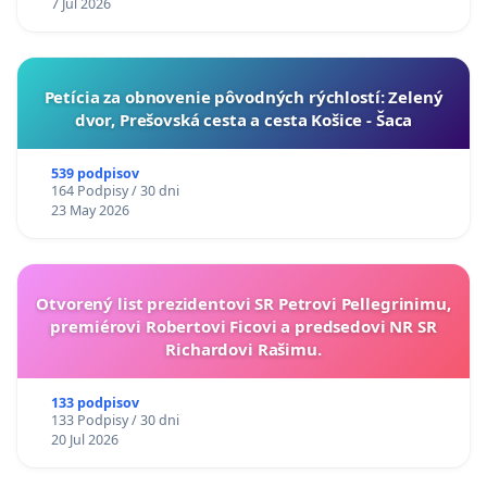
7 Jul 2026
​Petícia za obnovenie pôvodných rýchlostí: Zelený
dvor, Prešovská cesta a cesta Košice - Šaca
539 podpisov
164 Podpisy / 30 dni
23 May 2026
Otvorený list prezidentovi SR Petrovi Pellegrinimu,
premiérovi Robertovi Ficovi a predsedovi NR SR
Richardovi Rašimu.
133 podpisov
133 Podpisy / 30 dni
20 Jul 2026