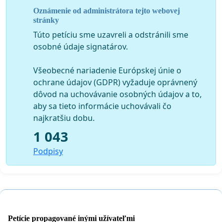
Pridajte sa k nám aj na Facebooku:
#zamnanehovoria
Oznámenie od administrátora tejto webovej
stránky
Ďakujeme signatárom, ktorí sa pripojili k našej
Túto petíciu sme uzavreli a odstránili sme
výzve:
osobné údaje signatárov.
Ivan Kotúček
, YWAM Slovensko a OZ 7 vrchov,
tajomník 7 vrchov a pracovník YWAM
Všeobecné nariadenie Európskej únie o
Ad deBruin
, YWAM Slovensko a OZ 7 vrchov, vedúci
ochrane údajov (GDPR) vyžaduje oprávnený
organizácie YWAM
dôvod na uchovávanie osobných údajov a to,
Peter Magát
, 7 vrchov, člen správnej rady
aby sa tieto informácie uchovávali čo
Ing. Jozef Tuchyňa
, Prospekta s.r.o., riaditeľ
najkratšiu dobu.
Ing. Arch. Erich Stupka
, Apoštolská cirkev,
1 043
hudobník
Mgr. Vanda Tuchyňová
, OZ Proti korupcii,
Podpisy
predseda
PhDr. Ivan Kamenec CSc.
, Historický ústav
akadémie vied, historik
Marián Lipovský
, YFC - Central Europa, Mládež pre
Krista Slovensko, riaditeľ a hudobník
Petície propagované inými užívateľmi