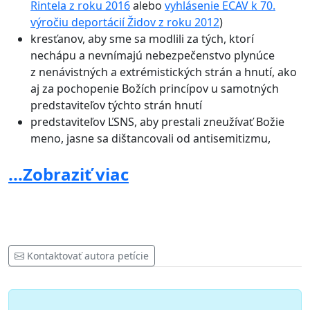
Rintela z roku 2016
alebo
vyhlásenie ECAV k 70.
výročiu deportácií Židov z roku 2012
)
kresťanov, aby sme sa modlili za tých, ktorí
nechápu a nevnímajú nebezpečenstvo plynúce
z nenávistných a extrémistických strán a hnutí, ako
aj za pochopenie Božích princípov u samotných
predstaviteľov týchto strán hnutí
predstaviteľov ĽSNS, aby prestali zneužívať Božie
meno, jasne sa dištancovali od antisemitizmu,
nenávisti voči iným ľuďom a dokazovali to aj
...Zobraziť viac
konkrétnymi činmi
predstaviteľov vlády a štátu, aby skončili
s toleranciou voči nenávisti a sami ju nešírili
predstaviteľov štátu, aby sa zaoberali riešením
akútnych problémov Slovenska - korupcia,
zdravotníctvo, školstvo a iné, ktorých nakopenie
Kontaktovať autora petície
prináša akceptáciu fašistických a nenávistných
strán a hnutí v spoločnosti