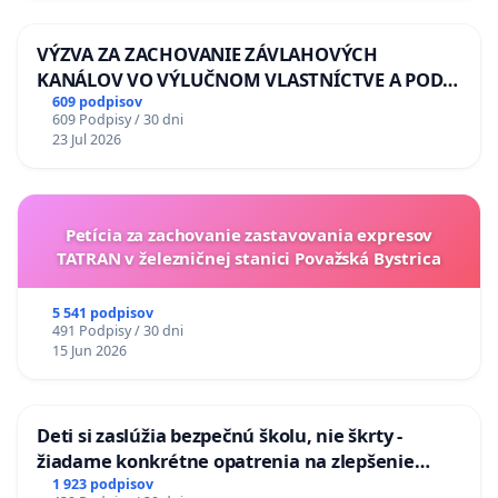
VÝZVA ZA ZACHOVANIE ZÁVLAHOVÝCH
KANÁLOV VO VÝLUČNOM VLASTNÍCTVE A POD
KONTROLOU SLOVENSKEJ REPUBLIKY & žiadosť
609 podpisov
609 Podpisy / 30 dni
na riešenie zanedbaného stavu závlahových a
23 Jul 2026
odvodňovacích kanálov na Slovensku
Petícia za zachovanie zastavovania expresov
TATRAN v železničnej stanici Považská Bystrica
5 541 podpisov
491 Podpisy / 30 dni
15 Jun 2026
Deti si zaslúžia bezpečnú školu, nie škrty -
žiadame konkrétne opatrenia na zlepšenie
situácie v školstve
1 923 podpisov