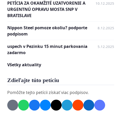
PETÍCIA ZA OKAMŽITÉ UZATVORENIE A
10.12.2025
Ak ide iba o peniaze sme ochotní
platiť viacej za
URGENTNÚ OPRAVU MOSTA SNP V
BRATISLAVE
staré ŠPZ/EČV ako za nové ŠPZ/EČV s novým fontom
/
Nový dizajn bol vytvorený na pôde Katedry
Nippon Steel pomoze okoliu? podporte
8.12.2025
vizuálnej komunikácie
VŠVU
,
podpisom
Ďakujeme neprijímame,
uspech v Pezinku 15 minut parkovania
5.12.2025
zadarmo
Písmo QOD
https://www.vsvu.sk/sk/udalosti/Y7veB1Ob/navrh-
Všetky aktuality
pre-nove-slovenske-spz-vznikli-v-spolupraci-s-vsvu-
2022/
Zdieľajte túto petíciu
Pomôžte tejto petícii získať viac podpisov.
POSLANCI NR SR,
ZMENU BUDEME SMEROVAT NA VÁS
ZÁKONODARCOV!