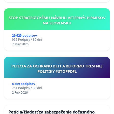
STOP STRATEGICKÉMU NÁVRHU VETERNÝCH PARKOV
NA SLOVENSKU
29 625 podpisov
955 Podpisy / 30 dni
7 May 2026
PETÍCIA ZA OCHRANU DETÍ A REFORMU TRESTNEJ
POLITIKY #STOPPDFL
8 569 podpisov
751 Podpisy / 30 dni
2 Feb 2026
Petícia/žiadosť za zabezpečenie dočasného