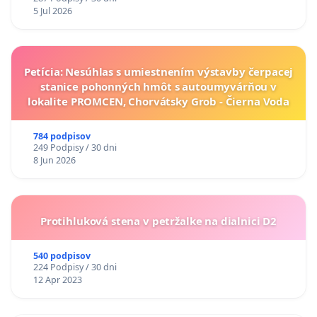
5 Jul 2026
Petícia: Nesúhlas s umiestnením výstavby čerpacej
stanice pohonných hmôt s autoumyvárňou v
lokalite PROMCEN, Chorvátsky Grob - Čierna Voda
784 podpisov
249 Podpisy / 30 dni
8 Jun 2026
Protihluková stena v petržalke na dialnici D2
540 podpisov
224 Podpisy / 30 dni
12 Apr 2023