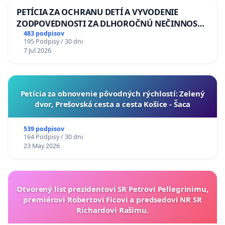
PETÍCIA ZA OCHRANU DETÍ A VYVODENIE
ZODPOVEDNOSTI ZA DLHOROČNÚ NEČINNOSŤ
A ZLYHANIE ŠTÁTU
483 podpisov
195 Podpisy / 30 dni
7 Jul 2026
​Petícia za obnovenie pôvodných rýchlostí: Zelený
dvor, Prešovská cesta a cesta Košice - Šaca
539 podpisov
164 Podpisy / 30 dni
23 May 2026
Otvorený list prezidentovi SR Petrovi Pellegrinimu,
premiérovi Robertovi Ficovi a predsedovi NR SR
Richardovi Rašimu.