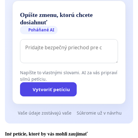
Opíšte zmenu, ktorú chcete
dosiahnuť
Poháňané AI
Napíšte to vlastnými slovami. AI za vás pripraví
silnú petíciu.
Vytvoriť petíciu
Vaše údaje zostávajú vaše
Súkromie už v návrhu
Iné petície, ktoré by vás mohli zaujímať