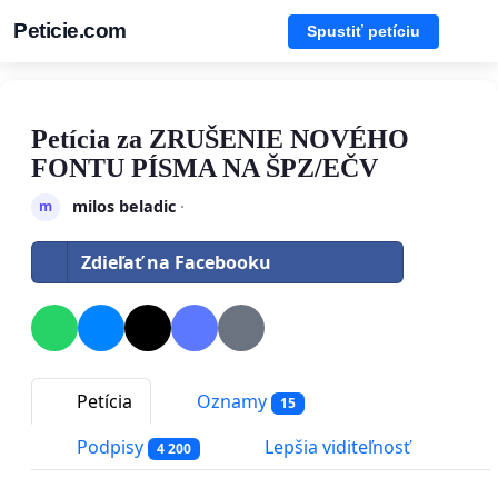
Peticie.com
Spustiť petíciu
Petícia za ZRUŠENIE NOVÉHO
FONTU PÍSMA NA ŠPZ/EČV
milos beladic
·
m
Zdieľať na Facebooku
Petícia
Oznamy
15
Podpisy
Lepšia viditeľnosť
4 200