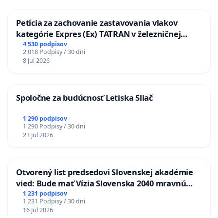
Petícia za zachovanie zastavovania vlakov
kategórie Expres (Ex) TATRAN v železničnej
stanici Púchov
4 530 podpisov
2 018 Podpisy / 30 dni
8 Jul 2026
Spoločne za budúcnosť Letiska Sliač
1 290 podpisov
1 290 Podpisy / 30 dni
23 Jul 2026
Otvorený list predsedovi Slovenskej akadémie
vied: Bude mať Vízia Slovenska 2040 mravnú
chrbticu?
1 231 podpisov
1 231 Podpisy / 30 dni
16 Jul 2026