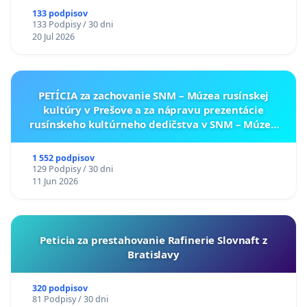
133 podpisov
133 Podpisy / 30 dni
20 Jul 2026
PETÍCIA za zachovanie SNM – Múzea rusínskej
kultúry v Prešove a za nápravu prezentácie
rusínskeho kultúrneho dedičstva v SNM – Múzeu
ukrajinskej kultúry vo Svidníku
1 552 podpisov
129 Podpisy / 30 dni
11 Jun 2026
Peticia za prestahovanie Rafinerie Slovnaft z
Bratislavy
320 podpisov
81 Podpisy / 30 dni