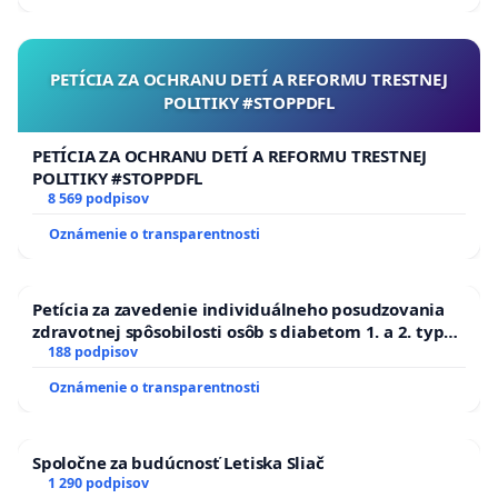
PETÍCIA ZA OCHRANU DETÍ A REFORMU TRESTNEJ
POLITIKY #STOPPDFL
PETÍCIA ZA OCHRANU DETÍ A REFORMU TRESTNEJ
POLITIKY #STOPPDFL
8 569 podpisov
Oznámenie o transparentnosti
Petícia za zavedenie individuálneho posudzovania
zdravotnej spôsobilosti osôb s diabetom 1. a 2. typu
pri prijímaní do Policajného zboru SR
188 podpisov
Oznámenie o transparentnosti
Spoločne za budúcnosť Letiska Sliač
1 290 podpisov