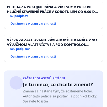
PETÍCIA ZA POKOJNÉ RÁNA A VÍKENDY V PREŠOVE
HLUČNÉ STAVEBNÉ PRÁCE V SOBOTU LEN OD 9.00 DO
13.00 HOD., CEZ PRACOVNÝ TÝŽDEŇ CIEĽ 8.00 – 18.00
67 podpisov
HOD. A PRAVIDELNÁ KONTROLA STAVBY C-AREA NA
Oznámenie o transparentnosti
ĎUMBIERSKEJ/MAGU
VÝZVA ZA ZACHOVANIE ZÁVLAHOVÝCH KANÁLOV VO
VÝLUČNOM VLASTNÍCTVE A POD KONTROLOU
SLOVENSKEJ REPUBLIKY & žiadosť na riešenie
609 podpisov
zanedbaného stavu závlahových a odvodňovacích
Oznámenie o transparentnosti
kanálov na Slovensku
ZAČNITE VLASTNÚ PETÍCIU
Je tu niečo, čo chcete zmeniť?
Zmena sa nestane tým, že zostaneme ticho.
Autor tejto petície sa postavil a podnikol kroky.
Spravíte to isté?