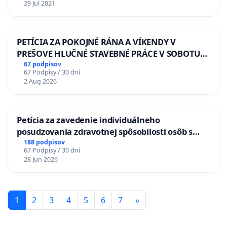
29 Jul 2021
PETÍCIA ZA POKOJNÉ RÁNA A VÍKENDY V
PREŠOVE HLUČNÉ STAVEBNÉ PRÁCE V SOBOTU
LEN OD 9.00 DO 13.00 HOD., CEZ PRACOVNÝ
67 podpisov
67 Podpisy / 30 dni
TÝŽDEŇ CIEĽ 8.00 – 18.00 HOD. A PRAVIDELNÁ
2 Aug 2026
KONTROLA STAVBY C-AREA NA
ĎUMBIERSKEJ/MAGU
Petícia za zavedenie individuálneho
posudzovania zdravotnej spôsobilosti osôb s
diabetom 1. a 2. typu pri prijímaní do
188 podpisov
67 Podpisy / 30 dni
Policajného zboru SR
28 Jun 2026
1
2
3
4
5
6
7
»