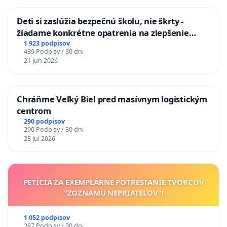
Deti si zaslúžia bezpečnú školu, nie škrty -
žiadame konkrétne opatrenia na zlepšenie
situácie v školstve
1 923 podpisov
439 Podpisy / 30 dni
21 Jun 2026
Chráňme Veľký Biel pred masívnym logistickým
centrom
290 podpisov
290 Podpisy / 30 dni
23 Jul 2026
PETÍCIA ZA EXEMPLÁRNE POTRESTANIE TVORCOV
"ZOZNAMU NEPRIATEĽOV"!
1 052 podpisov
287 Podpisy / 30 dni