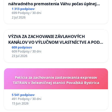
náhradného premostenia Váhu počas úplnej
uzávery Vážskeho mosta v Komárne
1 313 podpisov
699 Podpisy / 30 dni
2 Jul 2026
VÝZVA ZA ZACHOVANIE ZÁVLAHOVÝCH
KANÁLOV VO VÝLUČNOM VLASTNÍCTVE A POD
KONTROLOU SLOVENSKEJ REPUBLIKY & žiadosť
609 podpisov
609 Podpisy / 30 dni
na riešenie zanedbaného stavu závlahových a
23 Jul 2026
odvodňovacích kanálov na Slovensku
Petícia za zachovanie zastavovania expresov
TATRAN v železničnej stanici Považská Bystrica
5 541 podpisov
491 Podpisy / 30 dni
15 Jun 2026