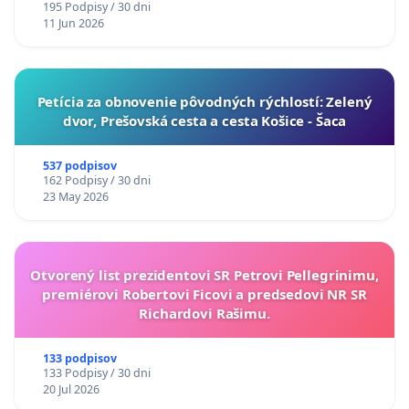
195 Podpisy / 30 dni
11 Jun 2026
​Petícia za obnovenie pôvodných rýchlostí: Zelený
dvor, Prešovská cesta a cesta Košice - Šaca
537 podpisov
162 Podpisy / 30 dni
23 May 2026
Otvorený list prezidentovi SR Petrovi Pellegrinimu,
premiérovi Robertovi Ficovi a predsedovi NR SR
Richardovi Rašimu.
133 podpisov
133 Podpisy / 30 dni
20 Jul 2026