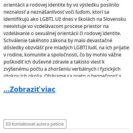
orientácii a rodovej identite by vo výsledku posilnilo
neznalosť a neznášanlivosť voči ľuďom, ktorí sa
identifikujú ako LGBTI. Už dnes v školách na Slovensku
neexistuje vo vzdelávacom procese priestor na
vzdelávanie o sexuálnej orientácii či rodovej identite.
Schválenie takéhoto zákona by malo devastačné
dôsledky obzvlášť pre mladých LGBTI ľudí, na ich prijatie
v rodine, komunite a spoločnosti, čo by mohlo vážne
poškodiť ich duševné zdravie a takisto viesť k
zvýšenému počtu a zhoršeniu verbálnych i fyzických
útokov ich okolia. Obávame sa preto o bezpečnosť a
životy LGBTI mládeže.
...Zobraziť viac
Keďže na Slovensku nemáme k dispozícii komplexné
dáta, na základe svetových výskumov predpokladáme,
že viac ako polovica LGBTI ľudí zažíva depresie a
úzkosti, na čom má obrovský podiel práve nedostatok
ich prijatia v spoločnosti, podporený politikami
Kontaktovať autora petície
namierenými proti ich identite i samotnej existencii. V