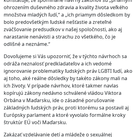
konštatuje, že spomínané návrhy zákonov sú „priamym
ohrozením duševného zdravia a kvality života veľkého
množstva mladých ľudí,“ a „ich priamym dôsledkom by
bolo predovšetkým ľudské nešťastie a zreteľné
zväčšovanie predsudkov v našej spoločnosti, ako aj
narastanie nenávisti a strachu zo všetkého, čo je
odlišné a neznáme.“
Dovoľujeme si Vás upozorniť, že v týchto návrhoch sa
odráža neznalosť predkladateľov a ich vedomé
ignorovanie problematiky ľudských práv LGBTI ľudí, ako
aj toho, aké reálne dôsledky by takéto zákony mali na
ich životy. V prípade návrhov, ktoré takmer navlas
kopírujú zákony nedávno schválené vládou Viktora
Orbána v Maďarsku, ide o zásadné porušovanie
základných ľudských práv, proti ktorému sa postavil aj
Európsky parlament a ktoré vyvolalo formálne kroky
štruktúr EÚ voči Maďarsku.
Zakázať vzdelávanie detí a mládeže o sexuálnej