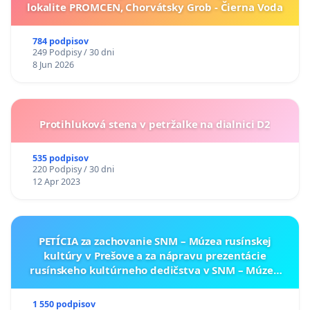
Mgr. Ľudmila Vysocká
lokalite PROMCEN, Chorvátsky Grob - Čierna Voda
784 podpisov
249 Podpisy / 30 dni
8 Jun 2026
Protihluková stena v petržalke na dialnici D2
535 podpisov
220 Podpisy / 30 dni
12 Apr 2023
PETÍCIA za zachovanie SNM – Múzea rusínskej
kultúry v Prešove a za nápravu prezentácie
rusínskeho kultúrneho dedičstva v SNM – Múzeu
ukrajinskej kultúry vo Svidníku
1 550 podpisov