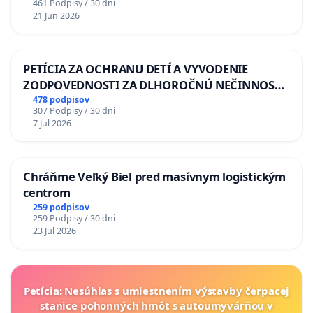
461 Podpisy / 30 dni
MUDr. Matúš Virčík
21 Jun 2026
MUDr. Miroslava Palušná
Mgr. Andrea Takáčová
PETÍCIA ZA OCHRANU DETÍ A VYVODENIE
ZODPOVEDNOSTI ZA DLHOROČNÚ NEČINNOSŤ
MUDr. Veronika Virčíková
A ZLYHANIE ŠTÁTU
478 podpisov
307 Podpisy / 30 dni
Mgr. Bibiana Jozefiaková
7 Jul 2026
MUDr. Silvia Janovská
Mgr. Simona Vašíčková
Chráňme Veľký Biel pred masívnym logistickým
centrom
MUDr. Lesya Geci
259 podpisov
259 Podpisy / 30 dni
Mgr. Adam Virčík
23 Jul 2026
MyMamy, o. z., Prešov:
Apolónia Sejková
Petícia: Nesúhlas s umiestnením výstavby čerpacej
stanice pohonných hmôt s autoumyvárňou v