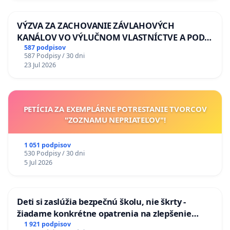
Ženské kruhy
VÝZVA ZA ZACHOVANIE ZÁVLAHOVÝCH
KANÁLOV VO VÝLUČNOM VLASTNÍCTVE A POD
Education for Equality and Ecology – Edeqec
KONTROLOU SLOVENSKEJ REPUBLIKY & žiadosť
587 podpisov
587 Podpisy / 30 dni
na riešenie zanedbaného stavu závlahových a
Queer Slovakia
23 Jul 2026
odvodňovacích kanálov na Slovensku
Tepláreň
Diversity Pro, o. z.
PETÍCIA ZA EXEMPLÁRNE POTRESTANIE TVORCOV
"ZOZNAMU NEPRIATEĽOV"!
o. z. Možnosť voľby:
štatutárna zástupkyňa Mgr. Adriana Mesochoritisová –
1 051 podpisov
530 Podpisy / 30 dni
členka Rady vlády SR pre ľudské práva, národnostné
5 Jul 2026
menšiny a rodovú rovnosť, podpredsedníčka Výboru
pre rodovú rovnosť
No More Stigma n. o., ktorá združuje mladých
Deti si zaslúžia bezpečnú školu, nie škrty -
žiadame konkrétne opatrenia na zlepšenie
psychiatrov a psychológov:
situácie v školstve
1 921 podpisov