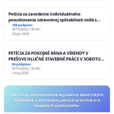
Petícia za zavedenie individuálneho
posudzovania zdravotnej spôsobilosti osôb s
diabetom 1. a 2. typu pri prijímaní do
188 podpisov
68 Podpisy / 30 dni
Policajného zboru SR
28 Jun 2026
PETÍCIA ZA POKOJNÉ RÁNA A VÍKENDY V
PREŠOVE HLUČNÉ STAVEBNÉ PRÁCE V SOBOTU
LEN OD 9.00 DO 13.00 HOD., CEZ PRACOVNÝ
66 podpisov
66 Podpisy / 30 dni
TÝŽDEŇ CIEĽ 8.00 – 18.00 HOD. A PRAVIDELNÁ
2 Aug 2026
KONTROLA STAVBY C-AREA NA
ĎUMBIERSKEJ/MAGU
Petícia za prehodnotenie legislatívy elektrických
kolobežiek a vytvorenie jasných pravidiel pre
dospelých používateľov