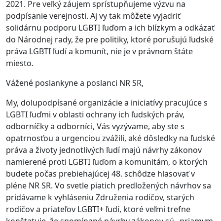
2021. Pre veľký záujem sprístupňujeme výzvu na
podpísanie verejnosti. Aj vy tak môžete vyjadriť
solidárnu podporu LGBTI ľuďom a ich blízkym a odkázať
do Národnej rady, že pre politiky, ktoré porušujú ľudské
práva LGBTI ľudí a komunít, nie je v právnom štáte
miesto.
Vážené poslankyne a poslanci NR SR,
My, dolupodpísané organizácie a iniciatívy pracujúce s
LGBTI ľuďmi v oblasti ochrany ich ľudských práv,
odborníčky a odborníci, Vás vyzývame, aby ste s
opatrnosťou a urgenciou zvážili, aké dôsledky na ľudské
práva a životy jednotlivých ľudí majú návrhy zákonov
namierené proti LGBTI ľuďom a komunitám, o ktorých
budete počas prebiehajúcej 48. schôdze hlasovať v
pléne NR SR. Vo svetle piatich predložených návrhov sa
pridávame k vyhláseniu Združenia rodičov, starých
rodičov a priateľov LGBTI+ ľudí, ktoré veľmi trefne