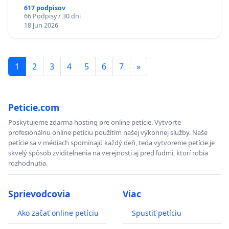
617 podpisov
66 Podpisy / 30 dni
18 Jun 2026
1
2
3
4
5
6
7
»
Peticie.com
Poskytujeme zdarma hosting pre online petície. Vytvorte
profesionálnu online petíciu použítím našej výkonnej služby. Naše
petície sa v médiach spomínajú každý deň, teda vytvorenie petície je
skvelý spôsob zviditelnenia na verejnosti aj pred ľudmi, ktorí robia
rozhodnutia.
Sprievodcovia
Viac
Ako začať online petíciu
Spustiť petíciu