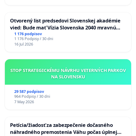
Amnesty International Slovensko
Združenie rodičov, starých rodičov a priateľov LGBTI+
Otvorený list predsedovi Slovenskej akadémie
ľudí
vied: Bude mať Vízia Slovenska 2040 mravnú
chrbticu?
1 176 podpisov
Iniciatíva Inakosť
1 176 Podpisy / 30 dni
16 Jul 2026
Dúhové rodiny, o. z.
Študentský spolok LIGHT* pri Filozofickej fakulte
STOP STRATEGICKÉMU NÁVRHU VETERNÝCH PARKOV
Univerzity Komenského
NA SLOVENSKU
SIGNUM – Dúhoví kresťania
29 587 podpisov
PRIDE Banská Bystrica
964 Podpisy / 30 dni
7 May 2026
Inokraj, neformálna občianska iniciatíva
Christián Havlíček, sociálny poradca - inPoradňa,
Petícia/žiadosť za zabezpečenie dočasného
Iniciatíva Inakosť
náhradného premostenia Váhu počas úplnej