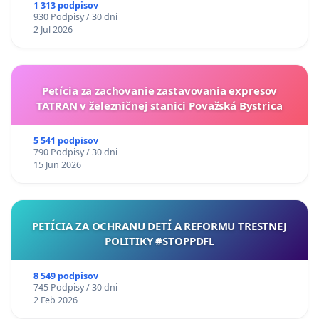
Dúhový PRIDE Bratislava
uzávery Vážskeho mosta v Komárne
1 313 podpisov
930 Podpisy / 30 dni
2 Jul 2026
Kultúrne centrum Diera do sveta
Ida Želinská, sociálna poradkyňa
Petícia za zachovanie zastavovania expresov
Ivana Klimentová PhD., sociálna poradkyňa
TATRAN v železničnej stanici Považská Bystrica
Nikoleta Kuglerová, psychologička a výskumníčka
5 541 podpisov
Záhrada – Centrum nezávislej kultúry, n. o.
790 Podpisy / 30 dni
15 Jun 2026
Športový klub Lotosové kvety, o. z.
PETÍCIA ZA OCHRANU DETÍ A REFORMU TRESTNEJ
Z lavíc do ulíc
POLITIKY #STOPPDFL
projekt neon o. z.
8 549 podpisov
745 Podpisy / 30 dni
Mgr. Paula Jójárt, MA
2 Feb 2026