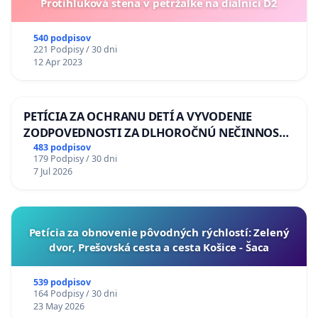
Protihluková stena v petržalke na dialnici D2
540 podpisov
221 Podpisy / 30 dni
12 Apr 2023
PETÍCIA ZA OCHRANU DETÍ A VYVODENIE
ZODPOVEDNOSTI ZA DLHOROČNÚ NEČINNOSŤ
A ZLYHANIE ŠTÁTU
483 podpisov
179 Podpisy / 30 dni
7 Jul 2026
​Petícia za obnovenie pôvodných rýchlostí: Zelený
dvor, Prešovská cesta a cesta Košice - Šaca
539 podpisov
164 Podpisy / 30 dni
23 May 2026