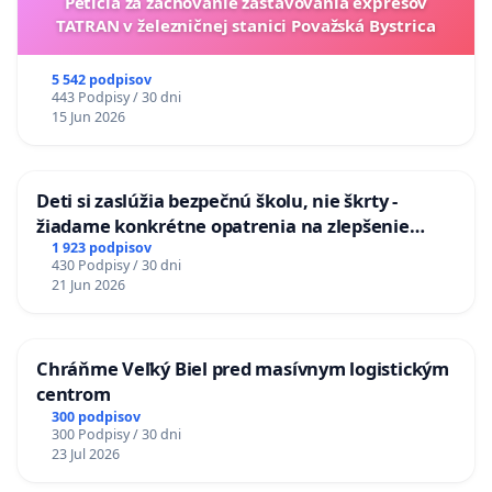
Petícia za zachovanie zastavovania expresov
TATRAN v železničnej stanici Považská Bystrica
5 542 podpisov
443 Podpisy / 30 dni
15 Jun 2026
Deti si zaslúžia bezpečnú školu, nie škrty -
žiadame konkrétne opatrenia na zlepšenie
situácie v školstve
1 923 podpisov
430 Podpisy / 30 dni
21 Jun 2026
Chráňme Veľký Biel pred masívnym logistickým
centrom
300 podpisov
300 Podpisy / 30 dni
23 Jul 2026