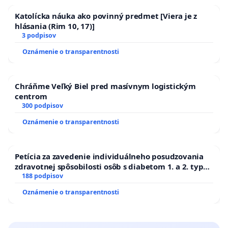
Katolícka náuka ako povinný predmet [Viera je z
hlásania (Rim 10, 17)]
3 podpisov
Oznámenie o transparentnosti
Chráňme Veľký Biel pred masívnym logistickým
centrom
300 podpisov
Oznámenie o transparentnosti
Petícia za zavedenie individuálneho posudzovania
zdravotnej spôsobilosti osôb s diabetom 1. a 2. typu
pri prijímaní do Policajného zboru SR
188 podpisov
Oznámenie o transparentnosti