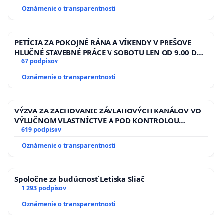
Oznámenie o transparentnosti
PETÍCIA ZA POKOJNÉ RÁNA A VÍKENDY V PREŠOVE
HLUČNÉ STAVEBNÉ PRÁCE V SOBOTU LEN OD 9.00 DO
13.00 HOD., CEZ PRACOVNÝ TÝŽDEŇ CIEĽ 8.00 – 18.00
67 podpisov
HOD. A PRAVIDELNÁ KONTROLA STAVBY C-AREA NA
Oznámenie o transparentnosti
ĎUMBIERSKEJ/MAGU
VÝZVA ZA ZACHOVANIE ZÁVLAHOVÝCH KANÁLOV VO
VÝLUČNOM VLASTNÍCTVE A POD KONTROLOU
SLOVENSKEJ REPUBLIKY & žiadosť na riešenie
619 podpisov
zanedbaného stavu závlahových a odvodňovacích
Oznámenie o transparentnosti
kanálov na Slovensku
Spoločne za budúcnosť Letiska Sliač
1 293 podpisov
Oznámenie o transparentnosti