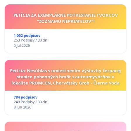
PETÍCIA ZA EXEMPLÁRNE POTRESTANIE TVORCOV
"ZOZNAMU NEPRIATEĽOV"!
1 052 podpisov
263 Podpisy / 30 dni
5 Jul 2026
Petícia: Nesúhlas s umiestnením výstavby čerpacej
stanice pohonných hmôt s autoumyvárňou v
lokalite PROMCEN, Chorvátsky Grob - Čierna Voda
784 podpisov
249 Podpisy / 30 dni
8 Jun 2026