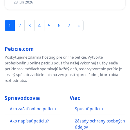
28 Jun 2026
1
2
3
4
5
6
7
»
Peticie.com
Poskytujeme zdarma hosting pre online petície. Vytvorte
profesionálnu online petíciu použítím našej výkonnej služby. Naše
petície sa v médiach spomínajú každý deň, teda vytvorenie petície je
skvelý spôsob zviditelnenia na verejnosti aj pred ľudmi, ktorí robia
rozhodnutia.
Sprievodcovia
Viac
Ako začať online petíciu
Spustiť petíciu
Ako napísať petíciu?
Zásady ochrany osobných
údajov