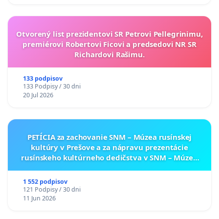
Otvorený list prezidentovi SR Petrovi Pellegrinimu,
premiérovi Robertovi Ficovi a predsedovi NR SR
Richardovi Rašimu.
133 podpisov
133 Podpisy / 30 dni
20 Jul 2026
PETÍCIA za zachovanie SNM – Múzea rusínskej
kultúry v Prešove a za nápravu prezentácie
rusínskeho kultúrneho dedičstva v SNM – Múzeu
ukrajinskej kultúry vo Svidníku
1 552 podpisov
121 Podpisy / 30 dni
11 Jun 2026