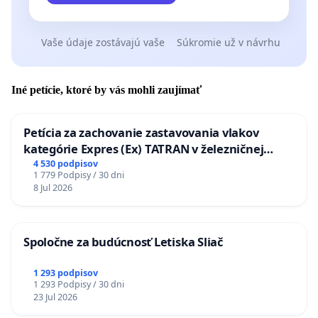
Vaše údaje zostávajú vaše
Súkromie už v návrhu
Iné petície, ktoré by vás mohli zaujímať
Petícia za zachovanie zastavovania vlakov
kategórie Expres (Ex) TATRAN v železničnej
stanici Púchov
4 530 podpisov
1 779 Podpisy / 30 dni
8 Jul 2026
Spoločne za budúcnosť Letiska Sliač
1 293 podpisov
1 293 Podpisy / 30 dni
23 Jul 2026