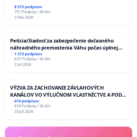
8 573 podpisov
751 Podpisy / 30 dni
2 Feb 2026
Petícia/žiadosť za zabezpečenie dočasného
náhradného premostenia Váhu počas úplnej
uzávery Vážskeho mosta v Komárne
1 313 podpisov
672 Podpisy / 30 dni
2 Jul 2026
VÝZVA ZA ZACHOVANIE ZÁVLAHOVÝCH
KANÁLOV VO VÝLUČNOM VLASTNÍCTVE A POD
KONTROLOU SLOVENSKEJ REPUBLIKY & žiadosť
619 podpisov
619 Podpisy / 30 dni
na riešenie zanedbaného stavu závlahových a
23 Jul 2026
odvodňovacích kanálov na Slovensku