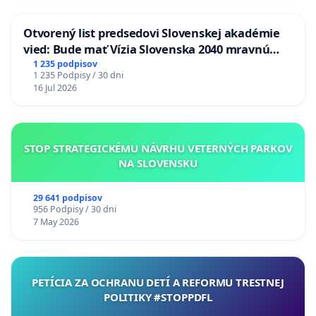
Otvorený list predsedovi Slovenskej akadémie
vied: Bude mať Vízia Slovenska 2040 mravnú
chrbticu?
1 235 podpisov
1 235 Podpisy / 30 dni
16 Jul 2026
STOP STRATEGICKÉMU NÁVRHU VETERNÝCH PARKOV
NA SLOVENSKU
29 641 podpisov
956 Podpisy / 30 dni
7 May 2026
PETÍCIA ZA OCHRANU DETÍ A REFORMU TRESTNEJ
POLITIKY #STOPPDFL