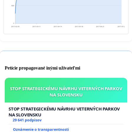
829
0
2017-02-05
2017-03-11
2017-04-14
2017-05-18
2017-06-21
2017-07-25
Petície propagované inými užívateľmi
STOP STRATEGICKÉMU NÁVRHU VETERNÝCH PARKOV
NA SLOVENSKU
STOP STRATEGICKÉMU NÁVRHU VETERNÝCH PARKOV
NA SLOVENSKU
29 641 podpisov
Oznámenie o transparentnosti