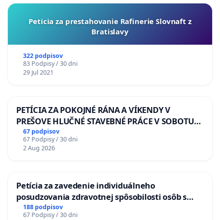
Peticia za prestahovanie Rafinerie Slovnaft z
Bratislavy
322 podpisov
83 Podpisy / 30 dni
29 Jul 2021
PETÍCIA ZA POKOJNÉ RÁNA A VÍKENDY V
PREŠOVE HLUČNÉ STAVEBNÉ PRÁCE V SOBOTU
LEN OD 9.00 DO 13.00 HOD., CEZ PRACOVNÝ
67 podpisov
67 Podpisy / 30 dni
TÝŽDEŇ CIEĽ 8.00 – 18.00 HOD. A PRAVIDELNÁ
2 Aug 2026
KONTROLA STAVBY C-AREA NA
ĎUMBIERSKEJ/MAGU
Petícia za zavedenie individuálneho
posudzovania zdravotnej spôsobilosti osôb s
diabetom 1. a 2. typu pri prijímaní do
188 podpisov
67 Podpisy / 30 dni
Policajného zboru SR