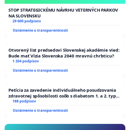
STOP STRATEGICKÉMU NÁVRHU VETERNÝCH PARKOV
NA SLOVENSKU
29 600 podpisov
Oznámenie o transparentnosti
Otvorený list predsedovi Slovenskej akadémie vied:
Bude mať Vízia Slovenska 2040 mravnú chrbticu?
1 204 podpisov
Oznámenie o transparentnosti
Petícia za zavedenie individuálneho posudzovania
zdravotnej spôsobilosti osôb s diabetom 1. a 2. typu
pri prijímaní do Policajného zboru SR
188 podpisov
Oznámenie o transparentnosti