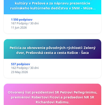
kultúry v Prešove a za nápravu prezentácie
rusínskeho kultúrneho dedičstva v SNM – Múzeu
ukrajinskej kultúry vo Svidníku
1 550 podpisov
167 Podpisy / 30 dni
11 Jun 2026
​Petícia za obnovenie pôvodných rýchlostí: Zelený
dvor, Prešovská cesta a cesta Košice - Šaca
537 podpisov
162 Podpisy / 30 dni
23 May 2026
Otvorený list prezidentovi SR Petrovi Pellegrinimu,
premiérovi Robertovi Ficovi a predsedovi NR SR
Richardovi Rašimu.