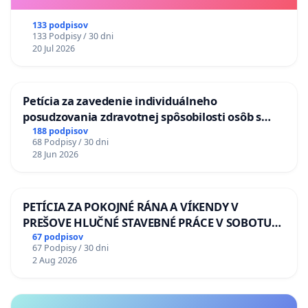
133 podpisov
133 Podpisy / 30 dni
20 Jul 2026
Petícia za zavedenie individuálneho
posudzovania zdravotnej spôsobilosti osôb s
diabetom 1. a 2. typu pri prijímaní do
188 podpisov
68 Podpisy / 30 dni
Policajného zboru SR
28 Jun 2026
PETÍCIA ZA POKOJNÉ RÁNA A VÍKENDY V
PREŠOVE HLUČNÉ STAVEBNÉ PRÁCE V SOBOTU
LEN OD 9.00 DO 13.00 HOD., CEZ PRACOVNÝ
67 podpisov
67 Podpisy / 30 dni
TÝŽDEŇ CIEĽ 8.00 – 18.00 HOD. A PRAVIDELNÁ
2 Aug 2026
KONTROLA STAVBY C-AREA NA
ĎUMBIERSKEJ/MAGU