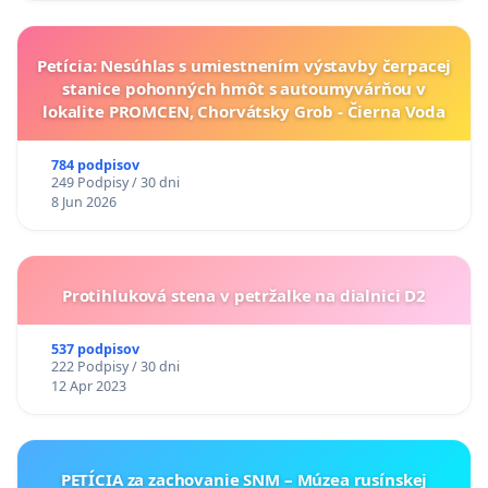
Petícia: Nesúhlas s umiestnením výstavby čerpacej
stanice pohonných hmôt s autoumyvárňou v
lokalite PROMCEN, Chorvátsky Grob - Čierna Voda
784 podpisov
249 Podpisy / 30 dni
8 Jun 2026
Protihluková stena v petržalke na dialnici D2
537 podpisov
222 Podpisy / 30 dni
12 Apr 2023
PETÍCIA za zachovanie SNM – Múzea rusínskej