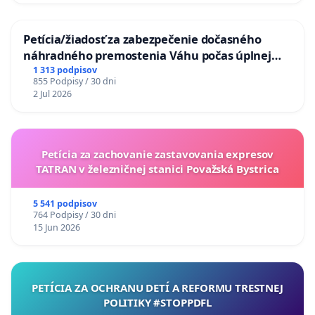
Petícia/žiadosť za zabezpečenie dočasného
náhradného premostenia Váhu počas úplnej
uzávery Vážskeho mosta v Komárne
1 313 podpisov
855 Podpisy / 30 dni
2 Jul 2026
Petícia za zachovanie zastavovania expresov
TATRAN v železničnej stanici Považská Bystrica
5 541 podpisov
764 Podpisy / 30 dni
15 Jun 2026
PETÍCIA ZA OCHRANU DETÍ A REFORMU TRESTNEJ
POLITIKY #STOPPDFL