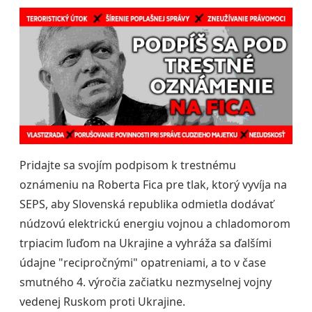
Pridajte sa svojím podpisom k trestnému
oznámeniu na Roberta Fica pre tlak, ktorý vyvíja na
SEPS, aby Slovenská republika odmietla dodávať
núdzovú elektrickú energiu vojnou a chladomorom
trpiacim ľuďom na Ukrajine a vyhráža sa ďalšími
údajne "recipročnými" opatreniami, a to v čase
smutného 4. výročia začiatku nezmyselnej vojny
vedenej Ruskom proti Ukrajine.