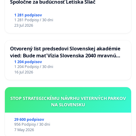
Spoločne za budúcnosť Letiska Sliač
1 281 podpisov
1 281 Podpisy / 30 dni
23 Jul 2026
Otvorený list predsedovi Slovenskej akadémie
vied: Bude mať Vízia Slovenska 2040 mravnú
chrbticu?
1 204 podpisov
1 204 Podpisy / 30 dni
16 Jul 2026
STOP STRATEGICKÉMU NÁVRHU VETERNÝCH PARKOV
NA SLOVENSKU
29 600 podpisov
956 Podpisy / 30 dni
7 May 2026