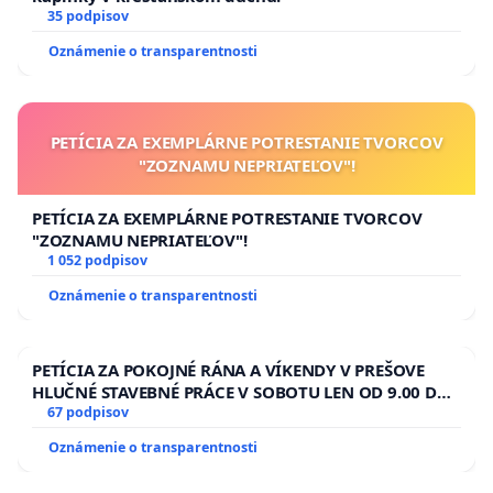
35 podpisov
Oznámenie o transparentnosti
PETÍCIA ZA EXEMPLÁRNE POTRESTANIE TVORCOV
"ZOZNAMU NEPRIATEĽOV"!
PETÍCIA ZA EXEMPLÁRNE POTRESTANIE TVORCOV
"ZOZNAMU NEPRIATEĽOV"!
1 052 podpisov
Oznámenie o transparentnosti
PETÍCIA ZA POKOJNÉ RÁNA A VÍKENDY V PREŠOVE
HLUČNÉ STAVEBNÉ PRÁCE V SOBOTU LEN OD 9.00 DO
13.00 HOD., CEZ PRACOVNÝ TÝŽDEŇ CIEĽ 8.00 – 18.00
67 podpisov
HOD. A PRAVIDELNÁ KONTROLA STAVBY C-AREA NA
Oznámenie o transparentnosti
ĎUMBIERSKEJ/MAGU