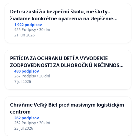
Deti si zaslúžia bezpečnú školu, nie škrty -
žiadame konkrétne opatrenia na zlepšenie
situácie v školstve
1 922 podpisov
455 Podpisy / 30 dni
21 Jun 2026
PETÍCIA ZA OCHRANU DETÍ A VYVODENIE
ZODPOVEDNOSTI ZA DLHOROČNÚ NEČINNOSŤ
A ZLYHANIE ŠTÁTU
480 podpisov
267 Podpisy / 30 dni
7 Jul 2026
Chráňme Veľký Biel pred masívnym logistickým
centrom
262 podpisov
262 Podpisy / 30 dni
23 Jul 2026