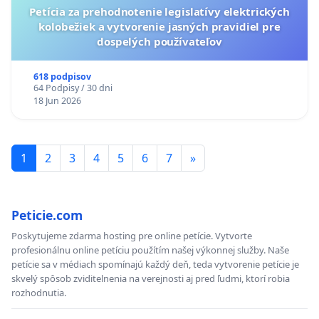
Petícia za prehodnotenie legislatívy elektrických
kolobežiek a vytvorenie jasných pravidiel pre
dospelých používateľov
618 podpisov
64 Podpisy / 30 dni
18 Jun 2026
1
2
3
4
5
6
7
»
Peticie.com
Poskytujeme zdarma hosting pre online petície. Vytvorte
profesionálnu online petíciu použítím našej výkonnej služby. Naše
petície sa v médiach spomínajú každý deň, teda vytvorenie petície je
skvelý spôsob zviditelnenia na verejnosti aj pred ľudmi, ktorí robia
rozhodnutia.