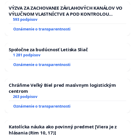
VÝZVA ZA ZACHOVANIE ZÁVLAHOVÝCH KANÁLOV VO
VÝLUČNOM VLASTNÍCTVE A POD KONTROLOU
SLOVENSKEJ REPUBLIKY & žiadosť na riešenie
593 podpisov
zanedbaného stavu závlahových a odvodňovacích
Oznámenie o transparentnosti
kanálov na Slovensku
Spoločne za budúcnosť Letiska Sliač
1 281 podpisov
Oznámenie o transparentnosti
Chráňme Veľký Biel pred masívnym logistickým
centrom
263 podpisov
Oznámenie o transparentnosti
Katolícka náuka ako povinný predmet [Viera je z
hlásania (Rim 10, 17)]