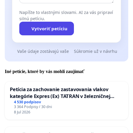
Napíšte to vlastnými slovami. AI za vás pripraví
silnú petíciu.
Vytvoriť petíciu
Vaše údaje zostávajú vaše
Súkromie už v návrhu
Iné petície, ktoré by vás mohli zaujímať
Petícia za zachovanie zastavovania vlakov
kategórie Expres (Ex) TATRAN v železničnej
stanici Púchov
4 530 podpisov
3 364 Podpisy / 30 dni
8 Jul 2026