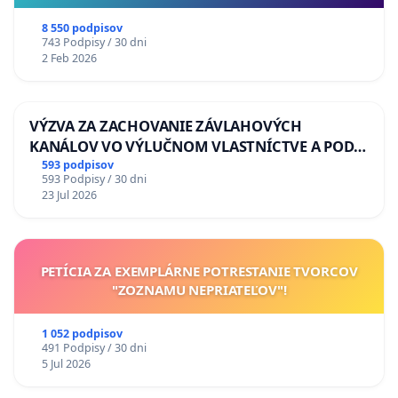
8 550 podpisov
743 Podpisy / 30 dni
2 Feb 2026
VÝZVA ZA ZACHOVANIE ZÁVLAHOVÝCH
KANÁLOV VO VÝLUČNOM VLASTNÍCTVE A POD
KONTROLOU SLOVENSKEJ REPUBLIKY & žiadosť
593 podpisov
593 Podpisy / 30 dni
na riešenie zanedbaného stavu závlahových a
23 Jul 2026
odvodňovacích kanálov na Slovensku
PETÍCIA ZA EXEMPLÁRNE POTRESTANIE TVORCOV
"ZOZNAMU NEPRIATEĽOV"!
1 052 podpisov
491 Podpisy / 30 dni
5 Jul 2026