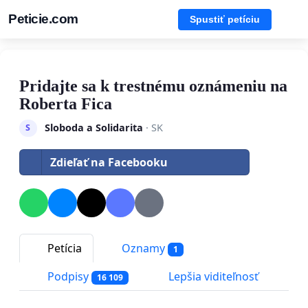
Peticie.com
Spustiť petíciu
Pridajte sa k trestnému oznámeniu na
Roberta Fica
Sloboda a Solidarita
· SK
S
Zdieľať na Facebooku
Petícia
Oznamy
1
Podpisy
Lepšia viditeľnosť
16 109