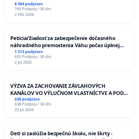
8 584 podpisov
745 Podpisy / 30 dni
2 Feb 2026
Petícia/žiadosť za zabezpečenie dočasného
náhradného premostenia Váhu počas úplnej
uzávery Vážskeho mosta v Komárne
1 313 podpisov
655 Podpisy / 30 dni
2 Jul 2026
VÝZVA ZA ZACHOVANIE ZÁVLAHOVÝCH
KANÁLOV VO VÝLUČNOM VLASTNÍCTVE A POD
KONTROLOU SLOVENSKEJ REPUBLIKY & žiadosť
638 podpisov
638 Podpisy / 30 dni
na riešenie zanedbaného stavu závlahových a
23 Jul 2026
odvodňovacích kanálov na Slovensku
Deti si zaslúžia bezpečnú školu, nie škrty -