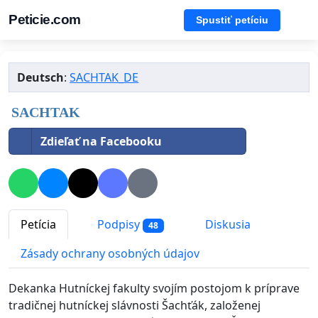
Peticie.com
Spustiť petíciu
Deutsch
:
SACHTAK_DE
SACHTAK
Zdieľať na Facebooku
Petícia
Podpisy
Diskusia
48
Zásady ochrany osobných údajov
Dekanka Hutníckej fakulty svojím postojom k príprave
tradičnej hutníckej slávnosti Šachťák, založenej