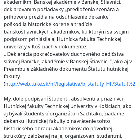
akademikmi Banskej akadémie v Banskej Štiavnici,
deklarovaním požiadavky „predloženia scenára a
príhovoru prezídia na odsúhlasenie dekanke“,
poškodila historické korene a tradície
banskoštiavnických akademikov, ku ktorým sa svojím
podpisom prihlásila aj Hutnícka fakulta Technickej
univerzity v Košiciach v dokumente:
„ Deklarácia pokračovateľov duchovného dedičstva
slávnej Baníckej akadémie v Banskej Štiavnici “, ako aj v
Preambule základného dokumentu Štatútu hutníckej
fakulty.
(
http://web.tuke.sk/hf/legislativa/b_statuty_HF/Stat
My, dole podpísaní študenti, absolventi a priaznivci
Hutníckej fakulty Technickej univerzity v Košiciach, ako
aj bývalí študentskí organizátori Šachťáku, žiadame
dekanku Hutníckej fakulty o navrátenie tohto
historického obradu akademikov do pôvodnej
štruktúry, založenej na jej organizovaní študentmi,