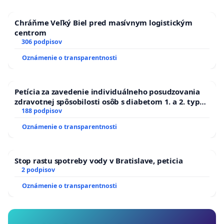
Chráňme Veľký Biel pred masívnym logistickým
centrom
306 podpisov
Oznámenie o transparentnosti
Petícia za zavedenie individuálneho posudzovania
zdravotnej spôsobilosti osôb s diabetom 1. a 2. typu
pri prijímaní do Policajného zboru SR
188 podpisov
Oznámenie o transparentnosti
Stop rastu spotreby vody v Bratislave, peticia
2 podpisov
Oznámenie o transparentnosti