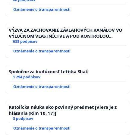
13.00 HOD., CEZ PRACOVNÝ TÝŽDEŇ CIEĽ 8.00 – 18.00
HOD. A PRAVIDELNÁ KONTROLA STAVBY C-AREA NA
Oznámenie o transparentnosti
ĎUMBIERSKEJ/MAGU
VÝZVA ZA ZACHOVANIE ZÁVLAHOVÝCH KANÁLOV VO
VÝLUČNOM VLASTNÍCTVE A POD KONTROLOU
SLOVENSKEJ REPUBLIKY & žiadosť na riešenie
638 podpisov
zanedbaného stavu závlahových a odvodňovacích
Oznámenie o transparentnosti
kanálov na Slovensku
Spoločne za budúcnosť Letiska Sliač
1 294 podpisov
Oznámenie o transparentnosti
Katolícka náuka ako povinný predmet [Viera je z
hlásania (Rim 10, 17)]
3 podpisov
Oznámenie o transparentnosti