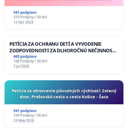
541 podpisov
215 Podpisy / 30 dni
12 Apr 2023
PETÍCIA ZA OCHRANU DETÍ A VYVODENIE
ZODPOVEDNOSTI ZA DLHOROČNÚ NEČINNOSŤ
A ZLYHANIE ŠTÁTU
483 podpisov
168 Podpisy / 30 dni
7 Jul 2026
​Petícia za obnovenie pôvodných rýchlostí: Zelený
dvor, Prešovská cesta a cesta Košice - Šaca
541 podpisov
166 Podpisy / 30 dni
23 May 2026