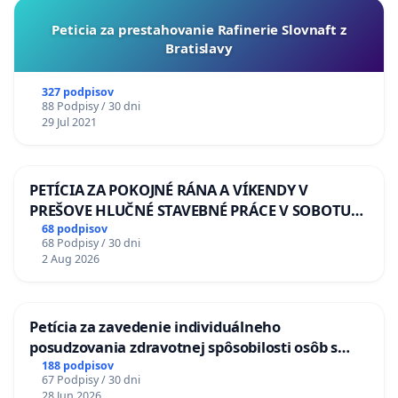
Peticia za prestahovanie Rafinerie Slovnaft z
Bratislavy
327 podpisov
88 Podpisy / 30 dni
29 Jul 2021
PETÍCIA ZA POKOJNÉ RÁNA A VÍKENDY V
PREŠOVE HLUČNÉ STAVEBNÉ PRÁCE V SOBOTU
LEN OD 9.00 DO 13.00 HOD., CEZ PRACOVNÝ
68 podpisov
68 Podpisy / 30 dni
TÝŽDEŇ CIEĽ 8.00 – 18.00 HOD. A PRAVIDELNÁ
2 Aug 2026
KONTROLA STAVBY C-AREA NA
ĎUMBIERSKEJ/MAGU
Petícia za zavedenie individuálneho
posudzovania zdravotnej spôsobilosti osôb s
diabetom 1. a 2. typu pri prijímaní do
188 podpisov
67 Podpisy / 30 dni
Policajného zboru SR
28 Jun 2026