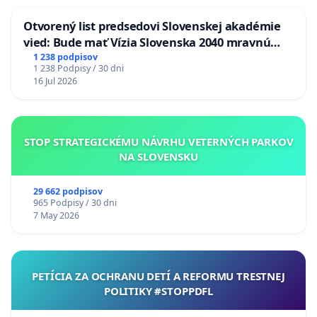
Otvorený list predsedovi Slovenskej akadémie
vied: Bude mať Vízia Slovenska 2040 mravnú
chrbticu?
1 238 podpisov
1 238 Podpisy / 30 dni
16 Jul 2026
STOP STRATEGICKÉMU NÁVRHU VETERNÝCH PARKOV
NA SLOVENSKU
29 662 podpisov
965 Podpisy / 30 dni
7 May 2026
PETÍCIA ZA OCHRANU DETÍ A REFORMU TRESTNEJ
POLITIKY #STOPPDFL