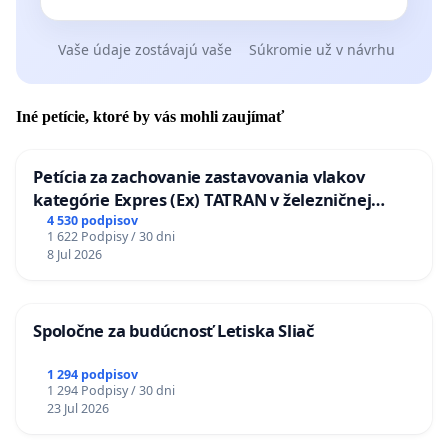
Vaše údaje zostávajú vaše
Súkromie už v návrhu
Iné petície, ktoré by vás mohli zaujímať
Petícia za zachovanie zastavovania vlakov
kategórie Expres (Ex) TATRAN v železničnej
stanici Púchov
4 530 podpisov
1 622 Podpisy / 30 dni
8 Jul 2026
Spoločne za budúcnosť Letiska Sliač
1 294 podpisov
1 294 Podpisy / 30 dni
23 Jul 2026