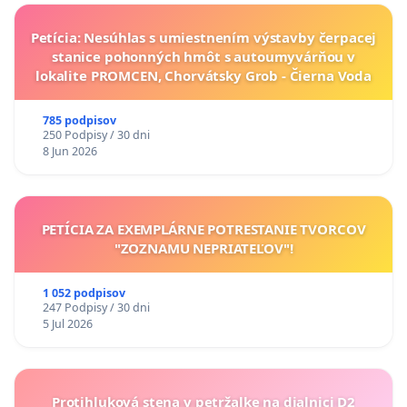
Petícia: Nesúhlas s umiestnením výstavby čerpacej
stanice pohonných hmôt s autoumyvárňou v
lokalite PROMCEN, Chorvátsky Grob - Čierna Voda
785 podpisov
250 Podpisy / 30 dni
8 Jun 2026
PETÍCIA ZA EXEMPLÁRNE POTRESTANIE TVORCOV
"ZOZNAMU NEPRIATEĽOV"!
1 052 podpisov
247 Podpisy / 30 dni
5 Jul 2026
Protihluková stena v petržalke na dialnici D2