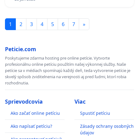
1
2
3
4
5
6
7
»
Peticie.com
Poskytujeme zdarma hosting pre online petície. Vytvorte
profesionálnu online petíciu použítím našej výkonnej služby. Naše
petície sa v médiach spomínajú každý deň, teda vytvorenie petície je
skvelý spôsob zviditelnenia na verejnosti aj pred ľudmi, ktorí robia
rozhodnutia.
Sprievodcovia
Viac
Ako začať online petíciu
Spustiť petíciu
Ako napísať petíciu?
Zásady ochrany osobných
údajov