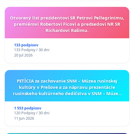
Otvorený list prezidentovi SR Petrovi Pellegrinimu,
premiérovi Robertovi Ficovi a predsedovi NR SR
Richardovi Rašimu.
133 podpisov
133 Podpisy / 30 dni
20 Jul 2026
PETÍCIA za zachovanie SNM – Múzea rusínskej
kultúry v Prešove a za nápravu prezentácie
rusínskeho kultúrneho dedičstva v SNM – Múzeu
ukrajinskej kultúry vo Svidníku
1 553 podpisov
120 Podpisy / 30 dni
11 Jun 2026