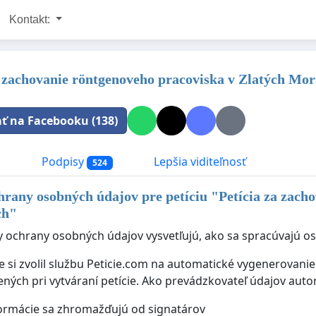
Kontakt:
a zachovanie röntgenoveho pracoviska v Zlatých Mo
ať na Facebooku (138)
a
Podpisy
Lepšia viditeľnosť
524
hrany osobných údajov pre petíciu "
Petícia za zach
ch
"
y ochrany osobných údajov vysvetľujú, ako sa spracúvajú oso
ie si zvolil službu Peticie.com na automatické vygenerovan
ených pri vytváraní petície. Ako prevádzkovateľ údajov auto
ormácie sa zhromažďujú od signatárov