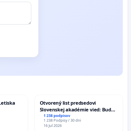
Letiska
Otvorený list predsedovi
Slovenskej akadémie vied: Bude
mať Vízia Slovenska 2040 mravnú
1 238 podpisov
1 238 Podpisy / 30 dni
chrbticu?
16 Jul 2026