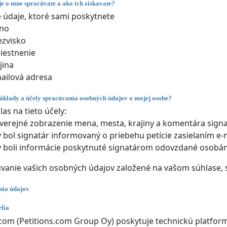
e o mne spracúvate a ako ich získavate?
údaje, ktoré sami poskytnete
no
ezvisko
iestnenie
jina
ailová adresa
áklady a účely spracúvania osobných údajov o mojej osobe?
las na tieto účely:
verejné zobrazenie mena, mesta, krajiny a komentára signa
 bol signatár informovaný o priebehu petície zasielaním e-
 boli informácie poskytnuté signatárom odovzdané osob
úvanie vašich osobných údajov založené na vašom súhlase, 
nia údajov
lia
.com (Petitions.com Group Oy) poskytuje technickú platform