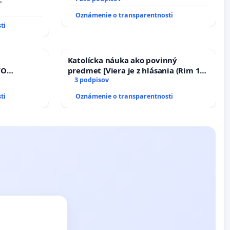
m 1. a 2.
Oznámenie o transparentnosti
cajného
ti
Katolícka náuka ako povinný
VO
predmet [Viera je z hlásania (Rim 10,
A POD
17)]
3 podpisov
REPUBLIKY
ti
Oznámenie o transparentnosti
nedbaného
dňovacích