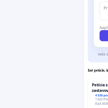
Napíš
Vaše ú
Iné petície,
Petícia 
zastavov
Expres (
4 530 po
1 622 Pod
stanici 
8 Jul 202