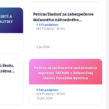
Petícia/žiadosť za zabezpečenie
DETÍ A
dočasného náhradného
OLITIKY
premostenia Váhu počas úplnej
1 313 podpisov
655 Podpisy / 30 dni
uzávery Vážskeho mosta v
Komárne
2 Jul 2026
ú školu,
Petícia za zachovanie zastavovania
krétne
expresov TATRAN v železničnej
ituácie v
stanici Považská Bystrica
5 542 podpisov
418 Podpisy / 30 dni
15 Jun 2026