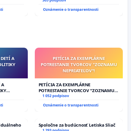
rbticu?
305 podpisov
ti
Oznámenie o transparentnosti
DETÍ A
PETÍCIA ZA EXEMPLÁRNE
OLITIKY
POTRESTANIE TVORCOV "ZOZNAMU
NEPRIATEĽOV"!
 A
PETÍCIA ZA EXEMPLÁRNE
IKY
POTRESTANIE TVORCOV "ZOZNAMU
NEPRIATEĽOV"!
1 052 podpisov
ti
Oznámenie o transparentnosti
viduálneho
Spoločne za budúcnosť Letiska Sliač
1 293 podpisov