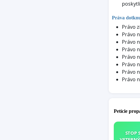
poskytl
Práva dotkn
Právo z
Právo n
Právo n
Právo n
Právo n
Právo n
Právo n
Právo 
Petície pro
STOP 
VETERNÝ