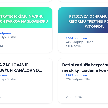
STRATEGICKÉMU NÁVRHU
PETÍCIA ZA OCHRANU 
CH PARKOV NA SLOVENSKU
REFORMU TRESTNEJ P
#STOPPDFL
odpisov
sy / 30 dni
8 584 podpisov
745 Podpisy / 30 dni
26
2 Feb 2026
ZA ZACHOVANIE
Deti si zaslúžia bezpečn
OVÝCH KANÁLOV VO
nie škrty - žiadame kon
OM VLASTNÍCTVE A POD
opatrenia na zlepšenie s
pisov
1 923 podpisov
sy / 30 dni
429 Podpisy / 30 dni
LOU SLOVENSKEJ
školstve
Y & žiadosť na riešenie
ného stavu závlahových
ňovacích kanálov na
26
21 Jun 2026
ku