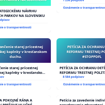
Slovenska 2040 mravnú ch
1 238 podpisov
Oznámenie o transparentnos
RATEGICKÉMU NÁVRHU
CH PARKOV NA SLOVENSKU
odpisov
e o transparentnosti
ončenie starej prícestnej
PETÍCIA ZA OCHRANU 
kej kaplnky v kresťanskom
REFORMU TRESTNEJ P
duchu.
#STOPPDFL
enie starej prícestnej
PETÍCIA ZA OCHRANU DETÍ
kej kaplnky v kresťanskom
REFORMU TRESTNEJ POLIT
sov
#STOPPDFL
8 584 podpisov
e o transparentnosti
Oznámenie o transparentnos
ZA POKOJNÉ RÁNA A
Petícia za zavedenie indi
V PREŠOVE HLUČNÉ
posudzovania zdravotnej