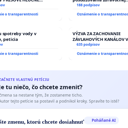
 PRÁCE V SOBOTU LEN OD
sov
spôsobilosti osôb s diabeto
188 podpisov
13.00 HOD., CEZ PRACOVNÝ
typu pri prijímaní do Poli
e o transparentnosti
Oznámenie o transparentnos
EĽ 8.00 – 18.00 HOD. A
zboru SR
NÁ KONTROLA STAVBY C-
 ĎUMBIERSKEJ/MAGU
u spotreby vody v
VÝZVA ZA ZACHOVANIE
, peticia
ZÁVLAHOVÝCH KANÁLOV 
ov
VÝLUČNOM VLASTNÍCTVE 
635 podpisov
KONTROLOU SLOVENSKEJ 
e o transparentnosti
Oznámenie o transparentnos
& žiadosť na riešenie za
stavu závlahových a odvo
kanálov na Slovensku
ZAČNITE VLASTNÚ PETÍCIU
Je tu niečo, čo chcete zmeniť?
Zmena sa nestane tým, že zostaneme ticho.
Autor tejto petície sa postavil a podnikol kroky. Spravíte to isté?
Poháňané AI
šte zmenu, ktorú chcete dosiahnuť