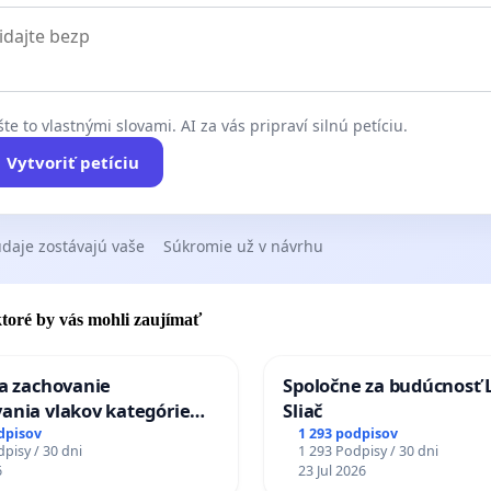
te to vlastnými slovami. AI za vás pripraví silnú petíciu.
Vytvoriť petíciu
daje zostávajú vaše
Súkromie už v návrhu
 ktoré by vás mohli zaujímať
za zachovanie
Spoločne za budúcnosť 
ania vlakov kategórie
Sliač
Ex) TATRAN v železničnej
dpisov
1 293 podpisov
pisy / 30 dni
1 293 Podpisy / 30 dni
Púchov
6
23 Jul 2026