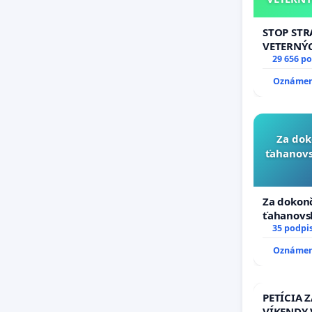
STOP ST
VETERNÝ
29 656 p
Oznámeni
Za dok
ťahanovs
Za dokonč
ťahanovs
duchu.
35 podpi
Oznámeni
PETÍCIA 
VÍKENDY 