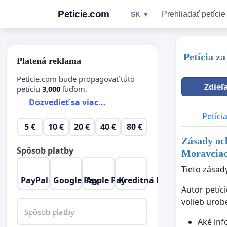
Peticie.com
Prehliadať petície
SK ▼
Petícia z
Platená reklama
Peticie.com bude propagovať túto
Zdieľ
petíciu
3,000
ľuďom.
Dozvedieť sa viac...
Petíci
5 €
10 €
20 €
40 €
80 €
Zásady oc
Spôsob platby
Moravcia
Tieto zásad
PayPal
Google Pay
Apple Pay
Kreditná Karta
Autor petíc
volieb urob
Spôsob platby
Aké inf