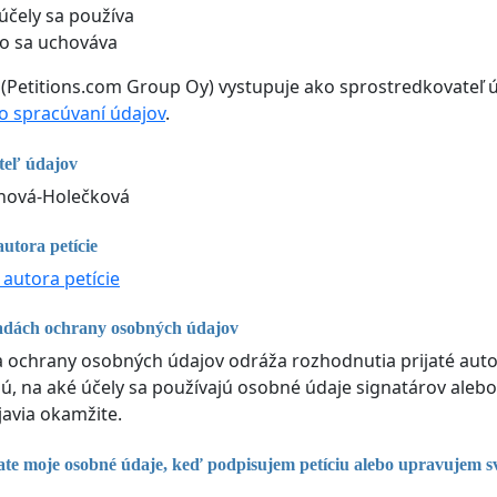
účely sa používa
o sa uchováva
 (Petitions.com Group Oy) vystupuje ako sprostredkovateľ ú
 spracúvaní údajov
.
teľ údajov
nová-Holečková
utora petície
 autora petície
adách ochrany osobných údajov
ka ochrany osobných údajov odráža rozhodnutia prijaté autor
, na aké účely sa používajú osobné údaje signatárov alebo
javia okamžite.
te moje osobné údaje, keď podpisujem petíciu alebo upravujem s