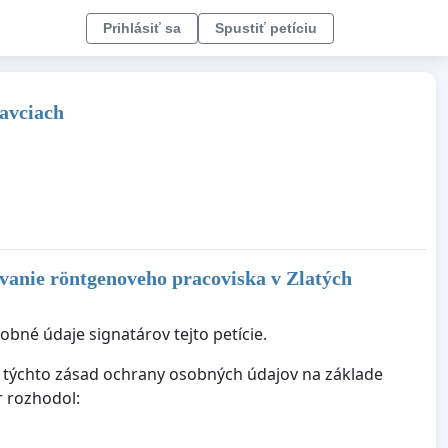
Prihlásiť sa
Spustiť petíciu
ravciach
ovanie röntgenoveho pracoviska v Zlatých
bné údaje signatárov tejto petície.
ie týchto zásad ochrany osobných údajov na základe
r rozhodol: