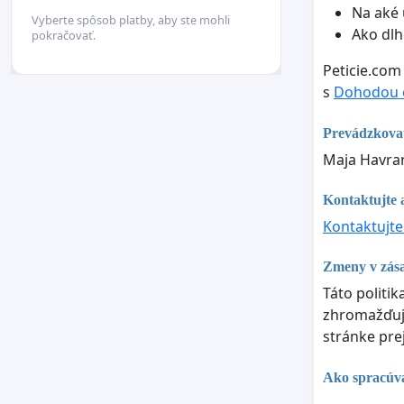
Na aké 
Vyberte spôsob platby, aby ste mohli
Ako dlh
pokračovať.
Peticie.com
s
Dohodou o
Prevádzkova
Maja Havra
Kontaktujte a
Kontaktujte
Zmeny v zás
Táto politi
zhromažďujú
stránke pre
Ako spracúva