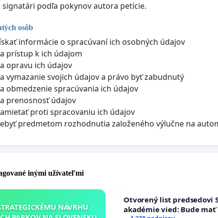
i signatári podľa pokynov autora petície.
utých osôb
ískať informácie o spracúvaní ich osobných údajov
a prístup k ich údajom
a opravu ich údajov
a vymazanie svojich údajov a právo byť zabudnutý
a obmedzenie spracúvania ich údajov
a prenosnosť údajov
amietať proti spracovaniu ich údajov
nebyť predmetom rozhodnutia založeného výlučne na auto
pagované inými užívateľmi
Otvorený list predsedovi 
STRATEGICKÉMU NÁVRHU
akadémie vied: Bude mať 
CH PARKOV NA SLOVENSKU