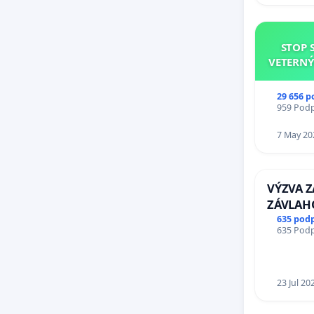
STOP 
VETERNÝ
29 656 p
959 Podpi
7 May 20
VÝZVA 
ZÁVLAH
VÝLUČN
635 pod
635 Podpi
KONTRO
REPUBLIK
zanedba
a odvod
23 Jul 20
Slovens