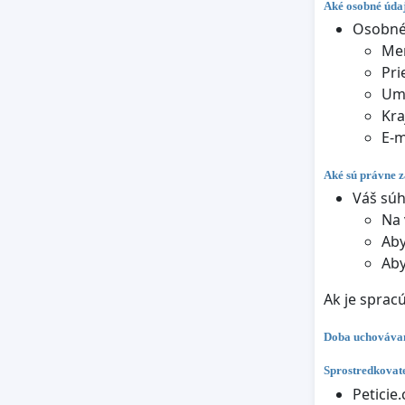
Aké osobné údaj
Osobné 
Me
Pri
Um
Kra
E-m
Aké sú právne z
Váš súh
Na 
Aby
Aby
Ak je sprac
Doba uchováva
Sprostredkovate
Peticie