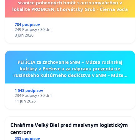
stanice pohonných hmôt s autoumyvárňou v
lokalite PROMCEN, Chorvátsky Grob - Čierna Voda
784 podpisov
249 Podpisy / 30 dni
8 Jun 2026
PETÍCIA za zachovanie SNM – Múzea rusínskej
kultúry v Prešove a za nápravu prezentácie
rusínskeho kultúrneho dedičstva v SNM – Múzeu
ukrajinskej kultúry vo Svidníku
1 548 podpisov
234 Podpisy / 30 dni
11 Jun 2026
Chráňme Veľký Biel pred masívnym logistickým
centrom
233 podpisov