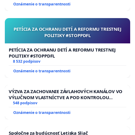
Oznámenie o transparentnosti
PETÍCIA ZA OCHRANU DETÍ A REFORMU TRESTNEJ
POLITIKY #STOPPDFL
PETÍCIA ZA OCHRANU DETÍ A REFORMU TRESTNEJ
POLITIKY #STOPPDFL
8 532 podpisov
Oznámenie o transparentnosti
VÝZVA ZA ZACHOVANIE ZÁVLAHOVÝCH KANÁLOV VO
VÝLUČNOM VLASTNÍCTVE A POD KONTROLOU
SLOVENSKEJ REPUBLIKY & žiadosť na riešenie
548 podpisov
zanedbaného stavu závlahových a odvodňovacích
Oznámenie o transparentnosti
kanálov na Slovensku
Spoločne za budúcnosť Letiska Sliač