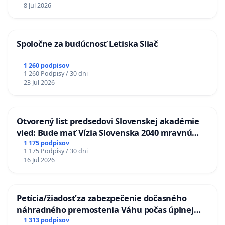
8 Jul 2026
Spoločne za budúcnosť Letiska Sliač
1 260 podpisov
1 260 Podpisy / 30 dni
23 Jul 2026
Otvorený list predsedovi Slovenskej akadémie
vied: Bude mať Vízia Slovenska 2040 mravnú
chrbticu?
1 175 podpisov
1 175 Podpisy / 30 dni
16 Jul 2026
Petícia/žiadosť za zabezpečenie dočasného
náhradného premostenia Váhu počas úplnej
uzávery Vážskeho mosta v Komárne
1 313 podpisov