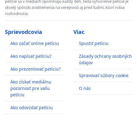
petície sa v médiach spomínajú každý deň, teda vytvorenie petície je
skvelý spôsob zviditelnenia na verejnosti aj pred ľudmi, ktorí robia
rozhodnutia.
Sprievodcovia
Viac
Ako začať online petíciu
Spustiť petíciu
Ako napísať petíciu?
Zásady ochrany osobných
údajov
Ako prezentovať petíciu?
Spravovať súbory cookie
Ako získať mediálnu
pozornosť pre vašu
O nás
petíciu
Ako odovzdať petíciu