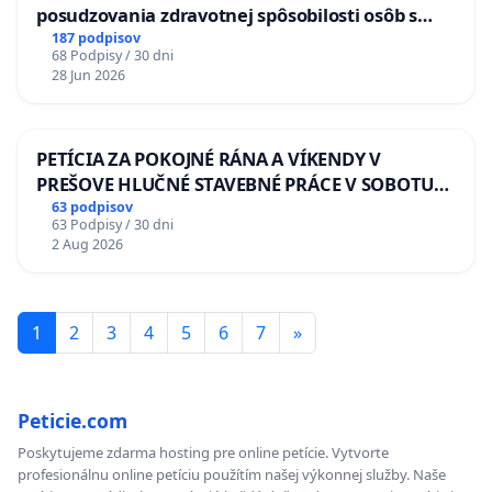
posudzovania zdravotnej spôsobilosti osôb s
diabetom 1. a 2. typu pri prijímaní do
187 podpisov
68 Podpisy / 30 dni
Policajného zboru SR
28 Jun 2026
PETÍCIA ZA POKOJNÉ RÁNA A VÍKENDY V
PREŠOVE HLUČNÉ STAVEBNÉ PRÁCE V SOBOTU
LEN OD 9.00 DO 13.00 HOD., CEZ PRACOVNÝ
63 podpisov
63 Podpisy / 30 dni
TÝŽDEŇ CIEĽ 8.00 – 18.00 HOD. A PRAVIDELNÁ
2 Aug 2026
KONTROLA STAVBY C-AREA NA
ĎUMBIERSKEJ/MAGU
1
2
3
4
5
6
7
»
Peticie.com
Poskytujeme zdarma hosting pre online petície. Vytvorte
profesionálnu online petíciu použítím našej výkonnej služby. Naše