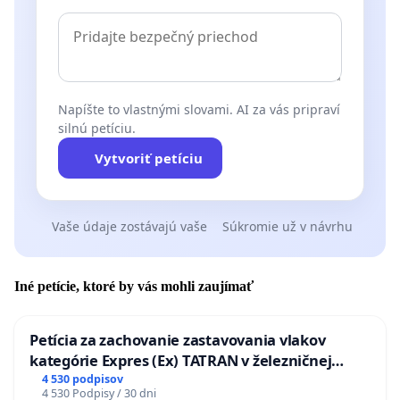
Napíšte to vlastnými slovami. AI za vás pripraví
silnú petíciu.
Vytvoriť petíciu
Vaše údaje zostávajú vaše
Súkromie už v návrhu
Iné petície, ktoré by vás mohli zaujímať
Petícia za zachovanie zastavovania vlakov
kategórie Expres (Ex) TATRAN v železničnej
stanici Púchov
4 530 podpisov
4 530 Podpisy / 30 dni