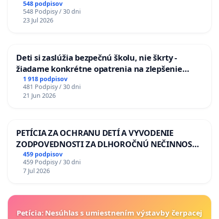
KONTROLOU SLOVENSKEJ REPUBLIKY & žiadosť
548 podpisov
548 Podpisy / 30 dni
na riešenie zanedbaného stavu závlahových a
23 Jul 2026
odvodňovacích kanálov na Slovensku
Deti si zaslúžia bezpečnú školu, nie škrty -
žiadame konkrétne opatrenia na zlepšenie
situácie v školstve
1 918 podpisov
481 Podpisy / 30 dni
21 Jun 2026
PETÍCIA ZA OCHRANU DETÍ A VYVODENIE
ZODPOVEDNOSTI ZA DLHOROČNÚ NEČINNOSŤ
A ZLYHANIE ŠTÁTU
459 podpisov
459 Podpisy / 30 dni
7 Jul 2026
Petícia: Nesúhlas s umiestnením výstavby čerpacej