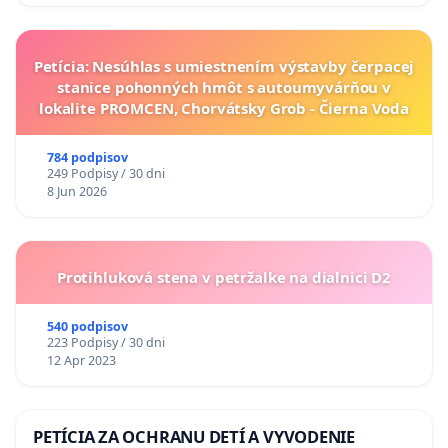
Petícia: Nesúhlas s umiestnením výstavby čerpacej
stanice pohonných hmôt s autoumyvárňou v
lokalite PROMCEN, Chorvátsky Grob - Čierna Voda
784 podpisov
249 Podpisy / 30 dni
8 Jun 2026
Protihluková stena v petržalke na dialnici D2
540 podpisov
223 Podpisy / 30 dni
12 Apr 2023
PETÍCIA ZA OCHRANU DETÍ A VYVODENIE