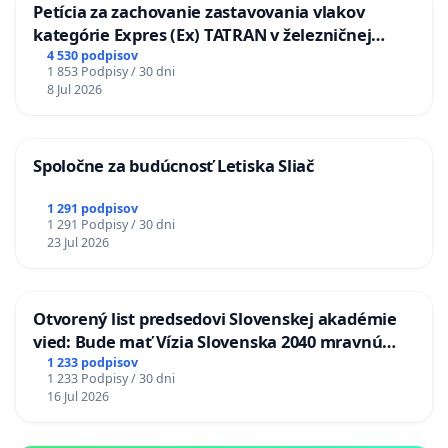
Petícia za zachovanie zastavovania vlakov
kategórie Expres (Ex) TATRAN v železničnej
stanici Púchov
4 530 podpisov
1 853 Podpisy / 30 dni
8 Jul 2026
Spoločne za budúcnosť Letiska Sliač
1 291 podpisov
1 291 Podpisy / 30 dni
23 Jul 2026
Otvorený list predsedovi Slovenskej akadémie
vied: Bude mať Vízia Slovenska 2040 mravnú
chrbticu?
1 233 podpisov
1 233 Podpisy / 30 dni
16 Jul 2026