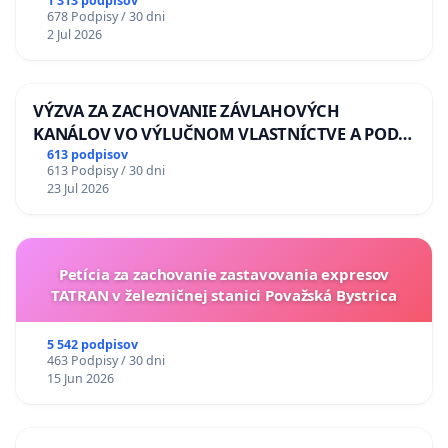
uzávery Vážskeho mosta v Komárne
1 313 podpisov
678 Podpisy / 30 dni
2 Jul 2026
VÝZVA ZA ZACHOVANIE ZÁVLAHOVÝCH
KANÁLOV VO VÝLUČNOM VLASTNÍCTVE A POD
KONTROLOU SLOVENSKEJ REPUBLIKY & žiadosť
613 podpisov
613 Podpisy / 30 dni
na riešenie zanedbaného stavu závlahových a
23 Jul 2026
odvodňovacích kanálov na Slovensku
Petícia za zachovanie zastavovania expresov
TATRAN v železničnej stanici Považská Bystrica
5 542 podpisov
463 Podpisy / 30 dni
15 Jun 2026