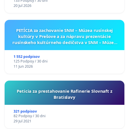
133 Podpisy / 30 dni
20 Jul 2026
PETÍCIA za zachovanie SNM – Múzea rusínskej
kultúry v Prešove a za nápravu prezentácie
rusínskeho kultúrneho dedičstva v SNM – Múzeu
ukrajinskej kultúry vo Svidníku
1 552 podpisov
125 Podpisy / 30 dni
11 Jun 2026
Peticia za prestahovanie Rafinerie Slovnaft z
Bratislavy
321 podpisov
82 Podpisy / 30 dni
29 Jul 2021