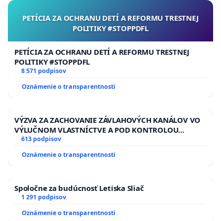
PETÍCIA ZA OCHRANU DETÍ A REFORMU TRESTNEJ
POLITIKY #STOPPDFL
PETÍCIA ZA OCHRANU DETÍ A REFORMU TRESTNEJ
POLITIKY #STOPPDFL
8 571 podpisov
Oznámenie o transparentnosti
VÝZVA ZA ZACHOVANIE ZÁVLAHOVÝCH KANÁLOV VO
VÝLUČNOM VLASTNÍCTVE A POD KONTROLOU
SLOVENSKEJ REPUBLIKY & žiadosť na riešenie
613 podpisov
zanedbaného stavu závlahových a odvodňovacích
Oznámenie o transparentnosti
kanálov na Slovensku
Spoločne za budúcnosť Letiska Sliač
1 291 podpisov
Oznámenie o transparentnosti