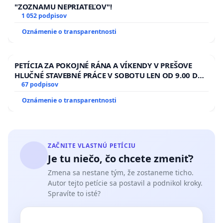
"ZOZNAMU NEPRIATEĽOV"!
1 052 podpisov
Oznámenie o transparentnosti
PETÍCIA ZA POKOJNÉ RÁNA A VÍKENDY V PREŠOVE
HLUČNÉ STAVEBNÉ PRÁCE V SOBOTU LEN OD 9.00 DO
13.00 HOD., CEZ PRACOVNÝ TÝŽDEŇ CIEĽ 8.00 – 18.00
67 podpisov
HOD. A PRAVIDELNÁ KONTROLA STAVBY C-AREA NA
Oznámenie o transparentnosti
ĎUMBIERSKEJ/MAGU
ZAČNITE VLASTNÚ PETÍCIU
Je tu niečo, čo chcete zmeniť?
Zmena sa nestane tým, že zostaneme ticho.
Autor tejto petície sa postavil a podnikol kroky.
Spravíte to isté?