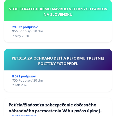
STOP STRATEGICKÉMU NÁVRHU VETERNÝCH PARKOV
NA SLOVENSKU
29 632 podpisov
956 Podpisy / 30 dni
7 May 2026
PETÍCIA ZA OCHRANU DETÍ A REFORMU TRESTNEJ
POLITIKY #STOPPDFL
8 571 podpisov
750 Podpisy / 30 dni
2 Feb 2026
Petícia/žiadosť za zabezpečenie dočasného
náhradného premostenia Váhu počas úplnej