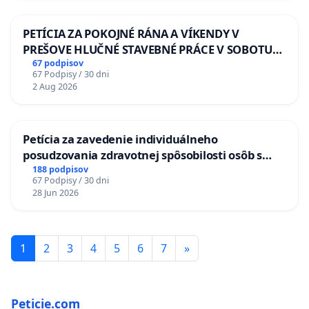
PETÍCIA ZA POKOJNÉ RÁNA A VÍKENDY V
PREŠOVE HLUČNÉ STAVEBNÉ PRÁCE V SOBOTU
LEN OD 9.00 DO 13.00 HOD., CEZ PRACOVNÝ
67 podpisov
67 Podpisy / 30 dni
TÝŽDEŇ CIEĽ 8.00 – 18.00 HOD. A PRAVIDELNÁ
2 Aug 2026
KONTROLA STAVBY C-AREA NA
ĎUMBIERSKEJ/MAGU
Petícia za zavedenie individuálneho
posudzovania zdravotnej spôsobilosti osôb s
diabetom 1. a 2. typu pri prijímaní do
188 podpisov
67 Podpisy / 30 dni
Policajného zboru SR
28 Jun 2026
1
2
3
4
5
6
7
»
Peticie.com