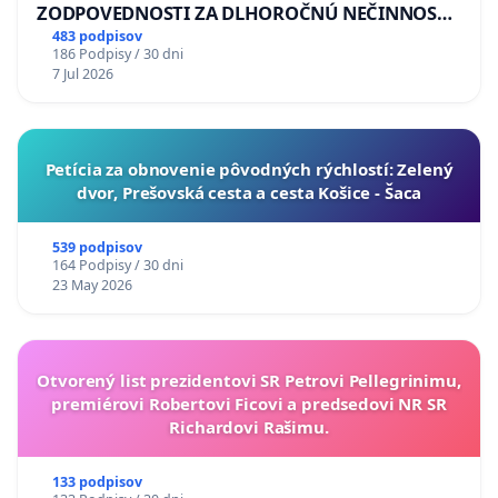
ZODPOVEDNOSTI ZA DLHOROČNÚ NEČINNOSŤ
A ZLYHANIE ŠTÁTU
483 podpisov
186 Podpisy / 30 dni
7 Jul 2026
​Petícia za obnovenie pôvodných rýchlostí: Zelený
dvor, Prešovská cesta a cesta Košice - Šaca
539 podpisov
164 Podpisy / 30 dni
23 May 2026
Otvorený list prezidentovi SR Petrovi Pellegrinimu,
premiérovi Robertovi Ficovi a predsedovi NR SR
Richardovi Rašimu.
133 podpisov