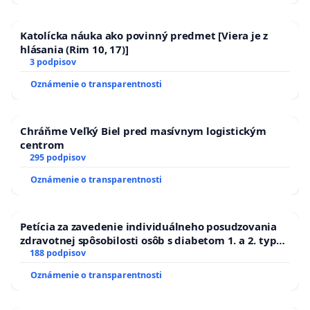
Katolícka náuka ako povinný predmet [Viera je z
hlásania (Rim 10, 17)]
3 podpisov
Oznámenie o transparentnosti
Chráňme Veľký Biel pred masívnym logistickým
centrom
295 podpisov
Oznámenie o transparentnosti
Petícia za zavedenie individuálneho posudzovania
zdravotnej spôsobilosti osôb s diabetom 1. a 2. typu
pri prijímaní do Policajného zboru SR
188 podpisov
Oznámenie o transparentnosti