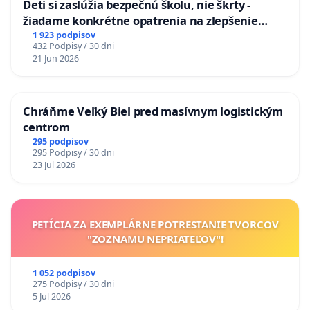
Deti si zaslúžia bezpečnú školu, nie škrty -
žiadame konkrétne opatrenia na zlepšenie
situácie v školstve
1 923 podpisov
432 Podpisy / 30 dni
21 Jun 2026
Chráňme Veľký Biel pred masívnym logistickým
centrom
295 podpisov
295 Podpisy / 30 dni
23 Jul 2026
PETÍCIA ZA EXEMPLÁRNE POTRESTANIE TVORCOV
"ZOZNAMU NEPRIATEĽOV"!
1 052 podpisov
275 Podpisy / 30 dni
5 Jul 2026