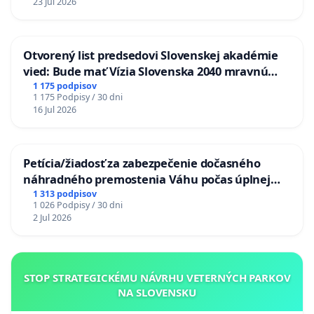
23 Jul 2026
Otvorený list predsedovi Slovenskej akadémie
vied: Bude mať Vízia Slovenska 2040 mravnú
chrbticu?
1 175 podpisov
1 175 Podpisy / 30 dni
16 Jul 2026
Petícia/žiadosť za zabezpečenie dočasného
náhradného premostenia Váhu počas úplnej
uzávery Vážskeho mosta v Komárne
1 313 podpisov
1 026 Podpisy / 30 dni
2 Jul 2026
STOP STRATEGICKÉMU NÁVRHU VETERNÝCH PARKOV
NA SLOVENSKU