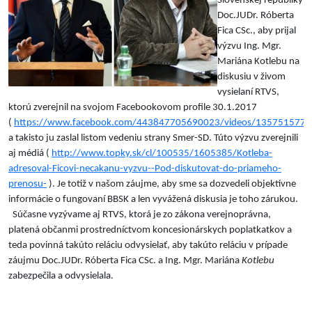
Slovenskej republiky
Doc.JUDr. Róberta
Fica CSc., aby prijal
výzvu Ing. Mgr.
Mariána Kotlebu na
diskusiu v živom
vysielaní RTVS,
ktorú zverejnil na svojom Facebookovom profile 30.1.2017
(
https://www.facebook.com/443847705690023/videos/135751577
a takisto ju zaslal listom vedeniu strany Smer-SD. Túto výzvu zverejnili
aj médiá (
http://www.topky.sk/cl/100535/1605385/Kotleba-
adresoval-Ficovi-necakanu-vyzvu--Pod-diskutovat-do-priameho-
prenosu-
). Je totiž v našom záujme, aby sme sa dozvedeli objektívne
informácie o fungovaní BBSK a len vyvážená diskusia je toho zárukou.
Súčasne vyzývame aj RTVS, ktorá je zo zákona verejnoprávna,
platená občanmi prostredníctvom koncesionárskych poplatkatkov a
teda povinná takúto reláciu odvysielať, aby takúto reláciu v prípade
záujmu Doc.JUDr. Róberta Fica CSc. a Ing. Mgr. Mariána
Kotlebu
zabezpečila a odvysielala.