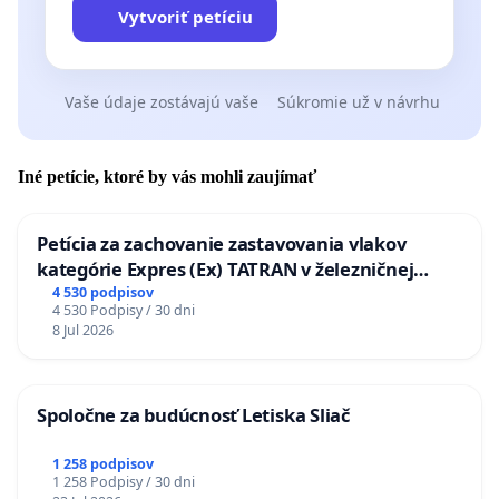
Vytvoriť petíciu
Vaše údaje zostávajú vaše
Súkromie už v návrhu
Iné petície, ktoré by vás mohli zaujímať
Petícia za zachovanie zastavovania vlakov
kategórie Expres (Ex) TATRAN v železničnej
stanici Púchov
4 530 podpisov
4 530 Podpisy / 30 dni
8 Jul 2026
Spoločne za budúcnosť Letiska Sliač
1 258 podpisov
1 258 Podpisy / 30 dni