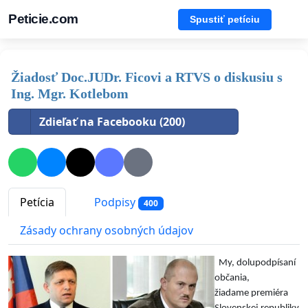
Peticie.com
Spustiť petíciu
Žiadosť Doc.JUDr. Ficovi a RTVS o diskusiu s
Ing. Mgr. Kotlebom
Zdieľať na Facebooku (200)
Petícia
Podpisy
400
Zásady ochrany osobných údajov
My, dolupodpísaní
občania,
žiadame premiéra