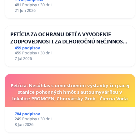
situácie v školstve
481 Podpisy / 30 dni
21 Jun 2026
PETÍCIA ZA OCHRANU DETÍ A VYVODENIE
ZODPOVEDNOSTI ZA DLHOROČNÚ NEČINNOSŤ
A ZLYHANIE ŠTÁTU
459 podpisov
459 Podpisy / 30 dni
7 Jul 2026
Petícia: Nesúhlas s umiestnením výstavby čerpacej
stanice pohonných hmôt s autoumyvárňou v
lokalite PROMCEN, Chorvátsky Grob - Čierna Voda
784 podpisov
249 Podpisy / 30 dni
8 Jun 2026