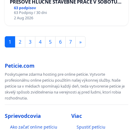
PREŠOVE HLUČNÉ STAVEBNÉ PRÁCE V SOBOTU
LEN OD 9.00 DO 13.00 HOD., CEZ PRACOVNÝ
63 podpisov
63 Podpisy / 30 dni
TÝŽDEŇ CIEĽ 8.00 – 18.00 HOD. A PRAVIDELNÁ
2 Aug 2026
KONTROLA STAVBY C-AREA NA
ĎUMBIERSKEJ/MAGU
1
2
3
4
5
6
7
»
Peticie.com
Poskytujeme zdarma hosting pre online petície. Vytvorte
profesionálnu online petíciu použítím našej výkonnej služby. Naše
petície sa v médiach spomínajú každý deň, teda vytvorenie petície je
skvelý spôsob zviditelnenia na verejnosti aj pred ľudmi, ktorí robia
rozhodnutia.
Sprievodcovia
Viac
Ako začať online petíciu
Spustiť petíciu