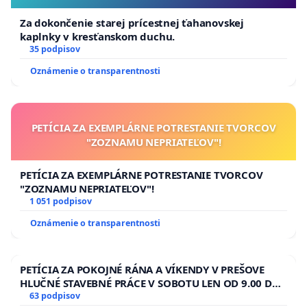
Za dokončenie starej prícestnej ťahanovskej
kaplnky v kresťanskom duchu.
35 podpisov
Oznámenie o transparentnosti
PETÍCIA ZA EXEMPLÁRNE POTRESTANIE TVORCOV
"ZOZNAMU NEPRIATEĽOV"!
PETÍCIA ZA EXEMPLÁRNE POTRESTANIE TVORCOV
"ZOZNAMU NEPRIATEĽOV"!
1 051 podpisov
Oznámenie o transparentnosti
PETÍCIA ZA POKOJNÉ RÁNA A VÍKENDY V PREŠOVE
HLUČNÉ STAVEBNÉ PRÁCE V SOBOTU LEN OD 9.00 DO
13.00 HOD., CEZ PRACOVNÝ TÝŽDEŇ CIEĽ 8.00 – 18.00
63 podpisov