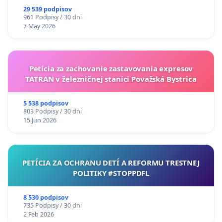
29 539 podpisov
961 Podpisy / 30 dni
7 May 2026
Petícia za zachovanie zastavovania expresov
TATRAN v železničnej stanici Považská Bystrica
5 538 podpisov
803 Podpisy / 30 dni
15 Jun 2026
PETÍCIA ZA OCHRANU DETÍ A REFORMU TRESTNEJ
POLITIKY #STOPPDFL
8 530 podpisov
735 Podpisy / 30 dni
2 Feb 2026