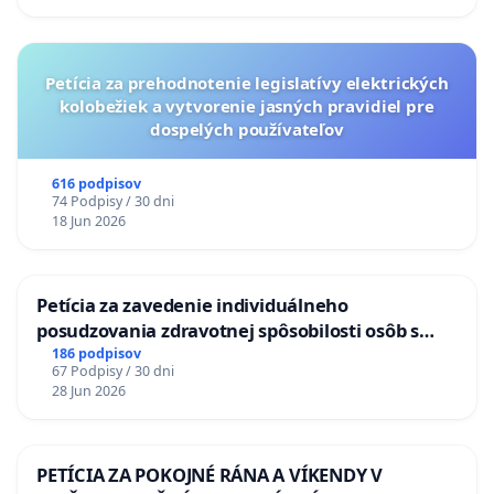
Petícia za prehodnotenie legislatívy elektrických
kolobežiek a vytvorenie jasných pravidiel pre
dospelých používateľov
616 podpisov
74 Podpisy / 30 dni
18 Jun 2026
Petícia za zavedenie individuálneho
posudzovania zdravotnej spôsobilosti osôb s
diabetom 1. a 2. typu pri prijímaní do
186 podpisov
67 Podpisy / 30 dni
Policajného zboru SR
28 Jun 2026
PETÍCIA ZA POKOJNÉ RÁNA A VÍKENDY V