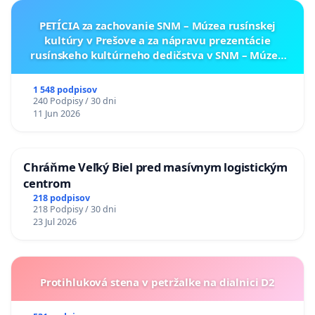
PETÍCIA za zachovanie SNM – Múzea rusínskej
kultúry v Prešove a za nápravu prezentácie
rusínskeho kultúrneho dedičstva v SNM – Múzeu
ukrajinskej kultúry vo Svidníku
1 548 podpisov
240 Podpisy / 30 dni
11 Jun 2026
Chráňme Veľký Biel pred masívnym logistickým
centrom
218 podpisov
218 Podpisy / 30 dni
23 Jul 2026
Protihluková stena v petržalke na dialnici D2