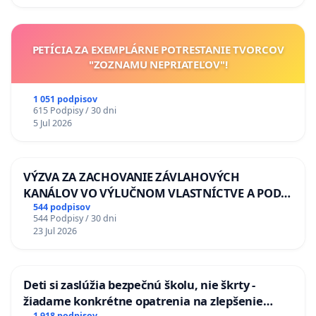
PETÍCIA ZA EXEMPLÁRNE POTRESTANIE TVORCOV
"ZOZNAMU NEPRIATEĽOV"!
1 051 podpisov
615 Podpisy / 30 dni
5 Jul 2026
VÝZVA ZA ZACHOVANIE ZÁVLAHOVÝCH
KANÁLOV VO VÝLUČNOM VLASTNÍCTVE A POD
KONTROLOU SLOVENSKEJ REPUBLIKY & žiadosť
544 podpisov
544 Podpisy / 30 dni
na riešenie zanedbaného stavu závlahových a
23 Jul 2026
odvodňovacích kanálov na Slovensku
Deti si zaslúžia bezpečnú školu, nie škrty -
žiadame konkrétne opatrenia na zlepšenie
1 918 podpisov