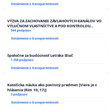
HOD. A PRAVIDELNÁ KONTROLA STAVBY C-AREA NA
Oznámenie o transparentnosti
ĎUMBIERSKEJ/MAGU
VÝZVA ZA ZACHOVANIE ZÁVLAHOVÝCH KANÁLOV VO
VÝLUČNOM VLASTNÍCTVE A POD KONTROLOU
SLOVENSKEJ REPUBLIKY & žiadosť na riešenie
544 podpisov
zanedbaného stavu závlahových a odvodňovacích
Oznámenie o transparentnosti
kanálov na Slovensku
Spoločne za budúcnosť Letiska Sliač
1 258 podpisov
Oznámenie o transparentnosti
Katolícka náuka ako povinný predmet [Viera je z
hlásania (Rim 10, 17)]
3 podpisov
Oznámenie o transparentnosti