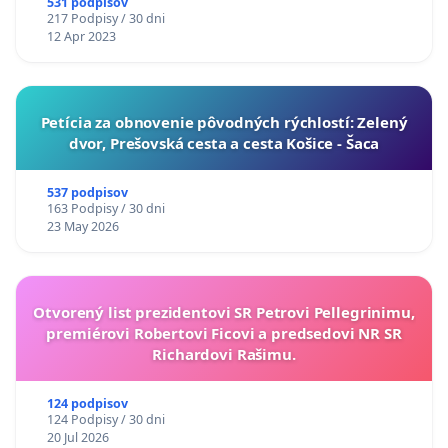
531 podpisov
217 Podpisy / 30 dni
12 Apr 2023
​Petícia za obnovenie pôvodných rýchlostí: Zelený
dvor, Prešovská cesta a cesta Košice - Šaca
537 podpisov
163 Podpisy / 30 dni
23 May 2026
Otvorený list prezidentovi SR Petrovi Pellegrinimu,
premiérovi Robertovi Ficovi a predsedovi NR SR
Richardovi Rašimu.
124 podpisov
124 Podpisy / 30 dni
20 Jul 2026