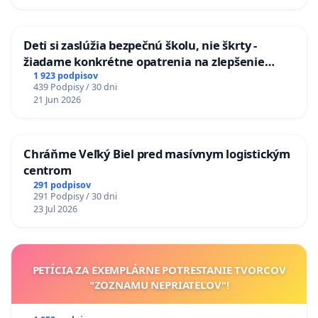
Deti si zaslúžia bezpečnú školu, nie škrty -
žiadame konkrétne opatrenia na zlepšenie
situácie v školstve
1 923 podpisov
439 Podpisy / 30 dni
21 Jun 2026
Chráňme Veľký Biel pred masívnym logistickým
centrom
291 podpisov
291 Podpisy / 30 dni
23 Jul 2026
PETÍCIA ZA EXEMPLÁRNE POTRESTANIE TVORCOV
"ZOZNAMU NEPRIATEĽOV"!