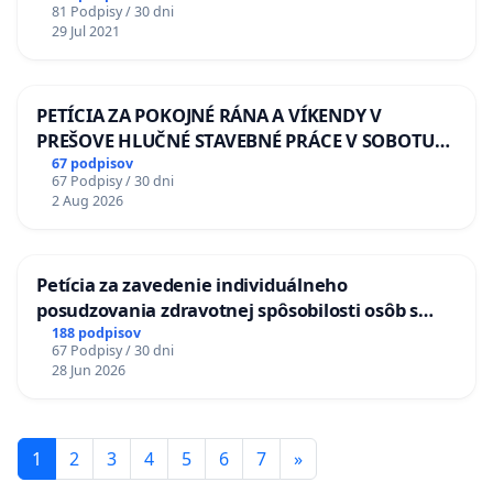
81 Podpisy / 30 dni
29 Jul 2021
PETÍCIA ZA POKOJNÉ RÁNA A VÍKENDY V
PREŠOVE HLUČNÉ STAVEBNÉ PRÁCE V SOBOTU
LEN OD 9.00 DO 13.00 HOD., CEZ PRACOVNÝ
67 podpisov
67 Podpisy / 30 dni
TÝŽDEŇ CIEĽ 8.00 – 18.00 HOD. A PRAVIDELNÁ
2 Aug 2026
KONTROLA STAVBY C-AREA NA
ĎUMBIERSKEJ/MAGU
Petícia za zavedenie individuálneho
posudzovania zdravotnej spôsobilosti osôb s
diabetom 1. a 2. typu pri prijímaní do
188 podpisov
67 Podpisy / 30 dni
Policajného zboru SR
28 Jun 2026
1
2
3
4
5
6
7
»