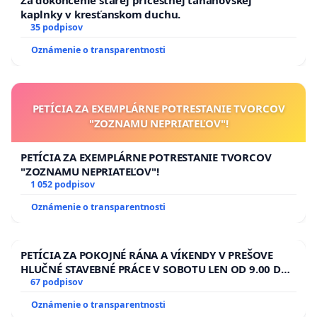
kaplnky v kresťanskom duchu.
35 podpisov
Oznámenie o transparentnosti
PETÍCIA ZA EXEMPLÁRNE POTRESTANIE TVORCOV
"ZOZNAMU NEPRIATEĽOV"!
PETÍCIA ZA EXEMPLÁRNE POTRESTANIE TVORCOV
"ZOZNAMU NEPRIATEĽOV"!
1 052 podpisov
Oznámenie o transparentnosti
PETÍCIA ZA POKOJNÉ RÁNA A VÍKENDY V PREŠOVE
HLUČNÉ STAVEBNÉ PRÁCE V SOBOTU LEN OD 9.00 DO
13.00 HOD., CEZ PRACOVNÝ TÝŽDEŇ CIEĽ 8.00 – 18.00
67 podpisov
HOD. A PRAVIDELNÁ KONTROLA STAVBY C-AREA NA
Oznámenie o transparentnosti
ĎUMBIERSKEJ/MAGU