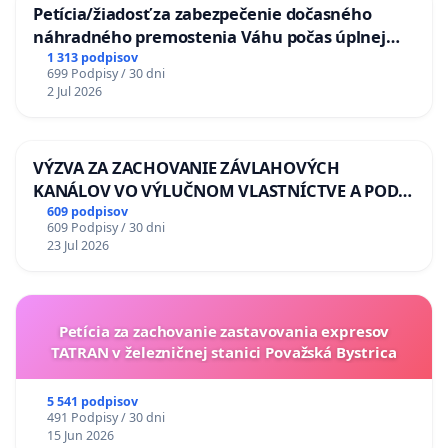
Petícia/žiadosť za zabezpečenie dočasného
náhradného premostenia Váhu počas úplnej
uzávery Vážskeho mosta v Komárne
1 313 podpisov
699 Podpisy / 30 dni
2 Jul 2026
VÝZVA ZA ZACHOVANIE ZÁVLAHOVÝCH
KANÁLOV VO VÝLUČNOM VLASTNÍCTVE A POD
KONTROLOU SLOVENSKEJ REPUBLIKY & žiadosť
609 podpisov
609 Podpisy / 30 dni
na riešenie zanedbaného stavu závlahových a
23 Jul 2026
odvodňovacích kanálov na Slovensku
Petícia za zachovanie zastavovania expresov
TATRAN v železničnej stanici Považská Bystrica
5 541 podpisov
491 Podpisy / 30 dni
15 Jun 2026