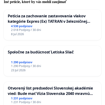
Iné petície, ktoré by vás mohli zaujímať
Petícia za zachovanie zastavovania vlakov
kategórie Expres (Ex) TATRAN v železničnej
stanici Púchov
4 530 podpisov
2 018 Podpisy / 30 dni
8 Jul 2026
Spoločne za budúcnosť Letiska Sliač
1 290 podpisov
1 290 Podpisy / 30 dni
23 Jul 2026
Otvorený list predsedovi Slovenskej akadémie
vied: Bude mať Vízia Slovenska 2040 mravnú
chrbticu?
1 231 podpisov
1 231 Podpisy / 30 dni