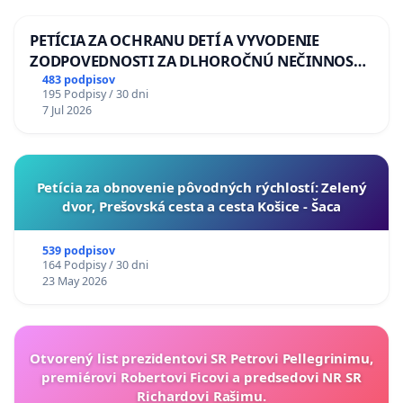
PETÍCIA ZA OCHRANU DETÍ A VYVODENIE
ZODPOVEDNOSTI ZA DLHOROČNÚ NEČINNOSŤ
A ZLYHANIE ŠTÁTU
483 podpisov
195 Podpisy / 30 dni
7 Jul 2026
​Petícia za obnovenie pôvodných rýchlostí: Zelený
dvor, Prešovská cesta a cesta Košice - Šaca
539 podpisov
164 Podpisy / 30 dni
23 May 2026
Otvorený list prezidentovi SR Petrovi Pellegrinimu,
premiérovi Robertovi Ficovi a predsedovi NR SR
Richardovi Rašimu.