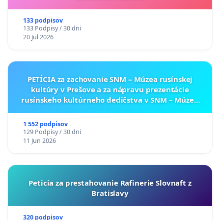
133 podpisov
133 Podpisy / 30 dni
20 Jul 2026
PETÍCIA za zachovanie SNM – Múzea rusínskej
kultúry v Prešove a za nápravu prezentácie
rusínskeho kultúrneho dedičstva v SNM – Múzeu
ukrajinskej kultúry vo Svidníku
1 552 podpisov
129 Podpisy / 30 dni
11 Jun 2026
Peticia za prestahovanie Rafinerie Slovnaft z
Bratislavy
320 podpisov