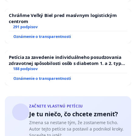
Chráňme Veľký Biel pred masívnym logistickým
centrom
291 podpisov
Oznámenie o transparentnosti
Petícia za zavedenie individuálneho posudzovania
zdravotnej spôsobilosti osôb s diabetom 1. a 2. typu
pri prijímaní do Policajného zboru SR
188 podpisov
Oznámenie o transparentnosti
ZAČNITE VLASTNÚ PETÍCIU
Je tu niečo, čo chcete zmeniť?
Zmena sa nestane tým, že zostaneme ticho.
Autor tejto petície sa postavil a podnikol kroky.
Spravíte to isté?