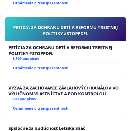
Oznámenie o transparentnosti
PETÍCIA ZA OCHRANU DETÍ A REFORMU TRESTNEJ
POLITIKY #STOPPDFL
PETÍCIA ZA OCHRANU DETÍ A REFORMU TRESTNEJ
POLITIKY #STOPPDFL
8 569 podpisov
Oznámenie o transparentnosti
VÝZVA ZA ZACHOVANIE ZÁVLAHOVÝCH KANÁLOV VO
VÝLUČNOM VLASTNÍCTVE A POD KONTROLOU
SLOVENSKEJ REPUBLIKY & žiadosť na riešenie
609 podpisov
zanedbaného stavu závlahových a odvodňovacích
Oznámenie o transparentnosti
kanálov na Slovensku
Spoločne za budúcnosť Letiska Sliač