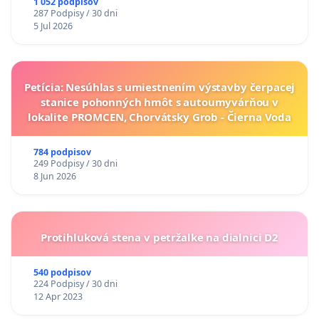
1 052 podpisov
287 Podpisy / 30 dni
5 Jul 2026
Petícia: Nesúhlas s umiestnením výstavby čerpacej
stanice pohonných hmôt s autoumyvárňou v
lokalite PROMCEN, Chorvátsky Grob - Čierna Voda
784 podpisov
249 Podpisy / 30 dni
8 Jun 2026
Protihluková stena v petržalke na dialnici D2
540 podpisov
224 Podpisy / 30 dni
12 Apr 2023