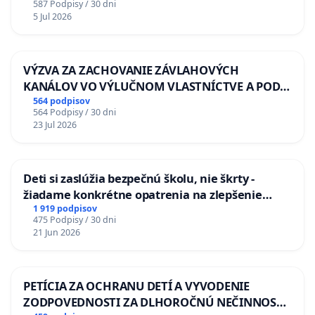
587 Podpisy / 30 dni
5 Jul 2026
VÝZVA ZA ZACHOVANIE ZÁVLAHOVÝCH
KANÁLOV VO VÝLUČNOM VLASTNÍCTVE A POD
KONTROLOU SLOVENSKEJ REPUBLIKY & žiadosť
564 podpisov
564 Podpisy / 30 dni
na riešenie zanedbaného stavu závlahových a
23 Jul 2026
odvodňovacích kanálov na Slovensku
Deti si zaslúžia bezpečnú školu, nie škrty -
žiadame konkrétne opatrenia na zlepšenie
situácie v školstve
1 919 podpisov
475 Podpisy / 30 dni
21 Jun 2026
PETÍCIA ZA OCHRANU DETÍ A VYVODENIE
ZODPOVEDNOSTI ZA DLHOROČNÚ NEČINNOSŤ