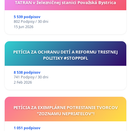
TATRAN v železničnej stanici Považská Bystrica
5 539 podpisov
802 Podpisy / 30 dni
15 Jun 2026
PETÍCIA ZA OCHRANU DETÍ A REFORMU TRESTNEJ
POLITIKY #STOPPDFL
8 538 podpisov
741 Podpisy / 30 dni
2 Feb 2026
PETÍCIA ZA EXEMPLÁRNE POTRESTANIE TVORCOV
"ZOZNAMU NEPRIATEĽOV"!
1 051 podpisov