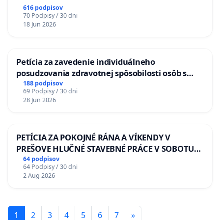
616 podpisov
70 Podpisy / 30 dni
18 Jun 2026
Petícia za zavedenie individuálneho
posudzovania zdravotnej spôsobilosti osôb s
diabetom 1. a 2. typu pri prijímaní do
188 podpisov
69 Podpisy / 30 dni
Policajného zboru SR
28 Jun 2026
PETÍCIA ZA POKOJNÉ RÁNA A VÍKENDY V
PREŠOVE HLUČNÉ STAVEBNÉ PRÁCE V SOBOTU
LEN OD 9.00 DO 13.00 HOD., CEZ PRACOVNÝ
64 podpisov
64 Podpisy / 30 dni
TÝŽDEŇ CIEĽ 8.00 – 18.00 HOD. A PRAVIDELNÁ
2 Aug 2026
KONTROLA STAVBY C-AREA NA
ĎUMBIERSKEJ/MAGU
1
2
3
4
5
6
7
»