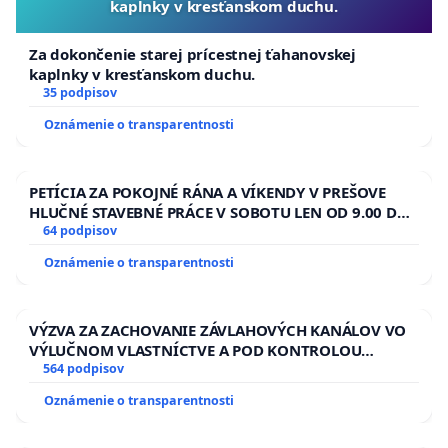
kaplnky v kresťanskom duchu.
Za dokončenie starej prícestnej ťahanovskej
kaplnky v kresťanskom duchu.
35 podpisov
Oznámenie o transparentnosti
PETÍCIA ZA POKOJNÉ RÁNA A VÍKENDY V PREŠOVE
HLUČNÉ STAVEBNÉ PRÁCE V SOBOTU LEN OD 9.00 DO
13.00 HOD., CEZ PRACOVNÝ TÝŽDEŇ CIEĽ 8.00 – 18.00
64 podpisov
HOD. A PRAVIDELNÁ KONTROLA STAVBY C-AREA NA
Oznámenie o transparentnosti
ĎUMBIERSKEJ/MAGU
VÝZVA ZA ZACHOVANIE ZÁVLAHOVÝCH KANÁLOV VO
VÝLUČNOM VLASTNÍCTVE A POD KONTROLOU
SLOVENSKEJ REPUBLIKY & žiadosť na riešenie
564 podpisov
zanedbaného stavu závlahových a odvodňovacích
Oznámenie o transparentnosti
kanálov na Slovensku