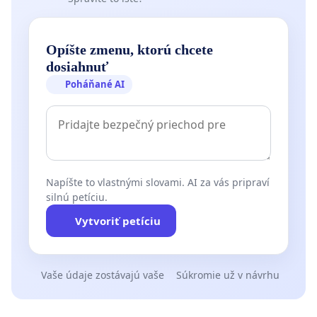
Opíšte zmenu, ktorú chcete
dosiahnuť
Poháňané AI
Napíšte to vlastnými slovami. AI za vás pripraví
silnú petíciu.
Vytvoriť petíciu
Vaše údaje zostávajú vaše
Súkromie už v návrhu