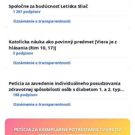
Spoločne za budúcnosť Letiska Sliač
1 261 podpisov
Oznámenie o transparentnosti
Katolícka náuka ako povinný predmet [Viera je z
hlásania (Rim 10, 17)]
3 podpisov
Oznámenie o transparentnosti
Petícia za zavedenie individuálneho posudzovania
zdravotnej spôsobilosti osôb s diabetom 1. a 2. typu
pri prijímaní do Policajného zboru SR
188 podpisov
Oznámenie o transparentnosti
PETÍCIA ZA EXEMPLÁRNE POTRESTANIE TVORCOV