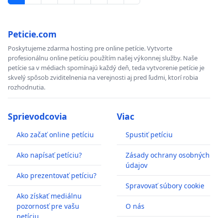
Peticie.com
Poskytujeme zdarma hosting pre online petície. Vytvorte
profesionálnu online petíciu použítím našej výkonnej služby. Naše
petície sa v médiach spomínajú každý deň, teda vytvorenie petície je
skvelý spôsob zviditelnenia na verejnosti aj pred ľudmi, ktorí robia
rozhodnutia.
Sprievodcovia
Viac
Ako začať online petíciu
Spustiť petíciu
Ako napísať petíciu?
Zásady ochrany osobných
údajov
Ako prezentovať petíciu?
Spravovať súbory cookie
Ako získať mediálnu
pozornosť pre vašu
O nás
petíciu