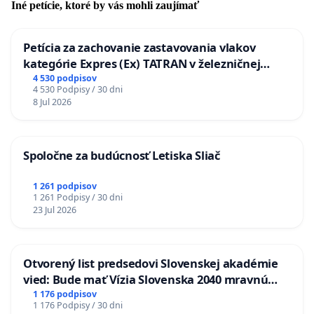
Iné petície, ktoré by vás mohli zaujímať
Petícia za zachovanie zastavovania vlakov
kategórie Expres (Ex) TATRAN v železničnej
stanici Púchov
4 530 podpisov
4 530 Podpisy / 30 dni
8 Jul 2026
Spoločne za budúcnosť Letiska Sliač
1 261 podpisov
1 261 Podpisy / 30 dni
23 Jul 2026
Otvorený list predsedovi Slovenskej akadémie
vied: Bude mať Vízia Slovenska 2040 mravnú
chrbticu?
1 176 podpisov
1 176 Podpisy / 30 dni