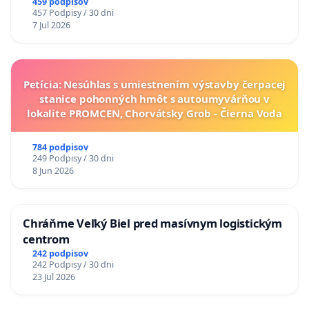
A ZLYHANIE ŠTÁTU
459 podpisov
457 Podpisy / 30 dni
7 Jul 2026
Petícia: Nesúhlas s umiestnením výstavby čerpacej
stanice pohonných hmôt s autoumyvárňou v
lokalite PROMCEN, Chorvátsky Grob - Čierna Voda
784 podpisov
249 Podpisy / 30 dni
8 Jun 2026
Chráňme Veľký Biel pred masívnym logistickým
centrom
242 podpisov
242 Podpisy / 30 dni
23 Jul 2026