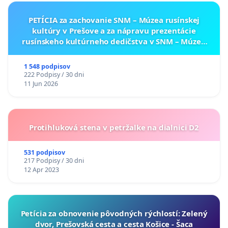
PETÍCIA za zachovanie SNM – Múzea rusínskej
kultúry v Prešove a za nápravu prezentácie
rusínskeho kultúrneho dedičstva v SNM – Múzeu
ukrajinskej kultúry vo Svidníku
1 548 podpisov
222 Podpisy / 30 dni
11 Jun 2026
Protihluková stena v petržalke na dialnici D2
531 podpisov
217 Podpisy / 30 dni
12 Apr 2023
​Petícia za obnovenie pôvodných rýchlostí: Zelený
dvor, Prešovská cesta a cesta Košice - Šaca