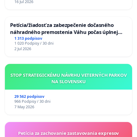
16 Jul 2026
Petícia/žiadosť za zabezpečenie dočasného
náhradného premostenia Váhu počas úplnej
uzávery Vážskeho mosta v Komárne
1 313 podpisov
1 020 Podpisy / 30 dni
2 Jul 2026
STOP STRATEGICKÉMU NÁVRHU VETERNÝCH PARKOV
NA SLOVENSKU
29 562 podpisov
966 Podpisy / 30 dni
7 May 2026
Petícia za zachovanie zastavovania expresov