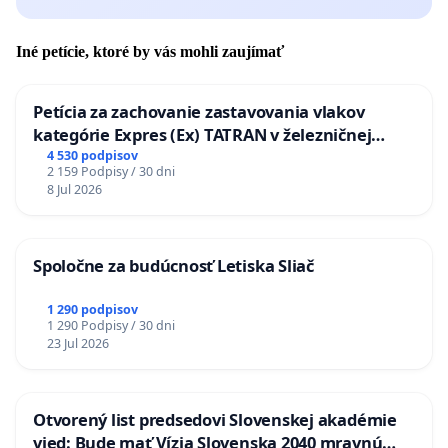
Iné petície, ktoré by vás mohli zaujímať
Petícia za zachovanie zastavovania vlakov
kategórie Expres (Ex) TATRAN v železničnej
stanici Púchov
4 530 podpisov
2 159 Podpisy / 30 dni
8 Jul 2026
Spoločne za budúcnosť Letiska Sliač
1 290 podpisov
1 290 Podpisy / 30 dni
23 Jul 2026
Otvorený list predsedovi Slovenskej akadémie
vied: Bude mať Vízia Slovenska 2040 mravnú