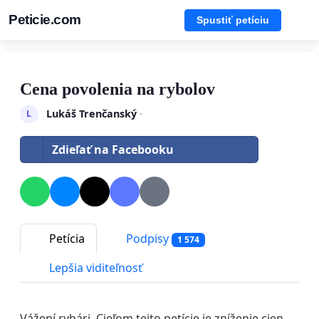
Peticie.com
Spustiť petíciu
Cena povolenia na rybolov
Lukáš Trenčanský
·
L
Zdieľať na Facebooku
Petícia
Podpisy
1 574
Lepšia viditeľnosť
Vážení rybári. Cieľom tejto petície je zníženie cien