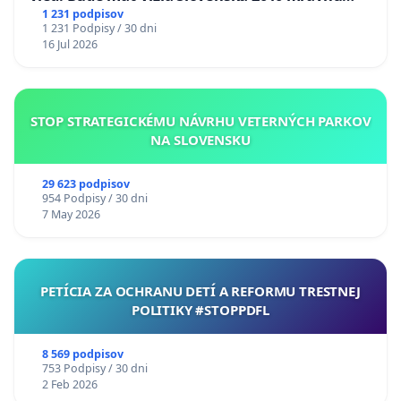
chrbticu?
1 231 podpisov
1 231 Podpisy / 30 dni
16 Jul 2026
STOP STRATEGICKÉMU NÁVRHU VETERNÝCH PARKOV
NA SLOVENSKU
29 623 podpisov
954 Podpisy / 30 dni
7 May 2026
PETÍCIA ZA OCHRANU DETÍ A REFORMU TRESTNEJ
POLITIKY #STOPPDFL
8 569 podpisov
753 Podpisy / 30 dni
2 Feb 2026