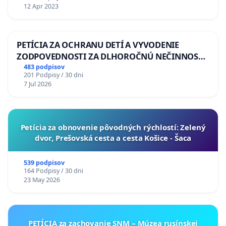
12 Apr 2023
PETÍCIA ZA OCHRANU DETÍ A VYVODENIE
ZODPOVEDNOSTI ZA DLHOROČNÚ NEČINNOSŤ
A ZLYHANIE ŠTÁTU
483 podpisov
201 Podpisy / 30 dni
7 Jul 2026
​Petícia za obnovenie pôvodných rýchlostí: Zelený
dvor, Prešovská cesta a cesta Košice - Šaca
539 podpisov
164 Podpisy / 30 dni
23 May 2026
PETÍCIA za zachovanie SNM – Múzea rusínskej