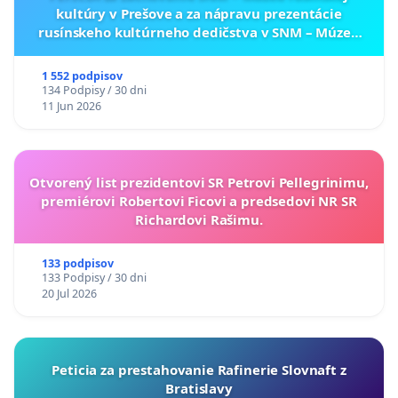
kultúry v Prešove a za nápravu prezentácie
rusínskeho kultúrneho dedičstva v SNM – Múzeu
ukrajinskej kultúry vo Svidníku
1 552 podpisov
134 Podpisy / 30 dni
11 Jun 2026
Otvorený list prezidentovi SR Petrovi Pellegrinimu,
premiérovi Robertovi Ficovi a predsedovi NR SR
Richardovi Rašimu.
133 podpisov
133 Podpisy / 30 dni
20 Jul 2026
Peticia za prestahovanie Rafinerie Slovnaft z
Bratislavy