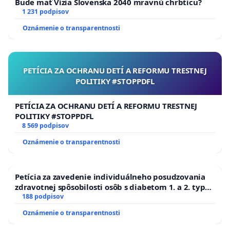
Bude mať Vízia Slovenska 2040 mravnú chrbticu?
1 231 podpisov
Oznámenie o transparentnosti
PETÍCIA ZA OCHRANU DETÍ A REFORMU TRESTNEJ
POLITIKY #STOPPDFL
PETÍCIA ZA OCHRANU DETÍ A REFORMU TRESTNEJ
POLITIKY #STOPPDFL
8 569 podpisov
Oznámenie o transparentnosti
Petícia za zavedenie individuálneho posudzovania
zdravotnej spôsobilosti osôb s diabetom 1. a 2. typu
pri prijímaní do Policajného zboru SR
188 podpisov
Oznámenie o transparentnosti