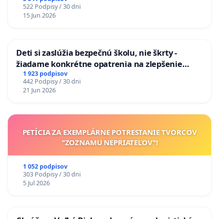
522 Podpisy / 30 dni
15 Jun 2026
Deti si zaslúžia bezpečnú školu, nie škrty -
žiadame konkrétne opatrenia na zlepšenie
situácie v školstve
1 923 podpisov
442 Podpisy / 30 dni
21 Jun 2026
PETÍCIA ZA EXEMPLÁRNE POTRESTANIE TVORCOV
"ZOZNAMU NEPRIATEĽOV"!
1 052 podpisov
303 Podpisy / 30 dni
5 Jul 2026