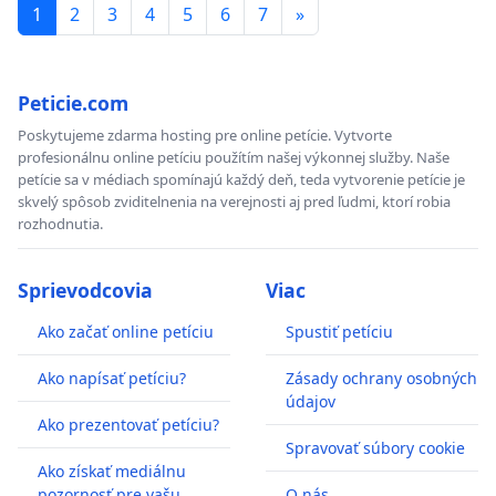
1
2
3
4
5
6
7
»
Peticie.com
Poskytujeme zdarma hosting pre online petície. Vytvorte
profesionálnu online petíciu použítím našej výkonnej služby. Naše
petície sa v médiach spomínajú každý deň, teda vytvorenie petície je
skvelý spôsob zviditelnenia na verejnosti aj pred ľudmi, ktorí robia
rozhodnutia.
Sprievodcovia
Viac
Ako začať online petíciu
Spustiť petíciu
Ako napísať petíciu?
Zásady ochrany osobných
údajov
Ako prezentovať petíciu?
Spravovať súbory cookie
Ako získať mediálnu
pozornosť pre vašu
O nás