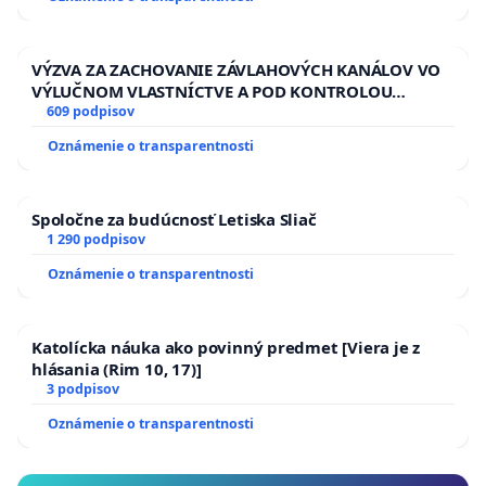
ĎUMBIERSKEJ/MAGU
VÝZVA ZA ZACHOVANIE ZÁVLAHOVÝCH KANÁLOV VO
VÝLUČNOM VLASTNÍCTVE A POD KONTROLOU
SLOVENSKEJ REPUBLIKY & žiadosť na riešenie
609 podpisov
zanedbaného stavu závlahových a odvodňovacích
Oznámenie o transparentnosti
kanálov na Slovensku
Spoločne za budúcnosť Letiska Sliač
1 290 podpisov
Oznámenie o transparentnosti
Katolícka náuka ako povinný predmet [Viera je z
hlásania (Rim 10, 17)]
3 podpisov
Oznámenie o transparentnosti