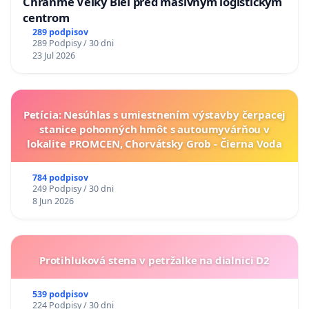
Chráňme Veľký Biel pred masívnym logistickým
centrom
289 podpisov
289 Podpisy / 30 dni
23 Jul 2026
Petícia: Nesúhlas s umiestnením výstavby čerpacej
stanice pohonných hmôt s autoumyvárňou v
lokalite PROMCEN, Chorvátsky Grob - Čierna Voda
784 podpisov
249 Podpisy / 30 dni
8 Jun 2026
Protihluková stena v petržalke na dialnici D2
539 podpisov
224 Podpisy / 30 dni