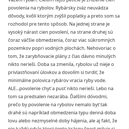
povolenia na rybolov. Rybársky zväz neuvádza
dôvody, kvôli ktorým zvýšil poplatky a preto som sa
rozhodol pre tento spôsob. Na jednej strane je
vysoký nárast cien povolení, na strane druhej sú
čoraz väčšie obmedzenia, čoraz viac súkromných
pozemkov popri vodných plochách. Nehovoriac o
tom, že zarybňovacie plány z čias dávno minulých
nikto nerieši. Doba sa zmenila, rybolov už nieje o
privlastňovaní úlovkov a dovolím si tvrdiť, že
minimálne polovica rybárov vracia ryby vode.
ALE...povolenie chyť a pusť nikto nerieši. Lebo na
tom sa predsalen nezarába. Ďalšími dóvodmi,
prečo by povolenie na rybolov nemalo byť tak
drahé sú napríklad obmedzenia typu denná doba
lovu alebo nezmyselné doby hájenia, ale aj fakt, že
nie každý rybár ktorý tento krásny šport miluje si,