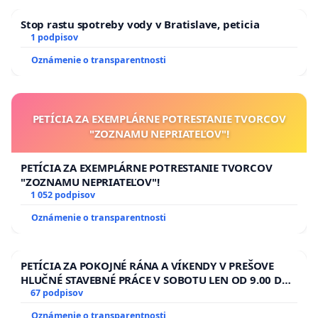
Stop rastu spotreby vody v Bratislave, peticia
1 podpisov
Oznámenie o transparentnosti
PETÍCIA ZA EXEMPLÁRNE POTRESTANIE TVORCOV
"ZOZNAMU NEPRIATEĽOV"!
PETÍCIA ZA EXEMPLÁRNE POTRESTANIE TVORCOV
"ZOZNAMU NEPRIATEĽOV"!
1 052 podpisov
Oznámenie o transparentnosti
PETÍCIA ZA POKOJNÉ RÁNA A VÍKENDY V PREŠOVE
HLUČNÉ STAVEBNÉ PRÁCE V SOBOTU LEN OD 9.00 DO
13.00 HOD., CEZ PRACOVNÝ TÝŽDEŇ CIEĽ 8.00 – 18.00
67 podpisov
HOD. A PRAVIDELNÁ KONTROLA STAVBY C-AREA NA
Oznámenie o transparentnosti