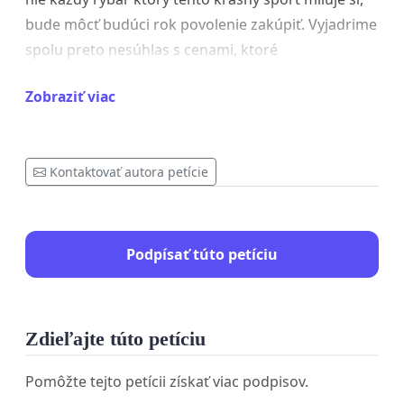
bude môcť budúci rok povolenie zakúpiť. Vyjadrime
spolu preto nesúhlas s cenami, ktoré
nezodpovedajú slovenským platom, ale ani tomu,
Zobraziť viac
čo nám za tieto peniaze slovenský rybársky zväz
ponúka.
Ďakujem
Kontaktovať autora petície
Podpísať túto petíciu
Zdieľajte túto petíciu
Pomôžte tejto petícii získať viac podpisov.