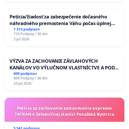
Petícia/žiadosť za zabezpečenie dočasného
náhradného premostenia Váhu počas úplnej
uzávery Vážskeho mosta v Komárne
1 313 podpisov
710 Podpisy / 30 dni
2 Jul 2026
VÝZVA ZA ZACHOVANIE ZÁVLAHOVÝCH
KANÁLOV VO VÝLUČNOM VLASTNÍCTVE A POD
KONTROLOU SLOVENSKEJ REPUBLIKY & žiadosť
609 podpisov
609 Podpisy / 30 dni
na riešenie zanedbaného stavu závlahových a
23 Jul 2026
odvodňovacích kanálov na Slovensku
Petícia za zachovanie zastavovania expresov
TATRAN v železničnej stanici Považská Bystrica
5 541 podpisov