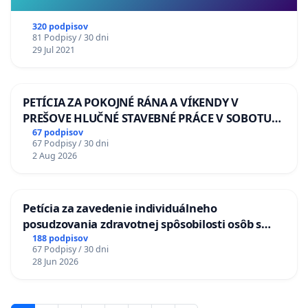
320 podpisov
81 Podpisy / 30 dni
29 Jul 2021
PETÍCIA ZA POKOJNÉ RÁNA A VÍKENDY V
PREŠOVE HLUČNÉ STAVEBNÉ PRÁCE V SOBOTU
LEN OD 9.00 DO 13.00 HOD., CEZ PRACOVNÝ
67 podpisov
67 Podpisy / 30 dni
TÝŽDEŇ CIEĽ 8.00 – 18.00 HOD. A PRAVIDELNÁ
2 Aug 2026
KONTROLA STAVBY C-AREA NA
ĎUMBIERSKEJ/MAGU
Petícia za zavedenie individuálneho
posudzovania zdravotnej spôsobilosti osôb s
diabetom 1. a 2. typu pri prijímaní do
188 podpisov
67 Podpisy / 30 dni
Policajného zboru SR
28 Jun 2026