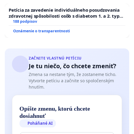
Petícia za zavedenie individuálneho posudzovania
zdravotnej spôsobilosti osôb s diabetom 1. a 2. typu
pri prijímaní do Policajného zboru SR
188 podpisov
Oznámenie o transparentnosti
ZAČNITE VLASTNÚ PETÍCIU
Je tu niečo, čo chcete zmeniť?
Zmena sa nestane tým, že zostaneme ticho.
Vytvorte petíciu a začnite so spoločenským
hnutím.
Opíšte zmenu, ktorú chcete
dosiahnuť
Poháňané AI