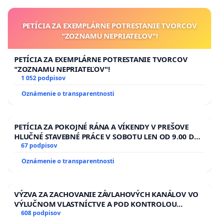
PETÍCIA ZA EXEMPLÁRNE POTRESTANIE TVORCOV
"ZOZNAMU NEPRIATEĽOV"!
PETÍCIA ZA EXEMPLÁRNE POTRESTANIE TVORCOV
"ZOZNAMU NEPRIATEĽOV"!
1 052 podpisov
Oznámenie o transparentnosti
PETÍCIA ZA POKOJNÉ RÁNA A VÍKENDY V PREŠOVE
HLUČNÉ STAVEBNÉ PRÁCE V SOBOTU LEN OD 9.00 DO
13.00 HOD., CEZ PRACOVNÝ TÝŽDEŇ CIEĽ 8.00 – 18.00
67 podpisov
HOD. A PRAVIDELNÁ KONTROLA STAVBY C-AREA NA
Oznámenie o transparentnosti
ĎUMBIERSKEJ/MAGU
VÝZVA ZA ZACHOVANIE ZÁVLAHOVÝCH KANÁLOV VO
VÝLUČNOM VLASTNÍCTVE A POD KONTROLOU
SLOVENSKEJ REPUBLIKY & žiadosť na riešenie
608 podpisov