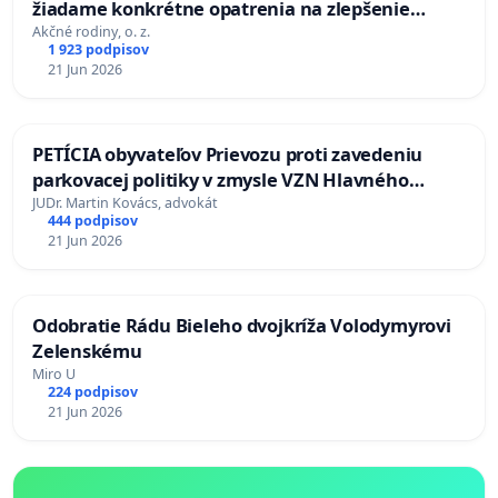
žiadame konkrétne opatrenia na zlepšenie
situácie v školstve
Akčné rodiny, o. z.
1 923 podpisov
21 Jun 2026
PETÍCIA obyvateľov Prievozu proti zavedeniu
parkovacej politiky v zmysle VZN Hlavného
mesta SR Bratislavy č. 3/2025 zo dňa 19.06.2025 o
JUDr. Martin Kovács, advokát
444 podpisov
dočasnom parkovaní motorových vozidiel
21 Jun 2026
Odobratie Rádu Bieleho dvojkríža Volodymyrovi
Zelenskému
Miro U
224 podpisov
21 Jun 2026