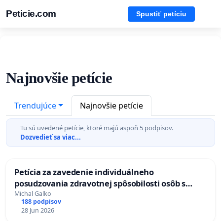
Peticie.com
Spustiť petíciu
Najnovšie petície
Trendujúce
Najnovšie petície
Tu sú uvedené petície, ktoré majú aspoň 5 podpisov.
Dozvedieť sa viac...
Petícia za zavedenie individuálneho
posudzovania zdravotnej spôsobilosti osôb s
diabetom 1. a 2. typu pri prijímaní do Policajného
Michal Galko
188 podpisov
zboru SR
28 Jun 2026