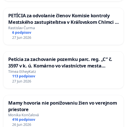
PETÍCIA za odvolanie členov Komisie kontroly
Mestského zastupiteľstva v Kráľovskom Chlmci z
dôvodu konfliktu záujmov a za zvolenie
Rastislav Čurma
6 podpisov
nezávislých členov komisie
27 Jun 2026
Petícia za zachovanie pozemku parc. reg. „C“ č.
3597 v k. ú. Komárno vo vlastníctve mesta
Komárno
Tímea EtheyKatz
113 podpisov
27 Jun 2026
Mamy hovoria nie ponižovaniu žien vo verejnom
priestore
Monika Končalová
416 podpisov
26 Jun 2026