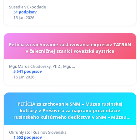
Susedia v Ekoodade
51 podpisov
15 Jun 2026
Petícia za zachovanie zastavovania expresov TATRAN
v železničnej stanici Považská Bystrica
Mgr. Maroš Chudovský, PhD., Mgr. …
5 541 podpisov
15 Jun 2026
PETÍCIA za zachovanie SNM – Múzea rusínskej
kultúry v Prešove a za nápravu prezentácie
rusínskeho kultúrneho dedičstva v SNM – Múzeu
ukrajinskej kultúry vo Svidníku
Okrúhly stôl Rusínov Slovenska
1 552 podpisov