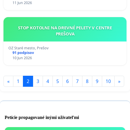
11 Jun 2026
STOP KOTOLNI NA DREVNÉ PELETY V CENTRE
PREŠOVA
OZ Staré mesto, Prešov
91 podpisov
10 Jun 2026
«
1
2
3
4
5
6
7
8
9
10
»
Petície propagované inými užívateľmi