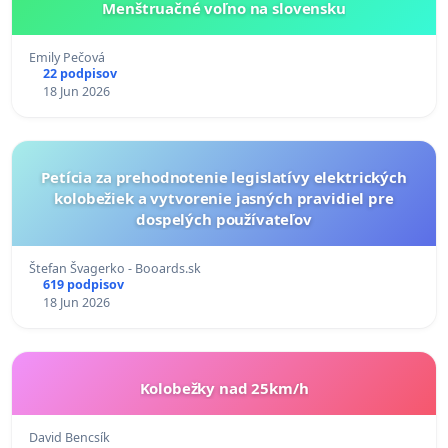
Menštruačné voľno na slovensku
Emily Pečová
22 podpisov
18 Jun 2026
Petícia za prehodnotenie legislatívy elektrických
kolobežiek a vytvorenie jasných pravidiel pre
dospelých používateľov
Štefan Švagerko - Booards.sk
619 podpisov
18 Jun 2026
Kolobežky nad 25km/h
David Bencsík