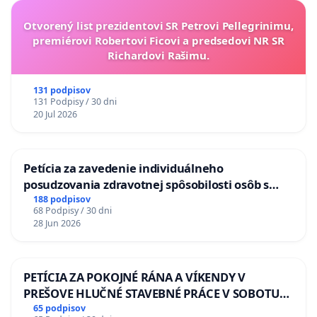
Otvorený list prezidentovi SR Petrovi Pellegrinimu,
premiérovi Robertovi Ficovi a predsedovi NR SR
Richardovi Rašimu.
131 podpisov
131 Podpisy / 30 dni
20 Jul 2026
Petícia za zavedenie individuálneho
posudzovania zdravotnej spôsobilosti osôb s
diabetom 1. a 2. typu pri prijímaní do
188 podpisov
68 Podpisy / 30 dni
Policajného zboru SR
28 Jun 2026
PETÍCIA ZA POKOJNÉ RÁNA A VÍKENDY V
PREŠOVE HLUČNÉ STAVEBNÉ PRÁCE V SOBOTU
LEN OD 9.00 DO 13.00 HOD., CEZ PRACOVNÝ
65 podpisov