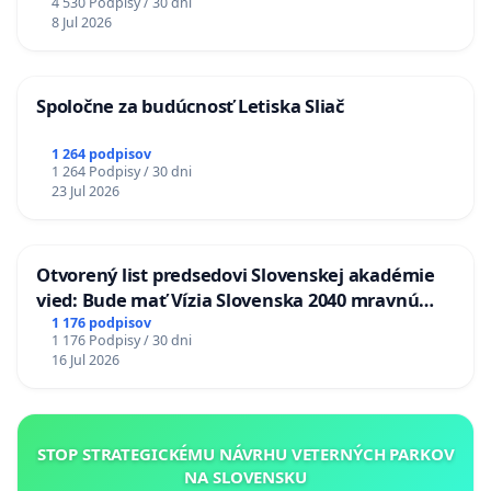
4 530 Podpisy / 30 dni
8 Jul 2026
Spoločne za budúcnosť Letiska Sliač
1 264 podpisov
1 264 Podpisy / 30 dni
23 Jul 2026
Otvorený list predsedovi Slovenskej akadémie
vied: Bude mať Vízia Slovenska 2040 mravnú
chrbticu?
1 176 podpisov
1 176 Podpisy / 30 dni
16 Jul 2026
STOP STRATEGICKÉMU NÁVRHU VETERNÝCH PARKOV
NA SLOVENSKU