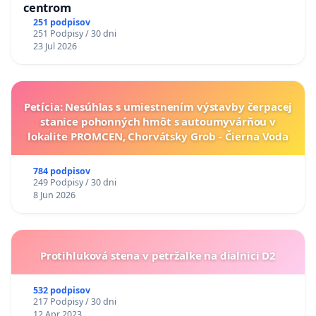
centrom
251 podpisov
251 Podpisy / 30 dni
23 Jul 2026
Petícia: Nesúhlas s umiestnením výstavby čerpacej
stanice pohonných hmôt s autoumyvárňou v
lokalite PROMCEN, Chorvátsky Grob - Čierna Voda
784 podpisov
249 Podpisy / 30 dni
8 Jun 2026
Protihluková stena v petržalke na dialnici D2
532 podpisov
217 Podpisy / 30 dni
12 Apr 2023