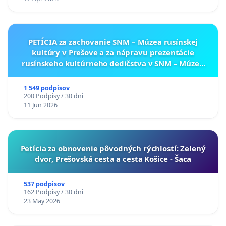
PETÍCIA za zachovanie SNM – Múzea rusínskej
kultúry v Prešove a za nápravu prezentácie
rusínskeho kultúrneho dedičstva v SNM – Múzeu
ukrajinskej kultúry vo Svidníku
1 549 podpisov
200 Podpisy / 30 dni
11 Jun 2026
​Petícia za obnovenie pôvodných rýchlostí: Zelený
dvor, Prešovská cesta a cesta Košice - Šaca
537 podpisov
162 Podpisy / 30 dni
23 May 2026