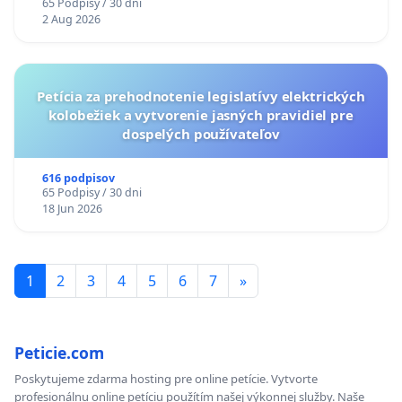
65 Podpisy / 30 dni
TÝŽDEŇ CIEĽ 8.00 – 18.00 HOD. A PRAVIDELNÁ
2 Aug 2026
KONTROLA STAVBY C-AREA NA
ĎUMBIERSKEJ/MAGU
Petícia za prehodnotenie legislatívy elektrických
kolobežiek a vytvorenie jasných pravidiel pre
dospelých používateľov
616 podpisov
65 Podpisy / 30 dni
18 Jun 2026
1
2
3
4
5
6
7
»
Peticie.com
Poskytujeme zdarma hosting pre online petície. Vytvorte
profesionálnu online petíciu použítím našej výkonnej služby. Naše