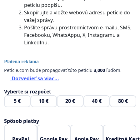
petíciu podpíšu.
Skopírujte a vložte webovú adresu petície do
vašej správy.
Pošlite správu prostredníctvom e-mailu, SMS,
Facebooku, WhatsAppu, X, Instagramu a
LinkedInu.
Platená reklama
Peticie.com bude propagovať túto petíciu
3,000
ľuďom.
Dozvedieť sa viac...
Vyberte si rozpočet
5 €
10 €
20 €
40 €
80 €
Spôsob platby
PayPal
Google Pay
Apple Pay
Kreditná Kar