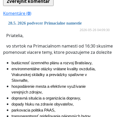
Komentáre (
0
)
28.5. 2026 podvecer Primacialne namestie
2026-05-26 04:09:30
Priatelia,
vo stvrtok na Primacialnom namesti od 16:30 skusime
pomenovat viacere temy, ktore povazujeme za dolezite
budúcnosť územného plánu a rozvoj Bratislavy,
environmentálne otázky vrátane kvality ovzdušia, 
Vrakunskej skládky a prevádzky spaľovne v 
Slovnafte,
hospodárenie mesta a efektívne využívanie 
verejných zdrojov,
dopravná situácia a organizácia dopravy,
dopady hluku na zdravie obyvateľov,
parkovacia politika PAAS,
transparentnosť prideľovania nájomných bytov,