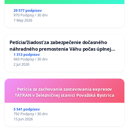
29 577 podpisov
970 Podpisy / 30 dni
7 May 2026
Petícia/žiadosť za zabezpečenie dočasného
náhradného premostenia Váhu počas úplnej
uzávery Vážskeho mosta v Komárne
1 313 podpisov
943 Podpisy / 30 dni
2 Jul 2026
Petícia za zachovanie zastavovania expresov
TATRAN v železničnej stanici Považská Bystrica
5 541 podpisov
792 Podpisy / 30 dni
15 Jun 2026