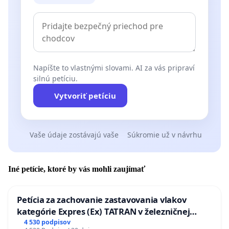
Napíšte to vlastnými slovami. AI za vás pripraví
silnú petíciu.
Vytvoriť petíciu
Vaše údaje zostávajú vaše
Súkromie už v návrhu
Iné petície, ktoré by vás mohli zaujímať
Petícia za zachovanie zastavovania vlakov
kategórie Expres (Ex) TATRAN v železničnej
stanici Púchov
4 530 podpisov