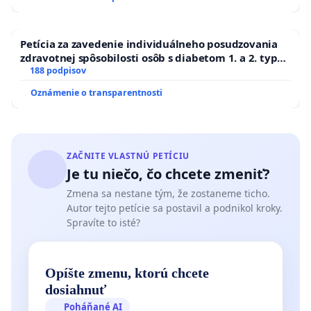
Petícia za zavedenie individuálneho posudzovania
zdravotnej spôsobilosti osôb s diabetom 1. a 2. typu
pri prijímaní do Policajného zboru SR
188 podpisov
Oznámenie o transparentnosti
ZAČNITE VLASTNÚ PETÍCIU
Je tu niečo, čo chcete zmeniť?
Zmena sa nestane tým, že zostaneme ticho.
Autor tejto petície sa postavil a podnikol kroky.
Spravíte to isté?
Opíšte zmenu, ktorú chcete
dosiahnuť
Poháňané AI