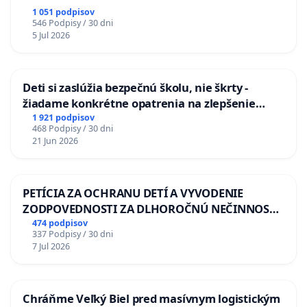
1 051 podpisov
546 Podpisy / 30 dni
5 Jul 2026
Deti si zaslúžia bezpečnú školu, nie škrty -
žiadame konkrétne opatrenia na zlepšenie
situácie v školstve
1 921 podpisov
468 Podpisy / 30 dni
21 Jun 2026
PETÍCIA ZA OCHRANU DETÍ A VYVODENIE
ZODPOVEDNOSTI ZA DLHOROČNÚ NEČINNOSŤ
A ZLYHANIE ŠTÁTU
474 podpisov
337 Podpisy / 30 dni
7 Jul 2026
Chráňme Veľký Biel pred masívnym logistickým