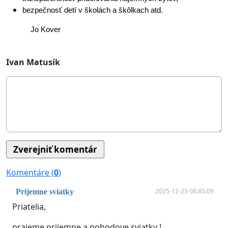
bezpečnosť detí v školách a škôlkach atd.
Jo Kover
Ivan Matusík
Komentáre (
0
)
2025-12-23 08:45:09
Prijemne sviatky
Priatelia,
prajeme prijemne a pohodove sviatky !