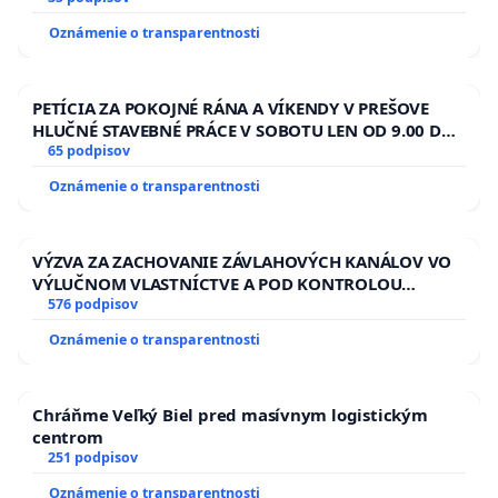
Oznámenie o transparentnosti
PETÍCIA ZA POKOJNÉ RÁNA A VÍKENDY V PREŠOVE
HLUČNÉ STAVEBNÉ PRÁCE V SOBOTU LEN OD 9.00 DO
13.00 HOD., CEZ PRACOVNÝ TÝŽDEŇ CIEĽ 8.00 – 18.00
65 podpisov
HOD. A PRAVIDELNÁ KONTROLA STAVBY C-AREA NA
Oznámenie o transparentnosti
ĎUMBIERSKEJ/MAGU
VÝZVA ZA ZACHOVANIE ZÁVLAHOVÝCH KANÁLOV VO
VÝLUČNOM VLASTNÍCTVE A POD KONTROLOU
SLOVENSKEJ REPUBLIKY & žiadosť na riešenie
576 podpisov
zanedbaného stavu závlahových a odvodňovacích
Oznámenie o transparentnosti
kanálov na Slovensku
Chráňme Veľký Biel pred masívnym logistickým
centrom
251 podpisov
Oznámenie o transparentnosti