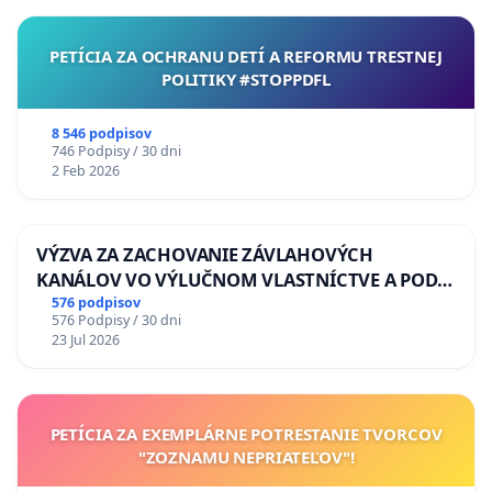
PETÍCIA ZA OCHRANU DETÍ A REFORMU TRESTNEJ
POLITIKY #STOPPDFL
8 546 podpisov
746 Podpisy / 30 dni
2 Feb 2026
VÝZVA ZA ZACHOVANIE ZÁVLAHOVÝCH
KANÁLOV VO VÝLUČNOM VLASTNÍCTVE A POD
KONTROLOU SLOVENSKEJ REPUBLIKY & žiadosť
576 podpisov
576 Podpisy / 30 dni
na riešenie zanedbaného stavu závlahových a
23 Jul 2026
odvodňovacích kanálov na Slovensku
PETÍCIA ZA EXEMPLÁRNE POTRESTANIE TVORCOV
"ZOZNAMU NEPRIATEĽOV"!