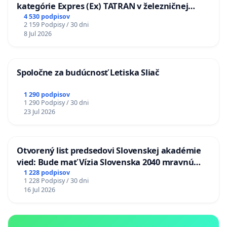
kategórie Expres (Ex) TATRAN v železničnej
stanici Púchov
4 530 podpisov
2 159 Podpisy / 30 dni
8 Jul 2026
Spoločne za budúcnosť Letiska Sliač
1 290 podpisov
1 290 Podpisy / 30 dni
23 Jul 2026
Otvorený list predsedovi Slovenskej akadémie
vied: Bude mať Vízia Slovenska 2040 mravnú
chrbticu?
1 228 podpisov
1 228 Podpisy / 30 dni
16 Jul 2026