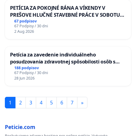
PETÍCIA ZA POKOJNÉ RÁNA A VÍKENDY V
PREŠOVE HLUČNÉ STAVEBNÉ PRÁCE V SOBOTU
LEN OD 9.00 DO 13.00 HOD., CEZ PRACOVNÝ
67 podpisov
67 Podpisy / 30 dni
TÝŽDEŇ CIEĽ 8.00 – 18.00 HOD. A PRAVIDELNÁ
2 Aug 2026
KONTROLA STAVBY C-AREA NA
ĎUMBIERSKEJ/MAGU
Petícia za zavedenie individuálneho
posudzovania zdravotnej spôsobilosti osôb s
diabetom 1. a 2. typu pri prijímaní do
188 podpisov
67 Podpisy / 30 dni
Policajného zboru SR
28 Jun 2026
1
2
3
4
5
6
7
»
Peticie.com
Poskytujeme zdarma hosting pre online petície. Vytvorte