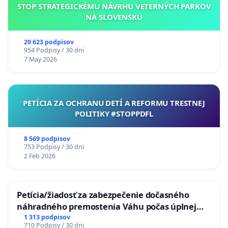
STOP STRATEGICKÉMU NÁVRHU VETERNÝCH PARKOV
NA SLOVENSKU
29 623 podpisov
954 Podpisy / 30 dni
7 May 2026
PETÍCIA ZA OCHRANU DETÍ A REFORMU TRESTNEJ
POLITIKY #STOPPDFL
8 569 podpisov
753 Podpisy / 30 dni
2 Feb 2026
Petícia/žiadosť za zabezpečenie dočasného
náhradného premostenia Váhu počas úplnej
uzávery Vážskeho mosta v Komárne
1 313 podpisov
710 Podpisy / 30 dni