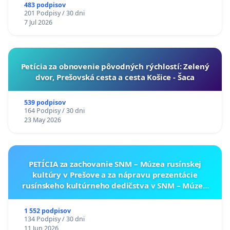
A ZLYHANIE ŠTÁTU
483 podpisov
201 Podpisy / 30 dni
7 Jul 2026
​Petícia za obnovenie pôvodných rýchlostí: Zelený
dvor, Prešovská cesta a cesta Košice - Šaca
539 podpisov
164 Podpisy / 30 dni
23 May 2026
PETÍCIA za zachovanie SNM – Múzea rusínskej
kultúry v Prešove a za nápravu prezentácie
rusínskeho kultúrneho dedičstva v SNM – Múzeu
ukrajinskej kultúry vo Svidníku
1 552 podpisov
134 Podpisy / 30 dni
11 Jun 2026