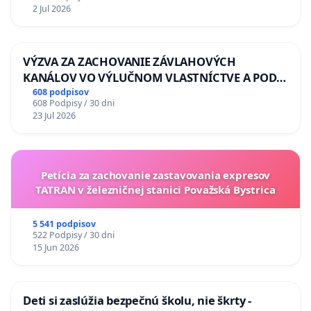
2 Jul 2026
VÝZVA ZA ZACHOVANIE ZÁVLAHOVÝCH
KANÁLOV VO VÝLUČNOM VLASTNÍCTVE A POD
KONTROLOU SLOVENSKEJ REPUBLIKY & žiadosť
608 podpisov
608 Podpisy / 30 dni
na riešenie zanedbaného stavu závlahových a
23 Jul 2026
odvodňovacích kanálov na Slovensku
Petícia za zachovanie zastavovania expresov
TATRAN v železničnej stanici Považská Bystrica
5 541 podpisov
522 Podpisy / 30 dni
15 Jun 2026
Deti si zaslúžia bezpečnú školu, nie škrty -