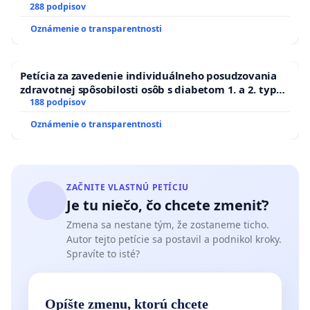
288 podpisov
Oznámenie o transparentnosti
Petícia za zavedenie individuálneho posudzovania
zdravotnej spôsobilosti osôb s diabetom 1. a 2. typu
pri prijímaní do Policajného zboru SR
188 podpisov
Oznámenie o transparentnosti
ZAČNITE VLASTNÚ PETÍCIU
Je tu niečo, čo chcete zmeniť?
Zmena sa nestane tým, že zostaneme ticho.
Autor tejto petície sa postavil a podnikol kroky.
Spravíte to isté?
Opíšte zmenu, ktorú chcete