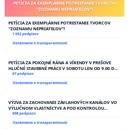
PETÍCIA ZA EXEMPLÁRNE POTRESTANIE TVORCOV
"ZOZNAMU NEPRIATEĽOV"!
PETÍCIA ZA EXEMPLÁRNE POTRESTANIE TVORCOV
"ZOZNAMU NEPRIATEĽOV"!
1 052 podpisov
Oznámenie o transparentnosti
PETÍCIA ZA POKOJNÉ RÁNA A VÍKENDY V PREŠOVE
HLUČNÉ STAVEBNÉ PRÁCE V SOBOTU LEN OD 9.00 DO
13.00 HOD., CEZ PRACOVNÝ TÝŽDEŇ CIEĽ 8.00 – 18.00
67 podpisov
HOD. A PRAVIDELNÁ KONTROLA STAVBY C-AREA NA
Oznámenie o transparentnosti
ĎUMBIERSKEJ/MAGU
VÝZVA ZA ZACHOVANIE ZÁVLAHOVÝCH KANÁLOV VO
VÝLUČNOM VLASTNÍCTVE A POD KONTROLOU
SLOVENSKEJ REPUBLIKY & žiadosť na riešenie
608 podpisov
zanedbaného stavu závlahových a odvodňovacích
Oznámenie o transparentnosti
kanálov na Slovensku