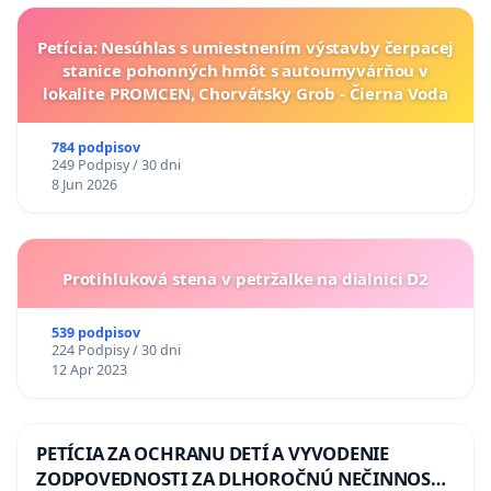
Petícia: Nesúhlas s umiestnením výstavby čerpacej
stanice pohonných hmôt s autoumyvárňou v
lokalite PROMCEN, Chorvátsky Grob - Čierna Voda
784 podpisov
249 Podpisy / 30 dni
8 Jun 2026
Protihluková stena v petržalke na dialnici D2
539 podpisov
224 Podpisy / 30 dni
12 Apr 2023
PETÍCIA ZA OCHRANU DETÍ A VYVODENIE
ZODPOVEDNOSTI ZA DLHOROČNÚ NEČINNOSŤ