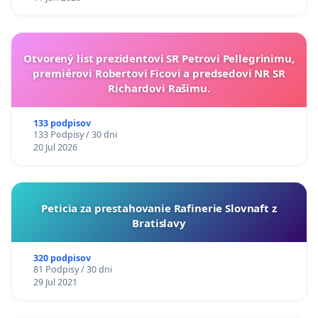
Otvorený list prezidentovi SR Petrovi Pellegrinimu,
premiérovi Robertovi Ficovi a predsedovi NR SR
Richardovi Rašimu.
133 podpisov
133 Podpisy / 30 dni
20 Jul 2026
Peticia za prestahovanie Rafinerie Slovnaft z
Bratislavy
320 podpisov
81 Podpisy / 30 dni
29 Jul 2021