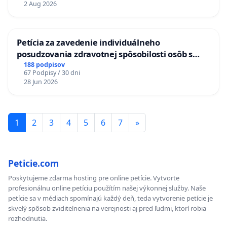
2 Aug 2026
KONTROLA STAVBY C-AREA NA
ĎUMBIERSKEJ/MAGU
Petícia za zavedenie individuálneho
posudzovania zdravotnej spôsobilosti osôb s
diabetom 1. a 2. typu pri prijímaní do
188 podpisov
67 Podpisy / 30 dni
Policajného zboru SR
28 Jun 2026
1
2
3
4
5
6
7
»
Peticie.com
Poskytujeme zdarma hosting pre online petície. Vytvorte
profesionálnu online petíciu použítím našej výkonnej služby. Naše
petície sa v médiach spomínajú každý deň, teda vytvorenie petície je
skvelý spôsob zviditelnenia na verejnosti aj pred ľudmi, ktorí robia
rozhodnutia.