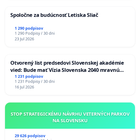
Spoločne za budúcnosť Letiska Sliač
1 290 podpisov
1 290 Podpisy / 30 dni
23 Jul 2026
Otvorený list predsedovi Slovenskej akadémie
vied: Bude mať Vízia Slovenska 2040 mravnú
chrbticu?
1 231 podpisov
1 231 Podpisy / 30 dni
16 Jul 2026
STOP STRATEGICKÉMU NÁVRHU VETERNÝCH PARKOV
NA SLOVENSKU
29 626 podpisov