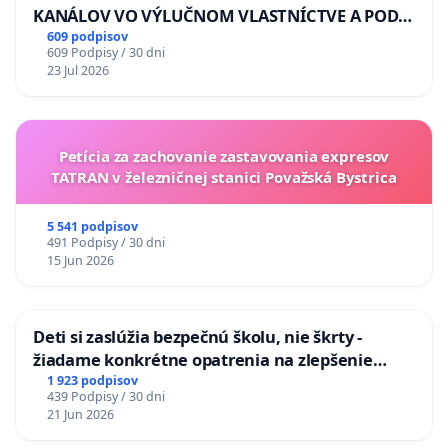
KANÁLOV VO VÝLUČNOM VLASTNÍCTVE A POD
KONTROLOU SLOVENSKEJ REPUBLIKY & žiadosť
609 podpisov
609 Podpisy / 30 dni
na riešenie zanedbaného stavu závlahových a
23 Jul 2026
odvodňovacích kanálov na Slovensku
Petícia za zachovanie zastavovania expresov
TATRAN v železničnej stanici Považská Bystrica
5 541 podpisov
491 Podpisy / 30 dni
15 Jun 2026
Deti si zaslúžia bezpečnú školu, nie škrty -
žiadame konkrétne opatrenia na zlepšenie
situácie v školstve
1 923 podpisov
439 Podpisy / 30 dni
21 Jun 2026