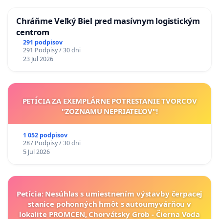
Chráňme Veľký Biel pred masívnym logistickým
centrom
291 podpisov
291 Podpisy / 30 dni
23 Jul 2026
PETÍCIA ZA EXEMPLÁRNE POTRESTANIE TVORCOV
"ZOZNAMU NEPRIATEĽOV"!
1 052 podpisov
287 Podpisy / 30 dni
5 Jul 2026
Petícia: Nesúhlas s umiestnením výstavby čerpacej
stanice pohonných hmôt s autoumyvárňou v
lokalite PROMCEN, Chorvátsky Grob - Čierna Voda