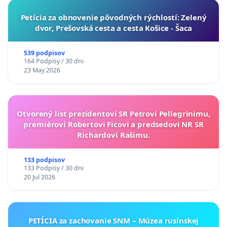
​Petícia za obnovenie pôvodných rýchlostí: Zelený
dvor, Prešovská cesta a cesta Košice - Šaca
539 podpisov
164 Podpisy / 30 dni
23 May 2026
Otvorený list prezidentovi SR Petrovi Pellegrinimu,
premiérovi Robertovi Ficovi a predsedovi NR SR
Richardovi Rašimu.
133 podpisov
133 Podpisy / 30 dni
20 Jul 2026
PETÍCIA za zachovanie SNM – Múzea rusínskej