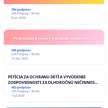
784 podpisov
249 Podpisy / 30 dni
8 Jun 2026
Protihluková stena v petržalke na dialnici D2
540 podpisov
224 Podpisy / 30 dni
12 Apr 2023
PETÍCIA ZA OCHRANU DETÍ A VYVODENIE
ZODPOVEDNOSTI ZA DLHOROČNÚ NEČINNOSŤ
A ZLYHANIE ŠTÁTU
483 podpisov
195 Podpisy / 30 dni
7 Jul 2026