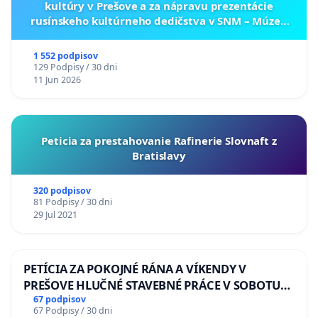
kultúry v Prešove a za nápravu prezentácie
rusínskeho kultúrneho dedičstva v SNM – Múzeu
ukrajinskej kultúry vo Svidníku
1 552 podpisov
129 Podpisy / 30 dni
11 Jun 2026
Peticia za prestahovanie Rafinerie Slovnaft z
Bratislavy
320 podpisov
81 Podpisy / 30 dni
29 Jul 2021
PETÍCIA ZA POKOJNÉ RÁNA A VÍKENDY V
PREŠOVE HLUČNÉ STAVEBNÉ PRÁCE V SOBOTU
LEN OD 9.00 DO 13.00 HOD., CEZ PRACOVNÝ
67 podpisov
67 Podpisy / 30 dni
TÝŽDEŇ CIEĽ 8.00 – 18.00 HOD. A PRAVIDELNÁ