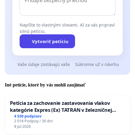
Napíšte to vlastnými slovami. AI za vás pripraví
silnú petíciu.
Vytvoriť petíciu
Vaše údaje zostávajú vaše
Súkromie už v návrhu
Iné petície, ktoré by vás mohli zaujímať
Petícia za zachovanie zastavovania vlakov
kategórie Expres (Ex) TATRAN v železničnej
stanici Púchov
4 530 podpisov
2 018 Podpisy / 30 dni
8 Jul 2026