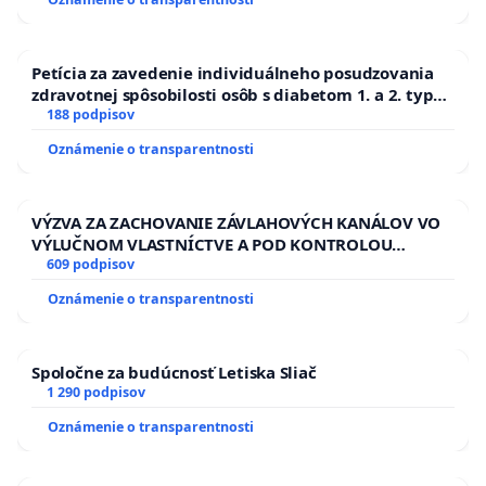
Petícia za zavedenie individuálneho posudzovania
zdravotnej spôsobilosti osôb s diabetom 1. a 2. typu
pri prijímaní do Policajného zboru SR
188 podpisov
Oznámenie o transparentnosti
VÝZVA ZA ZACHOVANIE ZÁVLAHOVÝCH KANÁLOV VO
VÝLUČNOM VLASTNÍCTVE A POD KONTROLOU
SLOVENSKEJ REPUBLIKY & žiadosť na riešenie
609 podpisov
zanedbaného stavu závlahových a odvodňovacích
Oznámenie o transparentnosti
kanálov na Slovensku
Spoločne za budúcnosť Letiska Sliač
1 290 podpisov
Oznámenie o transparentnosti