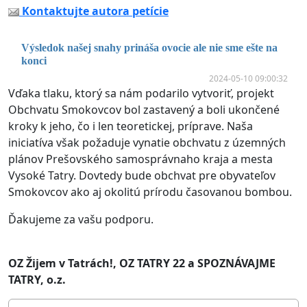
Kontaktujte autora petície
Výsledok našej snahy prináša ovocie ale nie sme ešte na
konci
2024-05-10 09:00:32
Vďaka tlaku, ktorý sa nám podarilo vytvoriť, projekt
Obchvatu Smokovcov bol zastavený a boli ukončené
kroky k jeho, čo i len teoretickej, príprave. Naša
iniciatíva však požaduje vynatie obchvatu z územných
plánov Prešovského samosprávnaho kraja a mesta
Vysoké Tatry. Dovtedy bude obchvat pre obyvateľov
Smokovcov ako aj okolitú prírodu časovanou bombou.
Ďakujeme za vašu podporu.
OZ Žijem v Tatrách!, OZ TATRY 22 a SPOZNÁVAJME
TATRY, o.z.