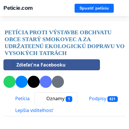
Peticie.com
Spustiť petíciu
PETÍCIA PROTI VÝSTAVBE OBCHVATU
OBCE STARÝ SMOKOVEC A ZA
UDRŽATEĽNÚ EKOLOGICKÚ DOPRAVU VO
VYSOKÝCH TATRÁCH
Zdieľať na Facebooku
Petícia
Oznamy
Podpisy
1
821
Lepšia viditeľnosť