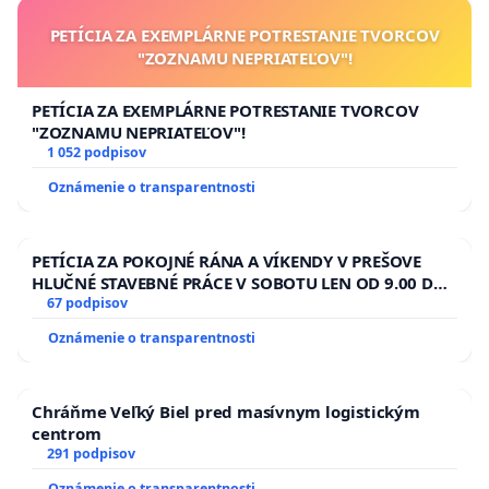
PETÍCIA ZA EXEMPLÁRNE POTRESTANIE TVORCOV
"ZOZNAMU NEPRIATEĽOV"!
PETÍCIA ZA EXEMPLÁRNE POTRESTANIE TVORCOV
"ZOZNAMU NEPRIATEĽOV"!
1 052 podpisov
Oznámenie o transparentnosti
PETÍCIA ZA POKOJNÉ RÁNA A VÍKENDY V PREŠOVE
HLUČNÉ STAVEBNÉ PRÁCE V SOBOTU LEN OD 9.00 DO
13.00 HOD., CEZ PRACOVNÝ TÝŽDEŇ CIEĽ 8.00 – 18.00
67 podpisov
HOD. A PRAVIDELNÁ KONTROLA STAVBY C-AREA NA
Oznámenie o transparentnosti
ĎUMBIERSKEJ/MAGU
Chráňme Veľký Biel pred masívnym logistickým
centrom
291 podpisov
Oznámenie o transparentnosti