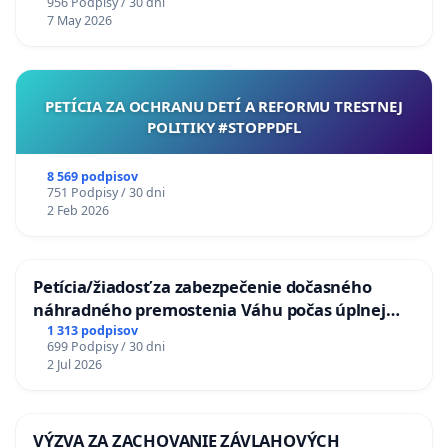
956 Podpisy / 30 dni
7 May 2026
PETÍCIA ZA OCHRANU DETÍ A REFORMU TRESTNEJ
POLITIKY #STOPPDFL
8 569 podpisov
751 Podpisy / 30 dni
2 Feb 2026
Petícia/žiadosť za zabezpečenie dočasného
náhradného premostenia Váhu počas úplnej
uzávery Vážskeho mosta v Komárne
1 313 podpisov
699 Podpisy / 30 dni
2 Jul 2026
VÝZVA ZA ZACHOVANIE ZÁVLAHOVÝCH