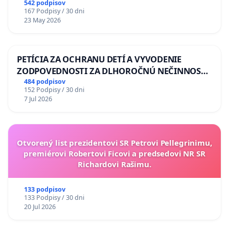
542 podpisov
167 Podpisy / 30 dni
23 May 2026
PETÍCIA ZA OCHRANU DETÍ A VYVODENIE
ZODPOVEDNOSTI ZA DLHOROČNÚ NEČINNOSŤ
A ZLYHANIE ŠTÁTU
484 podpisov
152 Podpisy / 30 dni
7 Jul 2026
Otvorený list prezidentovi SR Petrovi Pellegrinimu,
premiérovi Robertovi Ficovi a predsedovi NR SR
Richardovi Rašimu.
133 podpisov
133 Podpisy / 30 dni
20 Jul 2026