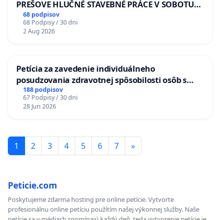
PREŠOVE HLUČNÉ STAVEBNÉ PRÁCE V SOBOTU
LEN OD 9.00 DO 13.00 HOD., CEZ PRACOVNÝ
68 podpisov
68 Podpisy / 30 dni
TÝŽDEŇ CIEĽ 8.00 – 18.00 HOD. A PRAVIDELNÁ
2 Aug 2026
KONTROLA STAVBY C-AREA NA
ĎUMBIERSKEJ/MAGU
Petícia za zavedenie individuálneho
posudzovania zdravotnej spôsobilosti osôb s
diabetom 1. a 2. typu pri prijímaní do
188 podpisov
67 Podpisy / 30 dni
Policajného zboru SR
28 Jun 2026
1
2
3
4
5
6
7
»
Peticie.com
Poskytujeme zdarma hosting pre online petície. Vytvorte
profesionálnu online petíciu použítím našej výkonnej služby. Naše
petície sa v médiach spomínajú každý deň, teda vytvorenie petície je