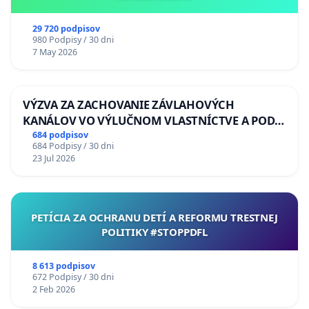
29 720 podpisov
980 Podpisy / 30 dni
7 May 2026
VÝZVA ZA ZACHOVANIE ZÁVLAHOVÝCH
KANÁLOV VO VÝLUČNOM VLASTNÍCTVE A POD
KONTROLOU SLOVENSKEJ REPUBLIKY & žiadosť
684 podpisov
684 Podpisy / 30 dni
na riešenie zanedbaného stavu závlahových a
23 Jul 2026
odvodňovacích kanálov na Slovensku
PETÍCIA ZA OCHRANU DETÍ A REFORMU TRESTNEJ
POLITIKY #STOPPDFL
8 613 podpisov
672 Podpisy / 30 dni
2 Feb 2026