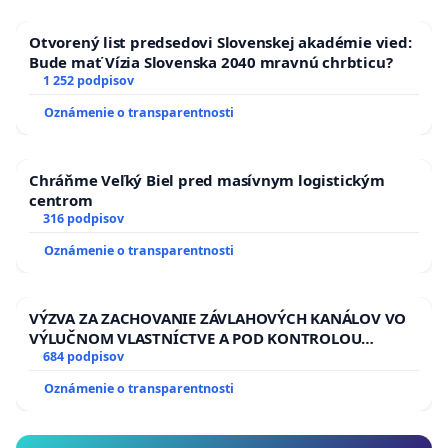
Otvorený list predsedovi Slovenskej akadémie vied:
Bude mať Vízia Slovenska 2040 mravnú chrbticu?
1 252 podpisov
Oznámenie o transparentnosti
Chráňme Veľký Biel pred masívnym logistickým
centrom
316 podpisov
Oznámenie o transparentnosti
VÝZVA ZA ZACHOVANIE ZÁVLAHOVÝCH KANÁLOV VO
VÝLUČNOM VLASTNÍCTVE A POD KONTROLOU
SLOVENSKEJ REPUBLIKY & žiadosť na riešenie
684 podpisov
zanedbaného stavu závlahových a odvodňovacích
Oznámenie o transparentnosti
kanálov na Slovensku