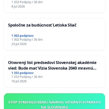
1 353 Podpisy / 30 dni
8 Jul 2026
Spoločne za budúcnosť Letiska Sliač
1 302 podpisov
1 302 Podpisy / 30 dni
23 Jul 2026
Otvorený list predsedovi Slovenskej akadémie
vied: Bude mať Vízia Slovenska 2040 mravnú
chrbticu?
1 252 podpisov
1 252 Podpisy / 30 dni
16 Jul 2026
STOP STRATEGICKÉMU NÁVRHU VETERNÝCH PARKOV
NA SLOVENSKU