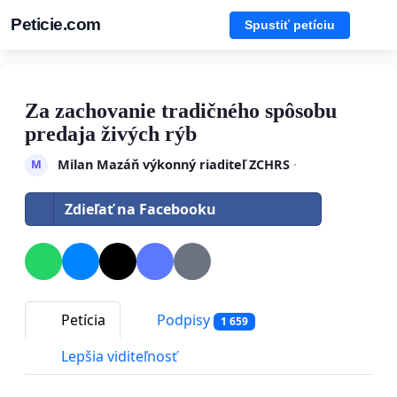
Peticie.com
Spustiť petíciu
Za zachovanie tradičného spôsobu
predaja živých rýb
Milan Mazáň výkonný riaditeľ ZCHRS
·
M
Zdieľať na Facebooku
Petícia
Podpisy
1 659
Lepšia viditeľnosť