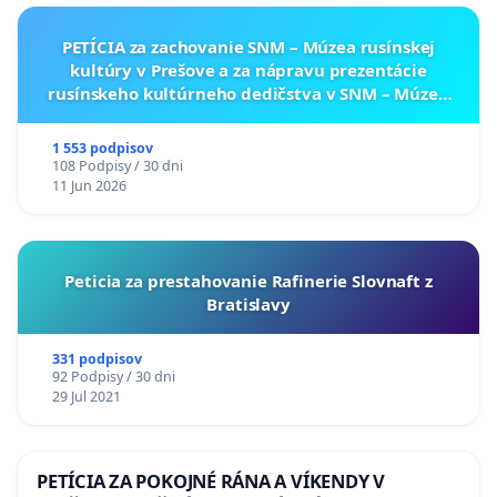
PETÍCIA za zachovanie SNM – Múzea rusínskej
kultúry v Prešove a za nápravu prezentácie
rusínskeho kultúrneho dedičstva v SNM – Múzeu
ukrajinskej kultúry vo Svidníku
1 553 podpisov
108 Podpisy / 30 dni
11 Jun 2026
Peticia za prestahovanie Rafinerie Slovnaft z
Bratislavy
331 podpisov
92 Podpisy / 30 dni
29 Jul 2021
PETÍCIA ZA POKOJNÉ RÁNA A VÍKENDY V