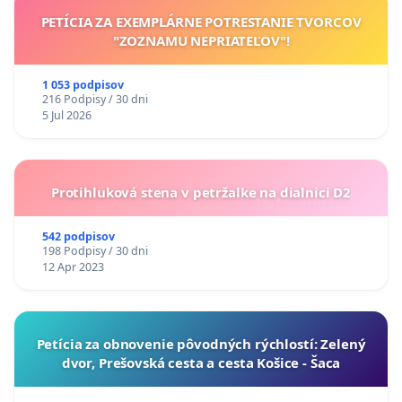
PETÍCIA ZA EXEMPLÁRNE POTRESTANIE TVORCOV
"ZOZNAMU NEPRIATEĽOV"!
1 053 podpisov
216 Podpisy / 30 dni
5 Jul 2026
Protihluková stena v petržalke na dialnici D2
542 podpisov
198 Podpisy / 30 dni
12 Apr 2023
​Petícia za obnovenie pôvodných rýchlostí: Zelený
dvor, Prešovská cesta a cesta Košice - Šaca