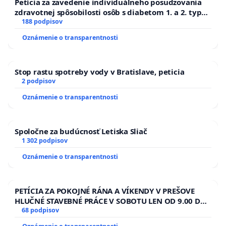
Petícia za zavedenie individuálneho posudzovania
zdravotnej spôsobilosti osôb s diabetom 1. a 2. typu
pri prijímaní do Policajného zboru SR
188 podpisov
Oznámenie o transparentnosti
Stop rastu spotreby vody v Bratislave, peticia
2 podpisov
Oznámenie o transparentnosti
Spoločne za budúcnosť Letiska Sliač
1 302 podpisov
Oznámenie o transparentnosti
PETÍCIA ZA POKOJNÉ RÁNA A VÍKENDY V PREŠOVE
HLUČNÉ STAVEBNÉ PRÁCE V SOBOTU LEN OD 9.00 DO
13.00 HOD., CEZ PRACOVNÝ TÝŽDEŇ CIEĽ 8.00 – 18.00
68 podpisov
HOD. A PRAVIDELNÁ KONTROLA STAVBY C-AREA NA