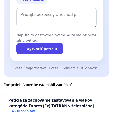
Napíšte to vlastnými slovami. AI za vás pripraví
silnú petíciu.
Vytvoriť petíciu
Vaše údaje zostávajú vaše
Súkromie už v návrhu
Iné petície, ktoré by vás mohli zaujímať
Petícia za zachovanie zastavovania vlakov
kategórie Expres (Ex) TATRAN v železničnej
stanici Púchov
4 530 podpisov