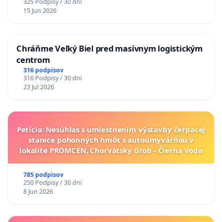
325 Podpisy / 30 dni
15 Jun 2026
Chráňme Veľký Biel pred masívnym logistickým
centrom
316 podpisov
316 Podpisy / 30 dni
23 Jul 2026
Petícia: Nesúhlas s umiestnením výstavby čerpacej
stanice pohonných hmôt s autoumyvárňou v
lokalite PROMCEN, Chorvátsky Grob - Čierna Voda
785 podpisov
250 Podpisy / 30 dni
8 Jun 2026