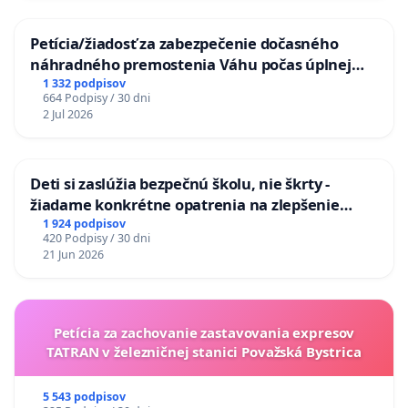
Petícia/žiadosť za zabezpečenie dočasného
náhradného premostenia Váhu počas úplnej
uzávery Vážskeho mosta v Komárne
1 332 podpisov
664 Podpisy / 30 dni
2 Jul 2026
Deti si zaslúžia bezpečnú školu, nie škrty -
žiadame konkrétne opatrenia na zlepšenie
situácie v školstve
1 924 podpisov
420 Podpisy / 30 dni
21 Jun 2026
Petícia za zachovanie zastavovania expresov
TATRAN v železničnej stanici Považská Bystrica
5 543 podpisov