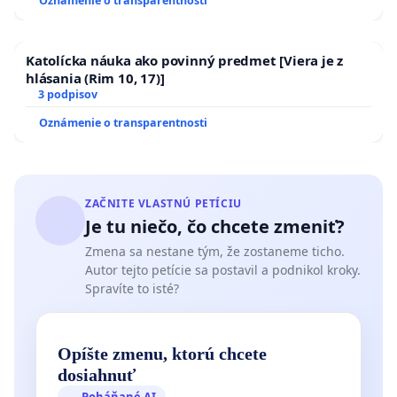
Oznámenie o transparentnosti
ĎUMBIERSKEJ/MAGU
Katolícka náuka ako povinný predmet [Viera je z
hlásania (Rim 10, 17)]
3 podpisov
Oznámenie o transparentnosti
ZAČNITE VLASTNÚ PETÍCIU
Je tu niečo, čo chcete zmeniť?
Zmena sa nestane tým, že zostaneme ticho.
Autor tejto petície sa postavil a podnikol kroky.
Spravíte to isté?
Opíšte zmenu, ktorú chcete
dosiahnuť
Poháňané AI