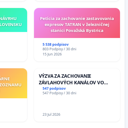
 NÁVRHU
Petícia za zachovanie zastavovania
SLOVENSKU
expresov TATRAN v železničnej
stanici Považská Bystrica
5 538 podpisov
803 Podpisy / 30 dni
15 Jun 2026
VÝZVA ZA ZACHOVANIE
ÁRNE
ZÁVLAHOVÝCH KANÁLOV VO
"ZOZNAMU
VÝLUČNOM VLASTNÍCTVE A POD
547 podpisov
547 Podpisy / 30 dni
KONTROLOU SLOVENSKEJ
REPUBLIKY & žiadosť na riešenie
zanedbaného stavu závlahových
a odvodňovacích kanálov na
23 Jul 2026
Slovensku