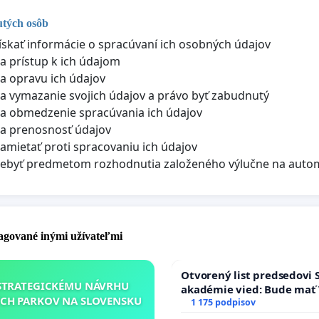
utých osôb
ískať informácie o spracúvaní ich osobných údajov
a prístup k ich údajom
a opravu ich údajov
a vymazanie svojich údajov a právo byť zabudnutý
a obmedzenie spracúvania ich údajov
a prenosnosť údajov
amietať proti spracovaniu ich údajov
nebyť predmetom rozhodnutia založeného výlučne na auto
pagované inými užívateľmi
Otvorený list predsedovi 
STRATEGICKÉMU NÁVRHU
akadémie vied: Bude mať 
CH PARKOV NA SLOVENSKU
Slovenska 2040 mravnú ch
1 175 podpisov