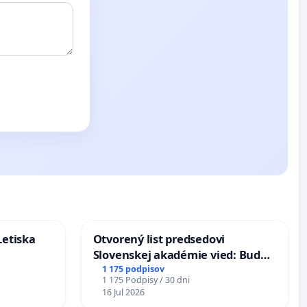
Letiska
Otvorený list predsedovi
Slovenskej akadémie vied: Bude
mať Vízia Slovenska 2040 mravnú
1 175 podpisov
1 175 Podpisy / 30 dni
chrbticu?
16 Jul 2026