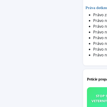
Práva dotkn
Právo z
Právo n
Právo n
Právo n
Právo n
Právo n
Právo n
Právo 
Petície pro
STOP 
VETERNÝ