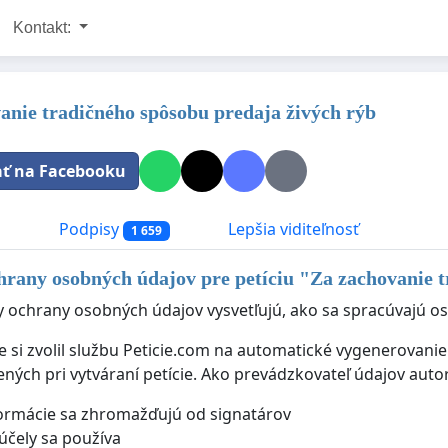
Kontakt:
anie tradičného spôsobu predaja živých rýb
ať na Facebooku
a
Podpisy
Lepšia viditeľnosť
1 659
hrany osobných údajov pre petíciu "
Za zachovanie t
y ochrany osobných údajov vysvetľujú, ako sa spracúvajú oso
ie si zvolil službu Peticie.com na automatické vygenerovan
ených pri vytváraní petície. Ako prevádzkovateľ údajov auto
ormácie sa zhromažďujú od signatárov
účely sa používa