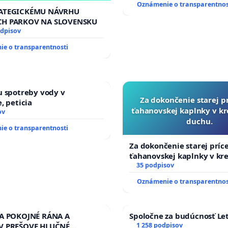
Oznámenie o transparentnos
RATEGICKÉMU NÁVRHU
CH PARKOV NA SLOVENSKU
odpisov
e o transparentnosti
u spotreby vody v
Za dokončenie starej p
, peticia
ťahanovskej kaplnky v k
ov
duchu.
e o transparentnosti
Za dokončenie starej príc
ťahanovskej kaplnky v kr
duchu.
35 podpisov
Oznámenie o transparentnos
ZA POKOJNÉ RÁNA A
Spoločne za budúcnosť Let
V PREŠOVE HLUČNÉ
1 258 podpisov