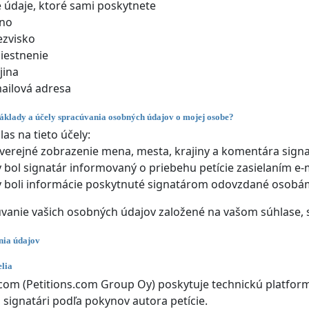
údaje, ktoré sami poskytnete
no
ezvisko
iestnenie
jina
ailová adresa
áklady a účely spracúvania osobných údajov o mojej osobe?
las na tieto účely:
verejné zobrazenie mena, mesta, krajiny a komentára signa
 bol signatár informovaný o priebehu petície zasielaním e-
 boli informácie poskytnuté signatárom odovzdané osob
úvanie vašich osobných údajov založené na vašom súhlase, 
nia údajov
lia
.com (Petitions.com Group Oy) poskytuje technickú platform
i signatári podľa pokynov autora petície.