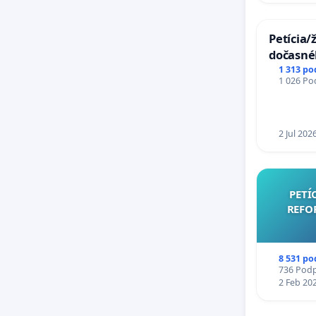
Petícia/
dočasné
premost
1 313 po
1 026 Pod
uzávery
Komárn
2 Jul 202
PETÍ
REFO
8 531 po
736 Podpi
2 Feb 20