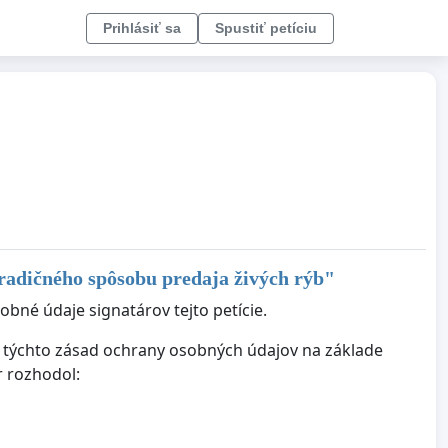
Prihlásiť sa
Spustiť petíciu
radičného spôsobu predaja živých rýb
"
bné údaje signatárov tejto petície.
ie týchto zásad ochrany osobných údajov na základe
r rozhodol: