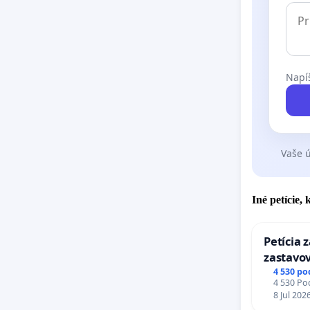
Napíš
Vaše ú
Iné petície,
Petícia 
zastavov
Expres (
4 530 po
4 530 Pod
stanici 
8 Jul 202