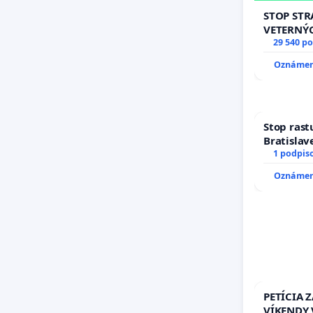
STOP ST
VETERNÝ
29 540 p
Oznámeni
Stop rast
Bratislave
1 podpis
Oznámeni
PETÍCIA 
VÍKENDY 