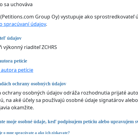
o sa uchováva
 (Petitions.com Group Oy) vystupuje ako sprostredkovateľ ú
 spracúvaní údajov
.
teľ údajov
 výkonný riaditeľ ZCHRS
utora petície
 autora petície
adách ochrany osobných údajov
ka ochrany osobných údajov odráža rozhodnutia prijaté autor
, na aké účely sa používajú osobné údaje signatárov alebo
javia okamžite.
te moje osobné údaje, keď podpisujem petíciu alebo upravujem s
e o mne spracúvate a ako ich získavate?