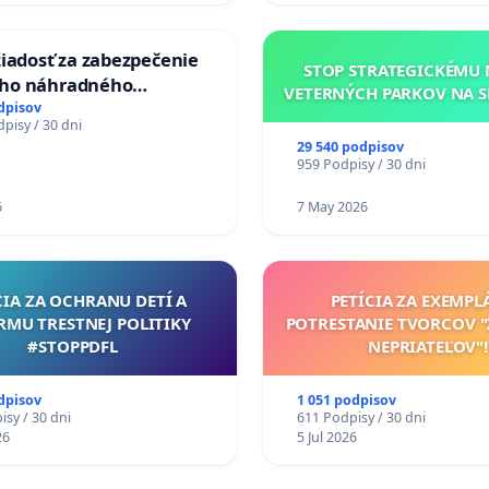
žiadosť za zabezpečenie
STOP STRATEGICKÉMU
ho náhradného
VETERNÝCH PARKOV NA 
enia Váhu počas úplnej
dpisov
pisy / 30 dni
 Vážskeho mosta v
29 540 podpisov
e
959 Podpisy / 30 dni
6
7 May 2026
CIA ZA OCHRANU DETÍ A
PETÍCIA ZA EXEMPL
RMU TRESTNEJ POLITIKY
POTRESTANIE TVORCOV 
#STOPPDFL
NEPRIATEĽOV"!
dpisov
1 051 podpisov
sy / 30 dni
611 Podpisy / 30 dni
26
5 Jul 2026