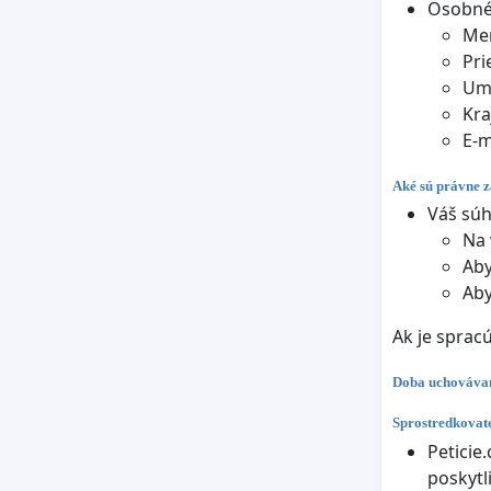
Osobné 
Me
Pri
Um
Kra
E-m
Aké sú právne z
Váš súh
Na 
Aby
Aby
Ak je sprac
Doba uchováva
Sprostredkovate
Peticie
poskytl