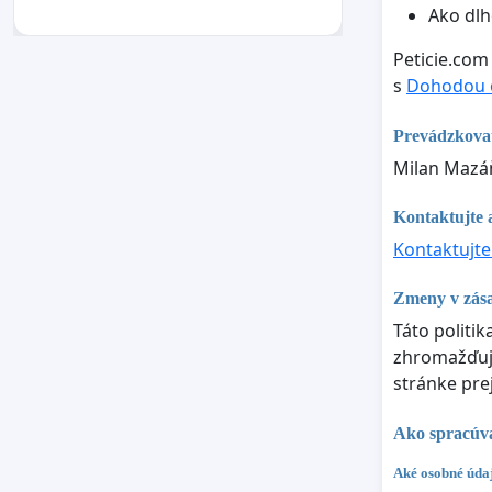
Ako dlh
Peticie.com
s
Dohodou o
Prevádzkova
Milan Mazáň
Kontaktujte a
Kontaktujte
Zmeny v zás
Táto politi
zhromažďujú
stránke pre
Ako spracúva
Aké osobné údaj