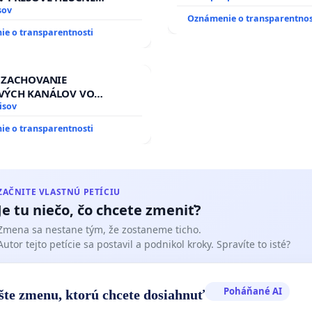
 PRÁCE V SOBOTU LEN OD
sov
Oznámenie o transparentnos
13.00 HOD., CEZ PRACOVNÝ
e o transparentnosti
EĽ 8.00 – 18.00 HOD. A
NÁ KONTROLA STAVBY C-
 ĎUMBIERSKEJ/MAGU
 ZACHOVANIE
VÝCH KANÁLOV VO
M VLASTNÍCTVE A POD
isov
OU SLOVENSKEJ REPUBLIKY
e o transparentnosti
 na riešenie zanedbaného
vlahových a odvodňovacích
na Slovensku
ZAČNITE VLASTNÚ PETÍCIU
Je tu niečo, čo chcete zmeniť?
Zmena sa nestane tým, že zostaneme ticho.
Autor tejto petície sa postavil a podnikol kroky. Spravíte to isté?
Poháňané AI
šte zmenu, ktorú chcete dosiahnuť