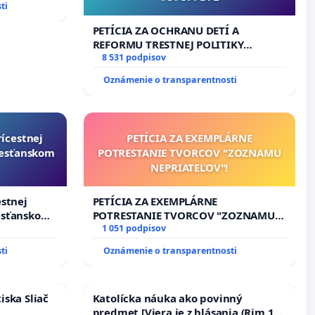
ti
PETÍCIA ZA OCHRANU DETÍ A
REFORMU TRESTNEJ POLITIKY
#STOPPDFL
8 531 podpisov
Oznámenie o transparentnosti
rícestnej
PETÍCIA ZA EXEMPLÁRNE
resťanskom
POTRESTANIE TVORCOV "ZOZNAMU
NEPRIATEĽOV"!
estnej
PETÍCIA ZA EXEMPLÁRNE
esťanskom
POTRESTANIE TVORCOV "ZOZNAMU
NEPRIATEĽOV"!
1 051 podpisov
ti
Oznámenie o transparentnosti
iska Sliač
Katolícka náuka ako povinný
predmet [Viera je z hlásania (Rim 10,