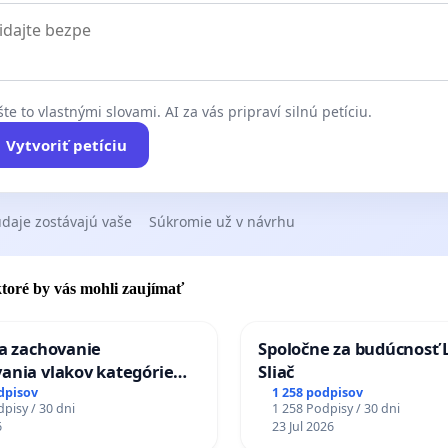
te to vlastnými slovami. AI za vás pripraví silnú petíciu.
Vytvoriť petíciu
daje zostávajú vaše
Súkromie už v návrhu
 ktoré by vás mohli zaujímať
za zachovanie
Spoločne za budúcnosť 
ania vlakov kategórie
Sliač
Ex) TATRAN v železničnej
dpisov
1 258 podpisov
pisy / 30 dni
1 258 Podpisy / 30 dni
Púchov
6
23 Jul 2026