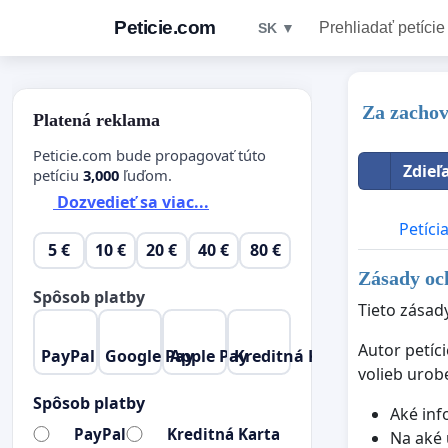
Peticie.com
Prehliadať petície
SK ▼
Za zachov
Platená reklama
Peticie.com bude propagovať túto
Zdieľ
petíciu
3,000
ľuďom.
Dozvedieť sa viac...
Petíci
5 €
10 €
20 €
40 €
80 €
Zásady oc
Spôsob platby
Tieto zásad
Autor petíc
PayPal
Google Pay
Apple Pay
Kreditná Karta
volieb urob
Spôsob platby
Aké inf
PayPal
Kreditná Karta
Na aké 