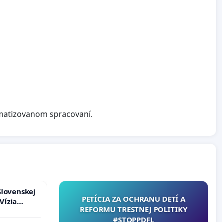
matizovanom spracovaní.
Slovenskej
PETÍCIA ZA OCHRANU DETÍ A
Vízia
REFORMU TRESTNEJ POLITIKY
rbticu?
#STOPPDFL