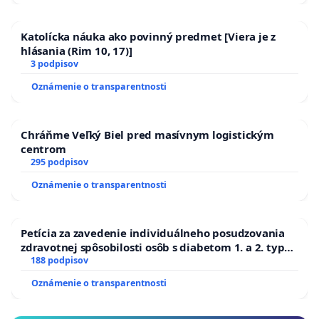
Katolícka náuka ako povinný predmet [Viera je z
hlásania (Rim 10, 17)]
3 podpisov
Oznámenie o transparentnosti
Chráňme Veľký Biel pred masívnym logistickým
centrom
295 podpisov
Oznámenie o transparentnosti
Petícia za zavedenie individuálneho posudzovania
zdravotnej spôsobilosti osôb s diabetom 1. a 2. typu
pri prijímaní do Policajného zboru SR
188 podpisov
Oznámenie o transparentnosti