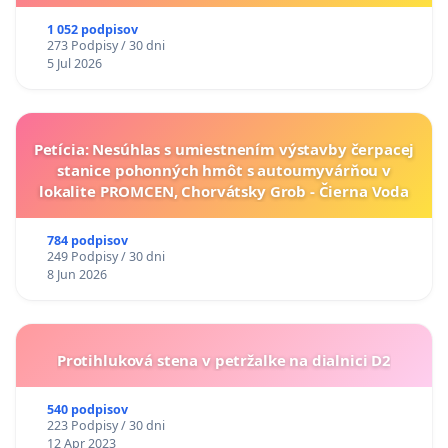
1 052 podpisov
273 Podpisy / 30 dni
5 Jul 2026
Petícia: Nesúhlas s umiestnením výstavby čerpacej
stanice pohonných hmôt s autoumyvárňou v
lokalite PROMCEN, Chorvátsky Grob - Čierna Voda
784 podpisov
249 Podpisy / 30 dni
8 Jun 2026
Protihluková stena v petržalke na dialnici D2
540 podpisov
223 Podpisy / 30 dni
12 Apr 2023