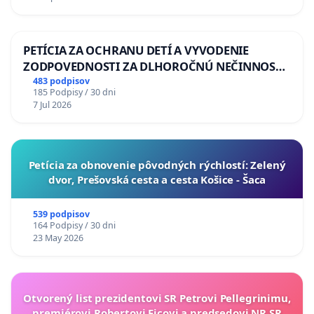
PETÍCIA ZA OCHRANU DETÍ A VYVODENIE
ZODPOVEDNOSTI ZA DLHOROČNÚ NEČINNOSŤ
A ZLYHANIE ŠTÁTU
483 podpisov
185 Podpisy / 30 dni
7 Jul 2026
​Petícia za obnovenie pôvodných rýchlostí: Zelený
dvor, Prešovská cesta a cesta Košice - Šaca
539 podpisov
164 Podpisy / 30 dni
23 May 2026
Otvorený list prezidentovi SR Petrovi Pellegrinimu,
premiérovi Robertovi Ficovi a predsedovi NR SR