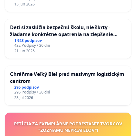
15 Jun 2026
Deti si zaslúžia bezpečnú školu, nie škrty -
žiadame konkrétne opatrenia na zlepšenie
situácie v školstve
1 923 podpisov
432 Podpisy / 30 dni
21 Jun 2026
Chráňme Veľký Biel pred masívnym logistickým
centrom
295 podpisov
295 Podpisy / 30 dni
23 Jul 2026
PETÍCIA ZA EXEMPLÁRNE POTRESTANIE TVORCOV
"ZOZNAMU NEPRIATEĽOV"!