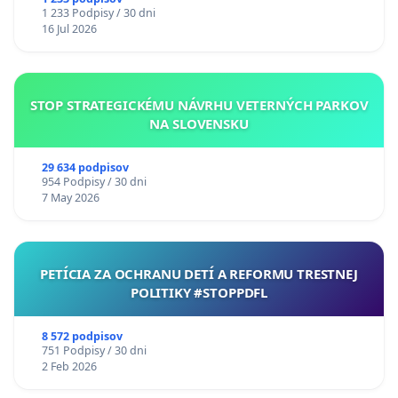
chrbticu?
1 233 Podpisy / 30 dni
16 Jul 2026
STOP STRATEGICKÉMU NÁVRHU VETERNÝCH PARKOV
NA SLOVENSKU
29 634 podpisov
954 Podpisy / 30 dni
7 May 2026
PETÍCIA ZA OCHRANU DETÍ A REFORMU TRESTNEJ
POLITIKY #STOPPDFL
8 572 podpisov
751 Podpisy / 30 dni
2 Feb 2026