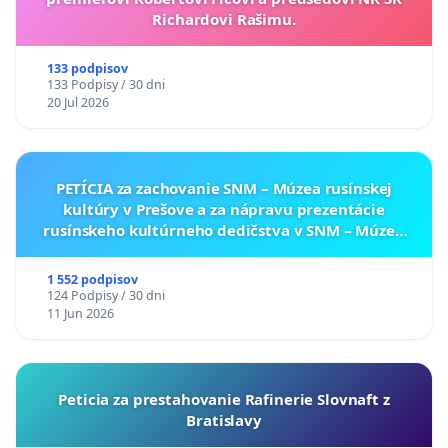
Richardovi Rašimu.
133 podpisov
133 Podpisy / 30 dni
20 Jul 2026
PETÍCIA za zachovanie SNM – Múzea rusínskej
kultúry v Prešove a za nápravu prezentácie
rusínskeho kultúrneho dedičstva v SNM – Múzeu
ukrajinskej kultúry vo Svidníku
1 552 podpisov
124 Podpisy / 30 dni
11 Jun 2026
Peticia za prestahovanie Rafinerie Slovnaft z
Bratislavy