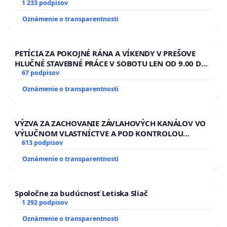
1 233 podpisov
Oznámenie o transparentnosti
PETÍCIA ZA POKOJNÉ RÁNA A VÍKENDY V PREŠOVE
HLUČNÉ STAVEBNÉ PRÁCE V SOBOTU LEN OD 9.00 DO
13.00 HOD., CEZ PRACOVNÝ TÝŽDEŇ CIEĽ 8.00 – 18.00
67 podpisov
HOD. A PRAVIDELNÁ KONTROLA STAVBY C-AREA NA
Oznámenie o transparentnosti
ĎUMBIERSKEJ/MAGU
VÝZVA ZA ZACHOVANIE ZÁVLAHOVÝCH KANÁLOV VO
VÝLUČNOM VLASTNÍCTVE A POD KONTROLOU
SLOVENSKEJ REPUBLIKY & žiadosť na riešenie
613 podpisov
zanedbaného stavu závlahových a odvodňovacích
Oznámenie o transparentnosti
kanálov na Slovensku
Spoločne za budúcnosť Letiska Sliač
1 292 podpisov
Oznámenie o transparentnosti