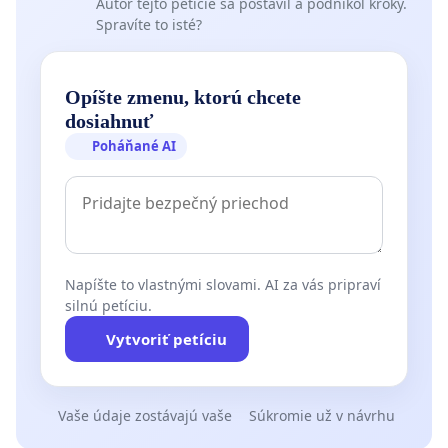
Autor tejto petície sa postavil a podnikol kroky.
Spravíte to isté?
Opíšte zmenu, ktorú chcete
dosiahnuť
Poháňané AI
Napíšte to vlastnými slovami. AI za vás pripraví
silnú petíciu.
Vytvoriť petíciu
Vaše údaje zostávajú vaše
Súkromie už v návrhu