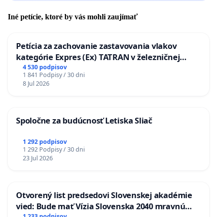
Iné petície, ktoré by vás mohli zaujímať
Petícia za zachovanie zastavovania vlakov
kategórie Expres (Ex) TATRAN v železničnej
stanici Púchov
4 530 podpisov
1 841 Podpisy / 30 dni
8 Jul 2026
Spoločne za budúcnosť Letiska Sliač
1 292 podpisov
1 292 Podpisy / 30 dni
23 Jul 2026
Otvorený list predsedovi Slovenskej akadémie
vied: Bude mať Vízia Slovenska 2040 mravnú
1 233 podpisov