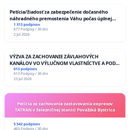
Petícia/žiadosť za zabezpečenie dočasného
náhradného premostenia Váhu počas úplnej
uzávery Vážskeho mosta v Komárne
1 313 podpisov
677 Podpisy / 30 dni
2 Jul 2026
VÝZVA ZA ZACHOVANIE ZÁVLAHOVÝCH
KANÁLOV VO VÝLUČNOM VLASTNÍCTVE A POD
KONTROLOU SLOVENSKEJ REPUBLIKY & žiadosť
613 podpisov
613 Podpisy / 30 dni
na riešenie zanedbaného stavu závlahových a
23 Jul 2026
odvodňovacích kanálov na Slovensku
Petícia za zachovanie zastavovania expresov
TATRAN v železničnej stanici Považská Bystrica
5 542 podpisov
463 Podpisy / 30 dni