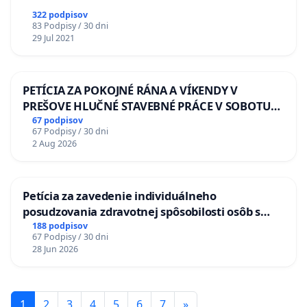
322 podpisov
83 Podpisy / 30 dni
29 Jul 2021
PETÍCIA ZA POKOJNÉ RÁNA A VÍKENDY V
PREŠOVE HLUČNÉ STAVEBNÉ PRÁCE V SOBOTU
LEN OD 9.00 DO 13.00 HOD., CEZ PRACOVNÝ
67 podpisov
67 Podpisy / 30 dni
TÝŽDEŇ CIEĽ 8.00 – 18.00 HOD. A PRAVIDELNÁ
2 Aug 2026
KONTROLA STAVBY C-AREA NA
ĎUMBIERSKEJ/MAGU
Petícia za zavedenie individuálneho
posudzovania zdravotnej spôsobilosti osôb s
diabetom 1. a 2. typu pri prijímaní do
188 podpisov
67 Podpisy / 30 dni
Policajného zboru SR
28 Jun 2026
1
2
3
4
5
6
7
»