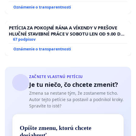
Oznámenie o transparentnosti
PETÍCIA ZA POKOJNÉ RÁNA A VÍKENDY V PREŠOVE
HLUČNÉ STAVEBNÉ PRÁCE V SOBOTU LEN OD 9.00 DO
13.00 HOD., CEZ PRACOVNÝ TÝŽDEŇ CIEĽ 8.00 – 18.00
67 podpisov
HOD. A PRAVIDELNÁ KONTROLA STAVBY C-AREA NA
Oznámenie o transparentnosti
ĎUMBIERSKEJ/MAGU
ZAČNITE VLASTNÚ PETÍCIU
Je tu niečo, čo chcete zmeniť?
Zmena sa nestane tým, že zostaneme ticho.
Autor tejto petície sa postavil a podnikol kroky.
Spravíte to isté?
Opíšte zmenu, ktorú chcete
dosiahnuť