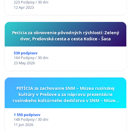
223 Podpisy / 30 dni
12 Apr 2023
​Petícia za obnovenie pôvodných rýchlostí: Zelený
dvor, Prešovská cesta a cesta Košice - Šaca
539 podpisov
164 Podpisy / 30 dni
23 May 2026
PETÍCIA za zachovanie SNM – Múzea rusínskej
kultúry v Prešove a za nápravu prezentácie
rusínskeho kultúrneho dedičstva v SNM – Múzeu
ukrajinskej kultúry vo Svidníku
1 550 podpisov
148 Podpisy / 30 dni
11 Jun 2026