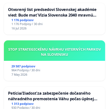
Otvorený list predsedovi Slovenskej akadémie
vied: Bude mať Vízia Slovenska 2040 mravnú
chrbticu?
1 176 podpisov
1 176 Podpisy / 30 dni
16 Jul 2026
STOP STRATEGICKÉMU NÁVRHU VETERNÝCH PARKOV
NA SLOVENSKU
29 587 podpisov
964 Podpisy / 30 dni
7 May 2026
Petícia/žiadosť za zabezpečenie dočasného
náhradného premostenia Váhu počas úplnej
uzávery Vážskeho mosta v Komárne
1 313 podpisov
930 Podpisy / 30 dni