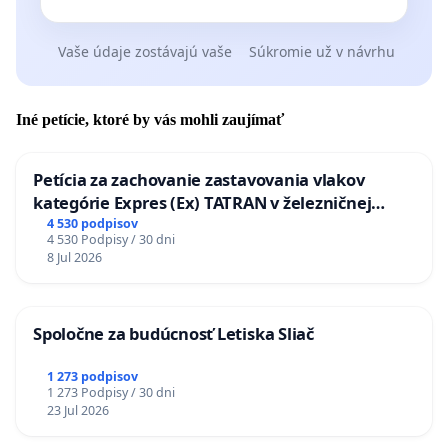
Vaše údaje zostávajú vaše
Súkromie už v návrhu
Iné petície, ktoré by vás mohli zaujímať
Petícia za zachovanie zastavovania vlakov
kategórie Expres (Ex) TATRAN v železničnej
stanici Púchov
4 530 podpisov
4 530 Podpisy / 30 dni
8 Jul 2026
Spoločne za budúcnosť Letiska Sliač
1 273 podpisov
1 273 Podpisy / 30 dni
23 Jul 2026