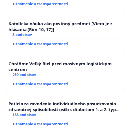
Oznámenie o transparentnosti
Katolícka náuka ako povinný predmet [Viera je z
hlásania (Rim 10, 17)]
3 podpisov
Oznámenie o transparentnosti
Chráňme Veľký Biel pred masívnym logistickým
centrom
259 podpisov
Oznámenie o transparentnosti
Petícia za zavedenie individuálneho posudzovania
zdravotnej spôsobilosti osôb s diabetom 1. a 2. typu
pri prijímaní do Policajného zboru SR
188 podpisov
Oznámenie o transparentnosti