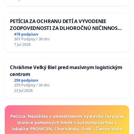
PETÍCIA ZA OCHRANU DETÍ A VYVODENIE
ZODPOVEDNOSTI ZA DLHOROČNÚ NEČINNOSŤ
A ZLYHANIE ŠTÁTU
478 podpisov
307 Podpisy / 30 dni
7 Jul 2026
Chráňme Veľký Biel pred masívnym logistickým
centrom
259 podpisov
259 Podpisy / 30 dni
23 Jul 2026
Petícia: Nesúhlas s umiestnením výstavby čerpacej
stanice pohonných hmôt s autoumyvárňou v
lokalite PROMCEN, Chorvátsky Grob - Čierna Voda