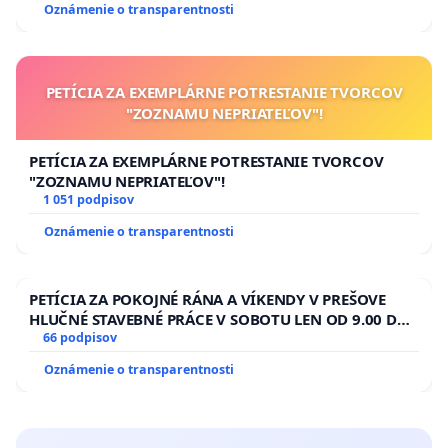
Oznámenie o transparentnosti
kanálov na Slovensku
PETÍCIA ZA EXEMPLÁRNE POTRESTANIE TVORCOV
"ZOZNAMU NEPRIATEĽOV"!
PETÍCIA ZA EXEMPLÁRNE POTRESTANIE TVORCOV
"ZOZNAMU NEPRIATEĽOV"!
1 051 podpisov
Oznámenie o transparentnosti
PETÍCIA ZA POKOJNÉ RÁNA A VÍKENDY V PREŠOVE
HLUČNÉ STAVEBNÉ PRÁCE V SOBOTU LEN OD 9.00 DO
13.00 HOD., CEZ PRACOVNÝ TÝŽDEŇ CIEĽ 8.00 – 18.00
66 podpisov
HOD. A PRAVIDELNÁ KONTROLA STAVBY C-AREA NA
Oznámenie o transparentnosti
ĎUMBIERSKEJ/MAGU