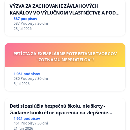
VÝZVA ZA ZACHOVANIE ZÁVLAHOVÝCH
KANÁLOV VO VÝLUČNOM VLASTNÍCTVE A POD
KONTROLOU SLOVENSKEJ REPUBLIKY & žiadosť
587 podpisov
587 Podpisy / 30 dni
na riešenie zanedbaného stavu závlahových a
23 Jul 2026
odvodňovacích kanálov na Slovensku
PETÍCIA ZA EXEMPLÁRNE POTRESTANIE TVORCOV
"ZOZNAMU NEPRIATEĽOV"!
1 051 podpisov
530 Podpisy / 30 dni
5 Jul 2026
Deti si zaslúžia bezpečnú školu, nie škrty -
žiadame konkrétne opatrenia na zlepšenie
situácie v školstve
1 921 podpisov
461 Podpisy / 30 dni
21 Jun 2026