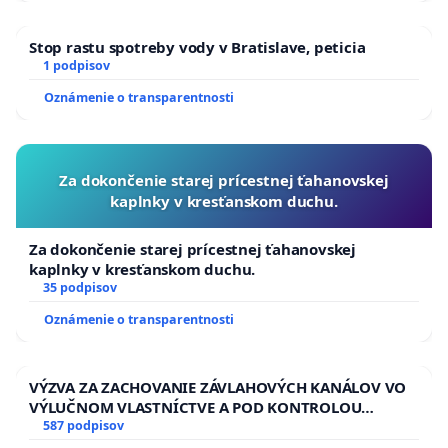
Stop rastu spotreby vody v Bratislave, peticia
1 podpisov
Oznámenie o transparentnosti
Za dokončenie starej prícestnej ťahanovskej
kaplnky v kresťanskom duchu.
Za dokončenie starej prícestnej ťahanovskej
kaplnky v kresťanskom duchu.
35 podpisov
Oznámenie o transparentnosti
VÝZVA ZA ZACHOVANIE ZÁVLAHOVÝCH KANÁLOV VO
VÝLUČNOM VLASTNÍCTVE A POD KONTROLOU
SLOVENSKEJ REPUBLIKY & žiadosť na riešenie
587 podpisov
zanedbaného stavu závlahových a odvodňovacích