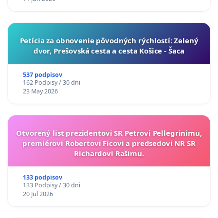
​Petícia za obnovenie pôvodných rýchlostí: Zelený
dvor, Prešovská cesta a cesta Košice - Šaca
537 podpisov
162 Podpisy / 30 dni
23 May 2026
Otvorený list prezidentovi SR Petrovi Pellegrinimu,
premiérovi Robertovi Ficovi a predsedovi NR SR
Richardovi Rašimu.
133 podpisov
133 Podpisy / 30 dni
20 Jul 2026