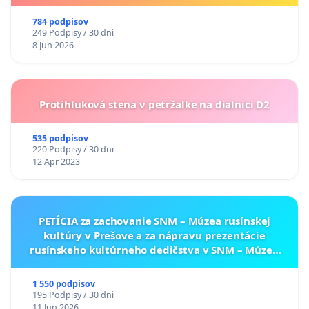
784 podpisov
249 Podpisy / 30 dni
8 Jun 2026
Protihluková stena v petržalke na dialnici D2
535 podpisov
220 Podpisy / 30 dni
12 Apr 2023
PETÍCIA za zachovanie SNM – Múzea rusínskej
kultúry v Prešove a za nápravu prezentácie
rusínskeho kultúrneho dedičstva v SNM – Múzeu
ukrajinskej kultúry vo Svidníku
1 550 podpisov
195 Podpisy / 30 dni
11 Jun 2026