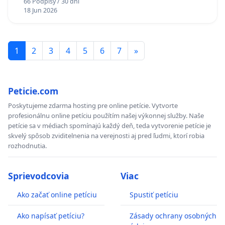
66 Podpisy / 30 dni
18 Jun 2026
1
2
3
4
5
6
7
»
Peticie.com
Poskytujeme zdarma hosting pre online petície. Vytvorte
profesionálnu online petíciu použítím našej výkonnej služby. Naše
petície sa v médiach spomínajú každý deň, teda vytvorenie petície je
skvelý spôsob zviditelnenia na verejnosti aj pred ľudmi, ktorí robia
rozhodnutia.
Sprievodcovia
Viac
Ako začať online petíciu
Spustiť petíciu
Ako napísať petíciu?
Zásady ochrany osobných