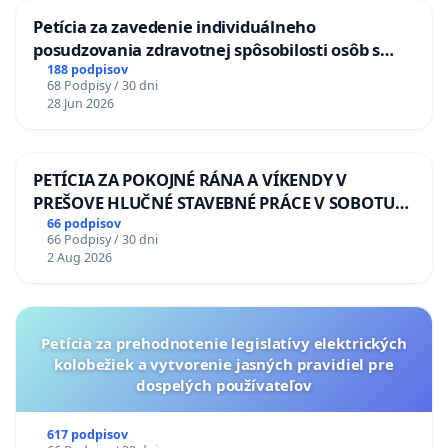
Petícia za zavedenie individuálneho
posudzovania zdravotnej spôsobilosti osôb s
diabetom 1. a 2. typu pri prijímaní do
188 podpisov
68 Podpisy / 30 dni
Policajného zboru SR
28 Jun 2026
PETÍCIA ZA POKOJNÉ RÁNA A VÍKENDY V
PREŠOVE HLUČNÉ STAVEBNÉ PRÁCE V SOBOTU
LEN OD 9.00 DO 13.00 HOD., CEZ PRACOVNÝ
66 podpisov
66 Podpisy / 30 dni
TÝŽDEŇ CIEĽ 8.00 – 18.00 HOD. A PRAVIDELNÁ
2 Aug 2026
KONTROLA STAVBY C-AREA NA
ĎUMBIERSKEJ/MAGU
Petícia za prehodnotenie legislatívy elektrických
kolobežiek a vytvorenie jasných pravidiel pre
dospelých používateľov
617 podpisov