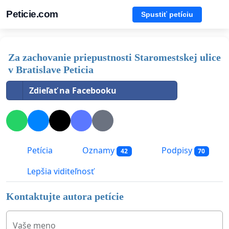
Peticie.com
Spustiť petíciu
Za zachovanie priepustnosti Staromestskej ulice
v Bratislave Peticia
Zdieľať na Facebooku
Petícia
Oznamy
Podpisy
42
70
Lepšia viditeľnosť
Kontaktujte autora petície
Vaše meno