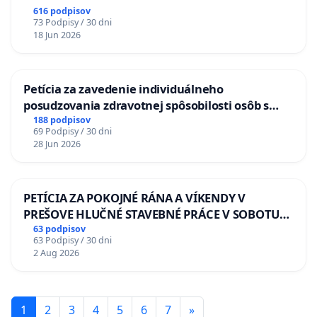
616 podpisov
73 Podpisy / 30 dni
18 Jun 2026
Petícia za zavedenie individuálneho
posudzovania zdravotnej spôsobilosti osôb s
diabetom 1. a 2. typu pri prijímaní do
188 podpisov
69 Podpisy / 30 dni
Policajného zboru SR
28 Jun 2026
PETÍCIA ZA POKOJNÉ RÁNA A VÍKENDY V
PREŠOVE HLUČNÉ STAVEBNÉ PRÁCE V SOBOTU
LEN OD 9.00 DO 13.00 HOD., CEZ PRACOVNÝ
63 podpisov
63 Podpisy / 30 dni
TÝŽDEŇ CIEĽ 8.00 – 18.00 HOD. A PRAVIDELNÁ
2 Aug 2026
KONTROLA STAVBY C-AREA NA
ĎUMBIERSKEJ/MAGU
1
2
3
4
5
6
7
»