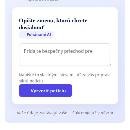
Opíšte zmenu, ktorú chcete
dosiahnuť
Poháňané AI
Napíšte to vlastnými slovami. AI za vás pripraví
silnú petíciu.
Vytvoriť petíciu
Vaše údaje zostávajú vaše
Súkromie už v návrhu