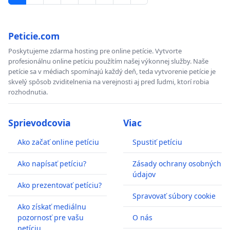
Peticie.com
Poskytujeme zdarma hosting pre online petície. Vytvorte
profesionálnu online petíciu použítím našej výkonnej služby. Naše
petície sa v médiach spomínajú každý deň, teda vytvorenie petície je
skvelý spôsob zviditelnenia na verejnosti aj pred ľudmi, ktorí robia
rozhodnutia.
Sprievodcovia
Viac
Ako začať online petíciu
Spustiť petíciu
Ako napísať petíciu?
Zásady ochrany osobných
údajov
Ako prezentovať petíciu?
Spravovať súbory cookie
Ako získať mediálnu
pozornosť pre vašu
O nás
petíciu