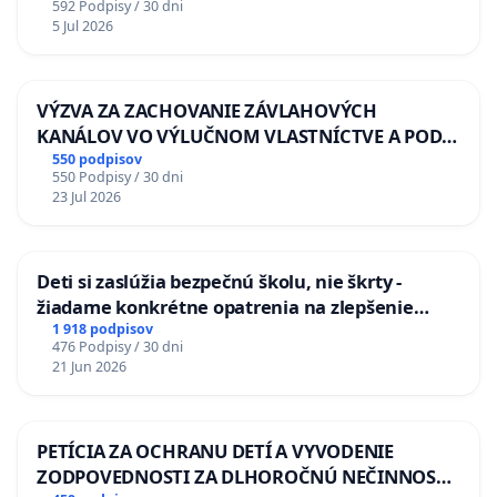
592 Podpisy / 30 dni
5 Jul 2026
VÝZVA ZA ZACHOVANIE ZÁVLAHOVÝCH
KANÁLOV VO VÝLUČNOM VLASTNÍCTVE A POD
KONTROLOU SLOVENSKEJ REPUBLIKY & žiadosť
550 podpisov
550 Podpisy / 30 dni
na riešenie zanedbaného stavu závlahových a
23 Jul 2026
odvodňovacích kanálov na Slovensku
Deti si zaslúžia bezpečnú školu, nie škrty -
žiadame konkrétne opatrenia na zlepšenie
situácie v školstve
1 918 podpisov
476 Podpisy / 30 dni
21 Jun 2026
PETÍCIA ZA OCHRANU DETÍ A VYVODENIE
ZODPOVEDNOSTI ZA DLHOROČNÚ NEČINNOSŤ