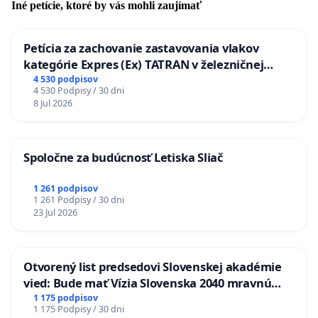
Iné petície, ktoré by vás mohli zaujímať
Petícia za zachovanie zastavovania vlakov
kategórie Expres (Ex) TATRAN v železničnej
stanici Púchov
4 530 podpisov
4 530 Podpisy / 30 dni
8 Jul 2026
Spoločne za budúcnosť Letiska Sliač
1 261 podpisov
1 261 Podpisy / 30 dni
23 Jul 2026
Otvorený list predsedovi Slovenskej akadémie
vied: Bude mať Vízia Slovenska 2040 mravnú
chrbticu?
1 175 podpisov
1 175 Podpisy / 30 dni