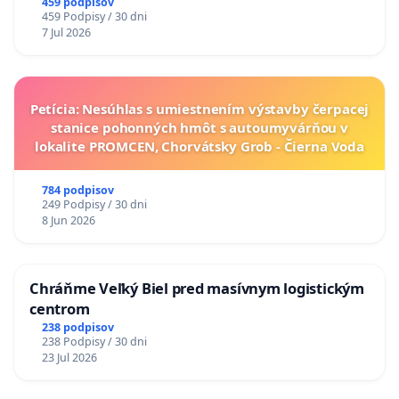
A ZLYHANIE ŠTÁTU
459 podpisov
459 Podpisy / 30 dni
7 Jul 2026
Petícia: Nesúhlas s umiestnením výstavby čerpacej
stanice pohonných hmôt s autoumyvárňou v
lokalite PROMCEN, Chorvátsky Grob - Čierna Voda
784 podpisov
249 Podpisy / 30 dni
8 Jun 2026
Chráňme Veľký Biel pred masívnym logistickým
centrom
238 podpisov
238 Podpisy / 30 dni
23 Jul 2026