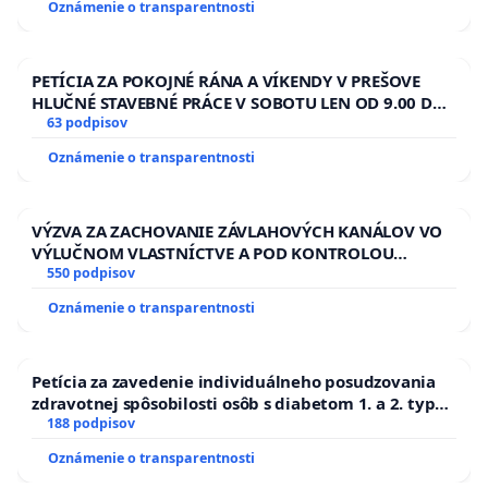
Oznámenie o transparentnosti
PETÍCIA ZA POKOJNÉ RÁNA A VÍKENDY V PREŠOVE
HLUČNÉ STAVEBNÉ PRÁCE V SOBOTU LEN OD 9.00 DO
13.00 HOD., CEZ PRACOVNÝ TÝŽDEŇ CIEĽ 8.00 – 18.00
63 podpisov
HOD. A PRAVIDELNÁ KONTROLA STAVBY C-AREA NA
Oznámenie o transparentnosti
ĎUMBIERSKEJ/MAGU
VÝZVA ZA ZACHOVANIE ZÁVLAHOVÝCH KANÁLOV VO
VÝLUČNOM VLASTNÍCTVE A POD KONTROLOU
SLOVENSKEJ REPUBLIKY & žiadosť na riešenie
550 podpisov
zanedbaného stavu závlahových a odvodňovacích
Oznámenie o transparentnosti
kanálov na Slovensku
Petícia za zavedenie individuálneho posudzovania
zdravotnej spôsobilosti osôb s diabetom 1. a 2. typu
pri prijímaní do Policajného zboru SR
188 podpisov
Oznámenie o transparentnosti