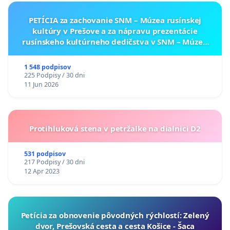
PETÍCIA za zachovanie SNM – Múzea rusínskej
kultúry v Prešove a za nápravu prezentácie
rusínskeho kultúrneho dedičstva v SNM – Múzeu
ukrajinskej kultúry vo Svidníku
1 548 podpisov
225 Podpisy / 30 dni
11 Jun 2026
Protihluková stena v petržalke na dialnici D2
531 podpisov
217 Podpisy / 30 dni
12 Apr 2023
​Petícia za obnovenie pôvodných rýchlostí: Zelený
dvor, Prešovská cesta a cesta Košice - Šaca