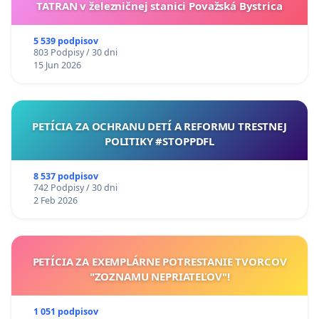
TATRAN v železničnej stanici Považská Bystrica
5 539 podpisov
803 Podpisy / 30 dni
15 Jun 2026
PETÍCIA ZA OCHRANU DETÍ A REFORMU TRESTNEJ
POLITIKY #STOPPDFL
8 537 podpisov
742 Podpisy / 30 dni
2 Feb 2026
PETÍCIA ZA EXEMPLÁRNE POTRESTANIE TVORCOV
"ZOZNAMU NEPRIATEĽOV"!
1 051 podpisov