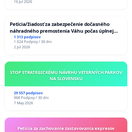
16 Jul 2026
Petícia/žiadosť za zabezpečenie dočasného
náhradného premostenia Váhu počas úplnej
uzávery Vážskeho mosta v Komárne
1 313 podpisov
1 024 Podpisy / 30 dni
2 Jul 2026
STOP STRATEGICKÉMU NÁVRHU VETERNÝCH PARKOV
NA SLOVENSKU
29 557 podpisov
968 Podpisy / 30 dni
7 May 2026
Petícia za zachovanie zastavovania expresov