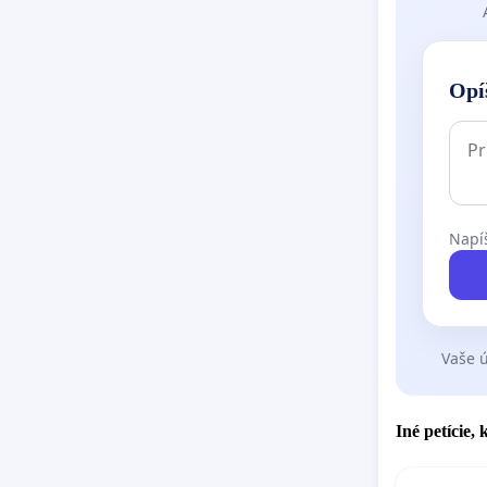
Opí
Napíš
Vaše ú
Iné petície,