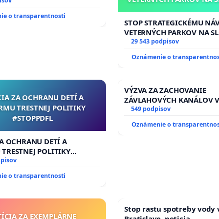
sti osôb s diabetom 1. a 2.
isov
prijímaní do Policajného
e o transparentnosti
STOP STRATEGICKÉMU NÁ
VETERNÝCH PARKOV NA S
29 543 podpisov
Oznámenie o transparentnos
VÝZVA ZA ZACHOVANIE
CIA ZA OCHRANU DETÍ A
ZÁVLAHOVÝCH KANÁLOV 
RMU TRESTNEJ POLITIKY
VÝLUČNOM VLASTNÍCTVE 
549 podpisov
#STOPPDFL
KONTROLOU SLOVENSKEJ 
Oznámenie o transparentnos
& žiadosť na riešenie za
stavu závlahových a odvo
ZA OCHRANU DETÍ A
kanálov na Slovensku
TRESTNEJ POLITIKY
FL
dpisov
e o transparentnosti
Stop rastu spotreby vody 
TÍCIA ZA EXEMPLÁRNE
Bratislave, peticia