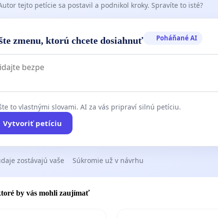
Autor tejto petície sa postavil a podnikol kroky. Spravíte to isté?
Poháňané AI
šte zmenu, ktorú chcete dosiahnuť
te to vlastnými slovami. AI za vás pripraví silnú petíciu.
Vytvoriť petíciu
daje zostávajú vaše
Súkromie už v návrhu
 ktoré by vás mohli zaujímať