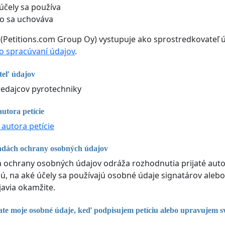
účely sa používa
o sa uchováva
 (Petitions.com Group Oy) vystupuje ako sprostredkovateľ ú
 spracúvaní údajov
.
teľ údajov
redajcov pyrotechniky
utora petície
 autora petície
adách ochrany osobných údajov
ka ochrany osobných údajov odráža rozhodnutia prijaté autor
, na aké účely sa používajú osobné údaje signatárov alebo
javia okamžite.
te moje osobné údaje, keď podpisujem petíciu alebo upravujem s