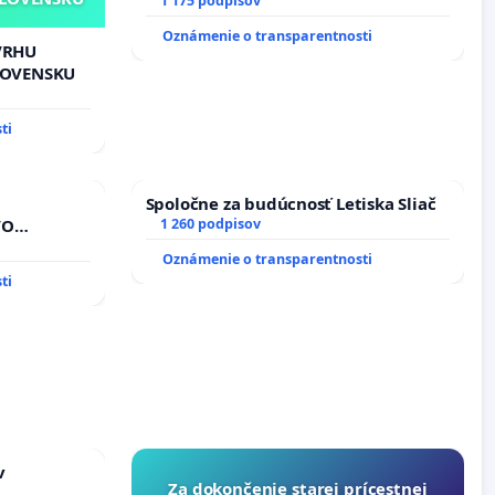
Slovenska 2040 mravnú chrbticu?
1 175 podpisov
Oznámenie o transparentnosti
VRHU
LOVENSKU
ti
Spoločne za budúcnosť Letiska Sliač
VO
1 260 podpisov
A POD
Oznámenie o transparentnosti
REPUBLIKY
ti
nedbaného
dňovacích
v
Za dokončenie starej prícestnej