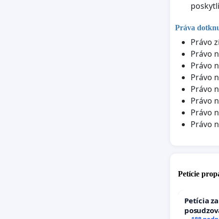
poskytl
Práva dotkn
Právo z
Právo n
Právo n
Právo n
Právo n
Právo n
Právo n
Právo 
Petície pro
Petícia z
posudzov