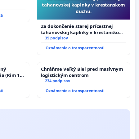
ťahanovskej kaplnky v kresťanskom
duchu.
ti
Za dokončenie starej prícestnej
ťahanovskej kaplnky v kresťanskom
duchu.
35 podpisov
Oznámenie o transparentnosti
nný
Chráňme Veľký Biel pred masívnym
ia (Rim 10,
logistickým centrom
234 podpisov
ti
Oznámenie o transparentnosti