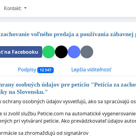
Kontakt:
a zachovanie voľného predaja a používania zábavnej
ať na Facebooku
a
Podpisy
Lepšia viditeľnosť
12 547
hrany osobných údajov pre petíciu "
Petícia za zach
iky na Slovensku.
"
y ochrany osobných údajov vysvetľujú, ako sa spracúvajú oso
ie si zvolil službu Peticie.com na automatické vygenerovan
ených pri vytváraní petície. Ako prevádzkovateľ údajov auto
ormácie sa zhromažďujú od signatárov