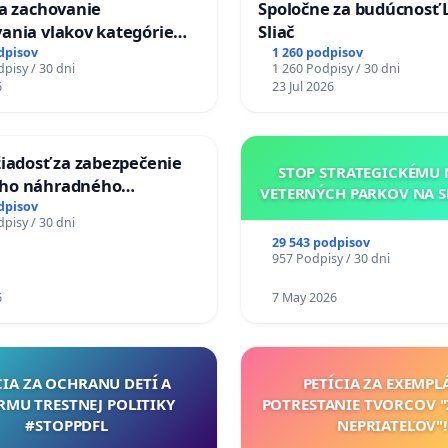
za zachovanie
Spoločne za budúcnosť 
ania vlakov kategórie
Sliač
Ex) TATRAN v železničnej
dpisov
1 260 podpisov
pisy / 30 dni
1 260 Podpisy / 30 dni
Púchov
6
23 Jul 2026
žiadosť za zabezpečenie
STOP STRATEGICKÉMU
ho náhradného
VETERNÝCH PARKOV NA 
enia Váhu počas úplnej
dpisov
pisy / 30 dni
 Vážskeho mosta v
29 543 podpisov
e
957 Podpisy / 30 dni
6
7 May 2026
CIA ZA OCHRANU DETÍ A
PETÍCIA ZA EXEMPL
RMU TRESTNEJ POLITIKY
POTRESTANIE TVORCOV 
#STOPPDFL
NEPRIATEĽOV"!