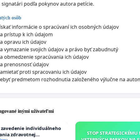
i signatári podľa pokynov autora petície.
utých osôb
ískať informácie o spracúvaní ich osobných údajov
a prístup k ich údajom
a opravu ich údajov
a vymazanie svojich údajov a právo byť zabudnutý
a obmedzenie spracúvania ich údajov
a prenosnosť údajov
amietať proti spracovaniu ich údajov
nebyť predmetom rozhodnutia založeného výlučne na auto
pagované inými užívateľmi
a zavedenie individuálneho
STOP STRATEGICKÉMU
ania zdravotnej
VETERNÝCH PARKOV NA 