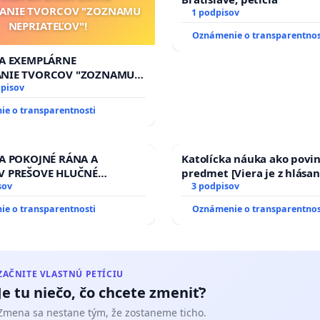
TANIE TVORCOV "ZOZNAMU
1 podpisov
NEPRIATEĽOV"!
Oznámenie o transparentnos
ZA EXEMPLÁRNE
ANIE TVORCOV "ZOZNAMU
ĽOV"!
dpisov
e o transparentnosti
ZA POKOJNÉ RÁNA A
Katolícka náuka ako povi
V PREŠOVE HLUČNÉ
predmet [Viera je z hlásan
 PRÁCE V SOBOTU LEN OD
sov
17)]
3 podpisov
13.00 HOD., CEZ PRACOVNÝ
e o transparentnosti
Oznámenie o transparentnos
EĽ 8.00 – 18.00 HOD. A
NÁ KONTROLA STAVBY C-
 ĎUMBIERSKEJ/MAGU
ZAČNITE VLASTNÚ PETÍCIU
Je tu niečo, čo chcete zmeniť?
Zmena sa nestane tým, že zostaneme ticho.