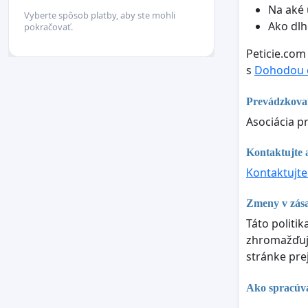
Na aké 
Vyberte spôsob platby, aby ste mohli
Ako dlh
pokračovať.
Peticie.com
s
Dohodou o
Prevádzkova
Asociácia p
Kontaktujte a
Kontaktujte
Zmeny v zás
Táto politi
zhromažďujú
stránke pre
Ako spracúva