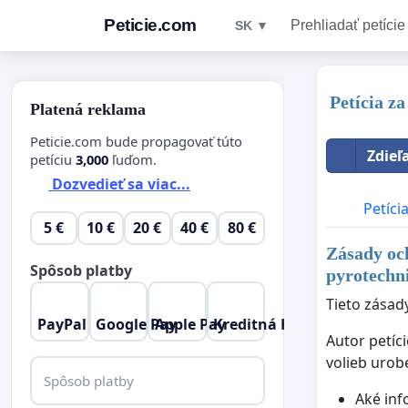
Peticie.com
Prehliadať petície
SK ▼
Petícia z
Platená reklama
Peticie.com bude propagovať túto
Zdieľ
petíciu
3,000
ľuďom.
Dozvedieť sa viac...
Petíci
5 €
10 €
20 €
40 €
80 €
Zásady oc
Spôsob platby
pyrotechn
Tieto zásad
PayPal
Google Pay
Apple Pay
Kreditná Karta
Autor petíc
volieb urob
Spôsob platby
Aké inf