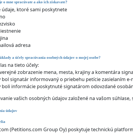
e o mne spracúvate a ako ich získavate?
údaje, ktoré sami poskytnete
no
ezvisko
iestnenie
jina
ailová adresa
áklady a účely spracúvania osobných údajov o mojej osobe?
las na tieto účely:
verejné zobrazenie mena, mesta, krajiny a komentára signa
 bol signatár informovaný o priebehu petície zasielaním e-
 boli informácie poskytnuté signatárom odovzdané osob
úvanie vašich osobných údajov založené na vašom súhlase, 
nia údajov
lia
.com (Petitions.com Group Oy) poskytuje technickú platform