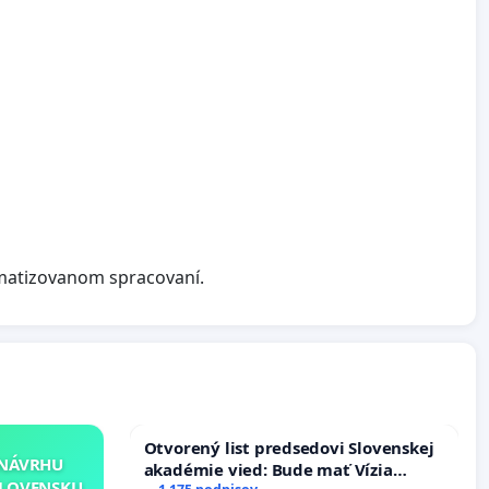
matizovanom spracovaní.
Otvorený list predsedovi Slovenskej
 NÁVRHU
akadémie vied: Bude mať Vízia
SLOVENSKU