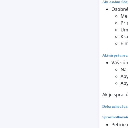
Aké osobné údaj
Osobné 
Me
Pri
Um
Kra
E-m
Aké sú právne z
Váš súh
Na 
Aby
Aby
Ak je sprac
Doba uchováva
Sprostredkovate
Peticie