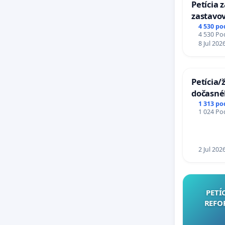
Petícia 
zastavov
Expres (
4 530 po
4 530 Pod
stanici 
8 Jul 202
Petícia/
dočasné
premost
1 313 po
1 024 Pod
uzávery
Komárn
2 Jul 202
PETÍ
REFO