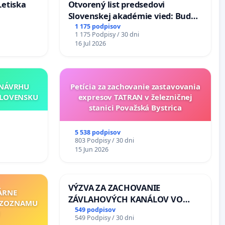
Letiska
Otvorený list predsedovi
Slovenskej akadémie vied: Bude
mať Vízia Slovenska 2040 mravnú
1 175 podpisov
1 175 Podpisy / 30 dni
chrbticu?
16 Jul 2026
 NÁVRHU
Petícia za zachovanie zastavovania
SLOVENSKU
expresov TATRAN v železničnej
stanici Považská Bystrica
5 538 podpisov
803 Podpisy / 30 dni
15 Jun 2026
VÝZVA ZA ZACHOVANIE
ÁRNE
ZÁVLAHOVÝCH KANÁLOV VO
"ZOZNAMU
VÝLUČNOM VLASTNÍCTVE A POD
549 podpisov
549 Podpisy / 30 dni
KONTROLOU SLOVENSKEJ